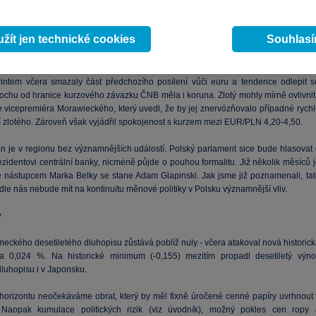
m o Brexitu) dohodnout další uvolnění prostředků pro Řecko. Jinak by v červenci z
t dvanáct opět eurozóna s Mezinárodním měnovým fondem řešily, z čeho ji
Athény dokáží zaplatit splatné dluhy.
žít jen technické cookies
Souhlas
orintem včera smazaly část předchozího posílení vůči euru a tendence odlepit s
rochu od hranice kurzového závazku ČNB měla i koruna. Zlotý mohly mírně ovlivnit 
 vicepremiéra Morawieckého, který uvedl, že by jej znervózňovalo případné rychl
í zlotého. Zároveň však vyjádřil spokojenost s kurzem mezi EUR/PLN 4,20-4,50.
n je v regionu bez významnějších událostí. Polský parlament sice bude hlasovat 
zidentovi centrální banky, nicméně půjde o pouhou formalitu. Již několik měsíců j
 nástupcem Marka Belky se stane Adam Glapinski. Jak jsme již poznamenali, tat
le nás nebude mít na kontinuitu měnové politiky v Polsku významnější vliv.
y
eckého desetiletého dluhopisu zůstává poblíž nuly - včera atakoval nová historick
a 0,024 %. Na historické minimum (-0,155) mezitím propadl desetiletý výno
dluhopisu i v Japonsku.
 horizontu neočekáváme obrat, který by měl fixně úročené cenné papíry uvrhnout 
. Naopak kumulace politických rizik (viz úvodník), možný pokles cen ropy 