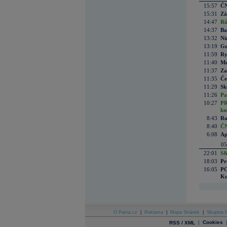
15:57
ČN
15:31
Zá
14:47
Rů
14:37
Ba
13:32
Ni
13:19
Go
11:59
Ry
11:40
Me
11:37
Za
11:35
Če
11:29
Sk
11:26
Pa
10:27
PR
kn
8:43
Ro
8:40
ČN
6:08
Ap
05
22:01
S&
18:03
Pr
16:05
PO
Ku
O Patria.cz
|
Reklama
|
Mapa Stránek
|
Skupina P
|
Cookies
RSS / XML