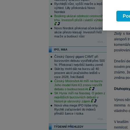
hlasování
Rychlejší růst, vyšší marže a lepší
pět minu
výhled. Lilly překonává Novo
tentokrát 
Nordisk
Pou
Booking ukázal odolnost cestovního
trhu. Investoři přešli i slabší výhled
Region
Novo Nordisk překonal očekávání,
akcie přesto klesají. Investoři řeší
Zlotý s f
marže a budoucí růst
alespoň t
více...
komentáře
IPO, M&A
posilován
Čínský čipový gigant CXMT při
burzovním debutu vystřelil přes 500
Dnešní de
%. Překonal i největší banku země
novém pre
Stát by mohl dát na burzu až 40
známo, že
procent akcií pražského letiště v
roce 2028, řekl Babiš
změna pod
Čínský Moonshot AI míří na burzu.
Jeho model Kimi K3 znovu rozvířil
Dluhopis
debatu o budoucnosti AI
SK Hynix míří na Nasdaq. O jeden z
největších burzovních debutů v
Výnos něm
historii je obrovský zájem
minima n
Nová vlna mega IPO hýbe trhy.
Rychlé zařazování do indexů
vládního 
přináší šance i rizika
více...
V kratším
TÝDENNÍ PŘEHLEDY
nemilost