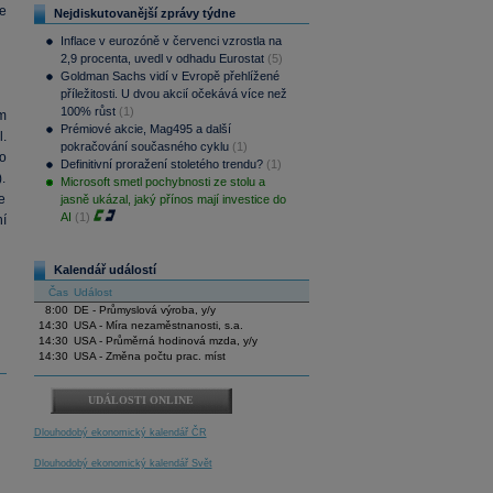
me
Nejdiskutovanější zprávy týdne
Inflace v eurozóně v červenci vzrostla na
2,9 procenta, uvedl v odhadu Eurostat
(5)
Goldman Sachs vidí v Evropě přehlížené
příležitosti. U dvou akcií očekává více než
100% růst
(1)
m
Prémiové akcie, Mag495 a další
.
pokračování současného cyklu
(1)
o
Definitivní proražení stoletého trendu?
(1)
.
Microsoft smetl pochybnosti ze stolu a
e
jasně ukázal, jaký přínos mají investice do
AI
(1)
í
Kalendář událostí
Čas
Událost
8:00
DE - Průmyslová výroba, y/y
14:30
USA - Míra nezaměstnanosti, s.a.
14:30
USA - Průměrná hodinová mzda, y/y
14:30
USA - Změna počtu prac. míst
UDÁLOSTI ONLINE
Dlouhodobý ekonomický kalendář ČR
Dlouhodobý ekonomický kalendář Svět