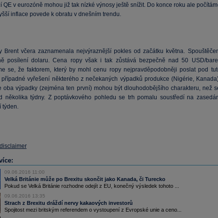
í QE v eurozóně mohou již tak nízké výnosy ještě snížit. Do konce roku ale počítá
vyšší inflace povede k obratu v dnešním trendu.
 Brent včera zaznamenala nejvýraznější pokles od začátku května. Spouštěče
ně posílení dolaru. Cena ropy však i tak zůstává bezpečně nad 50 USD/barel
 se, že faktorem, který by mohl cenu ropy nejpravděpodobněji poslat pod tut
je případné vyřešení některého z nečekaných výpadků produkce (Nigérie, Kanada)
e oba výpadky (zejména ten první) mohou být dlouhodobějšího charakteru, než s
d několika týdny. Z poptávkového pohledu se trh pomalu soustředí na zasedán
í týden.
 disclaimer
více:
09.06.2016 11:00
Velká Británie může po Brexitu skončit jako Kanada, či Turecko
Pokud se Velká Británie rozhodne odejít z EU, konečný výsledek tohoto ...
09.06.2016 13:35
Strach z Brexitu dráždí nervy kakaových investorů
Spojitost mezi britským referendem o vystoupení z Evropské unie a ceno...