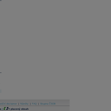
.
stiční disclaimer
|
Náměty
|
FAQ
|
Skupina ČSOB
a
|
=
placený obsah