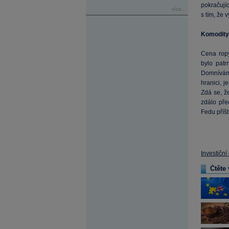
pokračujíc
více...
s tím, že 
Komodity
Cena ropy
bylo patr
Domníváme
hranici, 
Zdá se, ž
zdálo pře
Fedu příšt
Investiční
Čtěte 