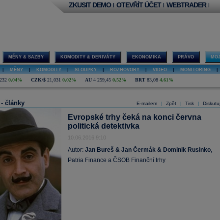
ZKUSIT DEMO
OTEVŘÍT ÚČET
WEBTRADER
|
|
|
MĚNY & SAZBY
KOMODITY & DERIVÁTY
EKONOMIKA
PRÁVO
MOJ
|
MĚNY
|
KOMODITY
|
SLOUPKY
|
ROZHOVORY
|
VIDEO
|
MONITORING
|
232
0,04%
CZK/$
21,031
0,02%
AU
4 259,45
0,52%
BRT
83,08
4,61%
 - články
E-mailem
Zpět
Tisk
Diskutu
|
|
|
Evropské trhy čeká na konci června
politická detektivka
10.06.2016 9:10
Autor:
Jan Bureš & Jan Čermák & Dominik Rusinko
,
Patria Finance a ČSOB Finanční trhy