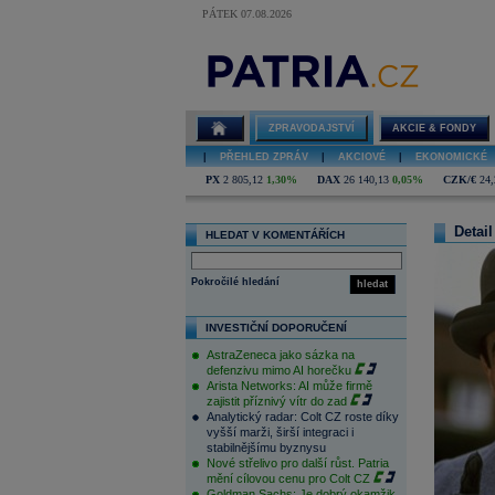
PÁTEK 07.08.2026
ZPRAVODAJSTVÍ
AKCIE & FONDY
|
PŘEHLED ZPRÁV
|
AKCIOVÉ
|
EKONOMICKÉ
PX
2 805,12
1,30%
DAX
26 140,13
0,05%
CZK/€
24,
Detail
HLEDAT V KOMENTÁŘÍCH
Pokročilé hledání
hledat
INVESTIČNÍ DOPORUČENÍ
AstraZeneca jako sázka na
defenzivu mimo AI horečku
Arista Networks: AI může firmě
zajistit příznivý vítr do zad
Analytický radar: Colt CZ roste díky
vyšší marži, širší integraci i
stabilnějšímu byznysu
Nové střelivo pro další růst. Patria
mění cílovou cenu pro Colt CZ
Goldman Sachs: Je dobrý okamžik