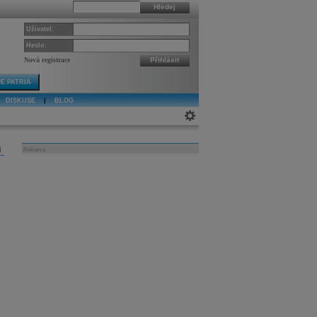
Hledej
Uživatel:
Heslo:
Nová registrace
Přihlásit
E PATRIA
DISKUSE
|
BLOG
j
Reklama