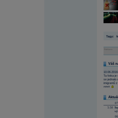
Tagy:
k
Reklama
Váš n
10.06.2016
Ta fotka je
se jednalo 
imigrantů z
mirek
Aktuá
07
5:50
Sr
vý
06