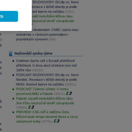
a
PODCAST ROZHOVORY: Eli Lilly vs. Novo
m
Nordisk. Revoluce v léčbě obezity je podle
MUDr. Kunové teprve na začátku
(225x)
ím
Palantir zasadil medvědům těžkou ránu.
Své tržby meziročně téměř zdvojnásobil
(200x)
Srpen přeje dividendám. CNBC vybírá mezi
e
aristokraty s růstovým potenciálem i
pravidelným výnosem
(96x)
i
é
Nejčtenější zprávy týdne
Goldman Sachs vidí v Evropě přehlížené
o
příležitosti. U dvou akcií očekává více než
e
100% růst
(5842x)
o
PODCAST ROZHOVORY: Eli Lilly vs. Novo
Nordisk. Revoluce v léčbě obezity je podle
MUDr. Kunové teprve na začátku
(5581x)
PODCAST Týdenní výhled: V centru
pozornosti AMD a Palantir
(4067x)
Palantir zasadil medvědům těžkou ránu.
á
Své tržby meziročně téměř zdvojnásobil
s
(3889x)
PREVIEW: CSG míří k dalšímu růstu.
Klíčové bude tempo obranné divize a vývoj
zakázkové knihy
(3075x)
v
a