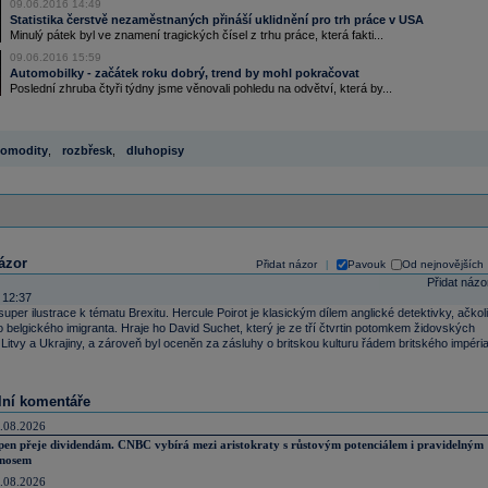
09.06.2016 14:49
Statistika čerstvě nezaměstnaných přináší uklidnění pro trh práce v USA
Minulý pátek byl ve znamení tragických čísel z trhu práce, která fakti...
09.06.2016 15:59
Automobilky - začátek roku dobrý, trend by mohl pokračovat
Poslední zhruba čtyři týdny jsme věnovali pohledu na odvětví, která by...
omodity
,
rozbřesk
,
dluhopisy
ázor
Přidat názor
Pavouk
Od nejnovějších
|
Přidat názo
 12:37
 super ilustrace k tématu Brexitu. Hercule Poirot je klasickým dílem anglické detektivky, ačkoli
o belgického imigranta. Hraje ho David Suchet, který je ze tří čtvrtin potomkem židovských
 Litvy a Ukrajiny, a zároveň byl oceněn za zásluhy o britskou kulturu řádem britského impéria
lní komentáře
.08.2026
pen přeje dividendám. CNBC vybírá mezi aristokraty s růstovým potenciálem i pravidelným
nosem
.08.2026