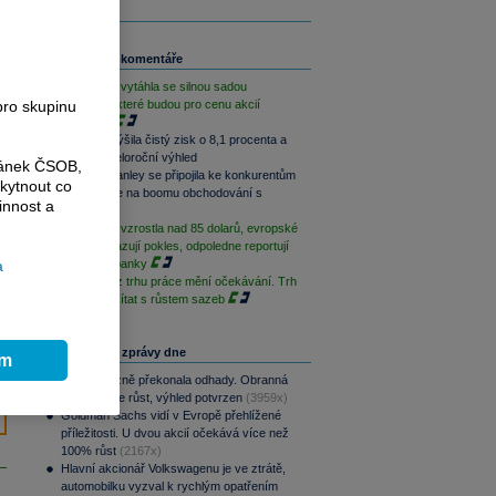
Související komentáře
Moneta se vytáhla se silnou sadou
výsledků, které budou pro cenu akcií
pro skupinu
podpůrné
Moneta zvýšila čistý zisk o 8,1 procenta a
navýšila celoroční výhled
ránek ČSOB,
Morgan Stanley se připojila ke konkurentům
kytnout co
a svezla se na boomu obchodování s
innost a
akciemi
Cena ropy vzrostla nad 85 dolarů, evropské
futures ukazují pokles, odpoledne reportují
americké banky
a
Silná data z trhu práce mění očekávání. Trh
začíná počítat s růstem sazeb
Nejčtenější zprávy dne
ím
CSG výrazně překonala odhady. Obranná
divize táhne růst, výhled potvrzen
(3959x)
Goldman Sachs vidí v Evropě přehlížené
příležitosti. U dvou akcií očekává více než
100% růst
(2167x)
Hlavní akcionář Volkswagenu je ve ztrátě,
automobilku vyzval k rychlým opatřením