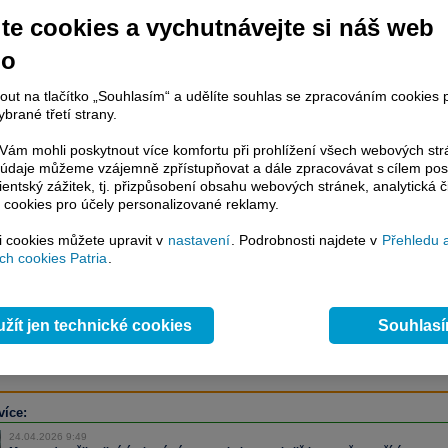
te cookies a vychutnávejte si náš web
no
račování článku je dostupné jen klientům placených služeb
Patria Plus
/
estor Plus
případně uživatelům platformy
Patria Direct
. Pokud jste klientem
nout na tlačítko „Souhlasím“ a udělíte souhlas se zpracováním cookies 
hto služeb, potom je nutné se
Přihlásit
.
brané třetí strany.
ámci placeného informačního servisu získáte
ám mohli poskytnout více komfortu při prohlížení všech webových st
řístup ke
kompletnímu zpravodajství
to údaje můžeme vzájemně zpřístupňovat a dále zpracovávat s cílem pos
.patria.cz bez jakýchkoliv omezení. Veškeré
lientský zážitek, tj. přizpůsobení obsahu webových stránek, analytická č
rávy, komentáře a horké zprávy jsou
 cookies pro účely personalizované reklamy.
brazovány terminálovou metodou (bez nutnosti obnovovat stránku) bez
ždění a v plné verzi.
si cookies můžete upravit v
nastavení
. Podrobnosti najdete v
Přehledu 
h cookies Patria
.
en zpravodajství, ale i další služby získáte v Patria Plus / Investor Plus -
sms
e-mailové
zpravodajství,
data
z finančních trhů v reálném čase, kompletní
lytický servis
, rozsáhlé
databáze
časových řad ke stažení,
prognózy
žít jen technické cookies
Souhlas
oje a
valuace
, ekonomické
fundamenty
,
nástroje
a
kalkulátory
...
více
více:
24.04.2026 9:49