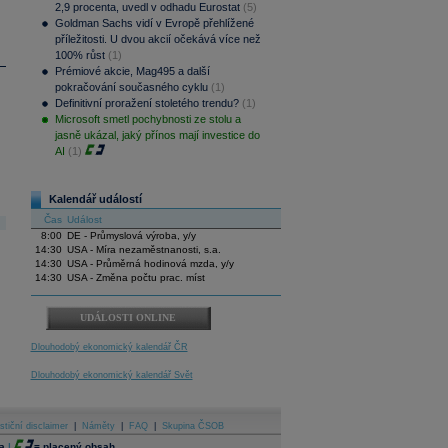
2,9 procenta, uvedl v odhadu Eurostat
(5)
Goldman Sachs vidí v Evropě přehlížené
příležitosti. U dvou akcií očekává více než
100% růst
(1)
Prémiové akcie, Mag495 a další
pokračování současného cyklu
(1)
Definitivní proražení stoletého trendu?
(1)
Microsoft smetl pochybnosti ze stolu a
jasně ukázal, jaký přínos mají investice do
AI
(1)
Kalendář událostí
Čas
Událost
8:00
DE - Průmyslová výroba, y/y
14:30
USA - Míra nezaměstnanosti, s.a.
14:30
USA - Průměrná hodinová mzda, y/y
14:30
USA - Změna počtu prac. míst
UDÁLOSTI ONLINE
Dlouhodobý ekonomický kalendář ČR
Dlouhodobý ekonomický kalendář Svět
stiční disclaimer
|
Náměty
|
FAQ
|
Skupina ČSOB
a
|
=
placený obsah