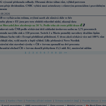
G výrazně překonala odhady. Obranná divize táhne růst, výhled potvrzen
pen přeje dividendám. CNBC vybírá mezi aristokraty s růstovým potenciálem i pravidelným
nosem
.08.2026
B ve vyčkávacím režimu, zvýšení sazeb ale zůstává dále ve hře
soby plynu v EU jsou pro toto období rekordně nízké, ukazují data
st MercadoLibre akceleruje na 50 %. Podle trhu ale roste příliš draze
nkovní rada ČNB podle očekávání drží základní úrokovou sazbu na 3,75 procentech
ntendo navýšilo zisk o 150 procent. Switch 2 a Mario pomohly navzdory dražším čipům
ldman Sachs vidí v Evropě přehlížené příležitosti. U dvou akcií očekává více než 100% růst
chlejší růst, vyšší marže a lepší výhled. Lilly překonává Novo Nordisk
ziroční růst stavební výroby v ČR v červnu zpomalil na dvě procenta
hraniční obchod ČR v červnu skončil přebytkem 15,5 mld. Kč, meziročně nižším
1
2
3
4
5
6
7
8
9
10
>>
atria
|
Kariéra v Patrii
|
Podmínky užívání stránek
|
Ochrana osobních údajů
|
Pravidla diskuse
|
Inve
|
|
|
|
|
E-mail newsletter
SMS zpravodajství
Data export
Mobilní verze
R
=
Real-Time dat