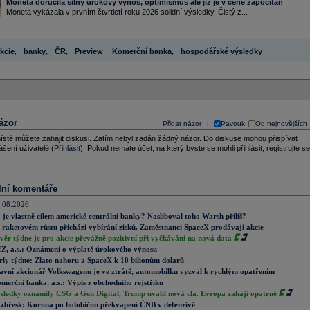
Moneta doručila silný úrokový výnos, optimismus ale již je v ceně započítán
Moneta vykázala v prvním čtvrtletí roku 2026 solidní výsledky. Čistý z...
kcie
,
banky
,
ČR
,
Preview
,
Komerční banka
,
hospodářské výsledky
ázor
Přidat názor
Pavouk
Od nejnovějších
|
ístě můžete zahájit diskusi. Zatím nebyl zadán žádný názor. Do diskuse mohou přispívat
ášení uživatelé (
Přihlásit
). Pokud nemáte účet, na který byste se mohli přihlásit, registrujte se
lní komentáře
.08.2026
 je vlastně cílem americké centrální banky? Nasliboval toho Warsh příliš?
 raketovém růstu přichází vybírání zisků. Zaměstnanci SpaceX prodávají akcie
věr týdne je pro akcie převážně pozitivní při vyčkávání na nová data
Z, a.s.: Oznámení o výplatě úrokového výnosu
rly týdne: Zlato nahoru a SpaceX k 10 bilionům dolarů
avní akcionář Volkswagenu je ve ztrátě, automobilku vyzval k rychlým opatřením
merční banka, a.s.: Výpis z obchodního rejstříku
sledky oznámily CSG a Gen Digital, Trump uvalil nová cla. Evropa zahájí opatrně
zbřesk: Koruna po holubičím překvapení ČNB v defenzivě