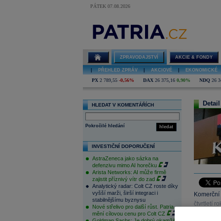
PÁTEK 07.08.2026
ZPRAVODAJSTVÍ
AKCIE & FONDY
|
PŘEHLED ZPRÁV
|
AKCIOVÉ
|
EKONOMICKÉ
PX
2 789,55
-0,56%
DAX
26 375,16
0,90%
NDQ
26 3
Detail
HLEDAT V KOMENTÁŘÍCH
Pokročilé hledání
hledat
INVESTIČNÍ DOPORUČENÍ
AstraZeneca jako sázka na
defenzivu mimo AI horečku
Arista Networks: AI může firmě
zajistit příznivý vítr do zad
Analytický radar: Colt CZ roste díky
vyšší marži, širší integraci i
Komerční 
stabilnějšímu byznysu
čtvrtletí 
Nové střelivo pro další růst. Patria
naplánová
mění cílovou cenu pro Colt CZ
Goldman Sachs: Je dobrý okamžik