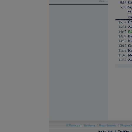
více...
8:14
CS
5:50
Sr
vý
06
15:57
ČN
15:31
Zá
14:47
Rů
14:37
Ba
13:32
Ni
13:19
Go
11:59
Ry
11:40
Me
11:37
Za
O Patria.cz
|
Reklama
|
Mapa Stránek
|
Skupina P
|
Cookies
RSS / XML