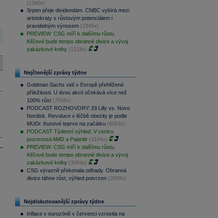
(1360x)
Srpen přeje dividendám. CNBC vybírá mezi
aristokraty s růstovým potenciálem i
pravidelným výnosem
(1349x)
PREVIEW: CSG míří k dalšímu růstu.
Klíčové bude tempo obranné divize a vývoj
zakázkové knihy
(1218x)
Nejčtenější zprávy týdne
Goldman Sachs vidí v Evropě přehlížené
příležitosti. U dvou akcií očekává více než
100% růst
(7566x)
PODCAST ROZHOVORY: Eli Lilly vs. Novo
Nordisk. Revoluce v léčbě obezity je podle
MUDr. Kunové teprve na začátku
(6063x)
PODCAST Týdenní výhled: V centru
pozornosti AMD a Palantir
(4104x)
PREVIEW: CSG míří k dalšímu růstu.
Klíčové bude tempo obranné divize a vývoj
zakázkové knihy
(3984x)
CSG výrazně překonala odhady. Obranná
divize táhne růst, výhled potvrzen
(3959x)
Nejdiskutovanější zprávy týdne
Inflace v eurozóně v červenci vzrostla na