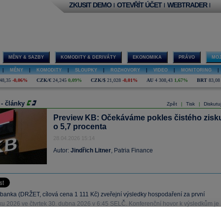
ZKUSIT DEMO
OTEVŘÍT ÚČET
WEBTRADER
|
|
|
MĚNY & SAZBY
KOMODITY & DERIVÁTY
EKONOMIKA
PRÁVO
MOJ
|
MĚNY
|
KOMODITY
|
SLOUPKY
|
ROZHOVORY
|
VIDEO
|
MONITORING
|
48,35
-0,06%
CZK/€
24,245
0,09%
CZK/$
21,028
-0,01%
AU
4 308,43
1,67%
BRT
83,08
 - články
Zpět
Tisk
Diskutu
|
|
Preview KB: Očekáváme pokles čistého zisk
o 5,7 procenta
28.04.2026 15:14
Autor:
Jindřich Litner
, Patria Finance
banka (DRŽET, cílová cena 1 111 Kč) zveřejní výsledky hospodaření za první
roku 2026 ve čtvrtek 30. dubna 2026 v 6:45 SELČ. Konferenční hovor k výsledkům je
n na stejný den od 14:00 SELČ.