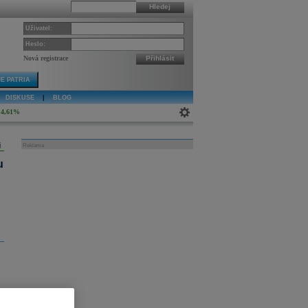
Hledej
Uživatel:
Heslo:
Nová registrace
Přihlásit
E PATRIA
DISKUSE
|
BLOG
4,61%
j
Reklama
u