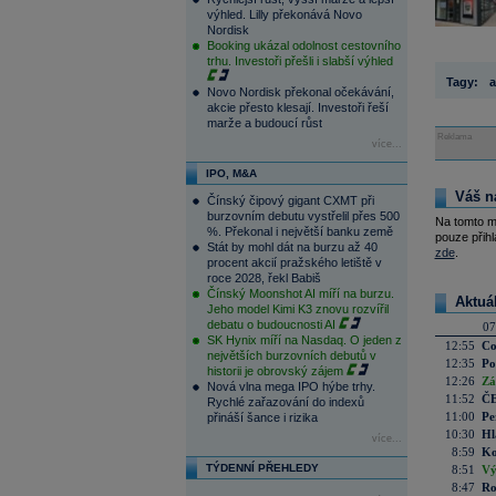
výhled. Lilly překonává Novo
Nordisk
Booking ukázal odolnost cestovního
trhu. Investoři přešli i slabší výhled
Tagy:
a
Novo Nordisk překonal očekávání,
akcie přesto klesají. Investoři řeší
marže a budoucí růst
Reklama
více...
IPO, M&A
Váš n
Čínský čipový gigant CXMT při
burzovním debutu vystřelil přes 500
Na tomto m
%. Překonal i největší banku země
pouze přihl
Stát by mohl dát na burzu až 40
zde
.
procent akcií pražského letiště v
roce 2028, řekl Babiš
Čínský Moonshot AI míří na burzu.
Aktuá
Jeho model Kimi K3 znovu rozvířil
debatu o budoucnosti AI
07
SK Hynix míří na Nasdaq. O jeden z
12:55
Co
největších burzovních debutů v
12:35
Po
historii je obrovský zájem
12:26
Zá
Nová vlna mega IPO hýbe trhy.
11:52
ČE
Rychlé zařazování do indexů
11:00
Pe
přináší šance i rizika
10:30
Hl
více...
8:59
Ko
TÝDENNÍ PŘEHLEDY
8:51
Vý
8:47
Ro