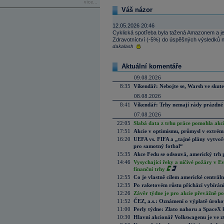
více...
Váš názor
12.05.2026 20:46
Cyklická spotřeba byla tažená Amazonem a je t
Zdravotníctví (-5%) do úspěšných výsledků ne
dakalash
Aktuální komentáře
09.08.2026
8:35
Víkendář: Nebojte se, Warsh ve skute
08.08.2026
8:41
Víkendář: Trhy nemají rády prázdné 
07.08.2026
22:05
Slabá data z trhu práce pomohla akc
17:51
Akcie v optimismu, průmysl v extrémn
16:20
UEFA vs. FIFA a „tajné plány vytvoř
pro samotný fotbal“
15:35
Akce Fedu se odsouvá, americký trh 
14:46
Vysychající řeky a ničivé požáry v E
finanční trhy
12:55
Co je vlastně cílem americké centrál
12:35
Po raketovém růstu přichází vybírán
12:26
Závěr týdne je pro akcie převážně po
11:52
ČEZ, a.s.: Oznámení o výplatě úrok
11:00
Perly týdne: Zlato nahoru a SpaceX 
10:30
Hlavní akcionář Volkswagenu je ve z