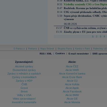
8:59
Komerční banka, a.s.: Výpis z obchod
8:51
Výsledky oznámily CSG a Gen Digital
8:47
Rozbřesk: Koruna po holubičím přek
8:14
CSG výrazně překonala odhady. Obran
5:50
Srpen přeje dividendám. CNBC vybírá
výnosem
06.08.2026
15:57
ČNB ve vyčkávacím režimu, zvýšení s
15:31
Zásoby plynu v EU jsou pro toto obdo
1
2
3
4
O Patria.cz
|
Reklama
|
Mapa Stránek
|
Skupina Patria
|
Kariéra v Patrii
|
Podmínky uží
|
Cookies
|
|
RSS / XML
E-mail newsletter
SMS zpravod
Zpravodajství:
Akcie:
Akciové zprávy
Akcie ČEZ
Ekonomické zprávy
Akcie NWR
Zprávy o měnách a sazbách
Akcie Komerční banka
Zprávy o komoditách
Akcie Erste Bank
Zprávy o HDP
Akcie O2
ČNB
Akcie Kofola
Grexit
Akcie Apple
Brexit
Akcie Facebook
Volby v USA
Akcie BMW
Video zpravodajství
Akcie GE
Investiční komentáře
Akcie Moneta