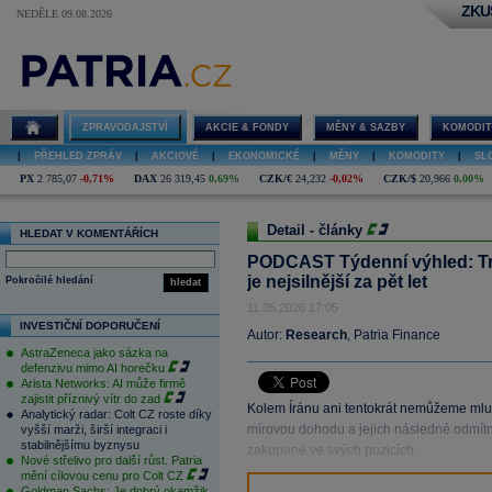
ZKU
NEDĚLE 09.08.2026
ZPRAVODAJSTVÍ
AKCIE & FONDY
MĚNY & SAZBY
KOMODIT
|
PŘEHLED ZPRÁV
|
AKCIOVÉ
|
EKONOMICKÉ
|
MĚNY
|
KOMODITY
|
SL
PX
2 785,07
-0,71%
DAX
26 319,45
0,69%
CZK/€
24,232
-0,02%
CZK/$
20,966
0,00%
Detail - články
HLEDAT V KOMENTÁŘÍCH
PODCAST Týdenní výhled: Tr
je nejsilnější za pět let
Pokročilé hledání
hledat
11.05.2026 17:05
INVESTIČNÍ DOPORUČENÍ
Autor:
Research
, Patria Finance
AstraZeneca jako sázka na
defenzivu mimo AI horečku
Arista Networks: AI může firmě
zajistit příznivý vítr do zad
Kolem Íránu ani tentokrát nemůžeme mluv
Analytický radar: Colt CZ roste díky
mírovou dohodu a jejich následné odmítn
vyšší marži, širší integraci i
stabilnějšímu byznysu
zakopané ve svých pozicích.
Nové střelivo pro další růst. Patria
mění cílovou cenu pro Colt CZ
Goldman Sachs: Je dobrý okamžik