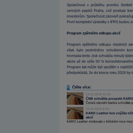
Společnost v průběhu prvního čtvrtle
cenných papírů Praha, což posiluje trans
investorům. Společnost zároveň pokraču
První kompletní výsledky v IFRS budou z
Program zpětného odkupu akcií
Program zpětného odkupu vlastních akci
však bylo podmíněno schválením kons
hromada tento zisk schválila minulý týde
akcie až do výše 50 % konsolidovaného 
Program tak může být spuštěn v nejbliž
předpokládá, že do konce roku 2026 by mo
Čtěte více:
24.02.2026 10:48
ČNB schválila prospekt KARO 
Česká národní banka schválila p
26.03.2026 9:18
KARO Leather loni zvýšila tr
akcií
KARO Leather evidovala v loňském roce mezir