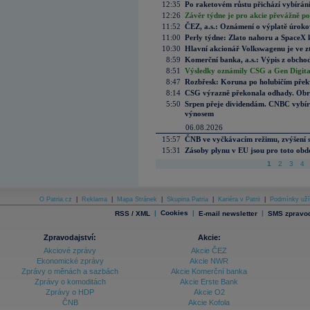
12:35
Po raketovém růstu přichází vybírán
12:26
Závěr týdne je pro akcie převážně po
11:52
ČEZ, a.s.: Oznámení o výplatě úrok
11:00
Perly týdne: Zlato nahoru a SpaceX 
10:30
Hlavní akcionář Volkswagenu je ve z
8:59
Komerční banka, a.s.: Výpis z obchod
8:51
Výsledky oznámily CSG a Gen Digital
8:47
Rozbřesk: Koruna po holubičím přek
8:14
CSG výrazně překonala odhady. Obran
5:50
Srpen přeje dividendám. CNBC vybírá
výnosem
06.08.2026
15:57
ČNB ve vyčkávacím režimu, zvýšení s
15:31
Zásoby plynu v EU jsou pro toto obdo
1
2
3
4
O Patria.cz
|
Reklama
|
Mapa Stránek
|
Skupina Patria
|
Kariéra v Patrii
|
Podmínky uží
|
Cookies
|
|
RSS / XML
E-mail newsletter
SMS zpravod
Zpravodajství:
Akcie:
Akciové zprávy
Akcie ČEZ
Ekonomické zprávy
Akcie NWR
Zprávy o měnách a sazbách
Akcie Komerční banka
Zprávy o komoditách
Akcie Erste Bank
Zprávy o HDP
Akcie O2
ČNB
Akcie Kofola