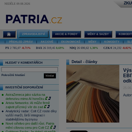
ZKU
NEDĚLE 09.08.2026
ZPRAVODAJSTVÍ
AKCIE & FONDY
MĚNY & SAZBY
KOMODIT
|
PŘEHLED ZPRÁV
|
AKCIOVÉ
|
EKONOMICKÉ
|
MĚNY
|
KOMODITY
|
SL
PX
2 785,07
-0,71%
DAX
26 319,45
0,69%
NDQ
26 690,62
1,30%
CZK/€
24,232
-0,02%
Detail - články
HLEDAT V KOMENTÁŘÍCH
Výs
EBI
Pokročilé hledání
hledat
odk
INVESTIČNÍ DOPORUČENÍ
25.06
AstraZeneca jako sázka na
Autor
defenzivu mimo AI horečku
Arista Networks: AI může firmě
zajistit příznivý vítr do zad
Analytický radar: Colt CZ roste díky
vyšší marži, širší integraci i
stabilnějšímu byznysu
Nové střelivo pro další růst. Patria
mění cílovou cenu pro Colt CZ
Goldman Sachs: Je dobrý okamžik