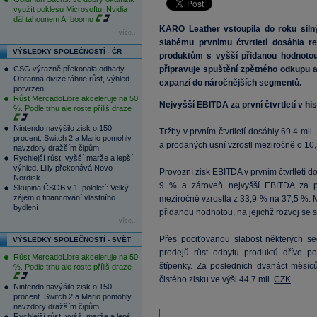
využít poklesu Microsoftu. Nvidia
dál tahounem AI boomu
KARO Leather vstoupila do roku sil
více...
slabému prvnímu čtvrtletí dosáhla r
VÝSLEDKY SPOLEČNOSTÍ - ČR
produktům s vyšší přidanou hodnotou.
CSG výrazně překonala odhady.
připravuje spuštění zpětného odkupu ak
Obranná divize táhne růst, výhled
expanzí do náročnějších segmentů.
potvrzen
Růst MercadoLibre akceleruje na 50
Nejvyšší EBITDA za první čtvrtletí v his
%. Podle trhu ale roste příliš draze
Nintendo navýšilo zisk o 150
Tržby v prvním čtvrtletí dosáhly 69,4 mil.
procent. Switch 2 a Mario pomohly
a prodaných usní vzrostl meziročně o 10
navzdory dražším čipům
Rychlejší růst, vyšší marže a lepší
výhled. Lilly překonává Novo
Provozní zisk EBITDA v prvním čtvrtletí d
Nordisk
9 % a zároveň nejvyšší EBITDA za prvn
Skupina ČSOB v 1. pololetí: Velký
zájem o financování vlastního
meziročně vzrostla z 33,9 % na 37,5 %. M
bydlení
přidanou hodnotou, na jejichž rozvoj se
více...
Přes pociťovanou slabost některých s
VÝSLEDKY SPOLEČNOSTÍ - SVĚT
prodejů růst odbytu produktů dříve 
Růst MercadoLibre akceleruje na 50
štípenky. Za posledních dvanáct měsí
%. Podle trhu ale roste příliš draze
čistého zisku ve výši 44,7 mil.
CZK
.
Nintendo navýšilo zisk o 150
procent. Switch 2 a Mario pomohly
navzdory dražším čipům
Rychlejší růst, vyšší marže a lepší