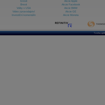
Grexit
Akcie Apple
Brexit
Akcie Facebook
Volby v USA
Akcie BMW
Video zpravodajství
Akcie GE
Investiční komentáře
Akcie Moneta
Tvorba apl