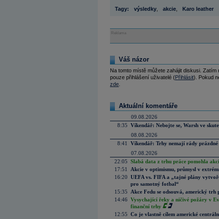
Tagy:
výsledky
,
akcie
,
Karo leather
Reklama
Váš názor
Na tomto místě můžete zahájit diskusi. Zatím
pouze přihlášení uživatelé (
Přihlásit
). Pokud ne
zde
.
Aktuální komentáře
09.08.2026
8:35
Víkendář: Nebojte se, Warsh ve skute
08.08.2026
8:41
Víkendář: Trhy nemají rády prázdné 
07.08.2026
22:05
Slabá data z trhu práce pomohla akc
17:51
Akcie v optimismu, průmysl v extrémn
16:20
UEFA vs. FIFA a „tajné plány vytvoř
pro samotný fotbal“
15:35
Akce Fedu se odsouvá, americký trh 
14:46
Vysychající řeky a ničivé požáry v E
finanční trhy
12:55
Co je vlastně cílem americké centrál