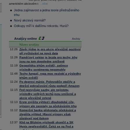
36 376,54
0,66
americkém akciovém t
Composite
...více
Index
Jedna zajímavost a jedna teorie předraženého
XETRA
trhu
Tecdax
4 068,78
1,69
Nový akciový normál?
Performance
index
Odkupy míří k dalšímu rekordu. Hurá?
Analýzy online
Archiv
Název analýzy
12:26
Závěr týdne je pro akcie převážně pozitivní
při vyčkávání na nová data
11:26
Paměťový sektor je brzda pro techy, trhy
jsou na tom dopoledne smíšeně
11:19
Geopolitika trhům svědčí, zatímco
výsledky sentimentu nepomohly
11:46
Techy fungují, ropa moc nezlobí a výsledky
trhům svědčí
11:24
Po depresi mánie. Polovodiče otočily a
dnešní pokračování růstu podpoří Amazon
11:15
Fed nezvyšuje sazby, ale nejistotu,
výsledky velkých techů jsou smíšené a
akcie převážně zelené
11:13
Erste zvýšila výhled i dlouhodobé cíle,
výnosy ale zaostaly za očekáváním trhu
11:12
Komerční banka překonala očekávání a
zlepšila výhled. Hlavní výnosy však
zůstávají pod tlakem
12:37
Klid na Blízkém východě skončil a SK
Hynix nepřesvědčil. Čeká se na Fed a