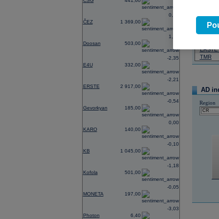
CSG
441,60
07.08.2026
0,74
ČEZ
1 369,00
Název
Pou
ČEZ
1,21
PHILIP
Doosan
503,00
ERSTE
TMR
-2,35
E4U
332,00
-2,21
ERSTE
2 917,00
AD in
-0,54
Region
Gevorkyan
185,00
0,00
KARO
140,00
-0,10
KB
1 045,00
-1,18
Kofola
501,00
-0,05
MONETA
197,00
-3,03
Photon
6,40