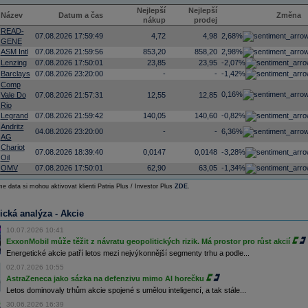
Nejlepší
Nejlepší
Název
Datum a čas
Změna
nákup
prodej
READ-
07.08.2026 17:59:49
4,72
4,98
2,68%
GENE
ASM Intl
07.08.2026 21:59:56
853,20
858,20
2,98%
Lenzing
07.08.2026 17:50:01
23,85
23,95
-2,07%
Barclays
07.08.2026 23:20:00
-
-
-1,42%
Comp
0,16%
Vale Do
07.08.2026 21:57:31
12,55
12,85
Rio
Legrand
07.08.2026 21:59:42
140,05
140,60
-0,82%
Andritz
04.08.2026 23:20:00
-
-
6,36%
AG
Chariot
07.08.2026 18:39:40
0,0147
0,0148
-3,28%
Oil
OMV
07.08.2026 17:50:01
62,90
63,05
-1,34%
e data si mohou aktivovat klienti Patria Plus / Investor Plus
ZDE
.
ická analýza - Akcie
10.07.2026 10:41
ExxonMobil může těžit z návratu geopolitických rizik. Má prostor pro růst akcií
Energetické akcie patří letos mezi nejvýkonnější segmenty trhu a podle...
02.07.2026 10:55
AstraZeneca jako sázka na defenzivu mimo AI horečku
Letos dominovaly trhům akcie spojené s umělou inteligencí, a tak stále...
30.06.2026 16:39