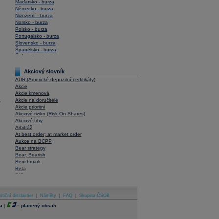
Maďarsko - burza
Německo - burza
Nizozemí - burza
Norsko - burza
Polsko - burza
Portugalsko - burza
Slovensko - burza
Španělsko - burza
Švýcarsko - burza
USA - burza
Akciový slovník
ADR (Americké depozitní certifikáty)
Akcie
Akcie kmenová
Akcie na doručitele
y
Akcie prioritní
Akciové riziko (Risk On Shares)
Akciové trhy
Arbitráž
At best order; at market order
Aukce na BCPP
Bear strategy
Bear, Bearish
Benchmark
Beta
BIC
Blokové obchody
Blue chips
stiční disclaimer
Bonita
|
Náměty
|
FAQ
|
Skupina ČSOB
Book To Bill Ratio
a
|
=
placený obsah
Book Value
Bookbuilding