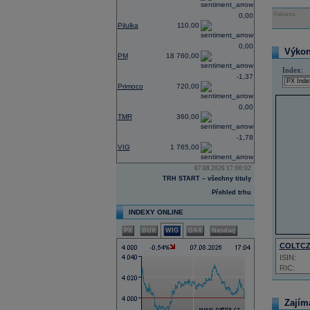
Reklama
0,00
Pilulka
110,00
0,00
Výkon 
PM
18 760,00
Index:
-1,37
Primoco
720,00
0,00
TMR
360,00
-1,78
VIG
1 765,00
07.08.2026 17:00:02
TRH START – všechny tituly
Přehled trhu
INDEXY ONLINE
PX
BUX
WIG
DAX
Nasdaq
COLTC
ISIN:
RIC:
Zajím