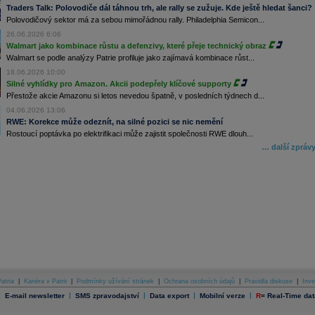
Traders Talk: Polovodiče dál táhnou trh, ale rally se zužuje. Kde ještě hledat šanci?
Polovodičový sektor má za sebou mimořádnou rally. Philadelphia Semicon...
26.06.2026 6:06
Walmart jako kombinace růstu a defenzivy, které přeje technický obraz
Walmart se podle analýzy Patrie profiluje jako zajímavá kombinace růst...
18.06.2026 10:00
Silné vyhlídky pro Amazon. Akcii podepřely klíčové supporty
Přestože akcie Amazonu si letos nevedou špatně, v posledních týdnech d...
04.06.2026 13:06
RWE: Korekce může odeznít, na silné pozici se nic nemění
Rostoucí poptávka po elektrifikaci může zajistit společnosti RWE dlouh...
… další zpráv
atria
|
Kariéra v Patrii
|
Podmínky užívání stránek
|
Ochrana osobních údajů
|
Pravidla diskuse
|
Inve
|
|
|
|
|
E-mail newsletter
SMS zpravodajství
Data export
Mobilní verze
R
=
Real-Time dat