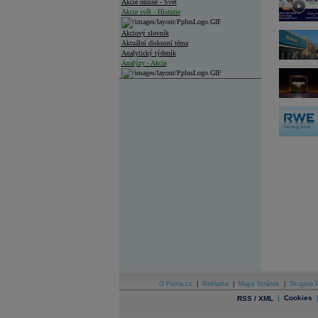
Akcie online - Svět
Akcie svět - Historie
Akciový slovník
Aktuální diskusní téma
Analytický týdeník
Analýzy - Akcie
Analýzy společností - ČR
Analýzy společností - Střední Evropa
Analýzy společností - Svět
Ankety a diskuze
Archiv - Analýzy online
Archiv - Deník událostí
Archiv - Flash analýzy (svět)
Archiv - Globální makroekonomické přehledy
Archiv - Horké Zprávy
Archiv - Kalendář událostí
Archiv - Měnová politika
Archiv - Měsíční makroekonomické přehledy
O Patria.cz
|
Reklama
|
Mapa Stránek
|
Skupina P
Archiv - Souhrnné zprávy o vývoji ČR
|
Cookies
RSS / XML
Archiv - Treasury alerty