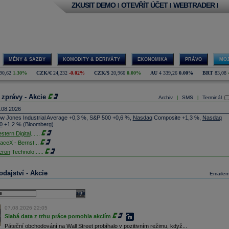
ZKUSIT DEMO
OTEVŘÍT ÚČET
WEBTRADER
|
|
|
MĚNY & SAZBY
KOMODITY & DERIVÁTY
EKONOMIKA
PRÁVO
MOJ
90,62
1,30%
CZK/€
24,232
-0,02%
CZK/$
20,966
0,00%
AU
4 339,26
0,00%
BRT
83,08
 zprávy - Akcie
Archiv
SMS
Terminál
|
|
.08.2026
w Jones Industrial Average +0,3 %, S&P 500 +0,6 %,
Nasdaq
Composite +1,3 %,
Nasdaq
0
+1,2 % (Bloomberg)
stern Digital
......
aceX - Bernst
...
cron
Technolo
......
xon
Mobil - T
......
jem obchodů s akciemi na pražské burze za dnešní den je 0,831 mld. Kč. Průměrný objem
dajství - Akcie
Emaile
chodů za poslední rok je 0,665 mld. Kč.
ýšení výroby balistických střel ATACMS ve spolupráci s americkou firmou
Lockheed Martin
jakou dobu potrvá. Agentuře Reuters to řekl generální ředitel německé zbrojovky
Rheinmetall
select
min Papperger. Společná výroba s Lockheedem v Německu by podle něj mohla pomoci
plnit arzenál Spojeným státům, které mají zvýšenou spotřebu střel kvůli válce s Íránem
07.08.2026 22:05
TK)
Slabá data z trhu práce pomohla akciím
nocophillips
......
Páteční obchodování na Wall Street probíhalo v pozitivním režimu, když...