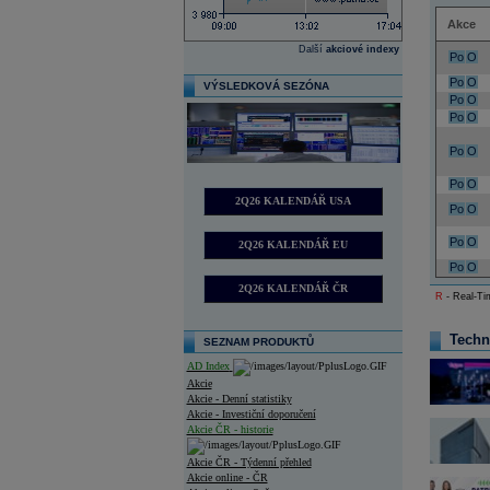
Akce
Další
akciové indexy
Po
O
Po
O
VÝSLEDKOVÁ SEZÓNA
Po
O
Po
O
Po
O
Po
O
2Q26 KALENDÁŘ USA
Po
O
Po
O
2Q26 KALENDÁŘ EU
Po
O
2Q26 KALENDÁŘ ČR
R
- Real-Tim
Techn
SEZNAM PRODUKTŮ
AD Index
Akcie
Akcie - Denní statistiky
Akcie - Investiční doporučení
Akcie ČR - historie
Akcie ČR - Týdenní přehled
Akcie online - ČR