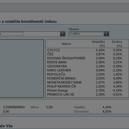
a volatilita konstituentů indexu
Období:
select
select
Volatilita
Změna
Název
[%]
[%]
COLTCZ
4,16%
9,32%
ČEZ
2,87%
5,31%
DOOSAN ŠKODA POWER
2,69%
6,23%
ERSTE BANK
2,35%
2,31%
GEVORKYAN
2,19%
-3,39%
KARO LEATHER
0,94%
-2,10%
KOFOLA ČS
1,02%
1,42%
KOMERČNÍ BANKA
3,03%
6,09%
MONETA MONEY BANK
1,67%
1,86%
PHILIP MORRIS ČR
1,63%
4,34%
Photon Energy
2,75%
-4,19%
PRIMOCO UAV SE
2,20%
-5,51%
VIG
4,34%
9,22%
Z
CZ0009008942
Měna:
CZK
Volatilita:
4,16%
0,00
Výkonnost:
9,32%
alo Vás