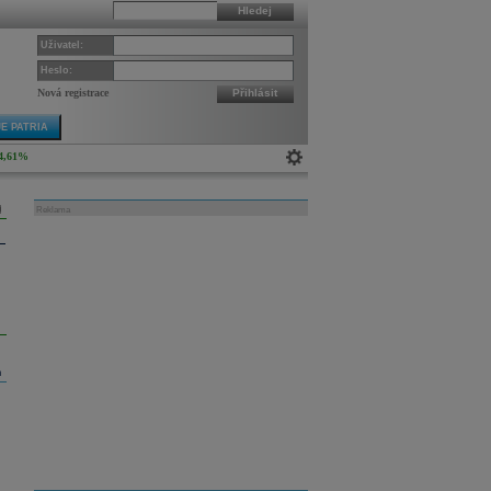
Hledej
Uživatel:
Heslo:
Nová registrace
Přihlásit
E PATRIA
4,61%
Reklama
m