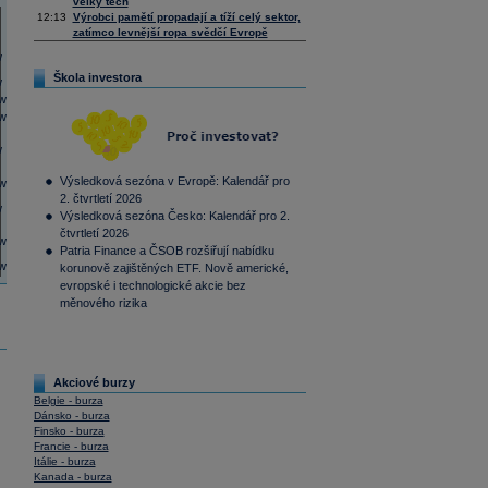
velký tech
12:13
Výrobci pamětí propadají a tíží celý sektor,
zatímco levnější ropa svědčí Evropě
Škola investora
Výsledková sezóna v Evropě: Kalendář pro
2. čtvrtletí 2026
Výsledková sezóna Česko: Kalendář pro 2.
čtvrtletí 2026
Patria Finance a ČSOB rozšiřují nabídku
korunově zajištěných ETF. Nově americké,
evropské i technologické akcie bez
měnového rizika
Akciové burzy
Belgie - burza
Dánsko - burza
Finsko - burza
Francie - burza
Itálie - burza
Kanada - burza