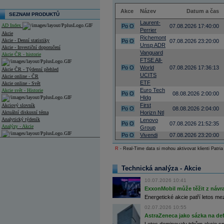
Akce
Název
Datum a čas
SEZNAM PRODUKTŮ
Laurent-
AD Index
Po
O
07.08.2026 17:40:00
Perrier
Akcie
Richemont
Akcie - Denní statistiky
Po
O
07.08.2026 23:20:00
Unsp ADR
Akcie - Investiční doporučení
Vanguard
Akcie ČR - historie
FTSE All-
Po
O
World
07.08.2026 17:36:13
Akcie ČR - Týdenní přehled
UCITS
Akcie online - ČR
ETF
Akcie online - Svět
Euro Tech
Akcie svět - Historie
Po
O
08.08.2026 2:00:00
Hldg
First
Akciový slovník
Po
O
08.08.2026 2:04:00
Aktuální diskusní téma
Horizn Ntl
Analytický týdeník
Lenovo
Po
O
07.08.2026 21:52:35
Analýzy - Akcie
Group
Po
O
Vivendi
07.08.2026 23:20:00
Analýzy společností - ČR
R
- Real-Time data si mohou aktivovat klienti Patria
Analýzy společností - Střední Evropa
Technická analýza - Akcie
Analýzy společností - Svět
10.07.2026 10:41
Ankety a diskuze
ExxonMobil může těžit z návrat
Archiv - Analýzy online
Energetické akcie patří letos me
Archiv - Deník událostí
02.07.2026 10:55
Archiv - Flash analýzy (svět)
AstraZeneca jako sázka na de