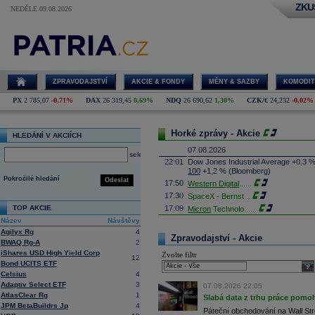
ZKU
NEDĚLE 09.08.2026
ZPRAVODAJSTVÍ
AKCIE & FONDY
MĚNY & SAZBY
KOMODIT
PX
2 785,07
-0,71%
DAX
26 319,45
0,69%
NDQ
26 690,62
1,30%
CZK/€
24,232
-0,02%
Horké zprávy - Akcie
HLEDÁNÍ V AKCIÍCH
07.08.2026
select
22:01
Dow Jones Industrial Average +0,3 
100
+1,2 % (Bloomberg)
Pokročilé hledání
Odeslat
17:50
Western Digital
......
17:30
SpaceX - Bernst
...
TOP AKCIE
17:09
Micron
Technolo
......
Název
Návštěvy
16:47
Exxon
Mobil - T
......
Agilyx Rg
4
16:26
Objem obchodů s akciemi na pražské
Zpravodajství - Akcie
BWAQ Rg-A
2
obchodů za poslední rok je 0,665 mld
iShares USD High Yield Corp
Zvolte filtr
16:23
Zvýšení výroby balistických střel A
12
Bond UCITS ETF
nějakou dobu potrvá. Agentuře Reuter
sele
Armin Papperger. Společná výroba 
Celsius
4
doplnit arzenál Spojeným státům, kte
Adaptiv Select ETF
3
07.08.2026 22:05
(ČTK)
AtlasClear Rg
1
Slabá data z trhu práce pomoh
16:07
Conocophillips
......
JPM BetaBuildrs Jp
4
Páteční obchodování na Wall Stre