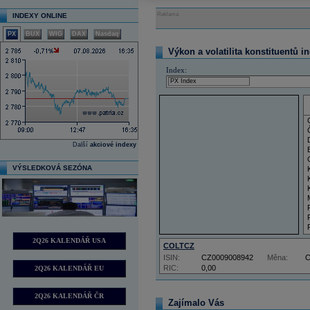
Reklama
INDEXY ONLINE
PX
BUX
WIG
DAX
Nasdaq
Výkon a volatilita konstituentů i
Index:
Další
akciové indexy
VÝSLEDKOVÁ SEZÓNA
2Q26 KALENDÁŘ USA
COLTCZ
ISIN:
CZ0009008942
Měna:
RIC:
0,00
2Q26 KALENDÁŘ EU
2Q26 KALENDÁŘ ČR
Zajímalo Vás