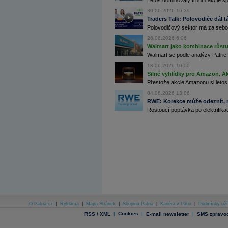
Letos dominovaly trhům akcie spoj
Archiv - Globální makroekonomické přehledy
30.06.2026 16:39
Traders Talk: Polovodiče dál tá
Archiv - Horké Zprávy
Polovodičový sektor má za sebou
Archiv - Kalendář událostí
26.06.2026 6:06
Archiv - Měnová politika
Walmart jako kombinace růstu 
Walmart se podle analýzy Patrie 
Archiv - Měsíční makroekonomické přehledy
18.06.2026 10:00
Archiv - Souhrnné zprávy o vývoji ČR
Silné vyhlídky pro Amazon. Ak
Archiv - Treasury alerty
Přestože akcie Amazonu si letos
04.06.2026 13:06
Archiv - Vývoj české koruny
RWE: Korekce může odeznít, n
Rostoucí poptávka po elektrifikac
Archiv analýz - Makroukazatele
Cenové indexy
Cenový kalkulátor
Ceny průmyslových výrobců - Data a prognózy
(ČR)
Ceny průmyslových výrobců - Graf (ČR)
Ceny průmyslových výrobců - Kalendář (ČR)
Ceny průmyslových výrobců - Zpravodajství
CORPORATE WEB SOLUTION
DATA EXPORT
Databanka - Akcie
O Patria.cz
|
Reklama
|
Mapa Stránek
|
Skupina Patria
|
Kariéra v Patrii
|
Podmínky uží
Databanka - Ceny
|
Cookies
|
|
RSS / XML
E-mail newsletter
SMS zpravod
Databanka - Ekonomický růst