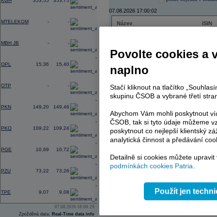
KGH
353,55
353,75
07.08.2026 17:00:02
0,00
MTELEKOM
-
-
Název
ISIN
ČEZ
CZ000
0,00
PHILIP MORRIS ČR
CS00
MBH JB
-
-
ERSTE BANK
AT000
Povolte cookies a 
TMR
SK112
-0,36
OPL
15,36
15,40
naplno
0,00
OTP
-
-
Stačí kliknout na tlačítko „Souhla
AD index - vývoj
skupinu ČSOB a vybrané třetí stran
-2,38
Region
Odeslat
PKN
149,20
149,46
select
Abychom Vám mohli poskytnout víc
ČSOB, tak si tyto údaje můžeme vz
-0,60
PKO
109,22
109,24
poskytnout co nejlepší klientský zá
analytická činnost a předávání coo
-0,46
PGE
10,69
10,72
Detailně si cookies můžete upravit
-0,22
podmínkách cookies Patria
.
PZU
73,22
73,26
-1,56
Použít jen techn
TPE
9,07
9,08
07.08.2026 18:00:29
Zpožděná data,
Real-Time data info