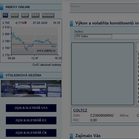
Reklama
INDEXY ONLINE
PX
BUX
WIG
DAX
Nasdaq
Výkon a volatilita konstituentů i
Index:
Další
akciové indexy
VÝSLEDKOVÁ SEZÓNA
2Q26 KALENDÁŘ USA
COLTCZ
ISIN:
CZ0009008942
Měna:
RIC:
0,00
2Q26 KALENDÁŘ EU
2Q26 KALENDÁŘ ČR
Zajímalo Vás