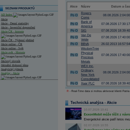
Akce
Název
Datum a čas
SEZNAM PRODUKTŮ
Rogers
AD Index
Po
O
08.08.2026 2:04:00
Coms
Akcie
Bank of
Akcie - Denní statistiky
Po
O
07.08.2026 17:30:17
America
Akcie - Investiční doporučení
Po
O
SIG
07.08.2026 18:39:40
Akcie ČR - historie
Van De
Po
O
07.08.2026 17:40:00
Velde
Akcie ČR - Týdenní přehled
Po
O
BBVA
26.02.2013 16:57:54
Akcie online - ČR
Akcie online - Svět
WisdomTree
Akcie svět - Historie
Physical
Po
O
07.08.2026 17:40:00
Precious
Akciový slovník
Metals
Aktuální diskusní téma
WEX Inc,
Analytický týdeník
Ordinary,
Po
O
08.08.2026 2:04:00
Analýzy - Akcie
New York
Consolidated
Analýzy společností - ČR
Po
O
Xaar PLC
07.08.2026 18:39:40
Analýzy společností - Střední Evropa
R
- Real-Time data si mohou aktivovat klienti Patria
Analýzy společností - Svět
Technická analýza - Akcie
Ankety a diskuze
10.07.2026 10:41
Archiv - Analýzy online
ExxonMobil může těžit z návrat
Archiv - Deník událostí
Energetické akcie patří letos me
Archiv - Flash analýzy (svět)
02.07.2026 10:55