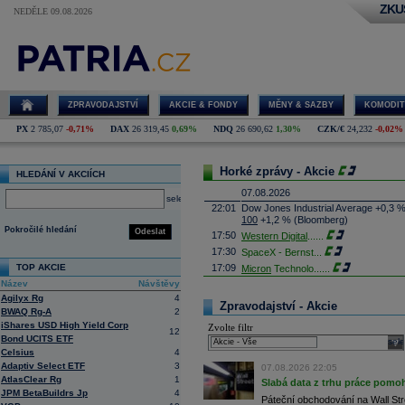
ZKU
NEDĚLE 09.08.2026
ZPRAVODAJSTVÍ
AKCIE & FONDY
MĚNY & SAZBY
KOMODIT
PX
2 785,07
-0,71%
DAX
26 319,45
0,69%
NDQ
26 690,62
1,30%
CZK/€
24,232
-0,02%
Horké zprávy - Akcie
HLEDÁNÍ V AKCIÍCH
07.08.2026
select
22:01
Dow Jones Industrial Average +0,3 
100
+1,2 % (Bloomberg)
Pokročilé hledání
Odeslat
17:50
Western Digital
......
17:30
SpaceX - Bernst
...
TOP AKCIE
17:09
Micron
Technolo
......
Název
Návštěvy
16:47
Exxon
Mobil - T
......
Agilyx Rg
4
16:26
Objem obchodů s akciemi na pražské
Zpravodajství - Akcie
BWAQ Rg-A
2
obchodů za poslední rok je 0,665 mld
iShares USD High Yield Corp
Zvolte filtr
16:23
Zvýšení výroby balistických střel A
12
Bond UCITS ETF
nějakou dobu potrvá. Agentuře Reuter
sele
Armin Papperger. Společná výroba 
Celsius
4
doplnit arzenál Spojeným státům, kte
Adaptiv Select ETF
3
07.08.2026 22:05
(ČTK)
AtlasClear Rg
1
Slabá data z trhu práce pomoh
16:07
Conocophillips
......
JPM BetaBuildrs Jp
4
Páteční obchodování na Wall Stre