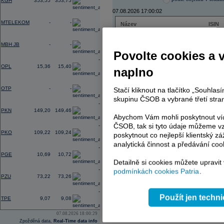
KGH
353,55
353,75
07.08.2026 17:00:02
0,00
MTELEKOM
-
-
Název
ISIN
ČEZ
CZ000
0,00
PHILIP MORRIS ČR
CS00
MBH JB
-
-
ERSTE BANK
AT000
Povolte cookies a 
TMR
SK112
-0,36
OPL
15,36
15,40
naplno
0,00
OTP
-
-
Stačí kliknout na tlačítko „Souhla
AD index - vývoj
skupinu ČSOB a vybrané třetí stran
-2,38
Region
Odeslat
PKN
149,20
149,46
select
Abychom Vám mohli poskytnout víc
ČSOB, tak si tyto údaje můžeme vz
-0,60
PKO
109,22
109,24
poskytnout co nejlepší klientský zá
analytická činnost a předávání coo
-0,46
PGE
10,69
10,72
Detailně si cookies můžete upravit
-0,22
podmínkách cookies Patria
.
PZU
73,22
73,26
-1,56
Použít jen techn
TPE
9,07
9,08
07.08.2026 18:00:29
Zpožděná data,
Real-Time data info