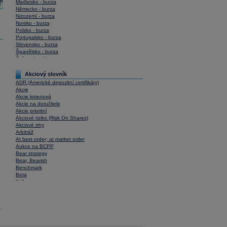
Maďarsko - burza
Německo - burza
Nizozemí - burza
Norsko - burza
Polsko - burza
Portugalsko - burza
Slovensko - burza
Španělsko - burza
Švýcarsko - burza
USA - burza
Akciový slovník
ADR (Americké depozitní certifikáty)
Akcie
Akcie kmenová
Akcie na doručitele
Akcie prioritní
Akciové riziko (Risk On Shares)
Akciové trhy
Arbitráž
At best order; at market order
Aukce na BCPP
Bear strategy
Bear, Bearish
Benchmark
Beta
BIC
Blokové obchody
Blue chips
Bonita
y
Book To Bill Ratio
Book Value
Bookbuilding