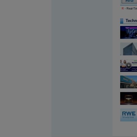
Po
O
Archiv - Globální makroekonomické přehledy
R
- Real-Tim
Archiv - Horké Zprávy
Archiv - Kalendář událostí
Techn
Archiv - Měnová politika
Archiv - Měsíční makroekonomické přehledy
Archiv - Souhrnné zprávy o vývoji ČR
Archiv - Treasury alerty
Archiv - Vývoj české koruny
Archiv analýz - Makroukazatele
Cenové indexy
Cenový kalkulátor
Ceny průmyslových výrobců - Data a prognózy
(ČR)
Ceny průmyslových výrobců - Graf (ČR)
Ceny průmyslových výrobců - Kalendář (ČR)
Ceny průmyslových výrobců - Zpravodajství
CORPORATE WEB SOLUTION
DATA EXPORT
Databanka - Akcie
Databanka - Ceny
Databanka - Ekonomický růst