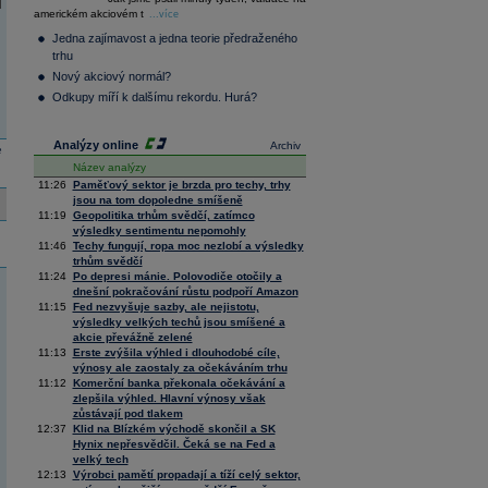
36 128,57
-0,05
americkém akciovém t
Composite
...více
Index
Jedna zajímavost a jedna teorie předraženého
XETRA
trhu
Tecdax
4 000,99
1,37
Nový akciový normál?
Performance
index
Odkupy míří k dalšímu rekordu. Hurá?
Analýzy online
Archiv
e
Název analýzy
11:26
Paměťový sektor je brzda pro techy, trhy
jsou na tom dopoledne smíšeně
11:19
Geopolitika trhům svědčí, zatímco
výsledky sentimentu nepomohly
11:46
Techy fungují, ropa moc nezlobí a výsledky
trhům svědčí
11:24
Po depresi mánie. Polovodiče otočily a
dnešní pokračování růstu podpoří Amazon
11:15
Fed nezvyšuje sazby, ale nejistotu,
výsledky velkých techů jsou smíšené a
akcie převážně zelené
11:13
Erste zvýšila výhled i dlouhodobé cíle,
výnosy ale zaostaly za očekáváním trhu
11:12
Komerční banka překonala očekávání a
zlepšila výhled. Hlavní výnosy však
zůstávají pod tlakem
12:37
Klid na Blízkém východě skončil a SK
Hynix nepřesvědčil. Čeká se na Fed a
velký tech
12:13
Výrobci pamětí propadají a tíží celý sektor,