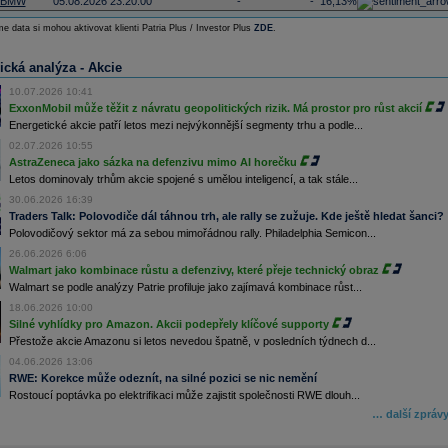
BMW
05.08.2026 23:20:00
-
-
16,13%
e data si mohou aktivovat klienti Patria Plus / Investor Plus
ZDE
.
ická analýza - Akcie
10.07.2026 10:41
ExxonMobil může těžit z návratu geopolitických rizik. Má prostor pro růst akcií
Energetické akcie patří letos mezi nejvýkonnější segmenty trhu a podle...
02.07.2026 10:55
AstraZeneca jako sázka na defenzivu mimo AI horečku
Letos dominovaly trhům akcie spojené s umělou inteligencí, a tak stále...
30.06.2026 16:39
Traders Talk: Polovodiče dál táhnou trh, ale rally se zužuje. Kde ještě hledat šanci?
Polovodičový sektor má za sebou mimořádnou rally. Philadelphia Semicon...
26.06.2026 6:06
Walmart jako kombinace růstu a defenzivy, které přeje technický obraz
Walmart se podle analýzy Patrie profiluje jako zajímavá kombinace růst...
18.06.2026 10:00
Silné vyhlídky pro Amazon. Akcii podepřely klíčové supporty
Přestože akcie Amazonu si letos nevedou špatně, v posledních týdnech d...
04.06.2026 13:06
RWE: Korekce může odeznít, na silné pozici se nic nemění
Rostoucí poptávka po elektrifikaci může zajistit společnosti RWE dlouh...
… další zpráv