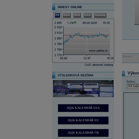
INDEXY ONLINE
PX
BUX
WIG
DAX
Nasdaq
Reklama
Další
akciové indexy
Výkon 
VÝSLEDKOVÁ SEZÓNA
Index:
2Q26 KALENDÁŘ USA
2Q26 KALENDÁŘ EU
2Q26 KALENDÁŘ ČR