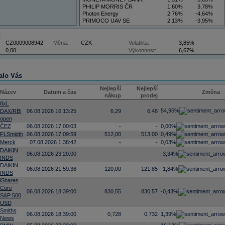
PHILIP MORRIS ČR
1,60%
3,78%
Photon Energy
2,76%
-4,64%
PRIMOCO UAV SE
2,13%
-3,95%
VIG
3,50%
5,88%
Z
CZ0009008942
Měna:
CZK
Volatilita:
3,85%
0,00
Výkonnost:
6,67%
alo Vás
Nejlepší
Nejlepší
Název
Datum a čas
Změna
nákup
prodej
8xL
54,95%
DAX/RBI
06.08.2026 16:13:25
6,29
6,48
open
ČEZ
06.08.2026 17:00:03
-
-
0,00%
FLSmidth
06.08.2026 17:09:59
512,00
513,00
0,49%
Merck
07.08.2026 1:38:42
-
-
0,03%
DAIKIN
06.08.2026 23:20:00
-
-
-3,34%
INDS
DAIKIN
06.08.2026 21:59:36
120,00
121,85
-1,84%
INDS
iShares
Core
06.08.2026 18:39:00
830,55
830,57
-0,43%
S&P 500
USD
Smiths
06.08.2026 18:39:00
0,728
0,732
1,39%
News