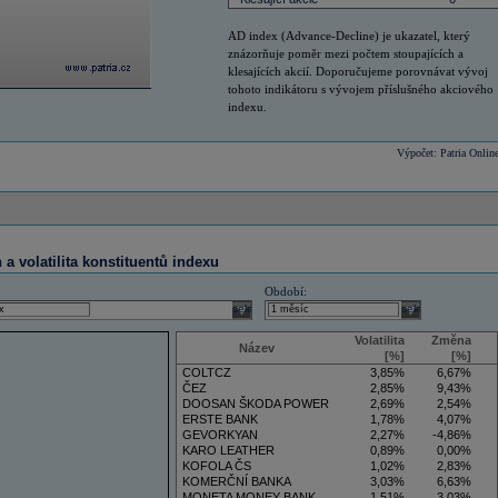
AD index (Advance-Decline) je ukazatel, který
znázorňuje poměr mezi počtem stoupajících a
klesajících akcií. Doporučujeme porovnávat vývoj
tohoto indikátoru s vývojem příslušného akciového
indexu.
Výpočet: Patria Onlin
a volatilita konstituentů indexu
Období:
select
select
Volatilita
Změna
Název
[%]
[%]
COLTCZ
3,85%
6,67%
ČEZ
2,85%
9,43%
DOOSAN ŠKODA POWER
2,69%
2,54%
ERSTE BANK
1,78%
4,07%
GEVORKYAN
2,27%
-4,86%
KARO LEATHER
0,89%
0,00%
KOFOLA ČS
1,02%
2,83%
KOMERČNÍ BANKA
3,03%
6,63%
MONETA MONEY BANK
1,51%
3,03%