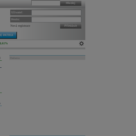
Hledej
Uživatel:
Heslo:
Nová registrace
Přihlásit
E PATRIA
4,61%
Reklama
m