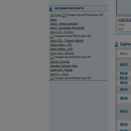
SEZNAM PRODUKTŮ
AD Index
Akcie
COLTC
Akcie - Denní statistiky
ISIN:
Akcie - Investiční doporučení
RIC:
Akcie ČR - historie
Akcie ČR - Týdenní přehled
Zajím
Akcie online - ČR
Akcie online - Svět
Akcie svět - Historie
Akce
Akciový slovník
Po
O
Aktuální diskusní téma
Analytický týdeník
Po
O
Analýzy - Akcie
Po
O
Analýzy společností - ČR
Po
O
Po
O
Analýzy společností - Střední Evropa
Po
O
Analýzy společností - Svět
Ankety a diskuze
Po
O
Archiv - Analýzy online
Archiv - Deník událostí
Po
O
Archiv - Flash analýzy (svět)