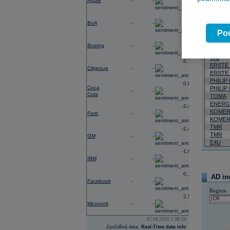
Apple
-
-
Neja
-0,40
BoA
-
-
06.08.2026
Pou
Název
-3,33
Boeing
-
-
VIG
VIG
-2,78
ERSTE
Citigroup
-
-
ERSTE
PHILIP
0,02
Coca
PHILIP
-
-
Cola
TOMA
ENERG
-2,41
KOMER
Ford
-
-
KOMER
TMR
-2,49
TMR
GM
-
-
E4U
-1,06
IBM
-
-
0,19
AD in
Facebook
-
-
Region
2,54
Microsoft
-
-
07.08.2026 1:38:50
Zpožděná data,
Real-Time data info