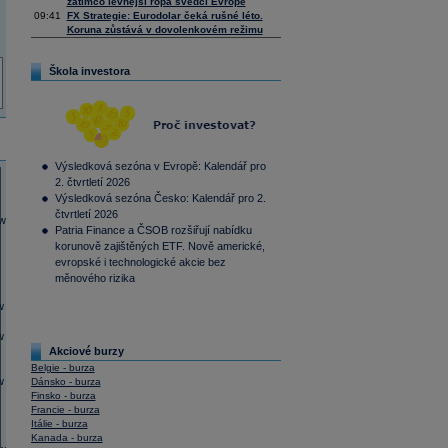
zatímco levnější ropa svědčí Evropě
09:41
FX Strategie: Eurodolar čeká rušné léto.
Koruna zůstává v dovolenkovém režimu
Škola investora
Výsledková sezóna v Evropě: Kalendář pro
2. čtvrtletí 2026
Výsledková sezóna Česko: Kalendář pro 2.
čtvrtletí 2026
Patria Finance a ČSOB rozšiřují nabídku
korunově zajištěných ETF. Nově americké,
evropské i technologické akcie bez
měnového rizika
Akciové burzy
Belgie - burza
Dánsko - burza
Finsko - burza
Francie - burza
Itálie - burza
Kanada - burza