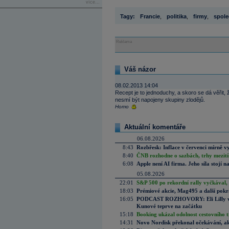
více...
Tagy:
Francie
,
politika
,
firmy
,
spole
Reklama
Váš názor
08.02.2013 14:04
Recept je to jednoduchy, a skoro se dá věřit,
nesmí být napojeny skupiny zlodějů.
Homo
Aktuální komentáře
06.08.2026
8:43
Rozbřesk: Inflace v červenci mírně v
8:40
ČNB rozhodne o sazbách, trhy mezitím
6:08
Apple není AI firma. Jeho síla stojí n
05.08.2026
22:01
S&P 500 po rekordní rally vyčkával,
18:03
Prémiové akcie, Mag495 a další pokr
16:05
PODCAST ROZHOVORY: Eli Lilly vs. 
Kunové teprve na začátku
15:18
Booking ukázal odolnost cestovního trh
14:31
Novo Nordisk překonal očekávání, akci