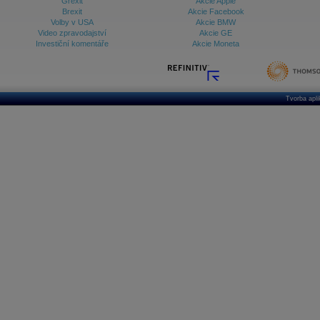
Grexit
Akcie Apple
Brexit
Akcie Facebook
Volby v USA
Akcie BMW
Video zpravodajství
Akcie GE
Investiční komentáře
Akcie Moneta
Tvorba apl