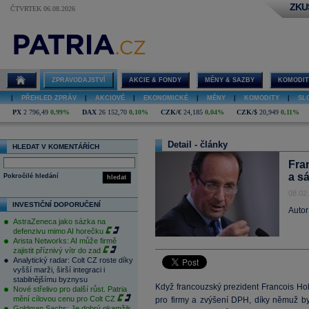
ZKU
ČTVRTEK 06.08.2026
ZPRAVODAJSTVÍ
AKCIE & FONDY
MĚNY & SAZBY
KOMODIT
|
PŘEHLED ZPRÁV
|
AKCIOVÉ
|
EKONOMICKÉ
|
MĚNY
|
KOMODITY
|
SL
PX
2 796,49
0,99%
DAX
26 152,70
0,10%
CZK/€
24,185
0,04%
CZK/$
20,949
0,11%
Detail - články
HLEDAT V KOMENTÁŘÍCH
Fra
a s
Pokročilé hledání
hledat
08.02
INVESTIČNÍ DOPORUČENÍ
Autor
AstraZeneca jako sázka na
defenzivu mimo AI horečku
Arista Networks: AI může firmě
zajistit příznivý vítr do zad
Analytický radar: Colt CZ roste díky
vyšší marži, širší integraci i
stabilnějšímu byznysu
Když francouzský prezident Francois Hol
Nové střelivo pro další růst. Patria
mění cílovou cenu pro Colt CZ
pro firmy a zvýšení DPH, díky němuž by
Goldman Sachs: Je dobrý okamžik