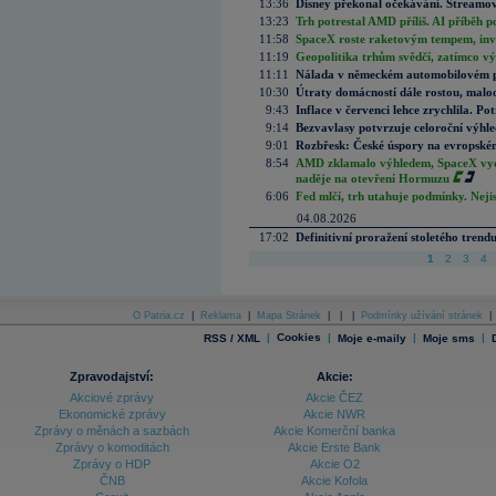
13:36
Disney překonal očekávání. Streamova
13:23
Trh potrestal AMD příliš. AI příběh p
11:58
SpaceX roste raketovým tempem, inves
11:19
Geopolitika trhům svědčí, zatímco v
11:11
Nálada v německém automobilovém prů
10:30
Útraty domácností dále rostou, malo
9:43
Inflace v červenci lehce zrychlila. Pot
9:14
Bezvavlasy potvrzuje celoroční výhl
9:01
Rozbřesk: České úspory na evropském
8:54
AMD zklamalo výhledem, SpaceX vydě
naděje na otevření Hormuzu
6:06
Fed mlčí, trh utahuje podmínky. Nejis
04.08.2026
17:02
Definitivní proražení stoletého trend
1
2
3
4
O Patria.cz
|
Reklama
|
Mapa Stránek
|
|
|
Podmínky užívání stránek
|
|
Cookies
|
|
|
RSS / XML
Moje e-maily
Moje sms
Zpravodajství:
Akcie:
Akciové zprávy
Akcie ČEZ
Ekonomické zprávy
Akcie NWR
Zprávy o měnách a sazbách
Akcie Komerční banka
Zprávy o komoditách
Akcie Erste Bank
Zprávy o HDP
Akcie O2
ČNB
Akcie Kofola