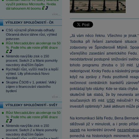
využít poklesu Microsoftu. Nvidia
dál tahounem AI boomu
více...
VÝSLEDKY SPOLEČNOSTÍ - ČR
CSG výrazně překonala odhady.
Obranná divize táhne růst, výhled
„Já vám něco řeknu. Všechno je jinak.“
potvrzen
Tobolka při řešení zamotané situace 
Růst MercadoLibre akceleruje na 50
zotavovny ve Špindlerově Mlýně. Spoje
%. Podle trhu ale roste příliš draze
včerejšího zasedání amerického Fedu. F
Nintendo navýšilo zisk o 150
neodstartoval postupné snižování svého
procent. Switch 2 a Mario pomohly
navzdory dražším čipům
tohoto programu zhruba o 10 mld.
U
Rychlejší růst, vyšší marže a lepší
nekorigovat. Kroky Fedu a následný proje
výhled. Lilly překonává Novo
když na zprávy z Fedu pozitivně reagu
Nordisk
Skupina ČSOB v 1. pololetí: Velký
nečinnost centrálních bankéřů zárove
zájem o financování vlastního
pokládají tyto otázky: Kde se stala chyb
bydlení
skutečně tak slabá, že by neunesla a
více...
současných 85 mld.
USD
měsíčně? Pok
VÝSLEDKY SPOLEČNOSTÍ - SVĚT
investoři optimisty? Jaké aktivum může p
Růst MercadoLibre akceleruje na 50
%. Podle trhu ale roste příliš draze
Na komunikaci šéfa Fedu, Bena Bernankeh
stěžovali již v minulosti, a i proto př
Nintendo navýšilo zisk o 150
sazeb
na konkrétní úrovně
nezaměstnan
procent. Switch 2 a Mario pomohly
navzdory dražším čipům
ponechá na historických minimech, do
Rychlejší růst, vyšší marže a lepší