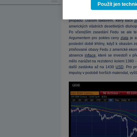
více...
bez velkého přemýšlení nabízí
zlato
, k
Použít jen techn
než 4 % na 1370 USD/tr.unci. Ani po té
nemusel být vyčerpán, když snižování
propadů. Dalším faktorem, který tlačil
z
amerických vládních desetiletých dluhop
Po včerejším zasedání Fedu se ale t
Argumentem pro pokles ceny
zlata
je a
poslední době trhliny, když k obavám ze 
zmiňované obavy Fedu z americké ekono
absence
inflace
, které se investoři v 
mělo narážet na rezistenci kolem 1380 
další zastávka až na 1430
USD
. Pro p
impulsy v podobě horších makrodat, vyš