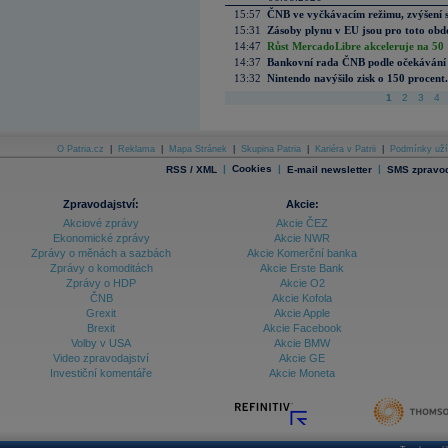
15:57
ČNB ve vyčkávacím režimu, zvýšení s
15:31
Zásoby plynu v EU jsou pro toto obdo
14:47
Růst MercadoLibre akceleruje na 50 %
14:37
Bankovní rada ČNB podle očekávání 
13:32
Nintendo navýšilo zisk o 150 procen
1
2
3
4
O Patria.cz
|
Reklama
|
Mapa Stránek
|
Skupina Patria
|
Kariéra v Patrii
|
Podmínky uží
|
Cookies
|
|
RSS / XML
E-mail newsletter
SMS zpravod
Zpravodajství:
Akcie:
Akciové zprávy
Akcie ČEZ
Ekonomické zprávy
Akcie NWR
Zprávy o měnách a sazbách
Akcie Komerční banka
Zprávy o komoditách
Akcie Erste Bank
Zprávy o HDP
Akcie O2
ČNB
Akcie Kofola
Grexit
Akcie Apple
Brexit
Akcie Facebook
Volby v USA
Akcie BMW
Video zpravodajství
Akcie GE
Investiční komentáře
Akcie Moneta