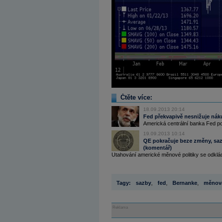
Čtěte více:
18.09.2013 20:14
Fed překvapivě nesnižuje náku
Americká centrální banka Fed po
19.09.2013 10:14
QE pokračuje beze změny, sazb
(komentář)
Utahování americké měnové politiky se odklád
Tagy:
sazby
,
fed
,
Bernanke
,
měnová
Reklama