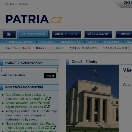
ZKU
PÁTEK 07.08.2026
ZPRAVODAJSTVÍ
AKCIE & FONDY
MĚNY & SAZBY
KOMODIT
|
PŘEHLED ZPRÁV
|
AKCIOVÉ
|
EKONOMICKÉ
|
MĚNY
|
KOMODITY
|
SL
PX
2 785,07
-0,71%
DAX
26 319,45
0,69%
NDQ
26 590,83
0,92%
CZK/€
24,252
0,11%
Detail - články
HLEDAT V KOMENTÁŘÍCH
Vše
Pokročilé hledání
hledat
19.09
Autor
INVESTIČNÍ DOPORUČENÍ
AstraZeneca jako sázka na
defenzivu mimo AI horečku
Arista Networks: AI může firmě
zajistit příznivý vítr do zad
Analytický radar: Colt CZ roste díky
vyšší marži, širší integraci i
stabilnějšímu byznysu
Nové střelivo pro další růst. Patria
mění cílovou cenu pro Colt CZ
Goldman Sachs: Je dobrý okamžik