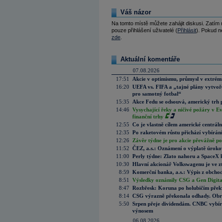
Váš názor
Na tomto místě můžete zahájit diskusi. Zatím
pouze přihlášení uživatelé (
Přihlásit
). Pokud ne
zde
.
Aktuální komentáře
07.08.2026
17:51
Akcie v optimismu, průmysl v extrémn
16:20
UEFA vs. FIFA a „tajné plány vytvoř
pro samotný fotbal“
15:35
Akce Fedu se odsouvá, americký trh 
14:46
Vysychající řeky a ničivé požáry v E
finanční trhy
12:55
Co je vlastně cílem americké centrál
12:35
Po raketovém růstu přichází vybírán
12:26
Závěr týdne je pro akcie převážně po
11:52
ČEZ, a.s.: Oznámení o výplatě úrok
11:00
Perly týdne: Zlato nahoru a SpaceX 
10:30
Hlavní akcionář Volkswagenu je ve z
8:59
Komerční banka, a.s.: Výpis z obchod
8:51
Výsledky oznámily CSG a Gen Digital
8:47
Rozbřesk: Koruna po holubičím přek
8:14
CSG výrazně překonala odhady. Obran
5:50
Srpen přeje dividendám. CNBC vybírá
výnosem
06.08.2026