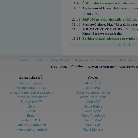
8:40
ČNB rozhodne o sazbách, trhy mezitím
6:08
Apple není AI firma. Jeho síla stojí n
05.08.2026
22:01
S&P 500 po rekordní rally vyčkával,
18:03
Prémiové akcie, Mag495 a další pokr
16:05
PODCAST ROZHOVORY: Eli Lilly vs. 
Kunové teprve na začátku
15:18
Booking ukázal odolnost cestovního trh
1
2
3
4
O Patria.cz
|
Reklama
|
Mapa Stránek
|
Skupina Patria
|
Kariéra v Patrii
|
Podmínky uží
|
Cookies
|
|
RSS / XML
E-mail newsletter
SMS zpravod
Zpravodajství:
Akcie:
Akciové zprávy
Akcie ČEZ
Ekonomické zprávy
Akcie NWR
Zprávy o měnách a sazbách
Akcie Komerční banka
Zprávy o komoditách
Akcie Erste Bank
Zprávy o HDP
Akcie O2
ČNB
Akcie Kofola
Grexit
Akcie Apple
Brexit
Akcie Facebook
Volby v USA
Akcie BMW
Video zpravodajství
Akcie GE
Investiční komentáře
Akcie Moneta