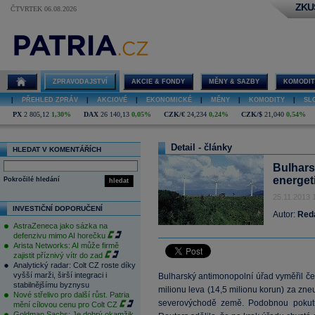
ZKU
ČTVRTEK 06.08.2026
ZPRAVODAJSTVÍ
AKCIE & FONDY
MĚNY & SAZBY
KOMODIT
|
PŘEHLED ZPRÁV
|
AKCIOVÉ
|
EKONOMICKÉ
|
MĚNY
|
KOMODITY
|
SL
PX
2 805,12
1,30%
DAX
26 140,13
0,05%
CZK/€
24,234
0,24%
CZK/$
21,040
0,54%
Detail - články
HLEDAT V KOMENTÁŘÍCH
Bulhars
energet
Pokročilé hledání
hledat
25.11.2013 
INVESTIČNÍ DOPORUČENÍ
Autor:
Red
AstraZeneca jako sázka na
defenzivu mimo AI horečku
Arista Networks: AI může firmě
zajistit příznivý vítr do zad
Analytický radar: Colt CZ roste díky
vyšší marži, širší integraci i
Bulharský antimonopolní úřad vyměřil č
stabilnějšímu byznysu
milionu leva (14,5 milionu korun) za zneuž
Nové střelivo pro další růst. Patria
severovýchodě země. Podobnou pokutu
mění cílovou cenu pro Colt CZ
Goldman Sachs: Je dobrý okamžik