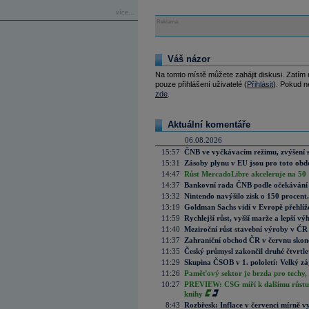
více...
Reklama
Váš názor
Na tomto místě můžete zahájit diskusi. Zatím
pouze přihlášení uživatelé (
Přihlásit
). Pokud ne
zde
.
Aktuální komentáře
06.08.2026
15:57
ČNB ve vyčkávacím režimu, zvýšení s
15:31
Zásoby plynu v EU jsou pro toto obdo
14:47
Růst MercadoLibre akceleruje na 50 %
14:37
Bankovní rada ČNB podle očekávání 
13:32
Nintendo navýšilo zisk o 150 procen
13:19
Goldman Sachs vidí v Evropě přehlíže
11:59
Rychlejší růst, vyšší marže a lepší v
11:40
Meziroční růst stavební výroby v ČR
11:37
Zahraniční obchod ČR v červnu skonč
11:35
Český průmysl zakončil druhé čtvrtlet
11:29
Skupina ČSOB v 1. pololetí: Velký zá
11:26
Paměťový sektor je brzda pro techy,
10:27
PREVIEW: CSG míří k dalšímu růstu.
knihy
8:43
Rozbřesk: Inflace v červenci mírně v