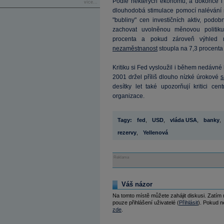
Podle některých ekonomů, a dokonce i
více...
dlouhodobá stimulace pomocí nalévání 
"bubliny" cen investičních aktiv, podob
zachovat uvolněnou měnovou politi
procenta a pokud zároveň výhled
nezaměstnanost
stoupla na 7,3 procenta 
Kritiku si Fed vysloužil i během nedávné 
2001 držel příliš dlouho nízké úrokové
s
desítky let také upozorňují kritici ce
organizace.
Tagy:
fed
,
USD
,
vláda USA
,
banky
,
rezervy
,
Yellenová
Reklama
Váš názor
Na tomto místě můžete zahájit diskusi. Zatím
pouze přihlášení uživatelé (
Přihlásit
). Pokud ne
zde
.