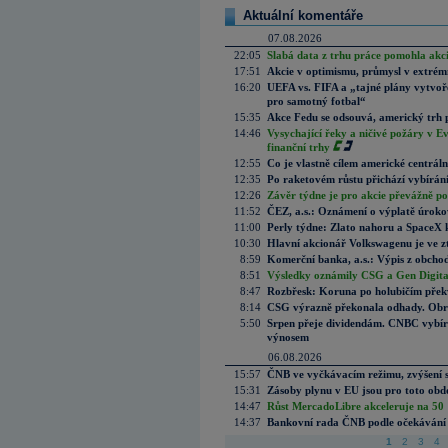
Aktuální komentáře
07.08.2026
22:05
Slabá data z trhu práce pomohla akc
17:51
Akcie v optimismu, průmysl v extrémn
16:20
UEFA vs. FIFA a „tajné plány vytvoř
pro samotný fotbal“
15:35
Akce Fedu se odsouvá, americký trh 
14:46
Vysychající řeky a ničivé požáry v E
finanční trhy
12:55
Co je vlastně cílem americké centrál
12:35
Po raketovém růstu přichází vybírán
12:26
Závěr týdne je pro akcie převážně po
11:52
ČEZ, a.s.: Oznámení o výplatě úrok
11:00
Perly týdne: Zlato nahoru a SpaceX 
10:30
Hlavní akcionář Volkswagenu je ve z
8:59
Komerční banka, a.s.: Výpis z obchod
8:51
Výsledky oznámily CSG a Gen Digital
8:47
Rozbřesk: Koruna po holubičím přek
8:14
CSG výrazně překonala odhady. Obran
5:50
Srpen přeje dividendám. CNBC vybírá
výnosem
06.08.2026
15:57
ČNB ve vyčkávacím režimu, zvýšení s
15:31
Zásoby plynu v EU jsou pro toto obdo
14:47
Růst MercadoLibre akceleruje na 50 %
14:37
Bankovní rada ČNB podle očekávání 
1
2
3
4