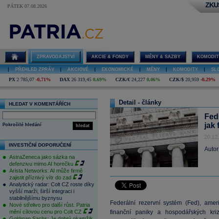
ZKU
PÁTEK 07.08.2026
ZPRAVODAJSTVÍ
AKCIE & FONDY
MĚNY & SAZBY
KOMODIT
|
PŘEHLED ZPRÁV
|
AKCIOVÉ
|
EKONOMICKÉ
|
MĚNY
|
KOMODITY
|
SL
PX
2 785,07
-0,71%
DAX
26 319,45
0,69%
CZK/€
24,227
0,06%
CZK/$
20,959
-0,29%
Detail - články
HLEDAT V KOMENTÁŘÍCH
Fed 
jak
Pokročilé hledání
hledat
20.12
INVESTIČNÍ DOPORUČENÍ
Autor
AstraZeneca jako sázka na
defenzivu mimo AI horečku
Arista Networks: AI může firmě
zajistit příznivý vítr do zad
Analytický radar: Colt CZ roste díky
vyšší marži, širší integraci i
stabilnějšímu byznysu
Federální rezervní systém (Fed), ame
Nové střelivo pro další růst. Patria
mění cílovou cenu pro Colt CZ
finanční paniky a hospodářských kri
Goldman Sachs: Je dobrý okamžik