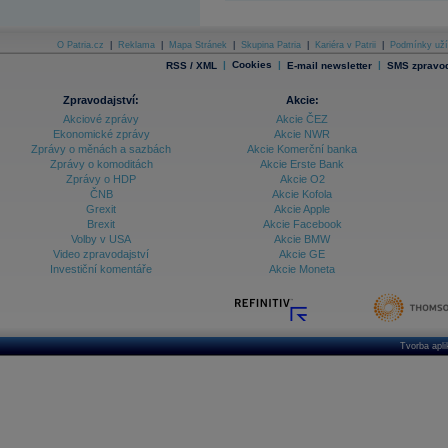
O Patria.cz
|
Reklama
|
Mapa Stránek
|
Skupina Patria
|
Kariéra v Patrii
|
Podmínky uží
|
Cookies
|
|
RSS / XML
E-mail newsletter
SMS zpravod
Zpravodajství:
Akcie:
Akciové zprávy
Akcie ČEZ
Ekonomické zprávy
Akcie NWR
Zprávy o měnách a sazbách
Akcie Komerční banka
Zprávy o komoditách
Akcie Erste Bank
Zprávy o HDP
Akcie O2
ČNB
Akcie Kofola
Grexit
Akcie Apple
Brexit
Akcie Facebook
Volby v USA
Akcie BMW
Video zpravodajství
Akcie GE
Investiční komentáře
Akcie Moneta
Tvorba apl