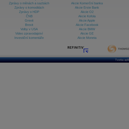
Zprávy o měnách a sazbách
Akcie Komerční banka
Zprávy o komoditách
Akcie Erste Bank
Zprávy o HDP
Akcie O2
ČNB
Akcie Kofola
Grexit
Akcie Apple
Brexit
Akcie Facebook
Volby v USA
Akcie BMW
Video zpravodajství
Akcie GE
Investiční komentáře
Akcie Moneta
Tvorba apl