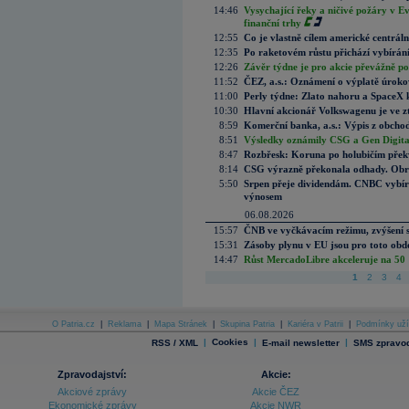
14:46
Vysychající řeky a ničivé požáry v E
finanční trhy
12:55
Co je vlastně cílem americké centrál
12:35
Po raketovém růstu přichází vybírán
12:26
Závěr týdne je pro akcie převážně po
11:52
ČEZ, a.s.: Oznámení o výplatě úrok
11:00
Perly týdne: Zlato nahoru a SpaceX 
10:30
Hlavní akcionář Volkswagenu je ve z
8:59
Komerční banka, a.s.: Výpis z obchod
8:51
Výsledky oznámily CSG a Gen Digital
8:47
Rozbřesk: Koruna po holubičím přek
8:14
CSG výrazně překonala odhady. Obran
5:50
Srpen přeje dividendám. CNBC vybírá
výnosem
06.08.2026
15:57
ČNB ve vyčkávacím režimu, zvýšení s
15:31
Zásoby plynu v EU jsou pro toto obdo
14:47
Růst MercadoLibre akceleruje na 50 %
1
2
3
4
O Patria.cz
|
Reklama
|
Mapa Stránek
|
Skupina Patria
|
Kariéra v Patrii
|
Podmínky uží
|
Cookies
|
|
RSS / XML
E-mail newsletter
SMS zpravod
Zpravodajství:
Akcie:
Akciové zprávy
Akcie ČEZ
Ekonomické zprávy
Akcie NWR