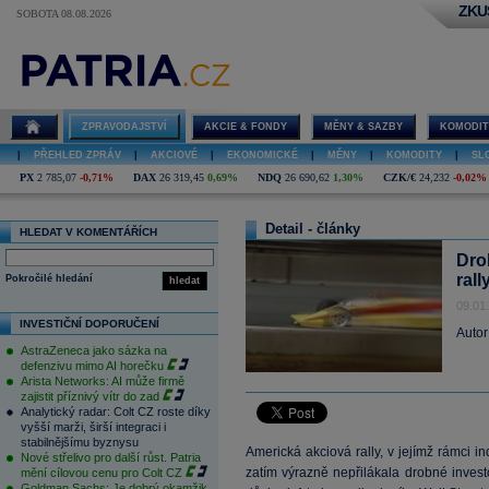
ZKU
SOBOTA 08.08.2026
ZPRAVODAJSTVÍ
AKCIE & FONDY
MĚNY & SAZBY
KOMODIT
|
PŘEHLED ZPRÁV
|
AKCIOVÉ
|
EKONOMICKÉ
|
MĚNY
|
KOMODITY
|
SL
PX
2 785,07
-0,71%
DAX
26 319,45
0,69%
NDQ
26 690,62
1,30%
CZK/€
24,232
-0,02%
Detail - články
HLEDAT V KOMENTÁŘÍCH
Drob
rall
Pokročilé hledání
hledat
09.01
INVESTIČNÍ DOPORUČENÍ
Autor
AstraZeneca jako sázka na
defenzivu mimo AI horečku
Arista Networks: AI může firmě
zajistit příznivý vítr do zad
Analytický radar: Colt CZ roste díky
vyšší marži, širší integraci i
stabilnějšímu byznysu
Americká akciová rally, v jejímž rámci i
Nové střelivo pro další růst. Patria
zatím výrazně nepřilákala drobné invest
mění cílovou cenu pro Colt CZ
Goldman Sachs: Je dobrý okamžik