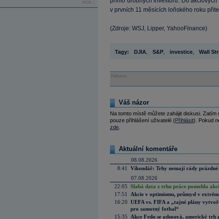
přímo drobných investorů. Do akciových
více...
v prvních 11 měsících loňského roku přit
(Zdroje: WSJ, Lipper, YahooFinance)
Tagy:
DJIA
,
S&P
,
investice
,
Wall Str
Reklama
Váš názor
Na tomto místě můžete zahájit diskusi. Zatím
pouze přihlášení uživatelé (
Přihlásit
). Pokud ne
zde
.
Aktuální komentáře
08.08.2026
8:41
Víkendář: Trhy nemají rády prázdné 
07.08.2026
22:05
Slabá data z trhu práce pomohla akc
17:51
Akcie v optimismu, průmysl v extrémn
16:20
UEFA vs. FIFA a „tajné plány vytvoř
pro samotný fotbal“
15:35
Akce Fedu se odsouvá, americký trh 