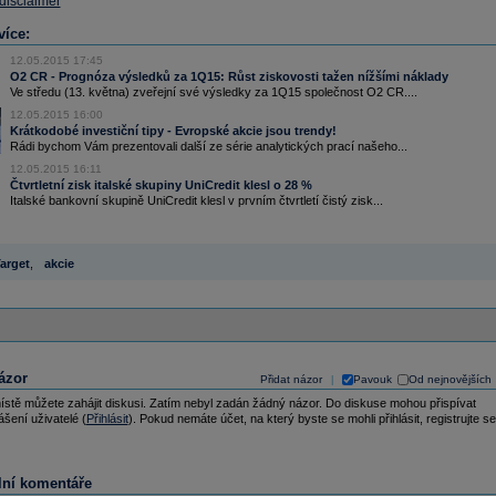
 disclaimer
více:
12.05.2015 17:45
O2 CR - Prognóza výsledků za 1Q15: Růst ziskovosti tažen nížšími náklady
Ve středu (13. května) zveřejní své výsledky za 1Q15 společnost O2 CR....
12.05.2015 16:00
Krátkodobé investiční tipy - Evropské akcie jsou trendy!
Rádi bychom Vám prezentovali další ze série analytických prací našeho...
12.05.2015 16:11
Čtvrtletní zisk italské skupiny UniCredit klesl o 28 %
Italské bankovní skupině UniCredit klesl v prvním čtvrtletí čistý zisk...
arget
,
akcie
ázor
Přidat názor
Pavouk
Od nejnovějších
|
ístě můžete zahájit diskusi. Zatím nebyl zadán žádný názor. Do diskuse mohou přispívat
ášení uživatelé (
Přihlásit
). Pokud nemáte účet, na který byste se mohli přihlásit, registrujte se
lní komentáře