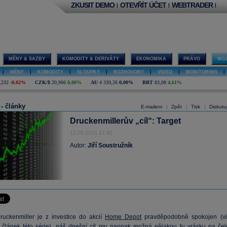
ZKUSIT DEMO
OTEVŘÍT ÚČET
WEBTRADER
|
|
|
MĚNY & SAZBY
KOMODITY & DERIVÁTY
EKONOMIKA
PRÁVO
MOJ
|
MĚNY
|
KOMODITY
|
SLOUPKY
|
ROZHOVORY
|
VIDEO
|
MONITORING
|
,232
-0,02%
CZK/$
20,966
0,00%
AU
4 339,26
0,00%
BRT
83,08
4,61%
 - články
E-mailem
Zpět
Tisk
Diskutu
|
|
|
Druckenmillerův „cíl“: Target
12.05.2015 17:45
Autor:
Jiří Soustružník
ruckenmiller je z investice do akcií
Home Depot
pravděpodobně spokojen (vi
 článek této série), náš dnešní cíl mu naopak možná nějakou tu vrásku na čel