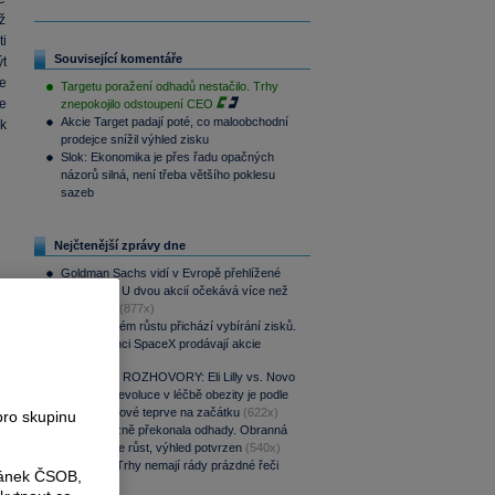
iž
ti
Související komentáře
t
e
Targetu poražení odhadů nestačilo. Trhy
že
znepokojilo odstoupení CEO
Akcie Target padají poté, co maloobchodní
ak
prodejce snížil výhled zisku
Slok: Ekonomika je přes řadu opačných
názorů silná, není třeba většího poklesu
sazeb
Nejčtenější zprávy dne
Goldman Sachs vidí v Evropě přehlížené
příležitosti. U dvou akcií očekává více než
100% růst
(877x)
Po raketovém růstu přichází vybírání zisků.
Zaměstnanci SpaceX prodávají akcie
(849x)
PODCAST ROZHOVORY: Eli Lilly vs. Novo
Nordisk. Revoluce v léčbě obezity je podle
MUDr. Kunové teprve na začátku
(622x)
pro skupinu
CSG výrazně překonala odhady. Obranná
divize táhne růst, výhled potvrzen
(540x)
Víkendář: Trhy nemají rády prázdné řeči
ránek ČSOB,
(468x)