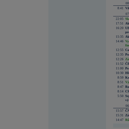
08
8:41
Ví
07
22:05
Sl
17:51
Ak
16:20
UE
pr
15:35
Ak
14:46
Vy
fi
12:55
Co
12:35
Po
12:26
Zá
11:52
ČE
11:00
Pe
10:30
Hl
8:59
Ko
8:51
Vý
8:47
Ro
8:14
CS
5:50
Sr
vý
06
15:57
ČN
15:31
Zá
14:47
Rů