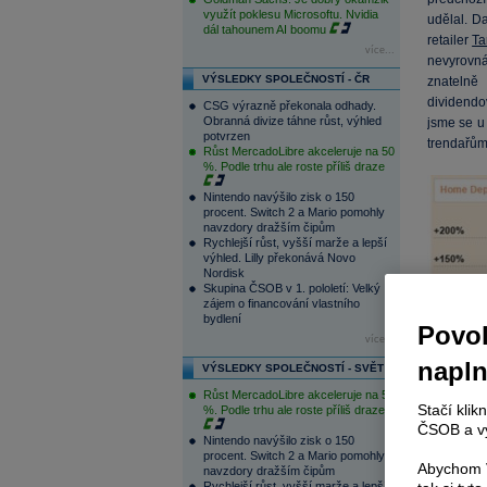
využít poklesu Microsoftu. Nvidia
udělal. Da
dál tahounem AI boomu
retailer
Ta
více...
nevyrovn
VÝSLEDKY SPOLEČNOSTÍ - ČR
znatelně
dividend
CSG výrazně překonala odhady.
Obranná divize táhne růst, výhled
jsme se u
potvrzen
trendařům
Růst MercadoLibre akceleruje na 50
%. Podle trhu ale roste příliš draze
Nintendo navýšilo zisk o 150
procent. Switch 2 a Mario pomohly
navzdory dražším čipům
Rychlejší růst, vyšší marže a lepší
výhled. Lilly překonává Novo
Nordisk
Skupina ČSOB v 1. pololetí: Velký
zájem o financování vlastního
bydlení
Povol
více...
napl
VÝSLEDKY SPOLEČNOSTÍ - SVĚT
Růst MercadoLibre akceleruje na 50
Stačí klik
%. Podle trhu ale roste příliš draze
ČSOB a vy
Nintendo navýšilo zisk o 150
Zdroj: FT
procent. Switch 2 a Mario pomohly
Abychom V
navzdory dražším čipům
Rychlejší růst, vyšší marže a lepší