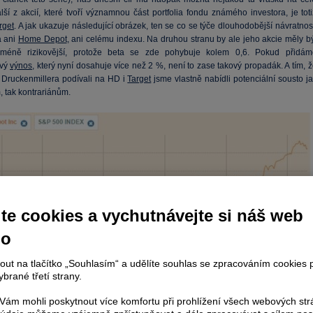
lší z akcií, které tvoří významnou část portfolia fondu známého investora, je tot
rget
. A jak ukazuje následující obrázek, ten se co se týče dlouhodobější návratnos
á ani
Home Depot
, ani celému indexu. Na druhou stranu by ale jeho akcie měly bý
 méně rizikovější, protože beta se zde pohybuje kolem 0,6. Pokud přidám
ový
výnos
, který nyní dosahuje více než 2 %, není to zase takový propadák. A tím, 
 Druckenmillera podívali na HD i
Target
jsme vlastně nabídli potenciální sousto j
, tak kontrariánům.
te cookies a vychutnávejte si náš web
no
nout na tlačítko „Souhlasím“ a udělíte souhlas se zpracováním cookies 
brané třetí strany.
ám mohli poskytnout více komfortu při prohlížení všech webových st