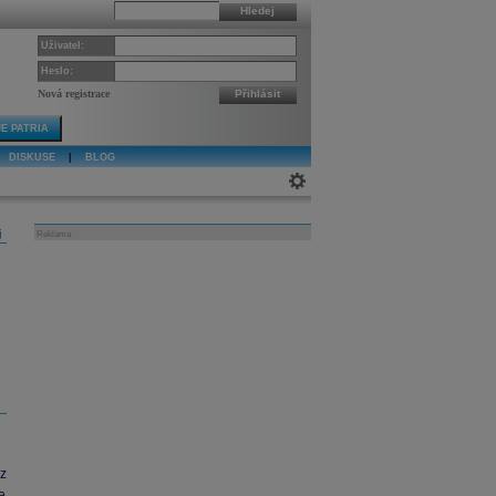
Hledej
Uživatel:
Heslo:
Nová registrace
Přihlásit
E PATRIA
DISKUSE
|
BLOG
j
Reklama
z
e