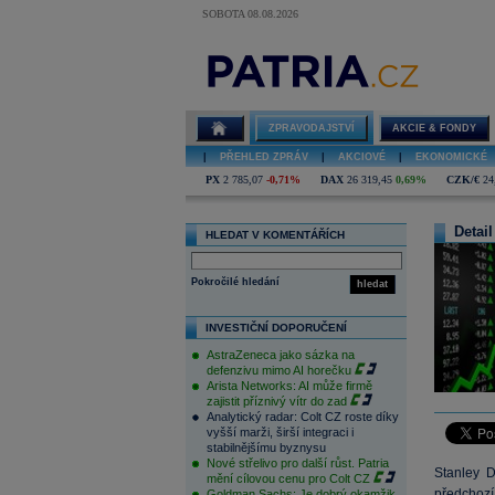
SOBOTA 08.08.2026
ZPRAVODAJSTVÍ
AKCIE & FONDY
|
PŘEHLED ZPRÁV
|
AKCIOVÉ
|
EKONOMICKÉ
PX
2 785,07
-0,71%
DAX
26 319,45
0,69%
CZK/€
24
Detail
HLEDAT V KOMENTÁŘÍCH
Pokročilé hledání
hledat
INVESTIČNÍ DOPORUČENÍ
AstraZeneca jako sázka na
defenzivu mimo AI horečku
Arista Networks: AI může firmě
zajistit příznivý vítr do zad
Analytický radar: Colt CZ roste díky
vyšší marži, širší integraci i
stabilnějšímu byznysu
Nové střelivo pro další růst. Patria
Stanley D
mění cílovou cenu pro Colt CZ
předchozí
Goldman Sachs: Je dobrý okamžik