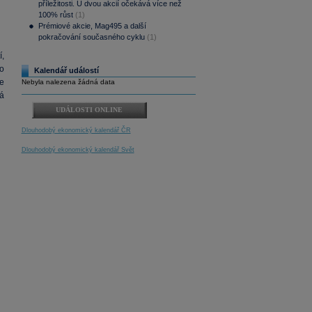
příležitosti. U dvou akcií očekává více než
100% růst
(1)
Prémiové akcie, Mag495 a další
pokračování současného cyklu
(1)
,
po
Kalendář událostí
ce
Nebyla nalezena žádná data
á
UDÁLOSTI ONLINE
Dlouhodobý ekonomický kalendář ČR
Dlouhodobý ekonomický kalendář Svět