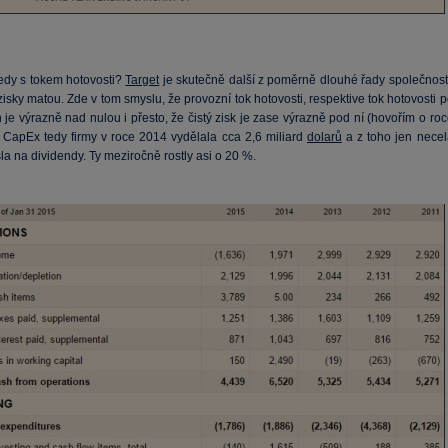
tedy s tokem hotovosti?
Target
je skutečně další z poměrně dlouhé řady společností
zisky matou. Zde v tom smyslu, že provozní tok hotovosti, respektive tok hotovosti 
h je výrazně nad nulou i přesto, že čistý zisk je zase výrazně pod ní (hovořím o ro
 CapEx tedy firmy v roce 2014 vydělala cca 2,6 miliard
dolarů
a z toho jen necel
la na dividendy. Ty meziročně rostly asi o 20 %.