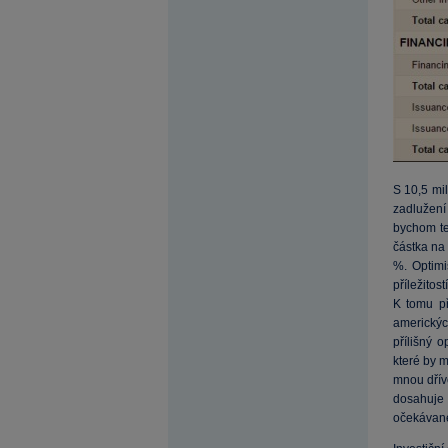
S 10,5 mi
zadlužení
bychom te
částka na
%. Optimi
příležitos
K tomu př
americkýc
přílišný 
které by m
mnou dřív
dosahuje 
očekávané