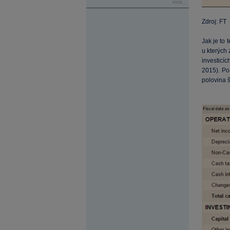
více...
Zdroj: FT
Jak je to 
u kterých 
investicíc
2015). Po
polovina š