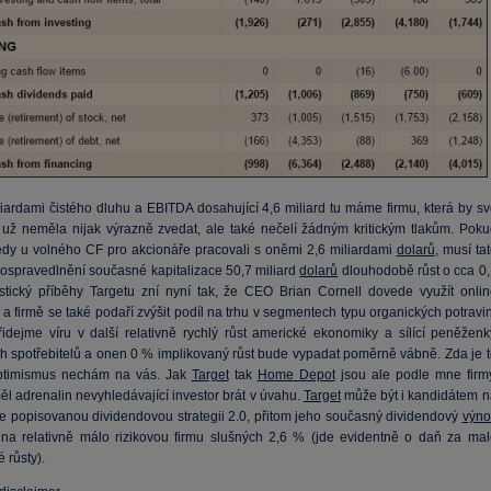
liardami čistého dluhu a EBITDA dosahující 4,6 miliard tu máme firmu, která by sv
 už neměla nijak výrazně zvedat, ale také nečelí žádným kritickým tlakům. Poku
dy u volného CF pro akcionáře pracovali s oněmi 2,6 miliardami
dolarů
, musí ta
 ospravedlnění současné kapitalizace 50,7 miliard
dolarů
dlouhodobě růst o cca 0,
stický příběhy Targetu zní nyní tak, že CEO Brian Cornell dovede využít onlin
tí a firmě se také podaří zvýšit podíl na trhu v segmentech typu organických potravi
idejme víru v další relativně rychlý růst americké ekonomiky a sílící peněženk
h spotřebitelů a onen 0 % implikovaný růst bude vypadat poměrně vábně. Zda je t
optimismus nechám na vás. Jak
Target
tak
Home Depot
jsou ale podle mne firmy
ěl adrenalin nevyhledávající investor brát v úvahu.
Target
může být i kandidátem n
e popisovanou dividendovou strategii 2.0, přitom jeho současný dividendový
výno
na relativně málo rizikovou firmu slušných 2,6 % (jde evidentně o daň za mal
 růsty).