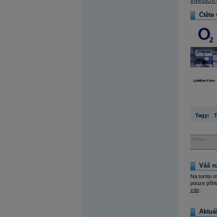
Investiční
Čtěte 
Tagy:
T
Reklama
Váš n
Na tomto m
pouze přihl
zde
.
Aktuá