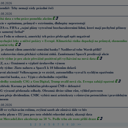
.08.2026
kendář: Trhy nemají rády prázdné řeči
.08.2026
abá data z trhu práce pomohla akciím
cie v optimismu, průmysl v extrémním, dluhopisy neprotestují
FA vs. FIFA a „tajné plány vytvořené bezcharakterními lidmi, které mají pochybné přínosy
o samotný fotbal“
ce Fedu se odsouvá, americký trh práce překvapil opět negativně
sychající řeky a ničivé požáry v Evropě. Klimatická rizika dopadají na průmysl, ekonomiku 
nanční trhy
 je vlastně cílem americké centrální banky? Nasliboval toho Warsh příliš?
 raketovém růstu přichází vybírání zisků. Zaměstnanci SpaceX prodávají akcie
věr týdne je pro akcie převážně pozitivní při vyčkávání na nová data
Z, a.s.: Oznámení o výplatě úrokového výnosu
rly týdne: Zlato nahoru a SpaceX k 10 bilionům dolarů
avní akcionář Volkswagenu je ve ztrátě, automobilku vyzval k rychlým opatřením
merční banka, a.s.: Výpis z obchodního rejstříku
sledky oznámily CSG a Gen Digital, Trump uvalil nová cla. Evropa zahájí opatrně
zbřesk: Koruna po holubičím překvapení ČNB v defenzivě
G výrazně překonala odhady. Obranná divize táhne růst, výhled potvrzen
pen přeje dividendám. CNBC vybírá mezi aristokraty s růstovým potenciálem i pravidelným
nosem
.08.2026
B ve vyčkávacím režimu, zvýšení sazeb ale zůstává dále ve hře
soby plynu v EU jsou pro toto období rekordně nízké, ukazují data
st MercadoLibre akceleruje na 50 %. Podle trhu ale roste příliš draze
1
2
3
4
5
6
7
8
9
10
>>