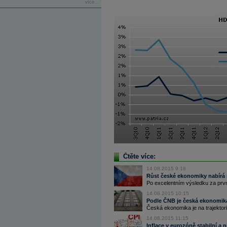
více...
Čtěte více:
14.08.2015 9:18
Růst české ekonomiky nabírá
Po excelentním výsledku za první k
14.08.2015 10:15
Podle ČNB je česká ekonomika
Česká ekonomika je na trajektorii
14.08.2015 11:15
Inflace v eurozóně stabilní a ní