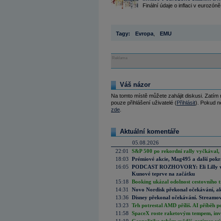
Finální údaje o inflaci v eurozóně
Tagy:
Evropa
,
EMU
Reklama
Váš názor
Na tomto místě můžete zahájit diskusi. Zatím
pouze přihlášení uživatelé (
Přihlásit
). Pokud ne
zde
.
Aktuální komentáře
05.08.2026
22:01
S&P 500 po rekordní rally vyčkával,
18:03
Prémiové akcie, Mag495 a další pokr
16:05
PODCAST ROZHOVORY: Eli Lilly vs. 
Kunové teprve na začátku
15:18
Booking ukázal odolnost cestovního trh
14:31
Novo Nordisk překonal očekávání, akci
13:36
Disney překonal očekávání. Streamova
13:23
Trh potrestal AMD příliš. AI příběh p
11:58
SpaceX roste raketovým tempem, inves