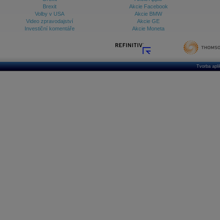
Brexit
Akcie Facebook
Volby v USA
Akcie BMW
Video zpravodajství
Akcie GE
Investiční komentáře
Akcie Moneta
Tvorba apl