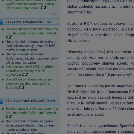
podle předběžných údajů zpomaluje na 0,
využít poklesu Microsoftu. Nvidia
slabší výsledek naznačily už národní s
dál tahounem AI boomu
souhrnné číslo.
více...
VÝSLEDKY SPOLEČNOSTÍ - ČR
Strukturu HDP předběžná zpráva neob
Booking ukázal odolnost cestovního
obchodu, který byl v 1Q brzdou, a další
trhu. Investoři přešli i slabší výhled
zřejmě došlo u investic a zásob. Reg
Nizozemskem.
Novo Nordisk překonal očekávání,
akcie přesto klesají. Investoři řeší
marže a budoucí růst
Německý hospodářský růst v druhém kv
Disney překonal očekávání.
odhady, ale více než v předchozím čtv
Streamovací služby i zábavní parky
dál táhnou růst zisků
obchod podpořený slabým eurem. Pozi
Trh potrestal AMD příliš. AI příběh
soukromé i vládní. Investice naopak ekono
pokračuje a růst by měl dál
německá ekonomika o 1,6 procenta výš.
zrychlovat
SpaceX roste raketovým tempem,
investory ale děsí účet za AI a
Ve Francii HDP za 2Q pouze stagnoval 
Starship
čtvrtletí. Výsledek je pod konsensem 0
více...
jejíž růst se skoro zastavil. Investice d
VÝSLEDKY SPOLEČNOSTÍ - SVĚT
růstu HDP mírně kladně. Situace v zahr
Booking ukázal odolnost cestovního
dovozu a tato položka rovněž táhla eko
trhu. Investoři přešli i slabší výhled
ze strany změny zásob.
Novo Nordisk překonal očekávání,
akcie přesto klesají. Investoři řeší
Z dalších zemí lze vyzdvihnout Španěls
marže a budoucí růst
dál zrychlilo a zůstalo jedním z tahoun
Disney překonal očekávání.