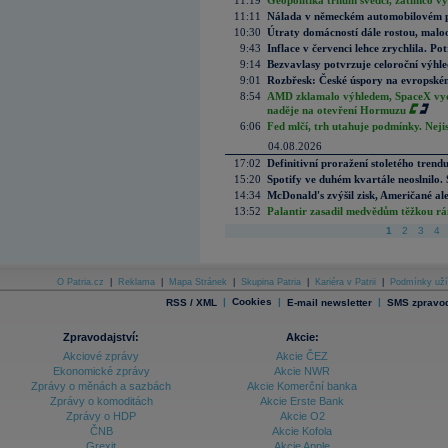
11:19
Geopolitika trhům svědčí, zatímco v
11:11
Nálada v německém automobilovém prů
10:30
Útraty domácností dále rostou, malo
9:43
Inflace v červenci lehce zrychlila. Pot
9:14
Bezvavlasy potvrzuje celoroční výhl
9:01
Rozbřesk: České úspory na evropském
8:54
AMD zklamalo výhledem, SpaceX vydě
naděje na otevření Hormuzu
6:06
Fed mlčí, trh utahuje podmínky. Nejis
04.08.2026
17:02
Definitivní proražení stoletého trend
15:20
Spotify ve duhém kvartále neoslnilo. 
14:34
McDonald's zvýšil zisk, Američané ale
13:52
Palantir zasadil medvědům těžkou rá
1
2
3
4
O Patria.cz
|
Reklama
|
Mapa Stránek
|
Skupina Patria
|
Kariéra v Patrii
|
Podmínky uží
|
Cookies
|
|
RSS / XML
E-mail newsletter
SMS zpravod
Zpravodajství:
Akcie:
Akciové zprávy
Akcie ČEZ
Ekonomické zprávy
Akcie NWR
Zprávy o měnách a sazbách
Akcie Komerční banka
Zprávy o komoditách
Akcie Erste Bank
Zprávy o HDP
Akcie O2
ČNB
Akcie Kofola
Grexit
Akcie Apple