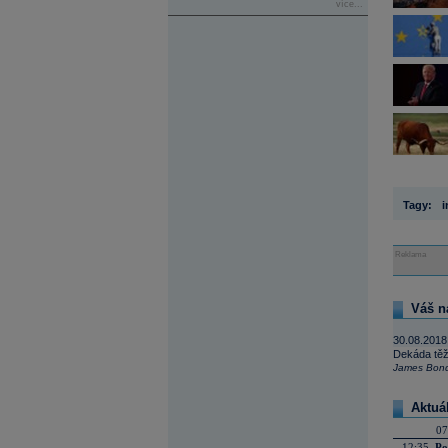
více...
Tagy:
i
Reklama
Váš n
30.08.2018
Dekáda těžk
James Bon
Aktuá
07
12:35
Po