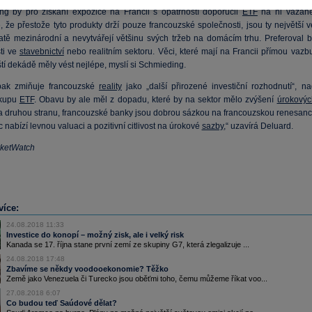
ng by pro získání expozice na Francii s opatrností doporučil
ETF
na ni vázané
, že přestože tyto produkty drží pouze francouzské společnosti, jsou ty největší 
atě mezinárodní a nevytvářejí většinu svých tržeb na domácím trhu. Preferoval b
ti ve
stavebnictví
nebo realitním sektoru. Věci, které mají na Francii přímou vazbu
íští dekádě měly vést nejlépe, myslí si Schmieding.
pak zmiňuje francouzské
reality
jako „další přirozené investiční rozhodnutí“, na
ákupu
ETF
. Obavu by ale měl z dopadu, které by na sektor mělo zvýšení
úrokovýc
Na druhou stranu, francouzské banky jsou dobrou sázkou na francouzskou renesanci
c nabízí levnou valuaci a pozitivní citlivost na úrokové
sazby
,“ uzavírá Deluard.
rketWatch
více:
24.08.2018 11:33
Investice do konopí – možný zisk, ale i velký risk
Kanada se 17. října stane první zemí ze skupiny G7, která zlegalizuje ...
24.08.2018 17:48
Zbavíme se někdy voodooekonomie? Těžko
Země jako Venezuela či Turecko jsou oběťmi toho, čemu můžeme říkat voo...
27.08.2018 6:07
Co budou teď Saúdové dělat?