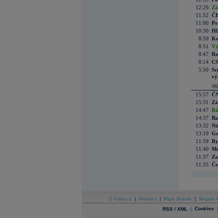
12:26
Zá
11:52
ČE
11:00
Pe
10:30
Hl
8:59
Ko
8:51
Vý
8:47
Ro
8:14
CS
5:50
Sr
vý
06
15:57
ČN
15:31
Zá
14:47
Rů
14:37
Ba
13:32
Ni
13:19
Go
11:59
Ry
11:40
Me
11:37
Za
11:35
Če
O Patria.cz
|
Reklama
|
Mapa Stránek
|
Skupina P
|
Cookies
RSS / XML