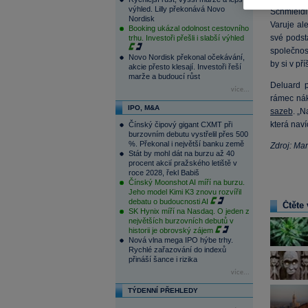
výhled. Lilly překonává Novo
Schmieldi
Nordisk
Varuje ale
Booking ukázal odolnost cestovního
své podst
trhu. Investoři přešli i slabší výhled
společnos
Novo Nordisk překonal očekávání,
by si v př
akcie přesto klesají. Investoři řeší
marže a budoucí růst
Deluard 
více...
rámec n
IPO, M&A
sazeb
. „
která naví
Čínský čipový gigant CXMT při
burzovním debutu vystřelil přes 500
%. Překonal i největší banku země
Zdroj: Ma
Stát by mohl dát na burzu až 40
procent akcií pražského letiště v
roce 2028, řekl Babiš
Čínský Moonshot AI míří na burzu.
Jeho model Kimi K3 znovu rozvířil
debatu o budoucnosti AI
Čtěte 
SK Hynix míří na Nasdaq. O jeden z
největších burzovních debutů v
historii je obrovský zájem
Nová vlna mega IPO hýbe trhy.
Rychlé zařazování do indexů
přináší šance i rizika
více...
TÝDENNÍ PŘEHLEDY