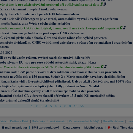
věr týdne je pro akcie převážně pozitivní při vyčkávání na nová data
Z, a.s.: Oznámení o výplatě úrokového výnosu
rly týdne: Zlato nahoru a SpaceX k 10 bilionům dolarů
avní akcionář Volkswagenu je ve ztrátě, automobilku vyzval k rychlým opatřením
merční banka, a.s.: Výpis z obchodního rejstříku
sledky oznámily CSG a Gen Digital, Trump uvalil nová cla. Evropa zahájí opatrně
zbřesk: Koruna po holubičím překvapení ČNB v defenzivě
G výrazně překonala odhady. Obranná divize táhne růst, výhled potvrzen
pen přeje dividendám. CNBC vybírá mezi aristokraty s růstovým potenciálem i pravidelným
nosem
.08.2026
B ve vyčkávacím režimu, zvýšení sazeb ale zůstává dále ve hře
soby plynu v EU jsou pro toto období rekordně nízké, ukazují data
st MercadoLibre akceleruje na 50 %. Podle trhu ale roste příliš draze
nkovní rada ČNB podle očekávání drží základní úrokovou sazbu na 3,75 procentech
ntendo navýšilo zisk o 150 procent. Switch 2 a Mario pomohly navzdory dražším čipům
ldman Sachs vidí v Evropě přehlížené příležitosti. U dvou akcií očekává více než 100% růst
chlejší růst, vyšší marže a lepší výhled. Lilly překonává Novo Nordisk
ziroční růst stavební výroby v ČR v červnu zpomalil na dvě procenta
hraniční obchod ČR v červnu skončil přebytkem 15,5 mld. Kč, meziročně nižším
ský průmysl zakončil druhé čtvrtletí silně
1
2
3
4
5
6
7
8
9
10
>>
atria
|
Kariéra v Patrii
|
Podmínky užívání stránek
|
Ochrana osobních údajů
|
Pravidla diskuse
|
Inve
|
|
|
|
|
E-mail newsletter
SMS zpravodajství
Data export
Mobilní verze
R
=
Real-Time dat