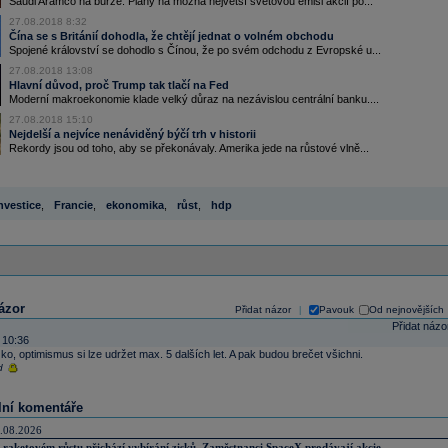
Saudi Aramco na burze. Plány na možná největší světovou emisi akcií po...
27.08.2018 8:32
Čína se s Británií dohodla, že chtějí jednat o volném obchodu
Spojené království se dohodlo s Čínou, že po svém odchodu z Evropské u...
27.08.2018 13:08
Hlavní důvod, proč Trump tak tlačí na Fed
Moderní makroekonomie klade velký důraz na nezávislou centrální banku....
27.08.2018 15:10
Nejdelší a nejvíce nenáviděný býčí trh v historii
Rekordy jsou od toho, aby se překonávaly. Amerika jede na růstové vlně...
nvestice
,
Francie
,
ekonomika
,
růst
,
hdp
ázor
Přidat názor
Pavouk
Od nejnovějších
|
Přidat názo
 10:36
o, optimismus si lze udržet max. 5 dalších let. A pak budou brečet všichni.
d
lní komentáře
.08.2026
 raketovém růstu přichází vybírání zisků. Zaměstnanci SpaceX prodávají akcie