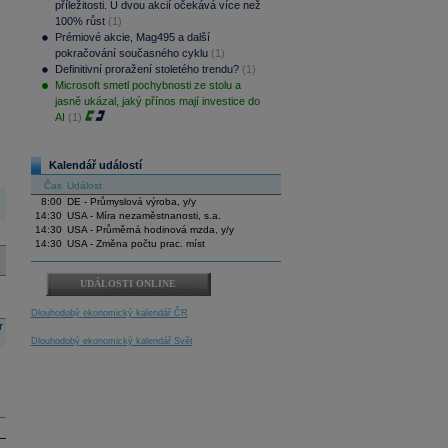
příležitosti. U dvou akcií očekává více než
100% růst
(1)
Prémiové akcie, Mag495 a další
pokračování současného cyklu
(1)
Definitivní proražení stoletého trendu?
(1)
Microsoft smetl pochybnosti ze stolu a
jasně ukázal, jaký přínos mají investice do
AI
(1)
Kalendář událostí
Čas
Událost
8:00
DE - Průmyslová výroba, y/y
14:30
USA - Míra nezaměstnanosti, s.a.
14:30
USA - Průměrná hodinová mzda, y/y
14:30
USA - Změna počtu prac. míst
UDÁLOSTI ONLINE
Dlouhodobý ekonomický kalendář ČR
r
Dlouhodobý ekonomický kalendář Svět