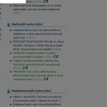
zakázkové knihy
(1149x)
.
Hlavní akcionář Volkswagenu je ve ztrátě,
ve
automobilku vyzval k rychlým opatřením
y
(966x)
,
Nejčtenější zprávy týdne
d
Goldman Sachs vidí v Evropě přehlížené
h
příležitosti. U dvou akcií očekává více než
100% růst
(7345x)
,
PODCAST ROZHOVORY: Eli Lilly vs. Novo
Nordisk. Revoluce v léčbě obezity je podle
MUDr. Kunové teprve na začátku
(5956x)
PODCAST Týdenní výhled: V centru
pozornosti AMD a Palantir
(4094x)
Palantir zasadil medvědům těžkou ránu.
Své tržby meziročně téměř zdvojnásobil
(3920x)
PREVIEW: CSG míří k dalšímu růstu.
Klíčové bude tempo obranné divize a vývoj
zakázkové knihy
(3915x)
Nejdiskutovanější zprávy týdne
Inflace v eurozóně v červenci vzrostla na
2,9 procenta, uvedl v odhadu Eurostat
(5)
Goldman Sachs vidí v Evropě přehlížené