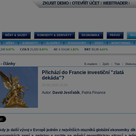
ZKUSIT DEMO
OTEVŘÍT ÚČET
WEBTRADER
|
|
|
MĚNY & SAZBY
KOMODITY & DERIVÁTY
EKONOMIKA
PRÁVO
MOJ
|
MĚNY
|
KOMODITY
|
SLOUPKY
|
ROZHOVORY
|
VIDEO
|
MONITORING
|
,243
0,07%
CZK/$
21,032
0,01%
AU
4 314,66
1,82%
BRT
83,08
4,61%
 - články
E-mailem
Zpět
Tisk
Diskutu
|
|
|
Přichází do Francie investiční "zlatá
dekáda"?
29.08.2018 16:59
Autor:
David Jestřabík
, Patria Finance
, kdy je další vývoj v Evropě jedním z největších otazníků globální ekonomiky dík
evropských zemí s nejistou a rychle se měnící geopolitickou situací a jejím