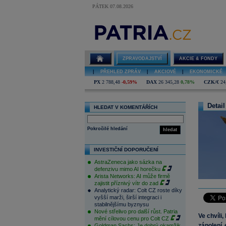
PÁTEK 07.08.2026
ZPRAVODAJSTVÍ
AKCIE & FONDY
|
PŘEHLED ZPRÁV
|
AKCIOVÉ
|
EKONOMICKÉ
PX
2 788,48
-0,59%
DAX
26 345,28
0,78%
CZK/€
24
Detail
HLEDAT V KOMENTÁŘÍCH
Pokročilé hledání
hledat
INVESTIČNÍ DOPORUČENÍ
AstraZeneca jako sázka na
defenzivu mimo AI horečku
Arista Networks: AI může firmě
zajistit příznivý vítr do zad
Analytický radar: Colt CZ roste díky
vyšší marži, širší integraci i
stabilnějšímu byznysu
Nové střelivo pro další růst. Patria
Ve chvíli
mění cílovou cenu pro Colt CZ
zápolení 
Goldman Sachs: Je dobrý okamžik