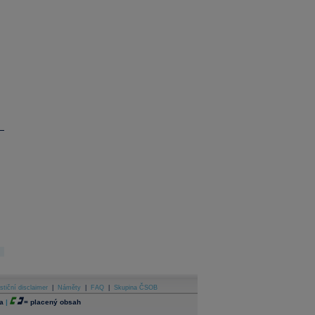
stiční disclaimer
|
Náměty
|
FAQ
|
Skupina ČSOB
a
|
=
placený obsah