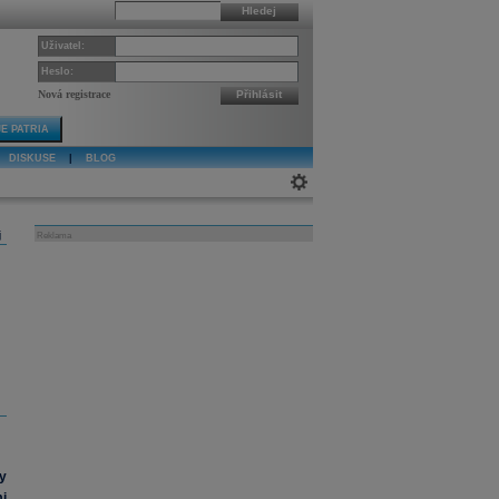
Hledej
Uživatel:
Heslo:
Nová registrace
Přihlásit
E PATRIA
DISKUSE
|
BLOG
j
Reklama
y
i