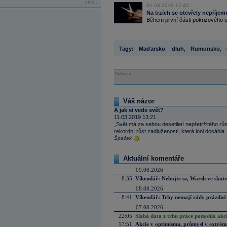
více...
01.03.2019 17:42
Na trzích se otevřely nepříje
Během první části pokrizového o
Tagy:
Maďarsko
,
dluh
,
Rumunsko
,
Reklama
Váš názor
A jak si vede svět?
11.03.2019 13:21
„Svět má za sebou desetiletí nepřetržitého rů
rekordní růst zadluženosti, která loni dosáhla
Špaček
Aktuální komentáře
09.08.2026
8:35
Víkendář: Nebojte se, Warsh ve skute
08.08.2026
8:41
Víkendář: Trhy nemají rády prázdné 
07.08.2026
22:05
Slabá data z trhu práce pomohla akc
17:51
Akcie v optimismu, průmysl v extrémn