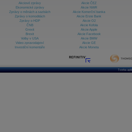
Akciové zprávy
Akcie ČEZ
Ekonomické zprávy
Akcie NWR
Zprávy o měnách a sazbách
Akcie Komerční banka
Zprávy o komoditách
Akcie Erste Bank
Zprávy o HDP
Akcie O2
ČNB
Akcie Kofola
Grexit
Akcie Apple
Brexit
Akcie Facebook
Volby v USA
Akcie BMW
Video zpravodajství
Akcie GE
Investiční komentáře
Akcie Moneta
Tvorba apl