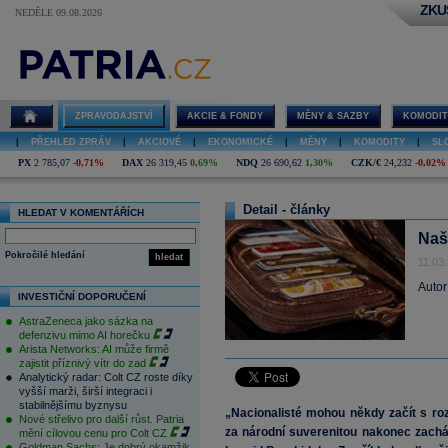
ZKU
NEDĚLE 09.08.2026
ZPRAVODAJSTVÍ
AKCIE & FONDY
MĚNY & SAZBY
KOMODIT
|
PŘEHLED ZPRÁV
|
AKCIOVÉ
|
EKONOMICKÉ
|
MĚNY
|
KOMODITY
|
SL
PX
2 785,07
-0,71%
DAX
26 319,45
0,69%
NDQ
26 690,62
1,30%
CZK/€
24,232
-0,02%
Detail - články
HLEDAT V KOMENTÁŘÍCH
Naš
Pokročilé hledání
hledat
11.03
Autor
INVESTIČNÍ DOPORUČENÍ
AstraZeneca jako sázka na
defenzivu mimo AI horečku
Arista Networks: AI může firmě
zajistit příznivý vítr do zad
Analytický radar: Colt CZ roste díky
vyšší marži, širší integraci i
stabilnějšímu byznysu
„Nacionalisté mohou někdy začít s r
Nové střelivo pro další růst. Patria
za národní suverenitou nakonec zacház
mění cílovou cenu pro Colt CZ
Goldman Sachs: Je dobrý okamžik