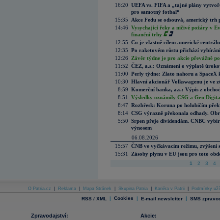
16:20
UEFA vs. FIFA a „tajné plány vytvoř
pro samotný fotbal“
15:35
Akce Fedu se odsouvá, americký trh 
14:46
Vysychající řeky a ničivé požáry v E
finanční trhy
12:55
Co je vlastně cílem americké centrál
12:35
Po raketovém růstu přichází vybírán
12:26
Závěr týdne je pro akcie převážně po
11:52
ČEZ, a.s.: Oznámení o výplatě úrok
11:00
Perly týdne: Zlato nahoru a SpaceX 
10:30
Hlavní akcionář Volkswagenu je ve z
8:59
Komerční banka, a.s.: Výpis z obchod
8:51
Výsledky oznámily CSG a Gen Digital
8:47
Rozbřesk: Koruna po holubičím přek
8:14
CSG výrazně překonala odhady. Obran
5:50
Srpen přeje dividendám. CNBC vybírá
výnosem
06.08.2026
15:57
ČNB ve vyčkávacím režimu, zvýšení s
15:31
Zásoby plynu v EU jsou pro toto obdo
1
2
3
4
O Patria.cz
|
Reklama
|
Mapa Stránek
|
Skupina Patria
|
Kariéra v Patrii
|
Podmínky uží
|
Cookies
|
|
RSS / XML
E-mail newsletter
SMS zpravod
Zpravodajství:
Akcie: