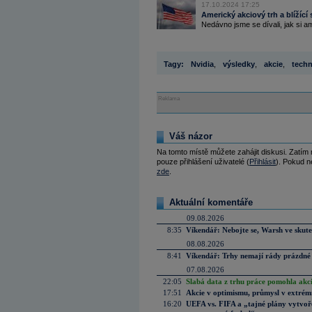
17.10.2024 17:25
Americký akciový trh a blížící 
Nedávno jsme se dívali, jak si am
Tagy:
Nvidia
,
výsledky
,
akcie
,
techn
Reklama
Váš názor
Na tomto místě můžete zahájit diskusi. Zatím
pouze přihlášení uživatelé (
Přihlásit
). Pokud ne
zde
.
Aktuální komentáře
09.08.2026
8:35
Víkendář: Nebojte se, Warsh ve skute
08.08.2026
8:41
Víkendář: Trhy nemají rády prázdné 
07.08.2026
22:05
Slabá data z trhu práce pomohla akc
17:51
Akcie v optimismu, průmysl v extrémn
16:20
UEFA vs. FIFA a „tajné plány vytvoř