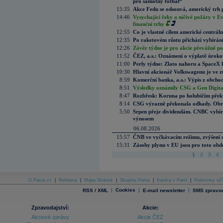
pro samotný fotbal“
15:35
Akce Fedu se odsouvá, americký trh 
14:46
Vysychající řeky a ničivé požáry v E
finanční trhy
12:55
Co je vlastně cílem americké centrál
12:35
Po raketovém růstu přichází vybírán
12:26
Závěr týdne je pro akcie převážně po
11:52
ČEZ, a.s.: Oznámení o výplatě úrok
11:00
Perly týdne: Zlato nahoru a SpaceX 
10:30
Hlavní akcionář Volkswagenu je ve z
8:59
Komerční banka, a.s.: Výpis z obchod
8:51
Výsledky oznámily CSG a Gen Digital
8:47
Rozbřesk: Koruna po holubičím přek
8:14
CSG výrazně překonala odhady. Obran
5:50
Srpen přeje dividendám. CNBC vybírá
výnosem
06.08.2026
15:57
ČNB ve vyčkávacím režimu, zvýšení s
15:31
Zásoby plynu v EU jsou pro toto obdo
1
2
3
4
O Patria.cz
|
Reklama
|
Mapa Stránek
|
Skupina Patria
|
Kariéra v Patrii
|
Podmínky uží
|
Cookies
|
|
RSS / XML
E-mail newsletter
SMS zpravod
Zpravodajství:
Akcie:
Akciové zprávy
Akcie ČEZ