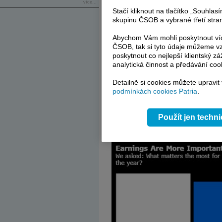
Korporátní výsledky na prvním místě
více...
Stačí kliknout na tlačítko „Souhla
skupinu ČSOB a vybrané třetí stran
Optimismus kolem amerických akcií ze str
závod mezi viceprezidentkou Kamalou 
Abychom Vám mohli poskytnout víc
konci, přičemž průzkumy ukazují, že kand
ČSOB, tak si tyto údaje můžeme vz
poskytnout co nejlepší klientský zá
V poslední době se mluvilo o domnělém
analytická činnost a předávání coo
těžit z vítězství republikánského kand
Technology Group. Nicméně největší část 
Detailně si cookies můžete upravit
nejvíce záleží na síle zisků, ve srovn
podmínkách cookies Patria
.
velikost uvolňování Fedu.
„Vím, že volby přinášejí spoustu emocí v 
Použít jen techn
ne, ale nenechte, aby to ovlivnilo vaše po
poradenské firmy Halbert Hargrove.