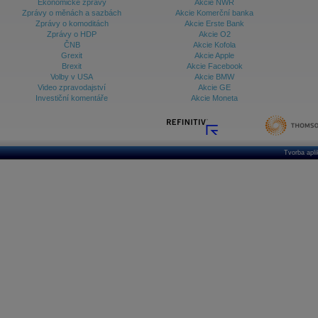
Ekonomické zprávy
Akcie NWR
Zprávy o měnách a sazbách
Akcie Komerční banka
Zprávy o komoditách
Akcie Erste Bank
Zprávy o HDP
Akcie O2
ČNB
Akcie Kofola
Grexit
Akcie Apple
Brexit
Akcie Facebook
Volby v USA
Akcie BMW
Video zpravodajství
Akcie GE
Investiční komentáře
Akcie Moneta
Tvorba apl