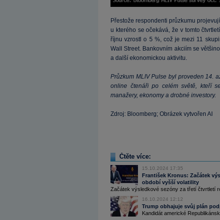
Přestože respondenti průzkumu projevují s
u kterého se očekává, že v tomto čtvrtle
říjnu vzrostl o 5 %, což je mezi 11 sku
Wall Street. Bankovním akciím se většino
a další ekonomickou aktivitu.
Průzkum MLIV Pulse byl proveden 14. až
online čtenáři po celém světě, kteří s
manažery, ekonomy a drobné investory.
Zdroj: Bloomberg; Obrázek vytvořen AI
Čtěte více:
15.10.2024 17:35
František Kronus: Začátek výsle
období vyšší volatility
Začátek výsledkové sezóny za třetí čtvrtletí 
16.10.2024 12:12
Trump obhajuje svůj plán podp
Kandidát americké Republikánské