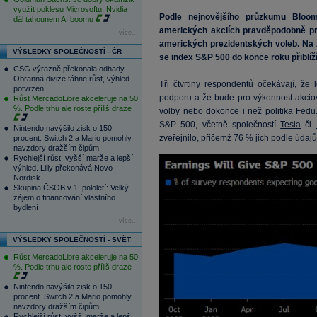
využít poklesu Microsoftu. Nvidia
Podle nejnovějšího průzkumu Bloom
dál tahounem AI boomu
amerických akciích pravděpodobně pr
více...
amerických prezidentských voleb. Na
VÝSLEDKY SPOLEČNOSTÍ - ČR
se index S&P 500 do konce roku přiblíží
CSG výrazně překonala odhady.
Obranná divize táhne růst, výhled
Tři čtvrtiny respondentů očekávají, že
potvrzen
podporu a že bude pro výkonnost akciové
Růst MercadoLibre akceleruje na 50
%. Podle trhu ale roste příliš draze
volby nebo dokonce i než politika Fedu
S&P 500, včetně společností
Tesla
či
Nintendo navýšilo zisk o 150
zveřejnilo, přičemž 76 % jich podle údaj
procent. Switch 2 a Mario pomohly
navzdory dražším čipům
Rychlejší růst, vyšší marže a lepší
výhled. Lilly překonává Novo
Nordisk
Skupina ČSOB v 1. pololetí: Velký
zájem o financování vlastního
bydlení
více...
VÝSLEDKY SPOLEČNOSTÍ - SVĚT
Růst MercadoLibre akceleruje na 50
%. Podle trhu ale roste příliš draze
Nintendo navýšilo zisk o 150
procent. Switch 2 a Mario pomohly
navzdory dražším čipům
Rychlejší růst, vyšší marže a lepší