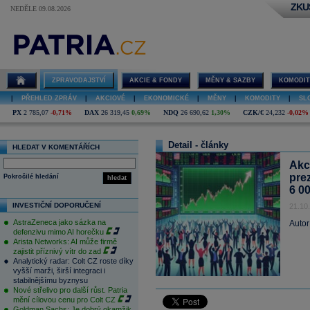
ZKU
NEDĚLE 09.08.2026
ZPRAVODAJSTVÍ
AKCIE & FONDY
MĚNY & SAZBY
KOMODIT
|
PŘEHLED ZPRÁV
|
AKCIOVÉ
|
EKONOMICKÉ
|
MĚNY
|
KOMODITY
|
SL
PX
2 785,07
-0,71%
DAX
26 319,45
0,69%
NDQ
26 690,62
1,30%
CZK/€
24,232
-0,02%
Detail - články
HLEDAT V KOMENTÁŘÍCH
Akc
pre
Pokročilé hledání
hledat
6 0
INVESTIČNÍ DOPORUČENÍ
21.10
AstraZeneca jako sázka na
Autor
defenzivu mimo AI horečku
Arista Networks: AI může firmě
zajistit příznivý vítr do zad
Analytický radar: Colt CZ roste díky
vyšší marži, širší integraci i
stabilnějšímu byznysu
Nové střelivo pro další růst. Patria
mění cílovou cenu pro Colt CZ
Goldman Sachs: Je dobrý okamžik