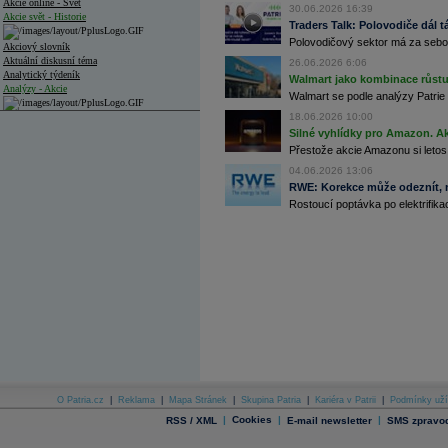
Akcie online - Svět
30.06.2026 16:39
Akcie svět - Historie
Traders Talk: Polovodiče dál tá
Polovodičový sektor má za sebou
Akciový slovník
Aktuální diskusní téma
26.06.2026 6:06
Analytický týdeník
Walmart jako kombinace růstu 
Analýzy - Akcie
Walmart se podle analýzy Patrie 
18.06.2026 10:00
Analýzy společností - ČR
Silné vyhlídky pro Amazon. Ak
Analýzy společností - Střední Evropa
Přestože akcie Amazonu si letos
04.06.2026 13:06
Analýzy společností - Svět
RWE: Korekce může odeznít, n
Rostoucí poptávka po elektrifikac
Ankety a diskuze
Archiv - Analýzy online
Archiv - Deník událostí
Archiv - Flash analýzy (svět)
Archiv - Globální makroekonomické přehledy
Archiv - Horké Zprávy
Archiv - Kalendář událostí
Archiv - Měnová politika
Archiv - Měsíční makroekonomické přehledy
O Patria.cz
|
Reklama
|
Mapa Stránek
|
Skupina Patria
|
Kariéra v Patrii
|
Podmínky uží
Archiv - Souhrnné zprávy o vývoji ČR
|
Cookies
|
|
RSS / XML
E-mail newsletter
SMS zpravod
Archiv - Treasury alerty