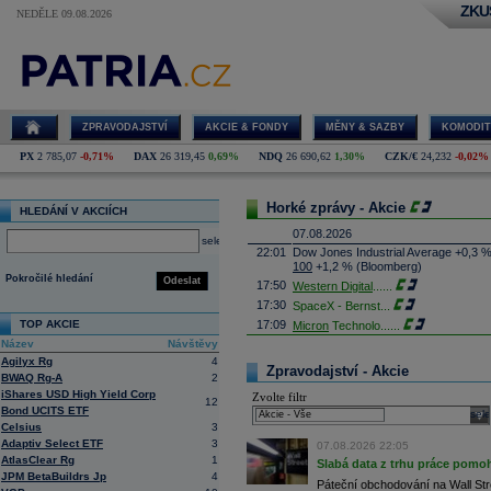
ZKU
NEDĚLE 09.08.2026
ZPRAVODAJSTVÍ
AKCIE & FONDY
MĚNY & SAZBY
KOMODIT
PX
2 785,07
-0,71%
DAX
26 319,45
0,69%
NDQ
26 690,62
1,30%
CZK/€
24,232
-0,02%
Horké zprávy - Akcie
HLEDÁNÍ V AKCIÍCH
07.08.2026
select
22:01
Dow Jones Industrial Average +0,3 
100
+1,2 % (Bloomberg)
Pokročilé hledání
Odeslat
17:50
Western Digital
......
17:30
SpaceX - Bernst
...
TOP AKCIE
17:09
Micron
Technolo
......
Název
Návštěvy
16:47
Exxon
Mobil - T
......
Agilyx Rg
4
16:26
Objem obchodů s akciemi na pražské
Zpravodajství - Akcie
BWAQ Rg-A
2
obchodů za poslední rok je 0,665 mld
iShares USD High Yield Corp
Zvolte filtr
16:23
Zvýšení výroby balistických střel A
12
Bond UCITS ETF
nějakou dobu potrvá. Agentuře Reuter
sele
Armin Papperger. Společná výroba 
Celsius
3
doplnit arzenál Spojeným státům, kte
Adaptiv Select ETF
3
07.08.2026 22:05
(ČTK)
AtlasClear Rg
1
Slabá data z trhu práce pomoh
16:07
Conocophillips
......
JPM BetaBuildrs Jp
4
Páteční obchodování na Wall Stre