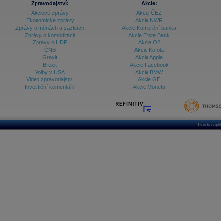
Zpravodajství:
Akcie:
Akciové zprávy
Akcie ČEZ
Archiv - Vývoj české koruny
Ekonomické zprávy
Akcie NWR
Zprávy o měnách a sazbách
Akcie Komerční banka
Archiv analýz - Makroukazatele
Zprávy o komoditách
Akcie Erste Bank
Zprávy o HDP
Akcie O2
Cenové indexy
Cenový kalkulátor
ČNB
Akcie Kofola
Ceny průmyslových výrobců - Data a prognózy
Grexit
Akcie Apple
(ČR)
Brexit
Akcie Facebook
Ceny průmyslových výrobců - Graf (ČR)
Volby v USA
Akcie BMW
Ceny průmyslových výrobců - Kalendář (ČR)
Video zpravodajství
Akcie GE
Ceny průmyslových výrobců - Zpravodajství
Investiční komentáře
Akcie Moneta
CORPORATE WEB SOLUTION
DATA EXPORT
Databanka - Akcie
Databanka - Ceny
Tvorba apl
Databanka - Ekonomický růst
Databanka - Indexy
Databanka - Měnové kurzy
Databanka - Trh práce
Databanka - Úrokové sazby
Databanka - Veřejné rozpočty