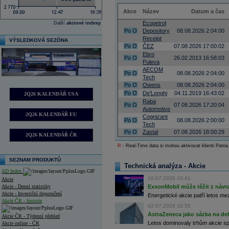
Akce
Název
Datum a čas
Ecopetrol
Další
akciové indexy
Po
O
Depository
08.08.2026 2:04:00
Receipt
VÝSLEDKOVÁ SEZÓNA
Po
O
ČEZ
07.08.2026 17:00:02
Ebro
Po
O
26.02.2013 16:58:03
Puleva
AECOM
Po
O
08.08.2026 2:04:00
Tech
Po
O
Owens
08.08.2026 2:04:00
Po
O
De'Longhi
04.11.2019 16:43:02
2Q26 KALENDÁŘ USA
Raba
Po
O
07.08.2026 17:20:04
Automotive
2Q26 KALENDÁŘ EU
Cognizant
Po
O
08.08.2026 2:00:00
Tech
Po
O
Zastal
07.08.2026 18:00:29
2Q26 KALENDÁŘ ČR
R
- Real-Time data si mohou aktivovat klienti Patria
SEZNAM PRODUKTŮ
Technická analýza - Akcie
AD Index
10.07.2026 10:41
Akcie
Akcie - Denní statistiky
ExxonMobil může těžit z návrat
Akcie - Investiční doporučení
Energetické akcie patří letos me
Akcie ČR - historie
02.07.2026 10:55
AstraZeneca jako sázka na de
Akcie ČR - Týdenní přehled
Letos dominovaly trhům akcie spoj
Akcie online - ČR