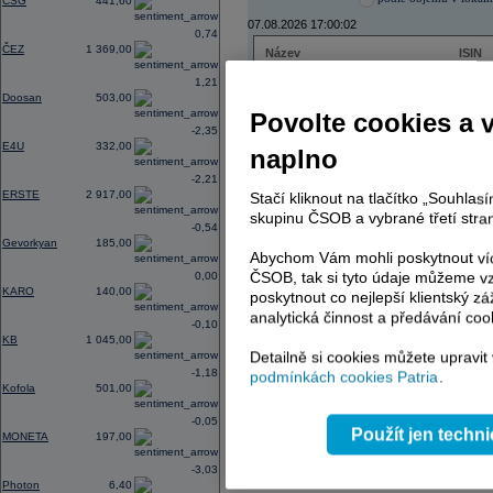
CSG
441,60
07.08.2026 17:00:02
0,74
ČEZ
1 369,00
Název
ISIN
ČEZ
CZ000
1,21
PHILIP MORRIS ČR
CS00
Doosan
503,00
ERSTE BANK
AT000
Povolte cookies a 
TMR
SK112
-2,35
E4U
332,00
naplno
-2,21
ERSTE
2 917,00
Stačí kliknout na tlačítko „Souhla
AD index - vývoj
skupinu ČSOB a vybrané třetí stran
-0,54
Region
Odeslat
Gevorkyan
185,00
select
Abychom Vám mohli poskytnout víc
ČSOB, tak si tyto údaje můžeme vz
0,00
KARO
140,00
poskytnout co nejlepší klientský zá
analytická činnost a předávání coo
-0,10
KB
1 045,00
Detailně si cookies můžete upravit
-1,18
podmínkách cookies Patria
.
Kofola
501,00
-0,05
Použít jen techn
MONETA
197,00
-3,03
Photon
6,40