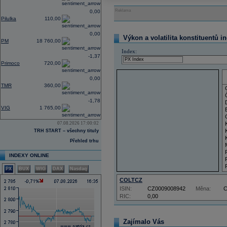
Reklama
0,00
Pilulka
110,00
0,00
Výkon a volatilita konstituentů i
PM
18 760,00
Index:
-1,37
Primoco
720,00
0,00
TMR
360,00
-1,78
VIG
1 765,00
07.08.2026 17:00:02
TRH START – všechny tituly
Přehled trhu
INDEXY ONLINE
PX
BUX
WIG
DAX
Nasdaq
COLTCZ
ISIN:
CZ0009008942
Měna:
RIC:
0,00
Zajímalo Vás