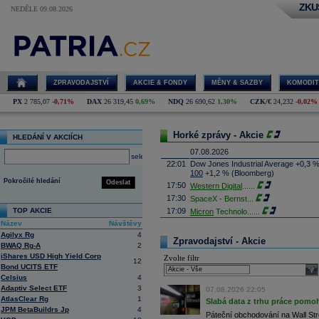
ZKU
NEDĚLE 09.08.2026
ZPRAVODAJSTVÍ
AKCIE & FONDY
MĚNY & SAZBY
KOMODIT
PX
2 785,07
-0,71%
DAX
26 319,45
0,69%
NDQ
26 690,62
1,30%
CZK/€
24,232
-0,02%
Horké zprávy - Akcie
HLEDÁNÍ V AKCIÍCH
07.08.2026
select
22:01
Dow Jones Industrial Average +0,3 
100
+1,2 % (Bloomberg)
Pokročilé hledání
Odeslat
17:50
Western Digital
......
17:30
SpaceX - Bernst
...
TOP AKCIE
17:09
Micron
Technolo
......
Název
Návštěvy
16:47
Exxon
Mobil - T
......
Agilyx Rg
4
16:26
Objem obchodů s akciemi na pražské
Zpravodajství - Akcie
BWAQ Rg-A
2
obchodů za poslední rok je 0,665 mld
iShares USD High Yield Corp
Zvolte filtr
16:23
Zvýšení výroby balistických střel A
12
Bond UCITS ETF
nějakou dobu potrvá. Agentuře Reuter
sele
Armin Papperger. Společná výroba 
Celsius
4
doplnit arzenál Spojeným státům, kte
Adaptiv Select ETF
3
07.08.2026 22:05
(ČTK)
AtlasClear Rg
1
Slabá data z trhu práce pomoh
16:07
Conocophillips
......
JPM BetaBuildrs Jp
4
Páteční obchodování na Wall Stre