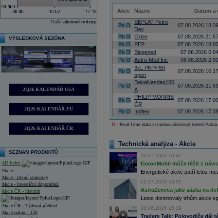
Akce
Název
Datum a 
SEPLAT Petro
Další
akciové indexy
Po
O
07.08.2026 18:3
Dev
Po
O
Orion
07.08.2026 21:5
VÝSLEDKOVÁ SEZÓNA
Po
O
PEP
07.08.2026 18:0
Po
O
Biogened
07.08.2026 5:0
Po
O
Astro-Med Inc
08.08.2026 2:0
3xL PKP/RBI
Po
O
07.08.2026 16:1
open
DekaNasdaq100
Po
O
07.08.2026 21:5
2Q26 KALENDÁŘ USA
A
PHILIP MORRIS
Po
O
07.08.2026 17:0
ČR
2Q26 KALENDÁŘ EU
Po
O
Inditex
07.08.2026 17:3
R
- Real-Time data si mohou aktivovat klienti Patria
2Q26 KALENDÁŘ ČR
Technická analýza - Akcie
SEZNAM PRODUKTŮ
10.07.2026 10:41
AD Index
ExxonMobil může těžit z návrat
Akcie
Energetické akcie patří letos me
Akcie - Denní statistiky
02.07.2026 10:55
Akcie - Investiční doporučení
AstraZeneca jako sázka na de
Akcie ČR - historie
Letos dominovaly trhům akcie spoj
Akcie ČR - Týdenní přehled
30.06.2026 16:39
Akcie online - ČR
Traders Talk: Polovodiče dál tá