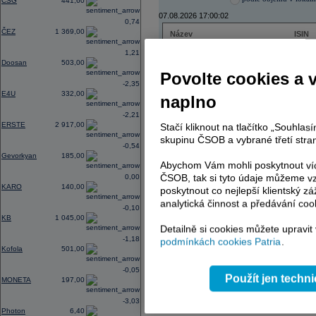
CSG
441,60
07.08.2026 17:00:02
0,74
ČEZ
1 369,00
Název
ISIN
ČEZ
CZ000
1,21
PHILIP MORRIS ČR
CS00
Doosan
503,00
ERSTE BANK
AT000
Povolte cookies a 
TMR
SK112
-2,35
E4U
332,00
naplno
-2,21
ERSTE
2 917,00
Stačí kliknout na tlačítko „Souhla
AD index - vývoj
skupinu ČSOB a vybrané třetí stran
-0,54
Region
Odeslat
Gevorkyan
185,00
select
Abychom Vám mohli poskytnout víc
ČSOB, tak si tyto údaje můžeme vz
0,00
KARO
140,00
poskytnout co nejlepší klientský zá
analytická činnost a předávání coo
-0,10
KB
1 045,00
Detailně si cookies můžete upravit
-1,18
podmínkách cookies Patria
.
Kofola
501,00
-0,05
Použít jen techn
MONETA
197,00
-3,03
Photon
6,40