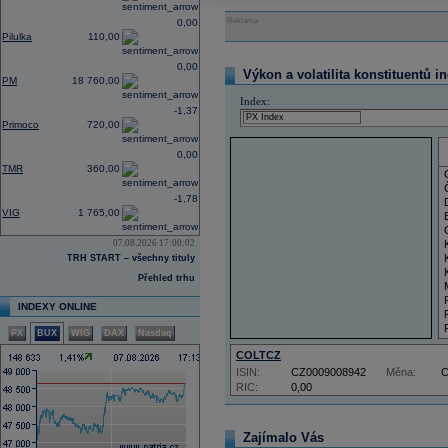
Reklama
0,00
Pilulka
110,00
0,00
Výkon a volatilita konstituentů i
PM
18 760,00
Index:
-1,37
Primoco
720,00
0,00
TMR
360,00
-1,78
VIG
1 765,00
07.08.2026 17:00:02
TRH START – všechny tituly
Přehled trhu
INDEXY ONLINE
PX
BUX
WIG
DAX
Nasdaq
COLTCZ
ISIN:
CZ0009008942
Měna:
RIC:
0,00
Zajímalo Vás