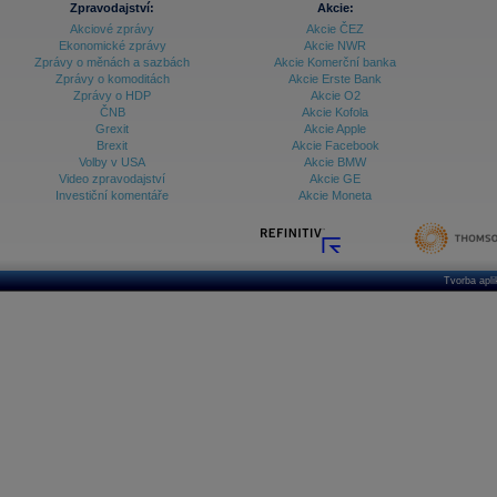
Zpravodajství:
Akcie:
Akciové zprávy
Akcie ČEZ
Archiv - Vývoj české koruny
Ekonomické zprávy
Akcie NWR
Zprávy o měnách a sazbách
Akcie Komerční banka
Archiv analýz - Makroukazatele
Zprávy o komoditách
Akcie Erste Bank
Zprávy o HDP
Akcie O2
Cenové indexy
Cenový kalkulátor
ČNB
Akcie Kofola
Ceny průmyslových výrobců - Data a prognózy
Grexit
Akcie Apple
(ČR)
Brexit
Akcie Facebook
Ceny průmyslových výrobců - Graf (ČR)
Volby v USA
Akcie BMW
Ceny průmyslových výrobců - Kalendář (ČR)
Video zpravodajství
Akcie GE
Ceny průmyslových výrobců - Zpravodajství
Investiční komentáře
Akcie Moneta
CORPORATE WEB SOLUTION
DATA EXPORT
Databanka - Akcie
Databanka - Ceny
Tvorba apl
Databanka - Ekonomický růst
Databanka - Indexy
Databanka - Měnové kurzy
Databanka - Trh práce
Databanka - Úrokové sazby
Databanka - Veřejné rozpočty