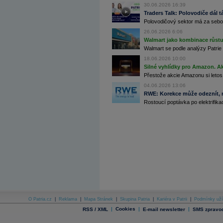
30.06.2026 16:39
Traders Talk: Polovodiče dál tá
Archiv - Globální makroekonomické přehledy
Polovodičový sektor má za sebou
Archiv - Horké Zprávy
26.06.2026 6:06
Archiv - Kalendář událostí
Walmart jako kombinace růstu 
Walmart se podle analýzy Patrie 
Archiv - Měnová politika
18.06.2026 10:00
Archiv - Měsíční makroekonomické přehledy
Silné vyhlídky pro Amazon. Ak
Archiv - Souhrnné zprávy o vývoji ČR
Přestože akcie Amazonu si letos
04.06.2026 13:06
Archiv - Treasury alerty
RWE: Korekce může odeznít, n
Rostoucí poptávka po elektrifikac
Archiv - Vývoj české koruny
Archiv analýz - Makroukazatele
Cenové indexy
Cenový kalkulátor
Ceny průmyslových výrobců - Data a prognózy
(ČR)
Ceny průmyslových výrobců - Graf (ČR)
Ceny průmyslových výrobců - Kalendář (ČR)
Ceny průmyslových výrobců - Zpravodajství
CORPORATE WEB SOLUTION
DATA EXPORT
Databanka - Akcie
O Patria.cz
|
Reklama
|
Mapa Stránek
|
Skupina Patria
|
Kariéra v Patrii
|
Podmínky uží
|
Cookies
|
|
RSS / XML
E-mail newsletter
SMS zpravod
Databanka - Ceny