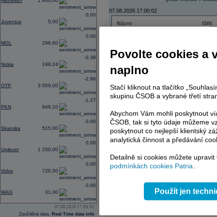
Heineken
1 800,00
07.08.2026 17:00:02
0,00
Juventus
5,00
Název
ISIN
ČEZ
CZ000
0,00
PHILIP MORRIS ČR
CS00
MOL
296,60
ERSTE BANK
AT000
Povolte cookies a 
TMR
SK112
-0,38
Nokia
199,24
naplno
-2,86
OTP
3 059,00
Stačí kliknout na tlačítko „Souhla
AD index - vývoj
skupinu ČSOB a vybrané třetí stran
-1,27
Region
Odeslat
PKN
849,10
select
Abychom Vám mohli poskytnout víc
ČSOB, tak si tyto údaje můžeme vz
0,00
Skanska
515,00
poskytnout co nejlepší klientský zá
analytická činnost a předávání coo
0,00
Unilever
1 250,00
Detailně si cookies můžete upravit
0,00
podmínkách cookies Patria
.
Volvo
720,50
0,00
Použít jen techn
WAG
31,00
07.08.2026 17:00:02
Zpožděná data,
Real-Time data info