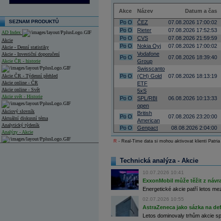
Akce
Název
Datum a čas
SEZNAM PRODUKTŮ
Po
O
ČEZ
07.08.2026 17:00:02
Po
O
Rieter
07.08.2026 17:52:53
AD Index
Po
O
CVS
07.08.2026 21:59:59
Akcie
Po
O
Nokia Oyj
07.08.2026 17:00:02
Akcie - Denní statistiky
Vodafone
Akcie - Investiční doporučení
Po
O
07.08.2026 18:39:40
Akcie ČR - historie
Group
Swisscanto
Akcie ČR - Týdenní přehled
Po
O
(CH) Gold
07.08.2026 18:13:19
Akcie online - ČR
ETF
Akcie online - Svět
5xS
Akcie svět - Historie
Po
O
SPL/RBI
06.08.2026 10:13:33
open
Akciový slovník
British
Po
O
07.08.2026 23:20:00
Aktuální diskusní téma
American
Analytický týdeník
Po
O
Genpact
08.08.2026 2:04:00
Analýzy - Akcie
R
- Real-Time data si mohou aktivovat klienti Patria
Analýzy společností - ČR
Technická analýza - Akcie
Analýzy společností - Střední Evropa
10.07.2026 10:41
Analýzy společností - Svět
ExxonMobil může těžit z návrat
Energetické akcie patří letos me
Ankety a diskuze
Archiv - Analýzy online
02.07.2026 10:55
Archiv - Deník událostí
AstraZeneca jako sázka na de
Letos dominovaly trhům akcie spoj
Archiv - Flash analýzy (svět)