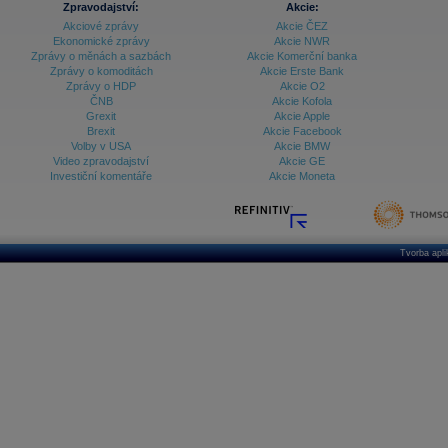
Databanka - Ekonomický růst
Zpravodajství:
Akcie:
Akciové zprávy
Akcie ČEZ
Databanka - Indexy
Ekonomické zprávy
Akcie NWR
Zprávy o měnách a sazbách
Akcie Komerční banka
Databanka - Měnové kurzy
Zprávy o komoditách
Akcie Erste Bank
Zprávy o HDP
Akcie O2
Databanka - Trh práce
ČNB
Akcie Kofola
Grexit
Akcie Apple
Databanka - Úrokové sazby
Brexit
Akcie Facebook
Volby v USA
Akcie BMW
Databanka - Veřejné rozpočty
Video zpravodajství
Akcie GE
Investiční komentáře
Akcie Moneta
Databanka - Zahraniční obchod a platební
bilance
Databanka akcie - ČR
Databanka akcie - Svět
Tvorba apl
Denní finanční zpravodaj
Denní kalendář událostí
Denní přehled - Akcie CEE
Denní přehled - Akcie ČR
Denní přehled - Akcie Svět
Dlouhé sazby - CZK dluhopisy vs. Swapy
Dlouhé sazby - Dlouhodobá výnosová křivka