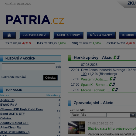
ZKU
NEDĚLE 09.08.2026
ZPRAVODAJSTVÍ
AKCIE & FONDY
MĚNY & SAZBY
KOMODIT
PX
2 785,07
-0,71%
DAX
26 319,45
0,69%
NDQ
26 690,62
1,30%
CZK/€
24,232
-0,02%
Horké zprávy - Akcie
HLEDÁNÍ V AKCIÍCH
07.08.2026
select
22:01
Dow Jones Industrial Average +0,3 
100
+1,2 % (Bloomberg)
Pokročilé hledání
Odeslat
17:50
Western Digital
......
17:30
SpaceX - Bernst
...
TOP AKCIE
17:09
Micron
Technolo
......
Název
Návštěvy
16:47
Exxon
Mobil - T
......
Agilyx Rg
4
16:26
Objem obchodů s akciemi na pražské
Zpravodajství - Akcie
BWAQ Rg-A
2
obchodů za poslední rok je 0,665 mld
iShares USD High Yield Corp
Zvolte filtr
16:23
Zvýšení výroby balistických střel A
12
Bond UCITS ETF
nějakou dobu potrvá. Agentuře Reuter
sele
Armin Papperger. Společná výroba 
Celsius
3
doplnit arzenál Spojeným státům, kte
Adaptiv Select ETF
3
07.08.2026 22:05
(ČTK)
AtlasClear Rg
1
Slabá data z trhu práce pomoh
16:07
Conocophillips
......
JPM BetaBuildrs Jp
4
Páteční obchodování na Wall Stre