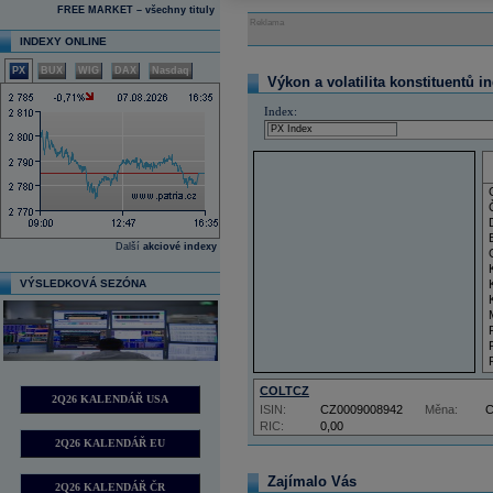
FREE MARKET – všechny tituly
Reklama
INDEXY ONLINE
PX
BUX
WIG
DAX
Nasdaq
Výkon a volatilita konstituentů i
Index:
Další
akciové indexy
VÝSLEDKOVÁ SEZÓNA
COLTCZ
2Q26 KALENDÁŘ USA
ISIN:
CZ0009008942
Měna:
RIC:
0,00
2Q26 KALENDÁŘ EU
Zajímalo Vás
2Q26 KALENDÁŘ ČR