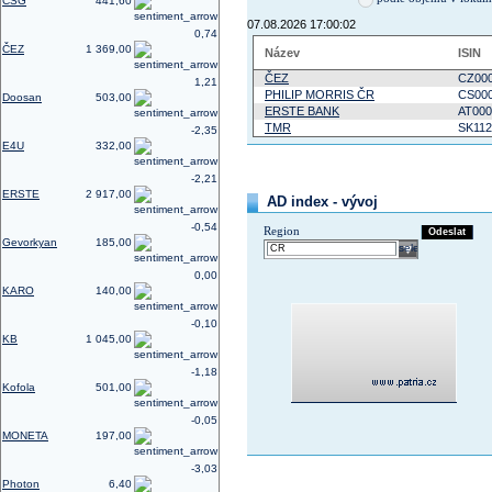
CSG
441,60
07.08.2026 17:00:02
0,74
ČEZ
1 369,00
Název
ISIN
ČEZ
CZ000
1,21
PHILIP MORRIS ČR
CS00
Doosan
503,00
ERSTE BANK
AT000
TMR
SK112
-2,35
E4U
332,00
-2,21
ERSTE
2 917,00
AD index - vývoj
-0,54
Region
Odeslat
Gevorkyan
185,00
select
0,00
KARO
140,00
-0,10
KB
1 045,00
-1,18
Kofola
501,00
-0,05
MONETA
197,00
-3,03
Photon
6,40