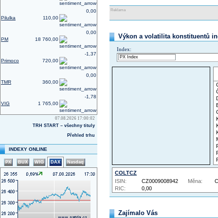
Reklama
0,00
Pilulka
110,00
0,00
Výkon a volatilita konstituentů i
PM
18 760,00
Index:
-1,37
Primoco
720,00
0,00
TMR
360,00
-1,78
VIG
1 765,00
07.08.2026 17:00:02
TRH START – všechny tituly
Přehled trhu
INDEXY ONLINE
PX
BUX
WIG
DAX
Nasdaq
COLTCZ
ISIN:
CZ0009008942
Měna:
RIC:
0,00
Zajímalo Vás