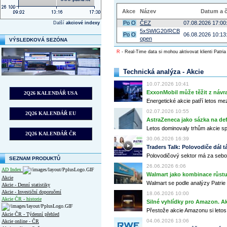
Akce
Název
Datum a 
Po
O
ČEZ
07.08.2026 17:00
Další
akciové indexy
5xSWIG20/RCB
Po
O
06.08.2026 10:13
open
VÝSLEDKOVÁ SEZÓNA
R
- Real-Time data si mohou aktivovat klienti Patria
Technická analýza - Akcie
10.07.2026 10:41
ExxonMobil může těžit z návrat
2Q26 KALENDÁŘ USA
Energetické akcie patří letos me
02.07.2026 10:55
2Q26 KALENDÁŘ EU
AstraZeneca jako sázka na de
Letos dominovaly trhům akcie spoj
2Q26 KALENDÁŘ ČR
30.06.2026 16:39
Traders Talk: Polovodiče dál tá
Polovodičový sektor má za sebou
SEZNAM PRODUKTŮ
26.06.2026 6:06
AD Index
Walmart jako kombinace růstu 
Akcie
Walmart se podle analýzy Patrie 
Akcie - Denní statistiky
Akcie - Investiční doporučení
18.06.2026 10:00
Akcie ČR - historie
Silné vyhlídky pro Amazon. Ak
Přestože akcie Amazonu si letos
Akcie ČR - Týdenní přehled
04.06.2026 13:06
Akcie online - ČR