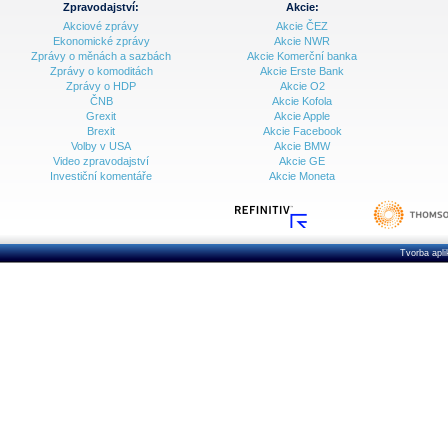
Zpravodajství:
Akcie:
Akciové zprávy
Akcie ČEZ
Archiv - Vývoj české koruny
Ekonomické zprávy
Akcie NWR
Zprávy o měnách a sazbách
Akcie Komerční banka
Archiv analýz - Makroukazatele
Zprávy o komoditách
Akcie Erste Bank
Zprávy o HDP
Akcie O2
Cenové indexy
Cenový kalkulátor
ČNB
Akcie Kofola
Ceny průmyslových výrobců - Data a prognózy
Grexit
Akcie Apple
(ČR)
Brexit
Akcie Facebook
Ceny průmyslových výrobců - Graf (ČR)
Volby v USA
Akcie BMW
Ceny průmyslových výrobců - Kalendář (ČR)
Video zpravodajství
Akcie GE
Ceny průmyslových výrobců - Zpravodajství
Investiční komentáře
Akcie Moneta
CORPORATE WEB SOLUTION
DATA EXPORT
Databanka - Akcie
Databanka - Ceny
Tvorba apl
Databanka - Ekonomický růst
Databanka - Indexy
Databanka - Měnové kurzy
Databanka - Trh práce
Databanka - Úrokové sazby
Databanka - Veřejné rozpočty