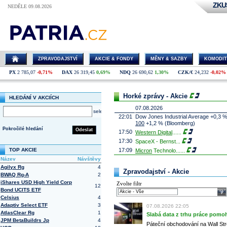
ZKU
NEDĚLE 09.08.2026
ZPRAVODAJSTVÍ
AKCIE & FONDY
MĚNY & SAZBY
KOMODIT
PX
2 785,07
-0,71%
DAX
26 319,45
0,69%
NDQ
26 690,62
1,30%
CZK/€
24,232
-0,02%
Horké zprávy - Akcie
HLEDÁNÍ V AKCIÍCH
07.08.2026
select
22:01
Dow Jones Industrial Average +0,3 
100
+1,2 % (Bloomberg)
Pokročilé hledání
Odeslat
17:50
Western Digital
......
17:30
SpaceX - Bernst
...
TOP AKCIE
17:09
Micron
Technolo
......
Název
Návštěvy
16:47
Exxon
Mobil - T
......
Agilyx Rg
4
16:26
Objem obchodů s akciemi na pražské
Zpravodajství - Akcie
BWAQ Rg-A
2
obchodů za poslední rok je 0,665 mld
iShares USD High Yield Corp
Zvolte filtr
16:23
Zvýšení výroby balistických střel A
12
Bond UCITS ETF
nějakou dobu potrvá. Agentuře Reuter
sele
Armin Papperger. Společná výroba 
Celsius
4
doplnit arzenál Spojeným státům, kte
Adaptiv Select ETF
3
07.08.2026 22:05
(ČTK)
AtlasClear Rg
1
Slabá data z trhu práce pomoh
16:07
Conocophillips
......
JPM BetaBuildrs Jp
4
Páteční obchodování na Wall Stre