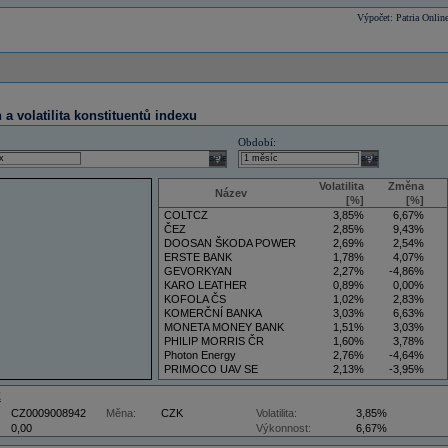
Výpočet: Patria Onlin
a volatilita konstituentů indexu
Období:
select
select
Volatilita
Změna
Název
[%]
[%]
COLTCZ
3,85%
6,67%
ČEZ
2,85%
9,43%
DOOSAN ŠKODA POWER
2,69%
2,54%
ERSTE BANK
1,78%
4,07%
GEVORKYAN
2,27%
-4,86%
KARO LEATHER
0,89%
0,00%
KOFOLA ČS
1,02%
2,83%
KOMERČNÍ BANKA
3,03%
6,63%
MONETA MONEY BANK
1,51%
3,03%
PHILIP MORRIS ČR
1,60%
3,78%
Photon Energy
2,76%
-4,64%
PRIMOCO UAV SE
2,13%
-3,95%
VIG
3,50%
5,88%
Z
CZ0009008942
Měna:
CZK
Volatilita:
3,85%
0,00
Výkonnost:
6,67%