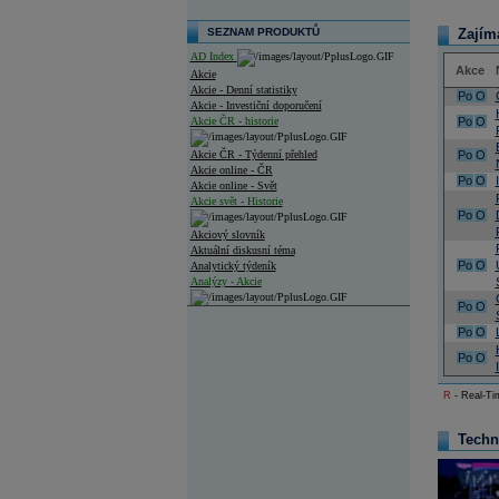
SEZNAM PRODUKTŮ
Zajím
AD Index
Akce
Akcie
Akcie - Denní statistiky
Po
O
Akcie - Investiční doporučení
Akcie ČR - historie
Po
O
Akcie ČR - Týdenní přehled
Po
O
Akcie online - ČR
Po
O
Akcie online - Svět
Akcie svět - Historie
Po
O
Akciový slovník
Aktuální diskusní téma
Po
O
Analytický týdeník
Analýzy - Akcie
Po
O
Analýzy společností - ČR
Po
O
Analýzy společností - Střední Evropa
Po
O
Analýzy společností - Svět
R
- Real-Tim
Ankety a diskuze
Archiv - Analýzy online
Techn
Archiv - Deník událostí
Archiv - Flash analýzy (svět)