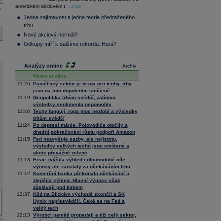
36 128,57
-0,05
americkém akciovém t
Composite
...více
e
Index
Jedna zajímavost a jedna teorie předraženého
XETRA
trhu
Tecdax
4 000,99
1,37
Nový akciový normál?
Performance
index
Odkupy míří k dalšímu rekordu. Hurá?
Analýzy online
Archiv
Název analýzy
11:26
Paměťový sektor je brzda pro techy, trhy
jsou na tom dopoledne smíšeně
11:19
Geopolitika trhům svědčí, zatímco
výsledky sentimentu nepomohly
11:46
Techy fungují, ropa moc nezlobí a výsledky
trhům svědčí
11:24
Po depresi mánie. Polovodiče otočily a
dnešní pokračování růstu podpoří Amazon
11:15
Fed nezvyšuje sazby, ale nejistotu,
výsledky velkých techů jsou smíšené a
akcie převážně zelené
11:13
Erste zvýšila výhled i dlouhodobé cíle,
výnosy ale zaostaly za očekáváním trhu
11:12
Komerční banka překonala očekávání a
zlepšila výhled. Hlavní výnosy však
zůstávají pod tlakem
12:37
Klid na Blízkém východě skončil a SK
Hynix nepřesvědčil. Čeká se na Fed a
velký tech
12:13
Výrobci pamětí propadají a tíží celý sektor,