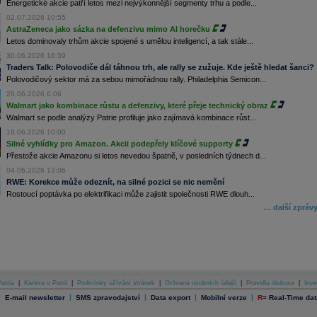
Energetické akcie patří letos mezi nejvýkonnější segmenty trhu a podle...
02.07.2026 10:55
AstraZeneca jako sázka na defenzivu mimo AI horečku
Letos dominovaly trhům akcie spojené s umělou inteligencí, a tak stále...
30.06.2026 16:39
Traders Talk: Polovodiče dál táhnou trh, ale rally se zužuje. Kde ještě hledat šanci?
Polovodičový sektor má za sebou mimořádnou rally. Philadelphia Semicon...
26.06.2026 6:06
Walmart jako kombinace růstu a defenzivy, které přeje technický obraz
Walmart se podle analýzy Patrie profiluje jako zajímavá kombinace růst...
18.06.2026 10:00
Silné vyhlídky pro Amazon. Akcii podepřely klíčové supporty
Přestože akcie Amazonu si letos nevedou špatně, v posledních týdnech d...
04.06.2026 13:06
RWE: Korekce může odeznít, na silné pozici se nic nemění
Rostoucí poptávka po elektrifikaci může zajistit společnosti RWE dlouh...
… další zpráv
atria
|
Kariéra v Patrii
|
Podmínky užívání stránek
|
Ochrana osobních údajů
|
Pravidla diskuse
|
Inve
|
|
|
|
|
E-mail newsletter
SMS zpravodajství
Data export
Mobilní verze
R
=
Real-Time dat