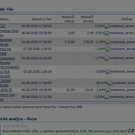
alo Vás
Nejlepší
Nejlepší
Název
Datum a čas
Změna
nákup
prodej
ČEZ
06.08.2026 17:00:03
-
-
0,00%
Harbour Ener
06.08.2026 18:39:00
2,43
2,44
4,91%
Rg
Bavarian
06.08.2026 17:09:59
174,80
175,00
-2,40%
Nordic
Intuit Inc
07.08.2026 1:26:02
-
-
-1,84%
RWE
1,37%
Depository
06.08.2026 23:20:00
-
-
Receipt
PROSHARES
-0,83%
ULTRA
07.08.2026 1:30:28
-
-
SILVER
CREAM
06.08.2026 17:00:00
-
-
-65,47%
SICAV
LSHS 75
06.08.2026 18:39:00
31,39
31,41
-1,84%
Hurco Cos
06.08.2026 23:20:00
-
-
0,05%
Inc
e data si mohou aktivovat klienti Patria Plus / Investor Plus
ZDE
.
ická analýza - Akcie
10.07.2026 10:41
ExxonMobil může těžit z návratu geopolitických rizik. Má prostor pro růst akcií