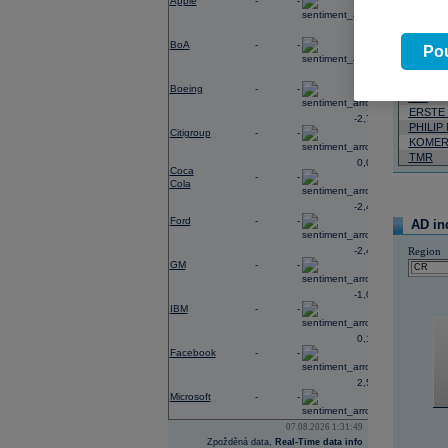
Apple
-
-
Neja
-0,40
BoA
-
-
06.08.2026
Pou
Název
-3,33
Boeing
-
-
VIG
ERSTE
-2,78
PHILIP
Citigroup
-
-
KOMER
TMR
0,02
Coca
-
-
Cola
-2,41
Ford
-
-
AD in
-2,49
Region
GM
-
-
-1,06
IBM
-
-
0,19
Facebook
-
-
2,54
Microsoft
-
-
07.08.2026 1:31:49
Zpožděná data,
Real-Time data info