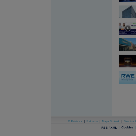
Archiv - Globální makroekonomické přehledy
Archiv - Horké Zprávy
Archiv - Kalendář událostí
Archiv - Měnová politika
Archiv - Měsíční makroekonomické přehledy
Archiv - Souhrnné zprávy o vývoji ČR
Archiv - Treasury alerty
Archiv - Vývoj české koruny
Archiv analýz - Makroukazatele
Cenové indexy
Cenový kalkulátor
Ceny průmyslových výrobců - Data a prognózy
(ČR)
Ceny průmyslových výrobců - Graf (ČR)
Ceny průmyslových výrobců - Kalendář (ČR)
Ceny průmyslových výrobců - Zpravodajství
CORPORATE WEB SOLUTION
DATA EXPORT
Databanka - Akcie
O Patria.cz
|
Reklama
|
Mapa Stránek
|
Skupina P
Databanka - Ceny
|
Cookies
RSS / XML
Databanka - Ekonomický růst