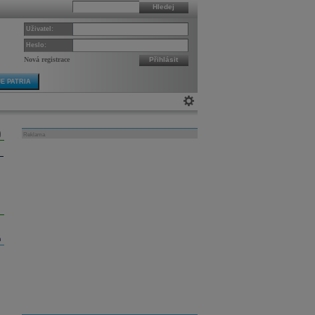
Hledej
Uživatel:
Heslo:
Nová registrace
Přihlásit
E PATRIA
Reklama
m