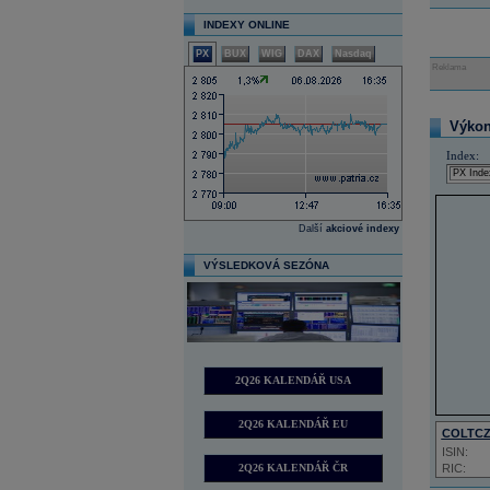
INDEXY ONLINE
PX
BUX
WIG
DAX
Nasdaq
Reklama
Výkon 
Index:
Další
akciové indexy
VÝSLEDKOVÁ SEZÓNA
2Q26 KALENDÁŘ USA
2Q26 KALENDÁŘ EU
COLTC
ISIN:
2Q26 KALENDÁŘ ČR
RIC: