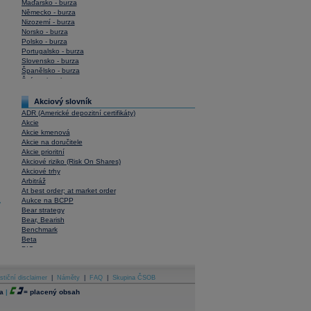
Maďarsko - burza
Německo - burza
Nizozemí - burza
Norsko - burza
Polsko - burza
Portugalsko - burza
Slovensko - burza
Španělsko - burza
Švýcarsko - burza
USA - burza
Akciový slovník
ADR (Americké depozitní certifikáty)
Akcie
Akcie kmenová
Akcie na doručitele
Akcie prioritní
Akciové riziko (Risk On Shares)
Akciové trhy
Arbitráž
At best order; at market order
Aukce na BCPP
y
Bear strategy
Bear, Bearish
Benchmark
Beta
BIC
Blokové obchody
Blue chips
stiční disclaimer
Bonita
|
Náměty
|
FAQ
|
Skupina ČSOB
Book To Bill Ratio
a
|
=
placený obsah
Book Value
Bookbuilding