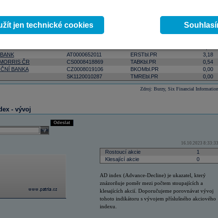
ktivnější
podle počtu zobchodovaných kusů
podle objemu v lokální měně
select
Odeslat
 0:00:00
žít jen technické cookies
Souhlas
Změna
ISIN
RIC
(%)
AT0000908504
VIGRbl.PR
5,09
 BANK
AT0000652011
ERSTbl.PR
3,18
 MORRIS ČR
CS0008418869
TABKbl.PR
0,54
ČNÍ BANKA
CZ0008019106
BKOMbl.PR
0,00
SK1120010287
TMREbl.PR
0,00
Zdroj: Burzy, Six Financial Informatio
dex - vývoj
Odeslat
select
16.10.2023 8:33:3
Rostoucí akcie
1
Klesající akcie
0
AD index (Advance-Decline) je ukazatel, který
znázorňuje poměr mezi počtem stoupajících a
klesajících akcií. Doporučujeme porovnávat vývoj
tohoto indikátoru s vývojem příslušného akciového
indexu.