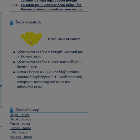
zatímco levnější ropa svědčí Evropě
09:41
FX Strategie: Eurodolar čeká rušné léto.
Koruna zůstává v dovolenkovém režimu
Škola investora
Výsledková sezóna v Evropě: Kalendář pro
2. čtvrtletí 2026
Výsledková sezóna Česko: Kalendář pro 2.
čtvrtletí 2026
Patria Finance a ČSOB rozšiřují nabídku
korunově zajištěných ETF. Nově americké,
evropské i technologické akcie bez
měnového rizika
Akciové burzy
Belgie - burza
Dánsko - burza
Finsko - burza
Francie - burza
Itálie - burza
Kanada - burza