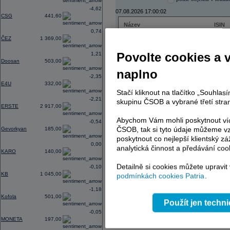
-4,62
07.08.2026 17:00:02
CSG
441,60
Název
ISIN
0,74
ČEZ
CZ000
ČEZ
1 369,00
PHILIP MORRIS ČR
CS00
ERSTE BANK
AT000
Povolte cookies a 
1,21
TMR
SK112
Doosan
503,00
naplno
-2,35
E4U
332,00
Stačí kliknout na tlačítko „Souhla
AD index - vývoj
-2,21
skupinu ČSOB a vybrané třetí stran
ERSTE
2 917,00
Region
Odeslat
select
Abychom Vám mohli poskytnout víc
-0,54
ČSOB, tak si tyto údaje můžeme vz
Gevorkyan
185,00
poskytnout co nejlepší klientský zá
0,00
analytická činnost a předávání coo
KARO
140,00
Detailně si cookies můžete upravit
-0,10
KB
1 045,00
podmínkách cookies Patria
.
-1,18
Kofola
501,00
Použít jen techn
-0,05
MONETA
197,00