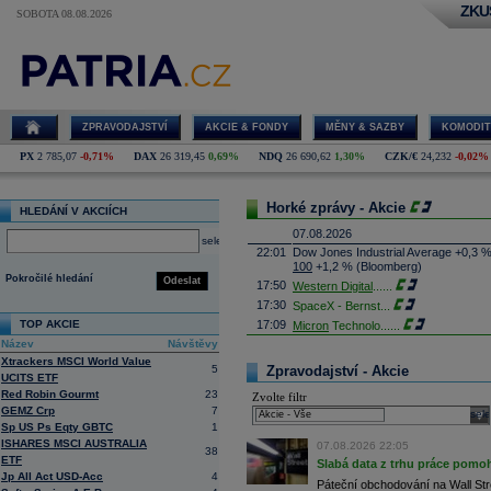
ZKU
SOBOTA 08.08.2026
ZPRAVODAJSTVÍ
AKCIE & FONDY
MĚNY & SAZBY
KOMODIT
PX
2 785,07
-0,71%
DAX
26 319,45
0,69%
NDQ
26 690,62
1,30%
CZK/€
24,232
-0,02%
Horké zprávy - Akcie
HLEDÁNÍ V AKCIÍCH
07.08.2026
select
22:01
Dow Jones Industrial Average +0,3 
100
+1,2 % (Bloomberg)
Pokročilé hledání
Odeslat
17:50
Western Digital
......
17:30
SpaceX - Bernst
...
TOP AKCIE
17:09
Micron
Technolo
......
Název
Návštěvy
16:47
Exxon
Mobil - T
......
Xtrackers MSCI World Value
16:26
Objem obchodů s akciemi na pražské
5
Zpravodajství - Akcie
UCITS ETF
obchodů za poslední rok je 0,665 mld
Red Robin Gourmt
23
Zvolte filtr
16:23
Zvýšení výroby balistických střel A
GEMZ Crp
7
nějakou dobu potrvá. Agentuře Reuter
sele
Armin Papperger. Společná výroba 
Sp US Ps Eqty GBTC
1
doplnit arzenál Spojeným státům, kte
ISHARES MSCI AUSTRALIA
07.08.2026 22:05
38
(ČTK)
ETF
Slabá data z trhu práce pomoh
16:07
Conocophillips
......
Jp All Act USD-Acc
4
Páteční obchodování na Wall Stre