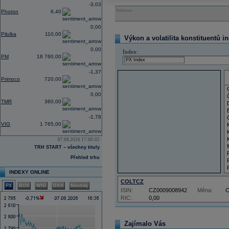
-3,03
Reklama
Photon
6,40
0,00
Pilulka
110,00
Výkon a volatilita konstituentů i
0,00
Index:
PM
18 760,00
-1,37
Primoco
720,00
0,00
TMR
360,00
-1,78
VIG
1 765,00
07.08.2026 17:00:02
TRH START – všechny tituly
Přehled trhu
INDEXY ONLINE
COLTCZ
PX
BUX
WIG
DAX
Nasdaq
ISIN:
CZ0009008942
Měna:
RIC:
0,00
Zajímalo Vás