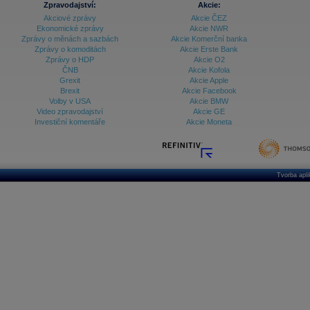
Zpravodajství:
Akcie:
Akciové zprávy
Akcie ČEZ
Archiv - Treasury alerty
Ekonomické zprávy
Akcie NWR
Zprávy o měnách a sazbách
Akcie Komerční banka
Archiv - Vývoj české koruny
Zprávy o komoditách
Akcie Erste Bank
Zprávy o HDP
Akcie O2
Archiv analýz - Makroukazatele
ČNB
Akcie Kofola
Grexit
Akcie Apple
Cenové indexy
Cenový kalkulátor
Brexit
Akcie Facebook
Ceny průmyslových výrobců - Data a prognózy
Volby v USA
Akcie BMW
(ČR)
Video zpravodajství
Akcie GE
Ceny průmyslových výrobců - Graf (ČR)
Investiční komentáře
Akcie Moneta
Ceny průmyslových výrobců - Kalendář (ČR)
Ceny průmyslových výrobců - Zpravodajství
CORPORATE WEB SOLUTION
DATA EXPORT
Databanka - Akcie
Tvorba apl
Databanka - Ceny
Databanka - Ekonomický růst
Databanka - Indexy
Databanka - Měnové kurzy
Databanka - Trh práce
Databanka - Úrokové sazby