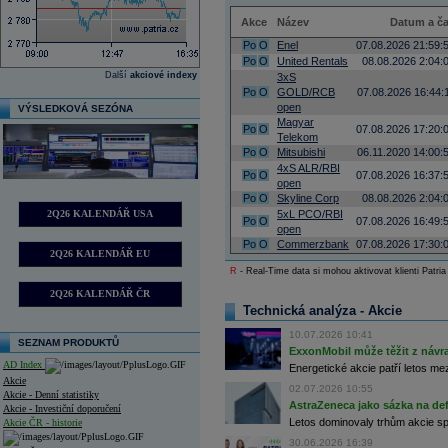
Akce
Název
Datum a č
Po
O
Enel
07.08.2026 21:59:
Po
O
United Rentals
08.08.2026 2:04:
Další
akciové indexy
3xS
Po
O
GOLD/RCB
07.08.2026 16:44:
open
VÝSLEDKOVÁ SEZÓNA
Magyar
Po
O
07.08.2026 17:20:
Telekom
Po
O
Mitsubishi
06.11.2020 14:00:
4xS ALR/RBI
Po
O
07.08.2026 16:37:
open
Po
O
Skyline Corp
08.08.2026 2:04:
2Q26 KALENDÁŘ USA
5xL PCO/RBI
Po
O
07.08.2026 16:49:
open
Po
O
Commerzbank
07.08.2026 17:30:
2Q26 KALENDÁŘ EU
R
- Real-Time data si mohou aktivovat klienti Patria
2Q26 KALENDÁŘ ČR
Technická analýza - Akcie
10.07.2026 10:41
SEZNAM PRODUKTŮ
ExxonMobil může těžit z návrat
AD Index
Energetické akcie patří letos me
Akcie
02.07.2026 10:55
Akcie - Denní statistiky
AstraZeneca jako sázka na de
Akcie - Investiční doporučení
Letos dominovaly trhům akcie spoj
Akcie ČR - historie
30.06.2026 16:39