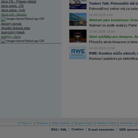
Akcie ČR - Týdenní přehled
Traders Talk: Polovodiče dál tá
Akcie online - ČR
Polovodičový sektor má za sebou
Akcie online - Svět
Akcie svět - Historie
26.06.2026 6:06
Walmart jako kombinace růstu 
Akciový slovník
Walmart se podle analýzy Patrie 
Aktuální diskusní téma
18.06.2026 10:00
Analytický týdeník
Analýzy - Akcie
Silné vyhlídky pro Amazon. Ak
Přestože akcie Amazonu si letos
Analýzy společností - ČR
04.06.2026 13:06
RWE: Korekce může odeznít, n
Analýzy společností - Střední Evropa
Rostoucí poptávka po elektrifikac
Analýzy společností - Svět
Ankety a diskuze
Archiv - Analýzy online
Archiv - Deník událostí
Archiv - Flash analýzy (svět)
Archiv - Globální makroekonomické přehledy
Archiv - Horké Zprávy
Archiv - Kalendář událostí
Archiv - Měnová politika
O Patria.cz
|
Reklama
|
Mapa Stránek
|
Skupina Patria
|
Kariéra v Patrii
|
Podmínky uží
|
Cookies
|
|
RSS / XML
E-mail newsletter
SMS zpravod
Archiv - Měsíční makroekonomické přehledy
Archiv - Souhrnné zprávy o vývoji ČR