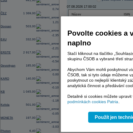
CSG
441,60
07.08.2026 17:00:02
0,74
ČEZ
1 369,00
Název
ISIN
ČEZ
CZ000
1,21
PHILIP MORRIS ČR
CS00
Doosan
503,00
ERSTE BANK
AT000
Povolte cookies a 
TMR
SK112
-2,35
E4U
332,00
naplno
-2,21
ERSTE
2 917,00
Stačí kliknout na tlačítko „Souhla
AD index - vývoj
skupinu ČSOB a vybrané třetí stran
-0,54
Region
Odeslat
Gevorkyan
185,00
select
Abychom Vám mohli poskytnout víc
ČSOB, tak si tyto údaje můžeme vz
0,00
KARO
140,00
poskytnout co nejlepší klientský zá
analytická činnost a předávání coo
-0,10
KB
1 045,00
Detailně si cookies můžete upravit
-1,18
podmínkách cookies Patria
.
Kofola
501,00
-0,05
Použít jen techn
MONETA
197,00
-3,03
Photon
6,40