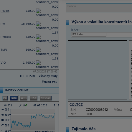
Reklama
0,00
Pilulka
110,00
0,00
Výkon a volatilita konstituentů i
PM
18 760,00
Index:
-1,37
Primoco
720,00
0,00
TMR
360,00
-1,78
VIG
1 765,00
07.08.2026 17:00:02
TRH START – všechny tituly
Přehled trhu
INDEXY ONLINE
PX
BUX
WIG
DAX
Nasdaq
COLTCZ
ISIN:
CZ0009008942
Měna:
RIC:
0,00
Zajímalo Vás