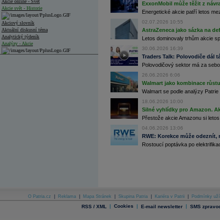
Akcie online - Svět
ExxonMobil může těžit z návrat
Akcie svět - Historie
Energetické akcie patří letos me
02.07.2026 10:55
Akciový slovník
Aktuální diskusní téma
AstraZeneca jako sázka na de
Analytický týdeník
Letos dominovaly trhům akcie spoj
Analýzy - Akcie
30.06.2026 16:39
Traders Talk: Polovodiče dál tá
Analýzy společností - ČR
Polovodičový sektor má za sebou
Analýzy společností - Střední Evropa
26.06.2026 6:06
Walmart jako kombinace růstu 
Analýzy společností - Svět
Walmart se podle analýzy Patrie 
18.06.2026 10:00
Ankety a diskuze
Archiv - Analýzy online
Silné vyhlídky pro Amazon. Ak
Archiv - Deník událostí
Přestože akcie Amazonu si letos
04.06.2026 13:06
Archiv - Flash analýzy (svět)
RWE: Korekce může odeznít, n
Rostoucí poptávka po elektrifikac
Archiv - Globální makroekonomické přehledy
Archiv - Horké Zprávy
Archiv - Kalendář událostí
Archiv - Měnová politika
Archiv - Měsíční makroekonomické přehledy
O Patria.cz
|
Reklama
|
Mapa Stránek
|
Skupina Patria
|
Kariéra v Patrii
|
Podmínky uží
Archiv - Souhrnné zprávy o vývoji ČR
|
Cookies
|
|
RSS / XML
E-mail newsletter
SMS zpravod
Archiv - Treasury alerty