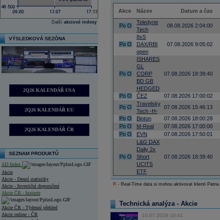
Akce
Název
Datum a čas
Teledyne
Další
akciové indexy
Po
O
08.08.2026 2:04:00
Tech
8xS
VÝSLEDKOVÁ SEZÓNA
Po
O
DAX/RBI
07.08.2026 9:05:02
open
ISHARES
GL
Po
O
CORP
07.08.2026 18:39:40
BD GB
HEDGED
2Q26 KALENDÁŘ USA
Po
O
ČEZ
07.08.2026 17:00:02
Travelsky
Po
O
07.08.2026 15:46:13
2Q26 KALENDÁŘ EU
Tech -H-
Po
O
Bioton
07.08.2026 18:00:28
Po
O
M-Real
07.08.2026 17:00:00
2Q26 KALENDÁŘ ČR
Po
O
EVN
07.08.2026 17:50:01
L&G DAX
Daily 2x
SEZNAM PRODUKTŮ
Po
O
Short
07.08.2026 18:39:40
UCITS
AD Index
ETF
Akcie
Akcie - Denní statistiky
R
- Real-Time data si mohou aktivovat klienti Patria
Akcie - Investiční doporučení
Akcie ČR - historie
Technická analýza - Akcie
Akcie ČR - Týdenní přehled
Akcie online - ČR
10.07.2026 10:41