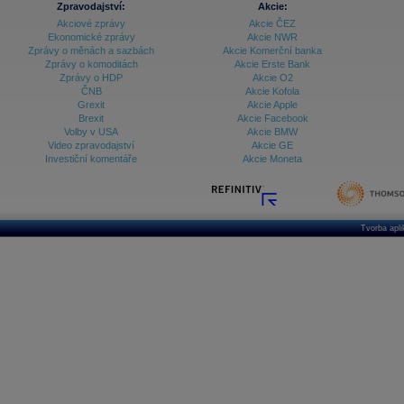
Zpravodajství:
Akcie:
Akciové zprávy
Akcie ČEZ
Archiv - Vývoj české koruny
Ekonomické zprávy
Akcie NWR
Zprávy o měnách a sazbách
Akcie Komerční banka
Archiv analýz - Makroukazatele
Zprávy o komoditách
Akcie Erste Bank
Zprávy o HDP
Akcie O2
Cenové indexy
Cenový kalkulátor
ČNB
Akcie Kofola
Ceny průmyslových výrobců - Data a prognózy
Grexit
Akcie Apple
(ČR)
Brexit
Akcie Facebook
Ceny průmyslových výrobců - Graf (ČR)
Volby v USA
Akcie BMW
Ceny průmyslových výrobců - Kalendář (ČR)
Video zpravodajství
Akcie GE
Ceny průmyslových výrobců - Zpravodajství
Investiční komentáře
Akcie Moneta
CORPORATE WEB SOLUTION
DATA EXPORT
Databanka - Akcie
Databanka - Ceny
Tvorba apl
Databanka - Ekonomický růst
Databanka - Indexy
Databanka - Měnové kurzy
Databanka - Trh práce
Databanka - Úrokové sazby
Databanka - Veřejné rozpočty