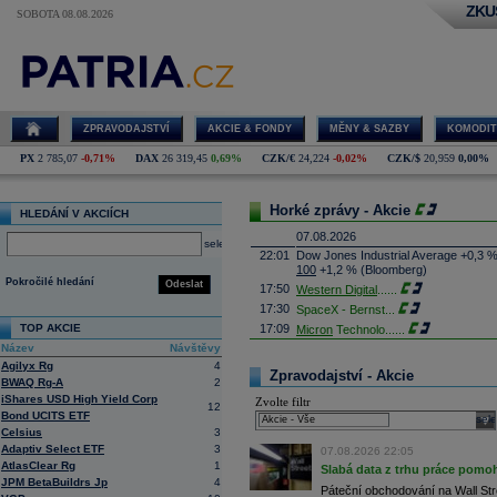
ZKU
SOBOTA 08.08.2026
ZPRAVODAJSTVÍ
AKCIE & FONDY
MĚNY & SAZBY
KOMODIT
PX
2 785,07
-0,71%
DAX
26 319,45
0,69%
CZK/€
24,224
-0,02%
CZK/$
20,959
0,00%
Horké zprávy - Akcie
HLEDÁNÍ V AKCIÍCH
07.08.2026
select
22:01
Dow Jones Industrial Average +0,3 
100
+1,2 % (Bloomberg)
Pokročilé hledání
Odeslat
17:50
Western Digital
......
17:30
SpaceX - Bernst
...
TOP AKCIE
17:09
Micron
Technolo
......
Název
Návštěvy
16:47
Exxon
Mobil - T
......
Agilyx Rg
4
16:26
Objem obchodů s akciemi na pražské
Zpravodajství - Akcie
BWAQ Rg-A
2
obchodů za poslední rok je 0,665 mld
iShares USD High Yield Corp
Zvolte filtr
16:23
Zvýšení výroby balistických střel A
12
Bond UCITS ETF
nějakou dobu potrvá. Agentuře Reuter
sele
Armin Papperger. Společná výroba 
Celsius
3
doplnit arzenál Spojeným státům, kte
Adaptiv Select ETF
3
07.08.2026 22:05
(ČTK)
AtlasClear Rg
1
Slabá data z trhu práce pomoh
16:07
Conocophillips
......
JPM BetaBuildrs Jp
4
Páteční obchodování na Wall Stre