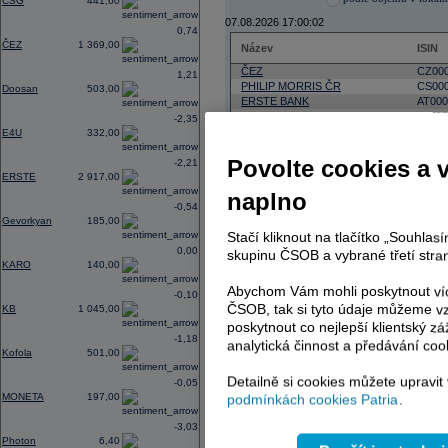
CSG
441,60
07.08.2026 17:00:02
0,74
ČEZ
1 369,00
Název
ISIN
ČEZ
CZ000
1,21
PHILIP MORRIS ČR
CS00
Doosan
503,00
ERSTE BANK
AT000
TMR
SK112
-2,35
E4U
332,00
Povolte cookies a 
-2,21
ERSTE
2 917,00
AD index - vývoj
naplno
-0,54
Region
Odeslat
Gevorkyan
185,00
select
Stačí kliknout na tlačítko „Souhla
0,00
skupinu ČSOB a vybrané třetí stran
KARO
140,00
Abychom Vám mohli poskytnout víc
-0,10
ČSOB, tak si tyto údaje můžeme vz
KB
1 045,00
poskytnout co nejlepší klientský zá
-1,18
analytická činnost a předávání coo
Kofola
501,00
Detailně si cookies můžete upravit
-0,05
MONETA
197,00
podmínkách cookies Patria
.
-3,03
Photon
6,40