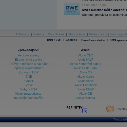
04.06.2026 13:06
Archiv - Vývoj české koruny
RWE: Korekce může odeznít, n
Rostoucí poptávka po elektrifikac
Archiv analýz - Makroukazatele
Cenové indexy
Cenový kalkulátor
Ceny průmyslových výrobců - Data a prognózy
O Patria.cz
|
Reklama
|
Mapa Stránek
|
Skupina Patria
|
Kariéra v Patrii
|
Podmínky uží
(ČR)
|
Cookies
|
|
RSS / XML
E-mail newsletter
SMS zpravod
Ceny průmyslových výrobců - Graf (ČR)
Ceny průmyslových výrobců - Kalendář (ČR)
Ceny průmyslových výrobců - Zpravodajství
Zpravodajství:
Akcie:
CORPORATE WEB SOLUTION
Akciové zprávy
Akcie ČEZ
DATA EXPORT
Ekonomické zprávy
Akcie NWR
Databanka - Akcie
Zprávy o měnách a sazbách
Akcie Komerční banka
Zprávy o komoditách
Akcie Erste Bank
Databanka - Ceny
Zprávy o HDP
Akcie O2
ČNB
Akcie Kofola
Databanka - Ekonomický růst
Grexit
Akcie Apple
Brexit
Akcie Facebook
Databanka - Indexy
Volby v USA
Akcie BMW
Video zpravodajství
Akcie GE
Databanka - Měnové kurzy
Investiční komentáře
Akcie Moneta
Databanka - Trh práce
Databanka - Úrokové sazby
Tvorba apl
Databanka - Veřejné rozpočty