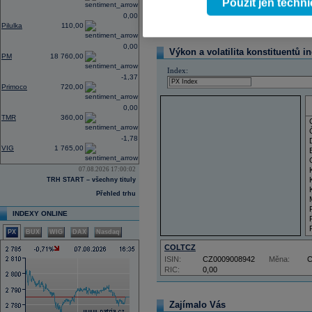
Použít jen techn
Reklama
0,00
Pilulka
110,00
0,00
Výkon a volatilita konstituentů i
PM
18 760,00
Index:
-1,37
Primoco
720,00
0,00
TMR
360,00
-1,78
VIG
1 765,00
07.08.2026 17:00:02
TRH START – všechny tituly
Přehled trhu
INDEXY ONLINE
PX
BUX
WIG
DAX
Nasdaq
COLTCZ
ISIN:
CZ0009008942
Měna:
RIC:
0,00
Zajímalo Vás