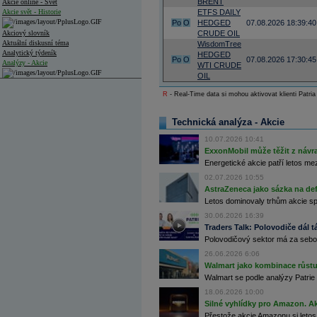
BRENT
Akcie online - Svět
Akcie svět - Historie
ETFS DAILY
Po
O
HEDGED
07.08.2026 18:39:40
Akciový slovník
CRUDE OIL
Aktuální diskusní téma
WisdomTree
Analytický týdeník
HEDGED
Po
O
07.08.2026 17:30:45
Analýzy - Akcie
WTI CRUDE
OIL
Analýzy společností - ČR
R
- Real-Time data si mohou aktivovat klienti Patria
Analýzy společností - Střední Evropa
Technická analýza - Akcie
Analýzy společností - Svět
10.07.2026 10:41
Ankety a diskuze
ExxonMobil může těžit z návrat
Archiv - Analýzy online
Energetické akcie patří letos me
Archiv - Deník událostí
02.07.2026 10:55
Archiv - Flash analýzy (svět)
AstraZeneca jako sázka na de
Letos dominovaly trhům akcie spoj
Archiv - Globální makroekonomické přehledy
30.06.2026 16:39
Traders Talk: Polovodiče dál tá
Archiv - Horké Zprávy
Polovodičový sektor má za sebou
Archiv - Kalendář událostí
26.06.2026 6:06
Archiv - Měnová politika
Walmart jako kombinace růstu 
Walmart se podle analýzy Patrie 
Archiv - Měsíční makroekonomické přehledy
18.06.2026 10:00
Archiv - Souhrnné zprávy o vývoji ČR
Silné vyhlídky pro Amazon. Ak
Archiv - Treasury alerty
Přestože akcie Amazonu si letos