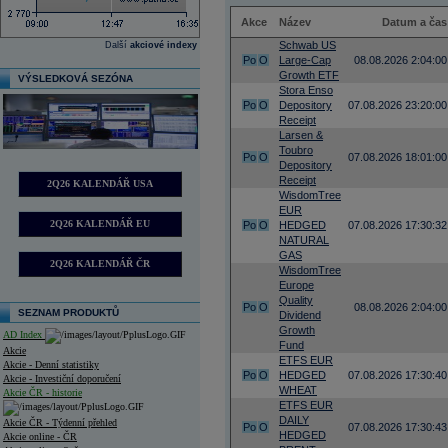
Akce
Název
Datum a čas
Schwab US
Další
akciové indexy
Po
O
Large-Cap
08.08.2026 2:04:00
Growth ETF
VÝSLEDKOVÁ SEZÓNA
Stora Enso
Po
O
Depository
07.08.2026 23:20:00
Receipt
Larsen &
Toubro
Po
O
07.08.2026 18:01:00
Depository
Receipt
2Q26 KALENDÁŘ USA
WisdomTree
EUR
2Q26 KALENDÁŘ EU
Po
O
HEDGED
07.08.2026 17:30:32
NATURAL
GAS
2Q26 KALENDÁŘ ČR
WisdomTree
Europe
Quality
Po
O
08.08.2026 2:04:00
SEZNAM PRODUKTŮ
Dividend
Growth
AD Index
Fund
Akcie
ETFS EUR
Akcie - Denní statistiky
Po
O
HEDGED
07.08.2026 17:30:40
Akcie - Investiční doporučení
WHEAT
Akcie ČR - historie
ETFS EUR
DAILY
Akcie ČR - Týdenní přehled
Po
O
07.08.2026 17:30:43
HEDGED
Akcie online - ČR