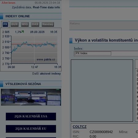
After-hours
06.08.2026 23:04:58
Zpožděná data,
Real-Time data info
INDEXY ONLINE
Reklama
PX
BUX
WIG
DAX
Nasdaq
Výkon a volatilita konstituentů i
Index:
Další
akciové indexy
VÝSLEDKOVÁ SEZÓNA
2Q26 KALENDÁŘ USA
COLTCZ
2Q26 KALENDÁŘ EU
ISIN:
CZ0009008942
Měna:
RIC:
0,00