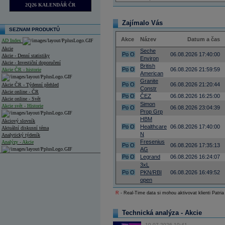
2Q26 KALENDÁŘ ČR
Zajímalo Vás
SEZNAM PRODUKTŮ
Akce
Název
Datum a čas
AD Index
Akcie
Seche
Po
O
06.08.2026 17:40:00
Akcie - Denní statistiky
Environ
Akcie - Investiční doporučení
British
Po
O
06.08.2026 21:59:59
Akcie ČR - historie
American
Granite
Po
O
06.08.2026 21:20:44
Akcie ČR - Týdenní přehled
Constr
Akcie online - ČR
Po
O
ČEZ
06.08.2026 16:25:00
Akcie online - Svět
Simon
Akcie svět - Historie
Po
O
06.08.2026 23:04:39
Prop Grp
HBM
Akciový slovník
Po
O
Healthcare
06.08.2026 17:40:00
Aktuální diskusní téma
N
Analytický týdeník
Fresenius
Analýzy - Akcie
Po
O
06.08.2026 17:35:13
AG
Po
O
Legrand
06.08.2026 16:24:07
Analýzy společností - ČR
3xL
Analýzy společností - Střední Evropa
Po
O
PKN/RBI
06.08.2026 16:49:52
open
Analýzy společností - Svět
R
- Real-Time data si mohou aktivovat klienti Patria
Ankety a diskuze
Archiv - Analýzy online
Technická analýza - Akcie
Archiv - Deník událostí
10.07.2026 10:41