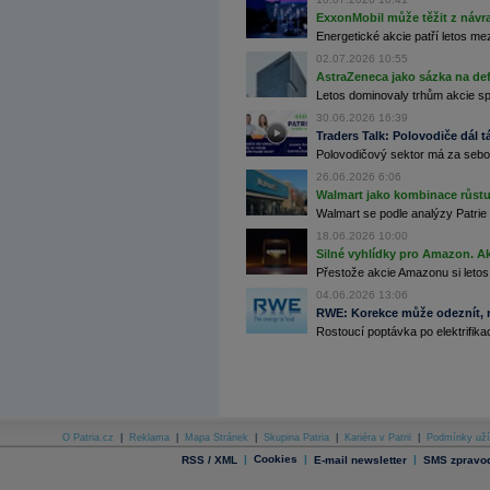
Archiv - Flash analýzy (svět)
ExxonMobil může těžit z návrat
Energetické akcie patří letos me
Archiv - Globální makroekonomické přehledy
02.07.2026 10:55
AstraZeneca jako sázka na de
Archiv - Horké Zprávy
Archiv - Kalendář událostí
Letos dominovaly trhům akcie spoj
30.06.2026 16:39
Archiv - Měnová politika
Traders Talk: Polovodiče dál tá
Polovodičový sektor má za sebou
Archiv - Měsíční makroekonomické přehledy
Archiv - Souhrnné zprávy o vývoji ČR
26.06.2026 6:06
Walmart jako kombinace růstu 
Archiv - Treasury alerty
Walmart se podle analýzy Patrie 
18.06.2026 10:00
Archiv - Vývoj české koruny
Silné vyhlídky pro Amazon. Ak
Přestože akcie Amazonu si letos
Archiv analýz - Makroukazatele
04.06.2026 13:06
Cenové indexy
RWE: Korekce může odeznít, n
Cenový kalkulátor
Rostoucí poptávka po elektrifikac
Ceny průmyslových výrobců - Data a prognózy
(ČR)
Ceny průmyslových výrobců - Graf (ČR)
Ceny průmyslových výrobců - Kalendář (ČR)
Ceny průmyslových výrobců - Zpravodajství
CORPORATE WEB SOLUTION
DATA EXPORT
O Patria.cz
|
Reklama
|
Mapa Stránek
|
Skupina Patria
|
Kariéra v Patrii
|
Podmínky uží
Databanka - Akcie
|
Cookies
|
|
RSS / XML
E-mail newsletter
SMS zpravod
Databanka - Ceny