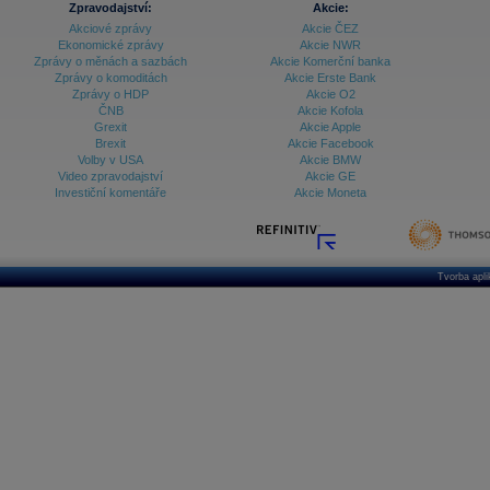
Zpravodajství:
Akcie:
Databanka - Ekonomický růst
Akciové zprávy
Akcie ČEZ
Ekonomické zprávy
Akcie NWR
Databanka - Indexy
Zprávy o měnách a sazbách
Akcie Komerční banka
Zprávy o komoditách
Akcie Erste Bank
Databanka - Měnové kurzy
Zprávy o HDP
Akcie O2
ČNB
Akcie Kofola
Databanka - Trh práce
Grexit
Akcie Apple
Brexit
Akcie Facebook
Databanka - Úrokové sazby
Volby v USA
Akcie BMW
Video zpravodajství
Akcie GE
Databanka - Veřejné rozpočty
Investiční komentáře
Akcie Moneta
Databanka - Zahraniční obchod a platební
bilance
Databanka akcie - ČR
Tvorba apl
Databanka akcie - Svět
Denní finanční zpravodaj
Denní kalendář událostí
Denní přehled - Akcie CEE
Denní přehled - Akcie ČR
Denní přehled - Akcie Svět
Dlouhé sazby - CZK dluhopisy vs. Swapy
Dlouhé sazby - Dlouhodobá výnosová křivka