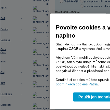
Nejaktivnější
podle počtu zobchod
0,45
podle objemu v lokál
Apple
-
-
06.08.2026 17:00:03
-0,40
Název
ISIN
BoA
-
-
ERSTE BANK
AT000
Povolte cookies a 
-3,33
ČEZ
CZ000
Boeing
-
-
VIG
AT000
naplno
TMR
SK112
-2,78
PHILIP MORRIS ČR
CS00
Citigroup
-
-
KOMERČNÍ BANKA
CZ00
Stačí kliknout na tlačítko „Souhla
0,02
skupinu ČSOB a vybrané třetí stran
Coca
-
-
Cola
Abychom Vám mohli poskytnout víc
-2,41
AD index - vývoj
ČSOB, tak si tyto údaje můžeme vz
Ford
-
-
Region
Odeslat
poskytnout co nejlepší klientský zá
-2,49
select
analytická činnost a předávání coo
GM
-
-
Detailně si cookies můžete upravit
-1,06
IBM
-
-
podmínkách cookies Patria
.
0,19
Facebook
-
-
Použít jen techn
2,54
Microsoft
-
-