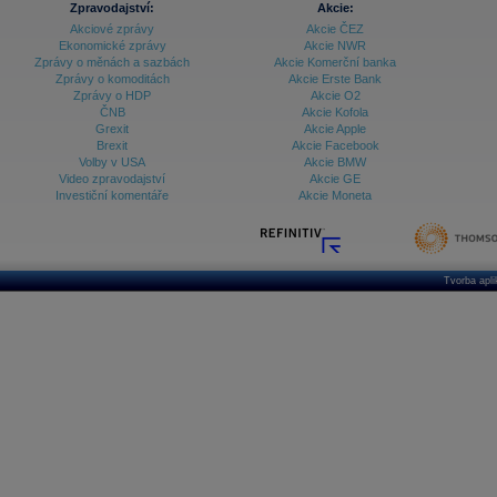
Zpravodajství:
Akcie:
Akciové zprávy
Akcie ČEZ
Archiv - Vývoj české koruny
Ekonomické zprávy
Akcie NWR
Zprávy o měnách a sazbách
Akcie Komerční banka
Archiv analýz - Makroukazatele
Zprávy o komoditách
Akcie Erste Bank
Zprávy o HDP
Akcie O2
Cenové indexy
Cenový kalkulátor
ČNB
Akcie Kofola
Ceny průmyslových výrobců - Data a prognózy
Grexit
Akcie Apple
(ČR)
Brexit
Akcie Facebook
Ceny průmyslových výrobců - Graf (ČR)
Volby v USA
Akcie BMW
Ceny průmyslových výrobců - Kalendář (ČR)
Video zpravodajství
Akcie GE
Ceny průmyslových výrobců - Zpravodajství
Investiční komentáře
Akcie Moneta
CORPORATE WEB SOLUTION
DATA EXPORT
Databanka - Akcie
Databanka - Ceny
Tvorba apl
Databanka - Ekonomický růst
Databanka - Indexy
Databanka - Měnové kurzy
Databanka - Trh práce
Databanka - Úrokové sazby
Databanka - Veřejné rozpočty