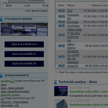
Akce
Název
Datum a čas
Po
O
ČEZ
07.08.2026 17:00:02
Další
akciové indexy
Fresenius
Po
O
07.08.2026 17:35:28
AG
VÝSLEDKOVÁ SEZÓNA
Po
O
Prysmian
05.12.2012 17:56:52
Po
O
Z A Pulawy
07.08.2026 18:00:25
VANGUARD
FTSE DEV
Po
O
07.08.2026 18:30:00
EURP EX
UK
Valero
2Q26 KALENDÁŘ USA
Po
O
08.08.2026 2:04:00
Energy
ISHARES
2Q26 KALENDÁŘ EU
GL CORP
Po
O
07.08.2026 18:39:40
BD GB
HEDGED
2Q26 KALENDÁŘ ČR
Po
O
Cigna Rg
08.08.2026 2:04:00
R
- Real-Time data si mohou aktivovat klienti Patria
SEZNAM PRODUKTŮ
AD Index
Technická analýza - Akcie
Akcie
10.07.2026 10:41
Akcie - Denní statistiky
Akcie - Investiční doporučení
ExxonMobil může těžit z návrat
Akcie ČR - historie
Energetické akcie patří letos me
02.07.2026 10:55
Akcie ČR - Týdenní přehled
AstraZeneca jako sázka na de
Akcie online - ČR