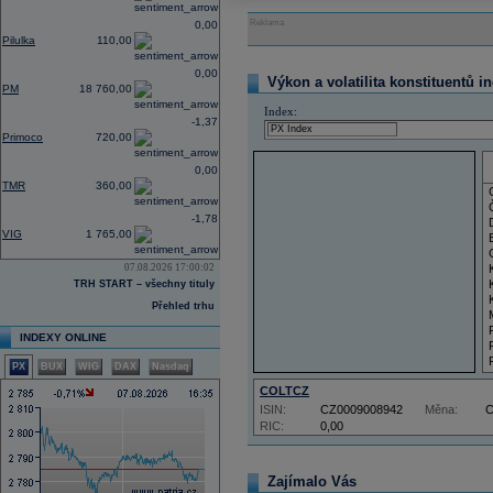
Reklama
0,00
Pilulka
110,00
0,00
Výkon a volatilita konstituentů i
PM
18 760,00
Index:
-1,37
Primoco
720,00
0,00
TMR
360,00
-1,78
VIG
1 765,00
07.08.2026 17:00:02
TRH START – všechny tituly
Přehled trhu
INDEXY ONLINE
PX
BUX
WIG
DAX
Nasdaq
COLTCZ
ISIN:
CZ0009008942
Měna:
RIC:
0,00
Zajímalo Vás