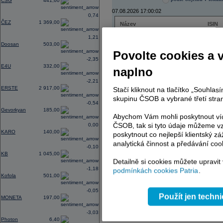
CSG
441,60
07.08.2026 17:00:02
0,74
ČEZ
1 369,00
Název
ISIN
ČEZ
CZ000
1,21
PHILIP MORRIS ČR
CS00
Doosan
503,00
ERSTE BANK
AT000
Povolte cookies a 
TMR
SK112
-2,35
E4U
332,00
naplno
-2,21
ERSTE
2 917,00
Stačí kliknout na tlačítko „Souhla
AD index - vývoj
skupinu ČSOB a vybrané třetí stran
-0,54
Region
Odeslat
Gevorkyan
185,00
select
Abychom Vám mohli poskytnout víc
ČSOB, tak si tyto údaje můžeme vz
0,00
KARO
140,00
poskytnout co nejlepší klientský zá
analytická činnost a předávání coo
-0,10
KB
1 045,00
Detailně si cookies můžete upravit
-1,18
podmínkách cookies Patria
.
Kofola
501,00
-0,05
Použít jen techn
MONETA
197,00
-3,03
Photon
6,40