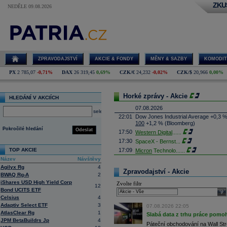
ZKU
NEDĚLE 09.08.2026
ZPRAVODAJSTVÍ
AKCIE & FONDY
MĚNY & SAZBY
KOMODIT
PX
2 785,07
-0,71%
DAX
26 319,45
0,69%
CZK/€
24,232
-0,02%
CZK/$
20,966
0,00%
Horké zprávy - Akcie
HLEDÁNÍ V AKCIÍCH
07.08.2026
select
22:01
Dow Jones Industrial Average +0,3 
100
+1,2 % (Bloomberg)
Pokročilé hledání
Odeslat
17:50
Western Digital
......
17:30
SpaceX - Bernst
...
TOP AKCIE
17:09
Micron
Technolo
......
Název
Návštěvy
16:47
Exxon
Mobil - T
......
Agilyx Rg
4
16:26
Objem obchodů s akciemi na pražské
Zpravodajství - Akcie
BWAQ Rg-A
2
obchodů za poslední rok je 0,665 mld
iShares USD High Yield Corp
Zvolte filtr
16:23
Zvýšení výroby balistických střel A
12
Bond UCITS ETF
nějakou dobu potrvá. Agentuře Reuter
sele
Armin Papperger. Společná výroba 
Celsius
4
doplnit arzenál Spojeným státům, kte
Adaptiv Select ETF
3
07.08.2026 22:05
(ČTK)
AtlasClear Rg
1
Slabá data z trhu práce pomoh
16:07
Conocophillips
......
JPM BetaBuildrs Jp
4
Páteční obchodování na Wall Stre