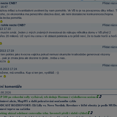
e necte CNB?
Přidat názo
 16:47
kou inflaci a kvantitativni uvolneni by nam pomohlo. Ve VB to je na povazenou diky inflaci. 
toho, ze ekonomika ma penezniho obeziva dost, ale neni dostatecne konkurenceschopna.
la lecba pomohla.
c tohle necte CNB?
Přidat názo
13 17:10
musím smát. Jeden z mých známých investoval do nákupu několika domu v VB před 2
es 20 milionů. Už nyní mu cena v té oblasti poklesla a to ještě neví, že to bude horší a horš
Přidat názo
2013 17:19
 ten pokles jako kvocna vajicka pokud nemusi okamzite kratkodobe generovat vlozeny
...pak je ztrata jista ale dozene to jinde...treba u nas..
ISTA
Přidat názo
03.2013 17:24
ožene, má smolíka. Kup si ten jen, vyděláš :-))
se
lní komentáře
.08.2026
P 500 po rekordní rally vyčkával, trh sleduje Hormuz i výsledkovou sezónu
émiové akcie, Mag495 a další pokračování současného cyklu
DCAST ROZHOVORY: Eli Lilly vs. Novo Nordisk. Revoluce v léčbě obezity je podle MUDr
nové teprve na začátku
oking ukázal odolnost cestovního trhu. Investoři přešli i slabší výhled