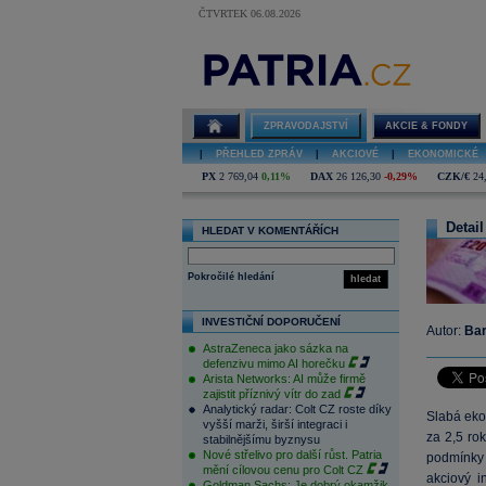
ČTVRTEK 06.08.2026
ZPRAVODAJSTVÍ
AKCIE & FONDY
|
PŘEHLED ZPRÁV
|
AKCIOVÉ
|
EKONOMICKÉ
PX
2 769,04
0,11%
DAX
26 126,30
-0,29%
CZK/€
24
Detail
HLEDAT V KOMENTÁŘÍCH
Pokročilé hledání
hledat
INVESTIČNÍ DOPORUČENÍ
Autor:
Bar
AstraZeneca jako sázka na
defenzivu mimo AI horečku
Arista Networks: AI může firmě
zajistit příznivý vítr do zad
Analytický radar: Colt CZ roste díky
Slabá ekon
vyšší marži, širší integraci i
za 2,5 ro
stabilnějšímu byznysu
Nové střelivo pro další růst. Patria
podmínky p
mění cílovou cenu pro Colt CZ
akciový i
Goldman Sachs: Je dobrý okamžik