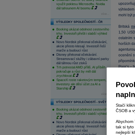
upozorňuj
využít poklesu Microsoftu. Nvidia
dál tahounem AI boomu
výhledem 
více...
mohl být p
VÝSLEDKY SPOLEČNOSTÍ - ČR
Britská
m
Booking ukázal odolnost cestovního
1,50 USD/
trhu. Investoři přešli i slabší výhled
ostatním 
Novo Nordisk překonal očekávání,
horších d
akcie přesto klesají. Investoři řeší
agenturou
marže a budoucí růst
Disney překonal očekávání.
ocenění sv
Streamovací služby i zábavní parky
připomínko
dál táhnou růst zisků
Poor’s – b
Trh potrestal AMD příliš. AI příběh
pokračuje a růst by měl dál
zrychlovat
Vývoj kur
SpaceX roste raketovým tempem,
Povol
investory ale děsí účet za AI a
Starship
napl
více...
VÝSLEDKY SPOLEČNOSTÍ - SVĚT
Stačí klik
Booking ukázal odolnost cestovního
ČSOB a vy
trhu. Investoři přešli i slabší výhled
Abychom V
Novo Nordisk překonal očekávání,
akcie přesto klesají. Investoři řeší
tak si ty
marže a budoucí růst
nejlepší k
Disney překonal očekávání.