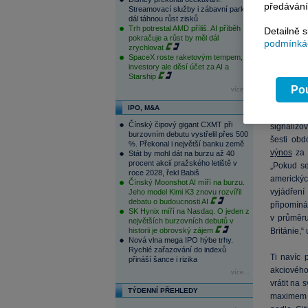
předávání
Streamovací služby i zábavní parky
dál táhnou růst zisků
Trh potrestal AMD příliš. AI příběh
Detailně 
pokračuje a růst by měl dál
podmínkác
zrychlovat
SpaceX roste raketovým tempem,
investory ale děsí účet za AI a
Starship
Pou
více...
IPO, M&A
Jakkoli b
Čínský čipový gigant CXMT při
signalizo
burzovním debutu vystřelil přes 500
šesti obd
%. Překonal i největší banku země
výnos
za 
Stát by mohl dát na burzu až 40
procent akcií pražského letiště v
„Pokud se
roce 2028, řekl Babiš
americkýc
Čínský Moonshot AI míří na burzu.
vyjádření
Jeho model Kimi K3 znovu rozvířil
debatu o budoucnosti AI
připomín
SK Hynix míří na Nasdaq. O jeden z
v průměru
největších burzovních debutů v
historii je obrovský zájem
Británie,“ 
Nová vlna mega IPO hýbe trhy.
Rychlé zařazování do indexů
Ti navíc 
přináší šance i rizika
akciového 
více...
vrátit na
TÝDENNÍ PŘEHLEDY
maximem 