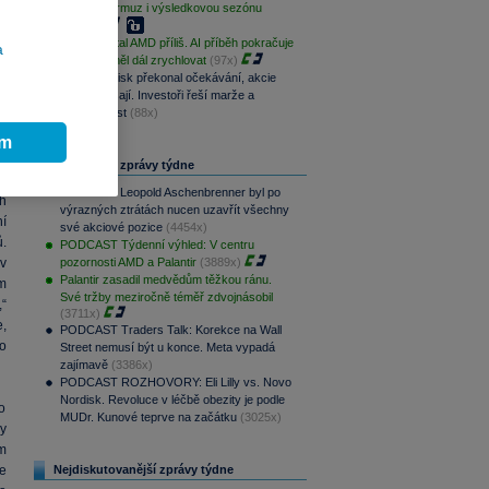
sleduje Hormuz i výsledkovou sezónu
(122x)
Trh potrestal AMD příliš. AI příběh pokračuje
a
a růst by měl dál zrychlovat
(97x)
Novo Nordisk překonal očekávání, akcie
přesto klesají. Investoři řeší marže a
budoucí růst
(88x)
ím
Nejčtenější zprávy týdne
y
AI investor Leopold Aschenbrenner byl po
h
výrazných ztrátách nucen uzavřít všechny
í
své akciové pozice
(4454x)
.
PODCAST Týdenní výhled: V centru
v
pozornosti AMD a Palantir
(3889x)
Palantir zasadil medvědům těžkou ránu.
m
Své tržby meziročně téměř zdvojnásobil
“
(3711x)
e,
PODCAST Traders Talk: Korekce na Wall
o
Street nemusí být u konce. Meta vypadá
zajímavě
(3386x)
PODCAST ROZHOVORY: Eli Lilly vs. Novo
Nordisk. Revoluce v léčbě obezity je podle
o
MUDr. Kunové teprve na začátku
(3025x)
ly
m
e
Nejdiskutovanější zprávy týdne