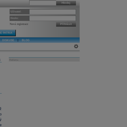
Hledej
Uživatel:
Heslo:
Nová registrace
Přihlásit
E PATRIA
DISKUSE
|
BLOG
j
Reklama
íž
o
ký
e