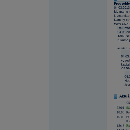
Proc tohl
04.03.2013
My mame niz
je znamka 
Nam by tah
PaPe3814
Re: Pro
04.03.20
Tomu se 
rukama př
.
Jezdec.
04.03.
vysedi
kapital
OPTIM
04.
Ned
Jes
Aktuá
05
22:01
S&
18:03
Pr
16:05
PO
Ku
15:18
Bo