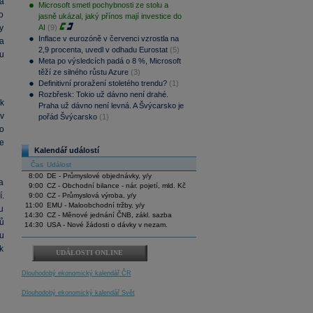
a
Microsoft smetl pochybnosti ze stolu a
o
jasně ukázal, jaký přínos mají investice do
y
AI
(9)
Inflace v eurozóně v červenci vzrostla na
a
2,9 procenta, uvedl v odhadu Eurostat
(5)
u
Meta po výsledcích padá o 8 %, Microsoft
těží ze silného růstu Azure
(3)
Definitivní proražení stoletého trendu?
(1)
Rozbřesk: Tokio už dávno není drahé.
k
Praha už dávno není levná. A Švýcarsko je
 v
pořád Švýcarsko
(1)
o
e
Kalendář událostí
Čas
Událost
8:00
DE - Průmyslové objednávky, y/y
a
9:00
CZ - Obchodní bilance - nár. pojetí, mld. Kč
.
9:00
CZ - Průmyslová výroba, y/y
11:00
EMU - Maloobchodní tržby, y/y
u
14:30
CZ - Měnové jednání ČNB, zákl. sazba
ů
14:30
USA - Nové žádosti o dávky v nezam.
u
k
UDÁLOSTI ONLINE
Dlouhodobý ekonomický kalendář ČR
Dlouhodobý ekonomický kalendář Svět