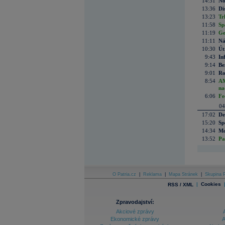
14:31
No
13:36
Di
13:23
Tr
11:58
Sp
11:19
Ge
11:11
Ná
10:30
Út
9:43
In
9:14
Be
9:01
Ro
8:54
AM
na
6:06
Fe
04
17:02
De
15:20
Sp
14:34
Mc
13:52
Pa
O Patria.cz
|
Reklama
|
Mapa Stránek
|
Skupina P
|
Cookies
RSS / XML
Zpravodajství:
Akciové zprávy
Ekonomické zprávy
A