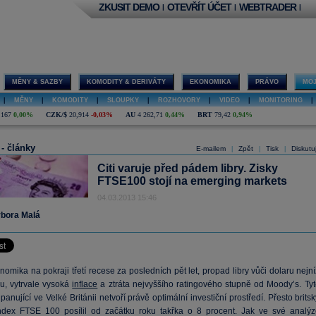
ZKUSIT DEMO
OTEVŘÍT ÚČET
WEBTRADER
|
|
|
MĚNY & SAZBY
KOMODITY & DERIVÁTY
EKONOMIKA
PRÁVO
MOJ
|
MĚNY
|
KOMODITY
|
SLOUPKY
|
ROZHOVORY
|
VIDEO
|
MONITORING
|
,167
0,00%
CZK/$
20,914
-0,03%
AU
4 262,71
0,44%
BRT
79,42
0,94%
 - články
E-mailem
Zpět
Tisk
Diskutu
|
|
|
Citi varuje před pádem libry. Zisky
FTSE100 stojí na emerging markets
04.03.2013 15:46
bora Malá
omika na pokraji třetí recese za posledních pět let, propad libry vůči dolaru nejn
ku, vytrvale vysoká
inflace
a ztráta nejvyššího ratingového stupně od Moody’s. Tyt
anující ve Velké Británii netvoří právě optimální investiční prostředí. Přesto brits
ndex FTSE 100 posílil od začátku roku takřka o 8 procent. Jak ve své analýz