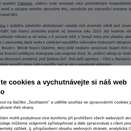
í analytici
Citigroup
, zatímco roste nesoulad mezi pesimistickým hospodářský
země a vývojem tamního akciového trhu, varováním pro zahraniční investory b
ropad libry.
ěna
v průběhu pátečního obchodování oslabila vůči americké měně pod úrove
GBP, tuto hranici prolomila poprvé od července roku 2010. Její hodnota vůč
světovým měnám je od ledna o 6 procent nižší, k čemuž mimo jiné přispěla séri
at z ekonomiky, která vedla k odebrání nejvyššího úvěrového hodnocení ratingovo
 Moody’s. Ministr financí Osborne, který ještě nedávno označoval stupeň AAA z
é finanční politiky,na downgrade pak reagoval slovy, že „snížení ratingu je tvrdo
u dluhových problémů, jimž Británie čelí“. Dvě další agentury – Fitch a Standard 
ritský nejvyšší rating zatím nesnížily, pojí se ale s negativním výhledem.
zu libry vůči dolaru za poslední 3 měsíce
te cookies a vychutnávejte si náš web
no
nout na tlačítko „Souhlasím“ a udělíte souhlas se zpracováním cookies 
brané třetí strany.
ám mohli poskytnout více komfortu při prohlížení všech webových st
to údaje můžeme vzájemně zpřístupňovat a dále zpracovávat s cílem pos
lientský zážitek, tj. přizpůsobení obsahu webových stránek, analytická č