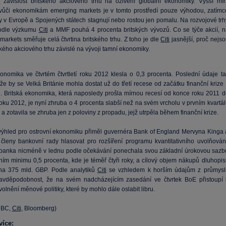
i
závislost britského akciového trhu na oživení globální ekonomiky. Vyšší mír
vůči ekonomikám emerging markets je v tomto prostředí pouze výhodou, zatímc
 v Evropě a Spojených státech stagnují nebo rostou jen pomalu. Na rozvojové trh
podle výzkumu
Citi
a MMF pouhá 4 procenta britských vývozů. Co se týče akcií, n
arkets směřuje celá čtvrtina britského trhu. Z toho je dle
Citi
jasnější, proč nejso
ského akciového trhu závislé na vývoji tamní ekonomiky.
konomika ve čtvrtém čtvrtletí roku 2012 klesla o 0,3 procenta. Poslední údaje ta
 že by se Velká Británie mohla dostat už do třetí recese od začátku finanční krize
. Britská ekonomika, která naposledy prošla mírnou recesí od konce roku 2011 d
oku 2012, je nyní zhruba o 4 procenta slabší než na svém vrcholu v prvním kvartál
a zotavila se zhruba jen z poloviny z propadu, jejž utrpěla během finanční krize.
výhled pro ostrovní ekonomiku přiměl guvernéra Bank of England Mervyna Kinga 
 členy bankovní rady hlasovat pro rozšíření programu kvantitativního uvolňování
 banka nicméně v lednu podle očekávání ponechala svou základní úrokovou sazb
ním minimu 0,5 procenta, kde je téměř čtyři roky, a cílový objem nákupů dluhopis
 na 375 mld. GBP. Podle analytiků
Citi
se vzhledem k horším údajům z průmysl
ravděpodobnost, že na svém nadcházejícím zasedání ve čtvrtek BoE přistoupí 
olnění měnové politiky, které by mohlo dále oslabit libru.
NBC,
Citi
, Bloomberg)
více: