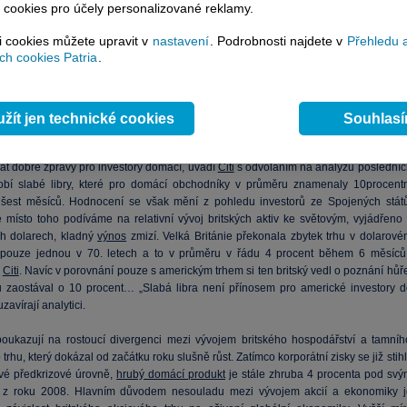
 cookies pro účely personalizované reklamy.
si cookies můžete upravit v
nastavení
. Podrobnosti najdete v
Přehledu 
h cookies Patria
.
žít jen technické cookies
Souhlas
y bylo další oslabení britské libry negativním pro zahraniční investory, mohlo b
vat dobré zprávy pro investory domácí, uvádí
Citi
s odvoláním na analýzu posledníc
obí slabé libry, které pro domácí obchodníky v průměru znamenaly 10procentn
šest měsíců. Hodnocení se však mění z pohledu investorů ze Spojených států
 místo toho podíváme na relativní vývoj britských aktiv ke světovým, vyjádřeno 
h dolarech, kladný
výnos
zmizí. Velká Británie překonala zbytek trhu v dolarové
 pouze jednou v 70. letech a to v průměru v řádu 4 procent během 6 měsíců,
á
Citi
. Navíc v porovnání pouze s americkým trhem si ten britský vedl o poznání hůř
 zaostával o 10 procent… „Slabá libra není přínosem pro americké investory d
uzavírají analytici.
poukazují na rostoucí divergenci mezi vývojem britského hospodářství a tamníh
trhu, který dokázal od začátku roku slušně růst. Zatímco korporátní zisky se již stih
 své předkrizové úrovně,
hrubý domácí produkt
je stále zhruba 4 procenta pod svý
z roku 2008. Hlavním důvodem nesouladu mezi vývojem akcií a ekonomiky j