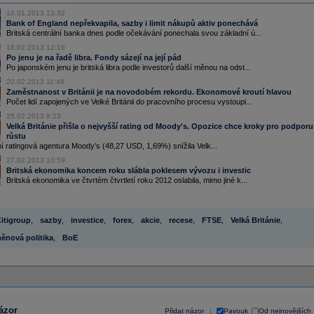
10.01.2013 13:32
Bank of England nepřekvapila, sazby i limit nákupů aktiv ponechává
Britská centrální banka dnes podle očekávání ponechala svou základní ú...
18.02.2013 12:16
Po jenu je na řadě libra. Fondy sázejí na její pád
Po japonském jenu je britská libra podle investorů další měnou na odst...
20.02.2013 11:48
Zaměstnanost v Británii je na novodobém rekordu. Ekonomové kroutí hlavou
Počet lidí zapojených ve Velké Británii do pracovního procesu vystoupi...
25.02.2013 8:23
Velká Británie přišla o nejvyšší rating od Moody's. Opozice chce kroky pro podporu
růstu
 ratingová agentura Moody's (48,27 USD, 1,69%) snížila Velk...
27.02.2013 10:59
Britská ekonomika koncem roku slábla poklesem vývozu i investic
Britská ekonomika ve čtvrtém čtvrtletí roku 2012 oslabila, mimo jiné k...
itigroup
,
sazby
,
investice
,
forex
,
akcie
,
recese
,
FTSE
,
Velká Británie
,
ěnová politika
,
BoE
ázor
Přidat názor
Pavouk
Od nejnovějších
|