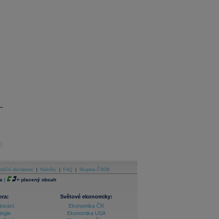
stiční disclaimer
|
Náměty
|
FAQ
|
Skupina ČSOB
a
|
=
placený obsah
ora:
Světové ekonomiky:
tování
Ekonomika ČR
tegie
Ekonomika USA