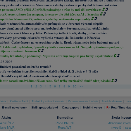
vo Nordisk překonal očekávání, akcie přesto klesají. Investoři řeší marže a budoucí růst
sney překonal očekávání. Streamovací služby i zábavní parky dál táhnou růst zisků
h potrestal AMD příliš. AI příběh pokračuje a růst by měl dál zrychlovat
aceX roste raketovým tempem, investory ale děsí účet za AI a Starship
opolitika trhům svědčí, zatímco výsledky sentimentu nepomohly
lada v německém automobilovém průmyslu se v červenci výrazně zlepšila
raty domácností dále rostou, maloobchod ale v červnu zaostal za očekáváním
flace v červenci lehce zrychlila. Potraviny inflaci brzdí, služby ji tlačí vzhůru
zvavlasy potvrzuje celoroční výhled a vstoupí do Rakouska a Německa
zbřesk: České úspory na evropském vrcholu. Brzda růstu, nebo jeho budoucí motor?
D zklamalo výhledem, SpaceX vyděsila cenovkou za AI. Naopak optimismus podporují
děje na otevření Hormuzu
d mlčí, trh utahuje podmínky. Nejistota zdražuje kapitál pro firmy i spotřebitele
.08.2026
finitivní proražení stoletého trendu?
otify ve duhém kvartále neoslnilo. Slabší výhled tlačí akcie o 4 % níže
Donald's zvýšil zisk, Američané ale ztrácejí chuť utrácet
lantir zasadil medvědům těžkou ránu. Své tržby meziročně téměř zdvojnásobil
1
2
3
4
5
6
7
8
9
10
>>
atria
|
Kariéra v Patrii
|
Podmínky užívání stránek
|
Ochrana osobních údajů
|
Pravidla diskuse
|
Inve
|
|
|
|
|
E-mail newsletter
SMS zpravodajství
Data export
Mobilní verze
R
=
Real-Time dat
Akcie:
Komodity:
Škola invest
Akcie ČEZ
Ropa BRENT
Akademie inves
kcie NWR
Ropa WTI
Investiční stra