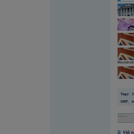
Mezinárodní
Tagy:
C
GBP
,
m
Reklama
Váš n