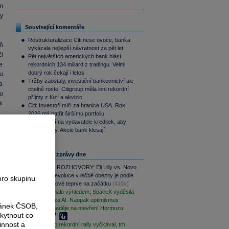
m
y
Související komentáře
Restrukturalizace Citi nese ovoce, banka
ň
vykázala nejlepší návratnost za pět let
i
Pět největších amerických bank hlásí
e
rekordních 134 miliard z tradingu. Velmi
dobrý rok čekají i letos
u
Tržby zaostaly, investiční bankovnictví ale
a
citelně roste. Citigroup měla loni rekordní
u
příjmy z fúzí a akvizic
&
Citi: Investoři míří za hranice USA. Rok
2026 má patřit širšímu portfoliu
Trump tlačí na vydavatele kreditek, aby
snížili úroky. Akcie bank klesají
Nejčtenější zprávy dne
PODCAST ROZHOVORY: Eli Lilly vs. Novo
Nordisk. Revoluce v léčbě obezity je podle
pro skupinu
MUDr. Kunové teprve na začátku
(410x)
AMD zklamalo výhledem, SpaceX vyděsila
cenovkou za AI. Naopak optimismus
ránek ČSOB,
podporují naděje na otevření Hormuzu
kytnout co
(125x)
innost a
S&P 500 po rekordní rally vyčkával, trh