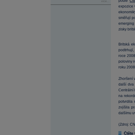
podle
Cit
více...
expozice 
ekonomiky
směřují 
emerging m
zisky brit
Britská e
podtrhují,
roce 2008
poloviny r
roku 2008 
Zhoršení 
další dva
Centrální
na rekord
potvrdila
zvýšila p
dalšímu uv
(Zdroj: C
Čtěte 