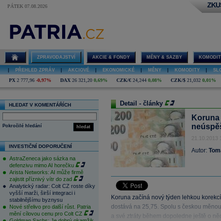
ZKU
PÁTEK 07.08.2026
ZPRAVODAJSTVÍ
AKCIE & FONDY
MĚNY & SAZBY
KOMODIT
|
PŘEHLED ZPRÁV
|
AKCIOVÉ
|
EKONOMICKÉ
|
MĚNY
|
KOMODITY
|
SL
PX
2 777,96
-0,97%
DAX
26 321,20
0,69%
CZK/€
24,244
0,08%
CZK/$
21,032
0,01%
Detail - články
HLEDAT V KOMENTÁŘÍCH
Koruna 
neúspě
Pokročilé hledání
hledat
21.10.2013 
INVESTIČNÍ DOPORUČENÍ
Autor:
Tom
AstraZeneca jako sázka na
defenzivu mimo AI horečku
Arista Networks: AI může firmě
zajistit příznivý vítr do zad
Analytický radar: Colt CZ roste díky
vyšší marži, širší integraci i
Koruna začíná nový týden lehkou korekcí p
stabilnějšímu byznysu
dostává na 25,75. Spolu s českou měnou mí
Nové střelivo pro další růst. Patria
mění cílovou cenu pro Colt CZ
a své ztráty během dopoledne ještě o něc
Goldman Sachs: Je dobrý okamžik