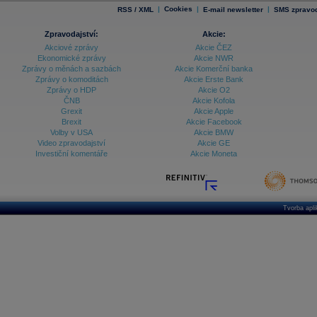
|
Cookies
|
|
RSS / XML
E-mail newsletter
SMS zpravod
Zpravodajství:
Akcie:
Akciové zprávy
Akcie ČEZ
Ekonomické zprávy
Akcie NWR
Zprávy o měnách a sazbách
Akcie Komerční banka
Zprávy o komoditách
Akcie Erste Bank
Zprávy o HDP
Akcie O2
ČNB
Akcie Kofola
Grexit
Akcie Apple
Brexit
Akcie Facebook
Volby v USA
Akcie BMW
Video zpravodajství
Akcie GE
Investiční komentáře
Akcie Moneta
Tvorba apl