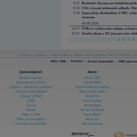
8:47
Rozbřesk: Koruna po holubičím přek
8:14
CSG výrazně překonala odhady. Obran
5:50
Srpen přeje dividendám. CNBC vybírá
výnosem
06.08.2026
15:57
ČNB ve vyčkávacím režimu, zvýšení s
15:31
Zásoby plynu v EU jsou pro toto obdo
1
2
3
4
O Patria.cz
|
Reklama
|
Mapa Stránek
|
Skupina Patria
|
Kariéra v Patrii
|
Podmínky uží
|
Cookies
|
|
RSS / XML
E-mail newsletter
SMS zpravod
Zpravodajství:
Akcie:
Akciové zprávy
Akcie ČEZ
Ekonomické zprávy
Akcie NWR
Zprávy o měnách a sazbách
Akcie Komerční banka
Zprávy o komoditách
Akcie Erste Bank
Zprávy o HDP
Akcie O2
ČNB
Akcie Kofola
Grexit
Akcie Apple
Brexit
Akcie Facebook
Volby v USA
Akcie BMW
Video zpravodajství
Akcie GE
Investiční komentáře
Akcie Moneta