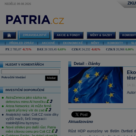
ZKU
NEDĚLE 09.08.2026
ZPRAVODAJSTVÍ
AKCIE & FONDY
MĚNY & SAZBY
KOMODIT
|
PŘEHLED ZPRÁV
|
AKCIOVÉ
|
EKONOMICKÉ
|
MĚNY
|
KOMODITY
|
SL
PX
2 785,07
-0,71%
DAX
26 319,45
0,69%
CZK/€
24,232
-0,02%
CZK/$
20,966
0,00%
Detail - články
HLEDAT V KOMENTÁŘÍCH
Eko
těsn
Pokročilé hledání
hledat
14.11
INVESTIČNÍ DOPORUČENÍ
Autor
AstraZeneca jako sázka na
defenzivu mimo AI horečku
Arista Networks: AI může firmě
zajistit příznivý vítr do zad
Analytický radar: Colt CZ roste díky
vyšší marži, širší integraci i
Aktualizováno
stabilnějšímu byznysu
Nové střelivo pro další růst. Patria
Růst HDP eurozóny ve třetím čtvrtletí
mění cílovou cenu pro Colt CZ
Goldman Sachs: Je dobrý okamžik