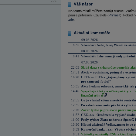
více...
Váš názor
Na tomto místě můžete zahájit diskusi. Zatím
pouze přihlášení uživatelé (
Přihlásit
). Pokud ne
zde
.
Aktuální komentáře
09.08.2026
8:35
Víkendář: Nebojte se, Warsh ve skute
08.08.2026
8:41
Víkendář: Trhy nemají rády prázdné 
07.08.2026
22:05
Slabá data z trhu práce pomohla akc
17:51
Akcie v optimismu, průmysl v extrémn
16:20
UEFA vs. FIFA a „tajné plány vytvoř
pro samotný fotbal“
15:35
Akce Fedu se odsouvá, americký trh 
14:46
Vysychající řeky a ničivé požáry v E
finanční trhy
12:55
Co je vlastně cílem americké centrál
12:35
Po raketovém růstu přichází vybírán
12:26
Závěr týdne je pro akcie převážně po
11:52
ČEZ, a.s.: Oznámení o výplatě úrok
11:00
Perly týdne: Zlato nahoru a SpaceX 
10:30
Hlavní akcionář Volkswagenu je ve z
8:59
Komerční banka, a.s.: Výpis z obchod
8:51
Výsledky oznámily CSG a Gen Digital