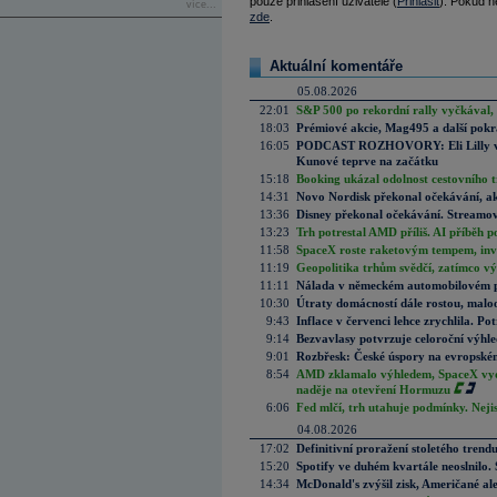
pouze přihlášení uživatelé (
Přihlásit
). Pokud ne
více...
zde
.
Aktuální komentáře
05.08.2026
22:01
S&P 500 po rekordní rally vyčkával,
18:03
Prémiové akcie, Mag495 a další pokr
16:05
PODCAST ROZHOVORY: Eli Lilly vs. 
Kunové teprve na začátku
15:18
Booking ukázal odolnost cestovního trh
14:31
Novo Nordisk překonal očekávání, akci
13:36
Disney překonal očekávání. Streamova
13:23
Trh potrestal AMD příliš. AI příběh p
11:58
SpaceX roste raketovým tempem, inves
11:19
Geopolitika trhům svědčí, zatímco v
11:11
Nálada v německém automobilovém prů
10:30
Útraty domácností dále rostou, malo
9:43
Inflace v červenci lehce zrychlila. Pot
9:14
Bezvavlasy potvrzuje celoroční výhl
9:01
Rozbřesk: České úspory na evropském
8:54
AMD zklamalo výhledem, SpaceX vydě
naděje na otevření Hormuzu
6:06
Fed mlčí, trh utahuje podmínky. Nejis
04.08.2026
17:02
Definitivní proražení stoletého trend
15:20
Spotify ve duhém kvartále neoslnilo. 
14:34
McDonald's zvýšil zisk, Američané ale