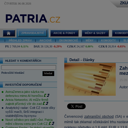
ZKU
ČTVRTEK 06.08.2026
ZPRAVODAJSTVÍ
AKCIE & FONDY
MĚNY & SAZBY
KOMODIT
|
PŘEHLED ZPRÁV
|
AKCIOVÉ
|
EKONOMICKÉ
|
MĚNY
|
KOMODITY
|
SL
PX
2 769,04
0,11%
DAX
26 126,30
-0,29%
CZK/€
24,167
0,00%
CZK/$
20,914
-0,03%
Detail - články
HLEDAT V KOMENTÁŘÍCH
Zah
mez
Pokročilé hledání
hledat
15.09
INVESTIČNÍ DOPORUČENÍ
Autor
AstraZeneca jako sázka na
defenzivu mimo AI horečku
Arista Networks: AI může firmě
zajistit příznivý vítr do zad
Analytický radar: Colt CZ roste díky
vyšší marži, širší integraci i
stabilnějšímu byznysu
Červencový
zahraniční obchod
(SA) v e
Nové střelivo pro další růst. Patria
mírně tak zklamal očekávání trhu nastav
mění cílovou cenu pro Colt CZ
poklesu přebytku o 1,6 mld.
EUR
z 13,8
Goldman Sachs: Je dobrý okamžik