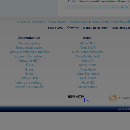
13:52
Palantir zasadil medvědům těžkou rá
1
2
3
4
O Patria.cz
|
Reklama
|
Mapa Stránek
|
Skupina Patria
|
Kariéra v Patrii
|
Podmínky uží
|
Cookies
|
|
RSS / XML
E-mail newsletter
SMS zpravod
Zpravodajství:
Akcie:
Akciové zprávy
Akcie ČEZ
Ekonomické zprávy
Akcie NWR
Zprávy o měnách a sazbách
Akcie Komerční banka
Zprávy o komoditách
Akcie Erste Bank
Zprávy o HDP
Akcie O2
ČNB
Akcie Kofola
Grexit
Akcie Apple
Brexit
Akcie Facebook
Volby v USA
Akcie BMW
Video zpravodajství
Akcie GE
Investiční komentáře
Akcie Moneta
Tvorba apl