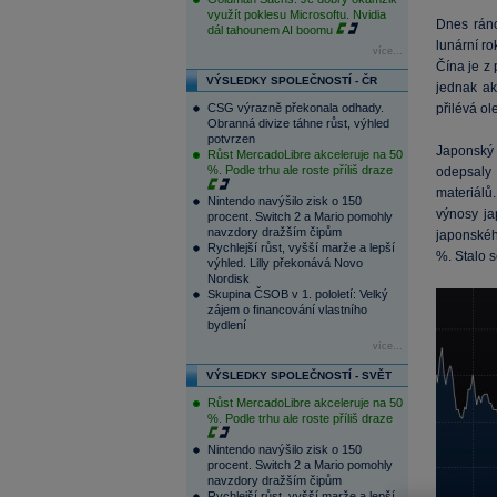
využít poklesu Microsoftu. Nvidia
Dnes rán
dál tahounem AI boomu
lunární r
více...
Čína je z 
VÝSLEDKY SPOLEČNOSTÍ - ČR
jednak ak
CSG výrazně překonala odhady.
přilévá o
Obranná divize táhne růst, výhled
potvrzen
Japonský 
Růst MercadoLibre akceleruje na 50
%. Podle trhu ale roste příliš draze
odepsaly 
materiálů.
Nintendo navýšilo zisk o 150
výnosy ja
procent. Switch 2 a Mario pomohly
navzdory dražším čipům
japonskéh
Rychlejší růst, vyšší marže a lepší
%. Stalo 
výhled. Lilly překonává Novo
Nordisk
Skupina ČSOB v 1. pololetí: Velký
zájem o financování vlastního
bydlení
více...
VÝSLEDKY SPOLEČNOSTÍ - SVĚT
Růst MercadoLibre akceleruje na 50
%. Podle trhu ale roste příliš draze
Nintendo navýšilo zisk o 150
procent. Switch 2 a Mario pomohly
navzdory dražším čipům
Rychlejší růst, vyšší marže a lepší