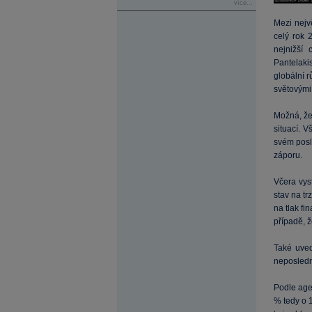
více...
Mezi nejv
celý rok 
nejnižší
Pantelakis
globální r
světovými
Možná, že 
situací. 
svém posl
záporu.
Včera vys
stav na t
na tlak fi
případě, ž
Také uve
neposlední
Podle age
% tedy o 