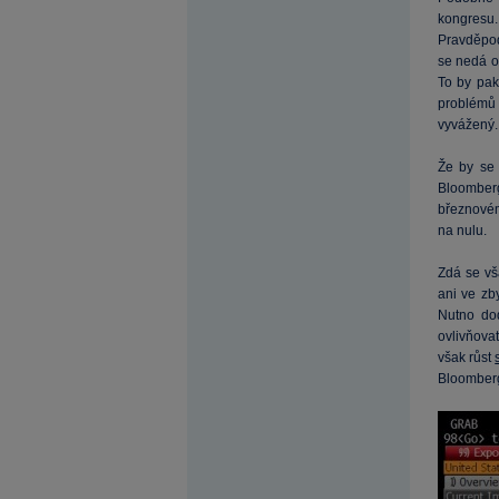
kongresu
Pravděpod
se nedá o
To by pak
problémů
vyvážený.
Že by se 
Bloomberg
březnové
na nulu.
Zdá se vš
ani ve zb
Nutno do
ovlivňova
však růst
Bloomber