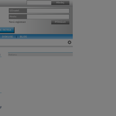
Hledej
Uživatel:
Heslo:
Nová registrace
Přihlásit
E PATRIA
DISKUSE
|
BLOG
j
Reklama
y