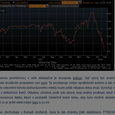
jasnou proměnnou v celé skládačce je dozajista
inflace
. Její vývoj byl značn
án brutálním propadem cen
ropy
. Ta prostupuje celým spotřebním košem a tak s
že odeznění tohoto jednorázového efektu bude ještě nějakou dobu trvat. Vynořují s
z deflačních tlaků. Otázkou zůstává, jestli tyto obavy mají reálný podklad, když 
orázový faktor, který v podstatě částečně brání tomu, aby bylo možné detailn
t co je ještě efekt nízké
ropy
a co ne.
se obchoduje v Evropě smíšeně. Jsou tu tak známky jisté stabilizace. FTSE10