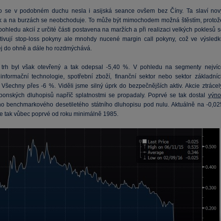
o se v podobném duchu nesla i asijská seance ovšem bez Číny. Ta slaví nov
ok a na burzách se neobchoduje. To může být mimochodem možná štěstím, protož
pohledu akcií z určité části postavena na maržích a při realizaci velkých poklesů 
tivují stop-loss pokyny ale mnohdy nucené margin call pokyny, což ve výsledk
lej do ohně a dále ho rozdmýchává.
trh byl však otevřený a tak odepsal -5,40 %. V pohledu na segmenty nejvíc
informační technologie, spotřební zboží, finanční sektor nebo sektor základníc
 Všechny přes -6 %. Viděli jsme silný úprk do bezpečnějších aktiv. Akcie ztrácely
ponských dluhopisů napříč splatnostmi se propadaly. Poprvé se tak dostal
výno
o benchmarkového desetiletého státního dluhopisu pod nulu. Aktuálně na -0,02
se tak vůbec poprvé od roku minimálně 1985.