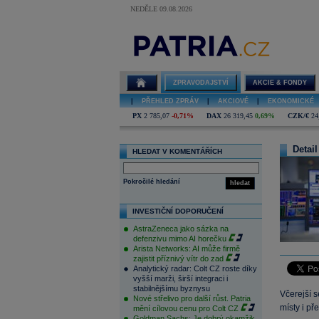
NEDĚLE 09.08.2026
ZPRAVODAJSTVÍ
AKCIE & FONDY
|
PŘEHLED ZPRÁV
|
AKCIOVÉ
|
EKONOMICKÉ
PX
2 785,07
-0,71%
DAX
26 319,45
0,69%
CZK/€
24
Detail
HLEDAT V KOMENTÁŘÍCH
Pokročilé hledání
hledat
INVESTIČNÍ DOPORUČENÍ
AstraZeneca jako sázka na
defenzivu mimo AI horečku
Arista Networks: AI může firmě
zajistit příznivý vítr do zad
Analytický radar: Colt CZ roste díky
vyšší marži, širší integraci i
stabilnějšímu byznysu
Včerejší s
Nové střelivo pro další růst. Patria
místy i př
mění cílovou cenu pro Colt CZ
Goldman Sachs: Je dobrý okamžik