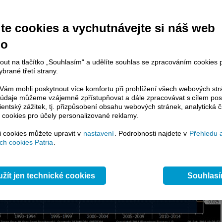
te cookies a vychutnávejte si náš web
no
nout na tlačítko „Souhlasím“ a udělíte souhlas se zpracováním cookies 
brané třetí strany.
ám mohli poskytnout více komfortu při prohlížení všech webových st
to údaje můžeme vzájemně zpřístupňovat a dále zpracovávat s cílem pos
lientský zážitek, tj. přizpůsobení obsahu webových stránek, analytická č
 cookies pro účely personalizované reklamy.
si cookies můžete upravit v
nastavení
. Podrobnosti najdete v
Přehledu 
h cookies Patria
.
žít jen technické cookies
Souhlas