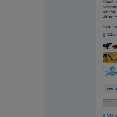
přidává +
Stockholm
zeleném, 
větším roz
Zdroj: Bl
Čtěte 
Tagy:
s
Reklama
Váš n