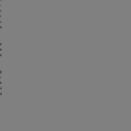
.
u
.
u
i
y
a
a
b
.
e
í
t