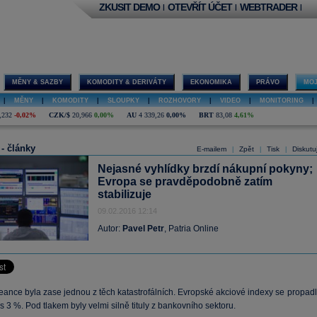
ZKUSIT DEMO
OTEVŘÍT ÚČET
WEBTRADER
|
|
|
MĚNY & SAZBY
KOMODITY & DERIVÁTY
EKONOMIKA
PRÁVO
MOJ
|
MĚNY
|
KOMODITY
|
SLOUPKY
|
ROZHOVORY
|
VIDEO
|
MONITORING
|
,232
-0,02%
CZK/$
20,966
0,00%
AU
4 339,26
0,00%
BRT
83,08
4,61%
 - články
E-mailem
Zpět
Tisk
Diskutu
|
|
|
Nejasné vyhlídky brzdí nákupní pokyny;
Evropa se pravděpodobně zatím
stabilizuje
09.02.2016 12:14
Autor:
Pavel Petr
, Patria Online
eance byla zase jednou z těch katastrofálních. Evropské akciové indexy se propadl
es 3 %. Pod tlakem byly velmi silně tituly z bankovního sektoru.