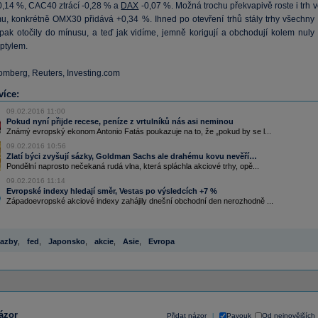
0,14 %, CAC40 ztrácí -0,28 % a
DAX
-0,07 %. Možná trochu překvapivě roste i trh 
u, konkrétně OMX30 přidává +0,34 %. Ihned po otevření trhů stály trhy všechny 
pak otočily do mínusu, a teď jak vidíme, jemně korigují a obchodují kolem nuly 
ptylem.
oomberg, Reuters, Investing.com
více:
09.02.2016 11:00
Pokud nyní přijde recese, peníze z vrtulníků nás asi neminou
Známý evropský ekonom Antonio Fatás poukazuje na to, že „pokud by se l...
09.02.2016 10:56
Zlatí býci zvyšují sázky, Goldman Sachs ale drahému kovu nevěří…
Pondělní naprosto nečekaná rudá vlna, která spláchla akciové trhy, opě...
09.02.2016 11:14
Evropské indexy hledají směr, Vestas po výsledcích +7 %
Západoevropské akciové indexy zahájily dnešní obchodní den nerozhodně ...
azby
,
fed
,
Japonsko
,
akcie
,
Asie
,
Evropa
ázor
Přidat názor
Pavouk
Od nejnovějších
|