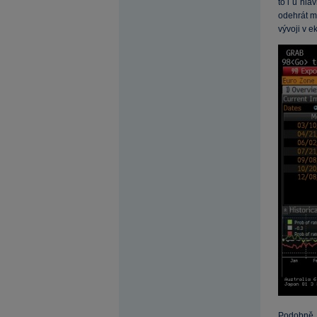
to i u hla
odehrát m
vývoji v 
Podobně n