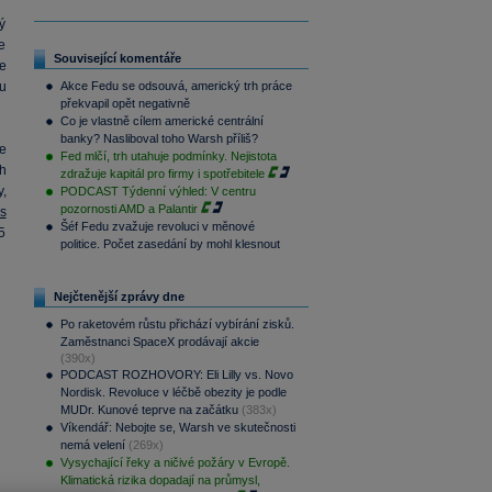
ý
e
Související komentáře
se
u
Akce Fedu se odsouvá, americký trh práce
překvapil opět negativně
Co je vlastně cílem americké centrální
banky? Nasliboval toho Warsh příliš?
e
Fed mlčí, trh utahuje podmínky. Nejistota
h
zdražuje kapitál pro firmy i spotřebitele
,
PODCAST Týdenní výhled: V centru
pozornosti AMD a Palantir
s
Šéf Fedu zvažuje revoluci v měnové
5
politice. Počet zasedání by mohl klesnout
Nejčtenější zprávy dne
Po raketovém růstu přichází vybírání zisků.
Zaměstnanci SpaceX prodávají akcie
(390x)
PODCAST ROZHOVORY: Eli Lilly vs. Novo
Nordisk. Revoluce v léčbě obezity je podle
MUDr. Kunové teprve na začátku
(383x)
Víkendář: Nebojte se, Warsh ve skutečnosti
nemá velení
(269x)
Vysychající řeky a ničivé požáry v Evropě.
Klimatická rizika dopadají na průmysl,