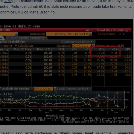
vní
sazby
pro refinancování. Stále však čekáme až do března a do té doby se můž
nohé. Proto rozhodnutí ECB je stále ještě nejasné a roli bude také hrát komentář 
ekonomice EMU od Maria Draghiho.
ejasný zato ostře sledovaný je zítřejší projev Janet Yellenové v americké