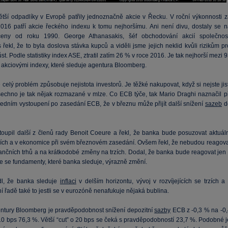
ětší odpadlíky v Evropě patřily jednoznačně akcie v Řecku. V roční výkonnosti z
2016 patří akcie řeckého indexu k tomu nejhoršímu. Ani není divu, dostaly se n
 ceny od roku 1990. George Athanasakis, šéf obchodování akcií společnost
 řekl, že to byla doslova stávka kupců a viděli jsme jejich neklid kvůli rizikům p
ůst. Podle statistiky index ASE, ztratil zatím 26 % v roce 2016. Je tak nejhorší mezi 
 akciovými indexy, které sleduje agentura Bloomberg.
celý problém způsobuje nejistota investorů. Je těžké nakupovat, když si nejste jis
Všechno je tak nějak rozmazané v mlze. Co ECB týče, tak Mario Draghi naznačil př
edním vystoupení po zasedání ECB, že v březnu může přijít další snížení
sazeb
d
toupil další z členů rady Benoit Coeure a řekl, že banka bude posuzovat aktuáln
rzích a v ekonomice při svém březnovém zasedání. Ovšem řekl, že nebudou reagova
nančních trhů a na krátkodobé změny na trzích. Dodal, že banka bude reagovat jen 
e se fundamenty, které banka sleduje, výrazně změní.
dl, že banka sleduje
inflaci
v delším horizontu, vývoj v rozvíjejících se trzích a 
 řadě také to jestli se v eurozóně nenafukuje nějaká bublina.
ntury Bloomberg je pravděpodobnost snížení depozitní
sazby
ECB z -0,3 % na -0,
10 bps 76,3 %. Větší “cut” o 20 bps se čeká s pravděpodobností 23,7 %. Podobné j