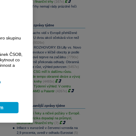
ekonomiku i finanční trhy
(167x)
Víkendář: Trhy nemají rády prázdné řeči
(164x)
Nejčtenější zprávy týdne
Goldman Sachs vidí v Evropě přehlížené
pro skupinu
příležitosti. U dvou akcií očekává více než
100% růst
(9326x)
PODCAST ROZHOVORY: Eli Lilly vs. Novo
Nordisk. Revoluce v léčbě obezity je podle
ránek ČSOB,
MUDr. Kunové teprve na začátku
(7790x)
kytnout co
CSG výrazně překonala odhady. Obranná
innost a
divize táhne růst, výhled potvrzen
(5457x)
PREVIEW: CSG míří k dalšímu růstu.
Klíčové bude tempo obranné divize a vývoj
a
zakázkové knihy
(4493x)
PODCAST Týdenní výhled: V centru
pozornosti AMD a Palantir
(4267x)
Nejdiskutovanější zprávy týdne
ím
Vysychající řeky a ničivé požáry v Evropě.
Klimatická rizika dopadají na průmysl,
ekonomiku i finanční trhy
(7)
Inflace v eurozóně v červenci vzrostla na
2,9 procenta, uvedl v odhadu Eurostat
(5)