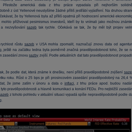
. Přestože americká data z trhu práce vypadala při nejhorším solidně
obně z úst Yellenové neuslyšíme žádné příliš jestřábí vyjádření. Na druhou stran
čekávat, že by Yellenová byla až příliš opatrná při hodnocení americké ekonomiky
 mohlo přiživovat pesimismus investorů, kteří by to vnímali jako možnou známk
 a nezvyšování
sazeb
tak rychle. Očekává se tak, že by měl být projev velm
rychlost růstu
sazeb
v USA mohla zpomalit, naznačují znovu data od agentur
, ještě na začátku ledna byla poměrně značná pravděpodobnost toho, že se n
m zasedání znovu
sazby
zvýší. Podle aktuálních dat tato pravděpodobnost propadl
ak, že podle dat, která známe k dnešku, není příliš pravděpodobné zvýšení
saze
ytku roku. Růst o 25 bps je při prosincovém zasedání pravděpodobný na 26,4 %
dat, že jsme zatím v únoru a data o
inflaci
, z trhu práce apod. budou nadál
t tyto pravděpodobnosti a hlavně komunikaci a konání FEDu. Pro nejbližší zasedán
sazeb
z tohoto pohledu v aktuální situaci vypadá spíše nepravděpodobně podle da
g.