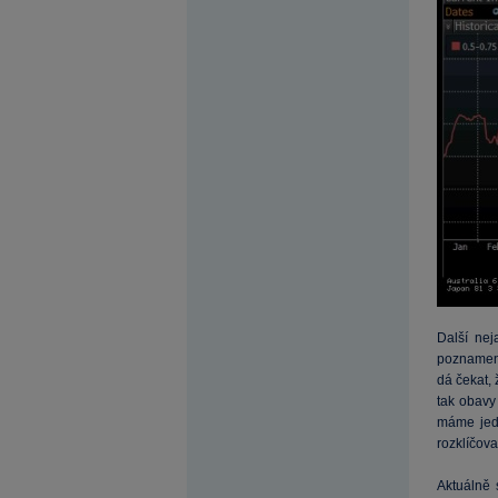
Další ne
poznamen
dá čekat, 
tak obavy 
máme jedn
rozklíčova
Aktuálně 