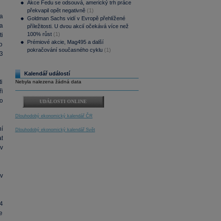
Akce Fedu se odsouvá, americký trh práce
překvapil opět negativně
(1)
a
Goldman Sachs vidí v Evropě přehlížené
a
příležitosti. U dvou akcií očekává více než
100% růst
(1)
i
Prémiové akcie, Mag495 a další
ro
pokračování současného cyklu
(1)
93
Kalendář událostí
ti
Nebyla nalezena žádná data
i
o
UDÁLOSTI ONLINE
Dlouhodobý ekonomický kalendář ČR
í
Dlouhodobý ekonomický kalendář Svět
t
v
v
4
e