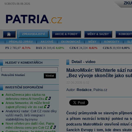
ZKU
SOBOTA 08.08.2026
MakroMixér:
Wichterle sází
na vodu,
Ameriku i
českou
ZPRAVODAJSTVÍ
AKCIE & FONDY
MĚNY & SAZBY
KOMODIT
značku. „Bez
vývoje
|
PŘEHLED ZPRÁV
|
AKCIOVÉ
|
EKONOMICKÉ
|
MĚNY
|
KOMODITY
|
SL
skončíte jako
subdodavatel“
PX
2 785,07
-0,71%
DAX
26 319,45
0,69%
CZK/€
24,224
-0,02%
CZK/$
20,959
0,00%
Detail - video
HLEDAT V KOMENTÁŘÍCH
MakroMixér: Wichterle sází n
„Bez vývoje skončíte jako s
Pokročilé hledání
hledat
22.06.2026 6:02
INVESTIČNÍ DOPORUČENÍ
Autor:
Redakce
, Patria.cz
AstraZeneca jako sázka na
defenzivu mimo AI horečku
Arista Networks: AI může firmě
zajistit příznivý vítr do zad
Analytický radar: Colt CZ roste díky
Český průmyslník se slavným příjmením,
vyšší marži, širší integraci i
a přitom neztrácí kritický pohled na 
stabilnějšímu byznysu
Nové střelivo pro další růst. Patria
podcastu MakroMixér otevřeně mluví 
mění cílovou cenu pro Colt CZ
šancích Evropy i tom, kde dnes skut
Goldman Sachs: Je dobrý okamžik