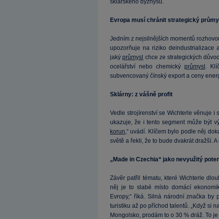
sklářského byznysu.
Evropa musí chránit strategický průmy
Jedním z nejsilnějších momentů rozhovoru
upozorňuje na riziko deindustrializace
jaký
průmysl
chce ze strategických důvodů
ocelářství nebo chemický
průmysl
. Kl
subvencovaný čínský export a ceny energ
Sklárny: z vášně profit
Vedle strojírenství se Wichterle věnuje 
ukazuje, že i tento segment může být v
korun
,“ uvádí. Klíčem bylo podle něj dok
světě a řekli, že to bude dvakrát dražší. A o
„Made in Czechia“ jako nevyužitý poten
Závěr patřil tématu, které Wichterle d
něj je to slabé místo domácí ekonomik
Evropy,“ říká. Silná národní značka by
turistiku až po příchod talentů. „Když si 
Mongolsko, prodám to o 30 % dráž. To je 