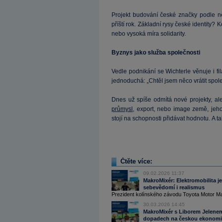
Projekt budování české značky podle něj
příští rok. Základní rysy české identity? 
nebo vysoká míra solidarity.
Byznys jako služba společnosti
Vedle podnikání se Wichterle věnuje i fi
jednoduchá: „Chtěl jsem něco vrátit spole
Dnes už spíše odmítá nové projekty, al
průmysl
, export, nebo image země, jeh
stojí na schopnosti přidávat hodnotu. A t
Čtěte více:
09.02.2026 11:37
MakroMixér: Elektromobilita j
sebevědomí i realismus
Prezident kolínského závodu Toyota Motor Ma
30.03.2026 14:45
MakroMixér s Liborem Jelenem o
dopadech na českou ekonom