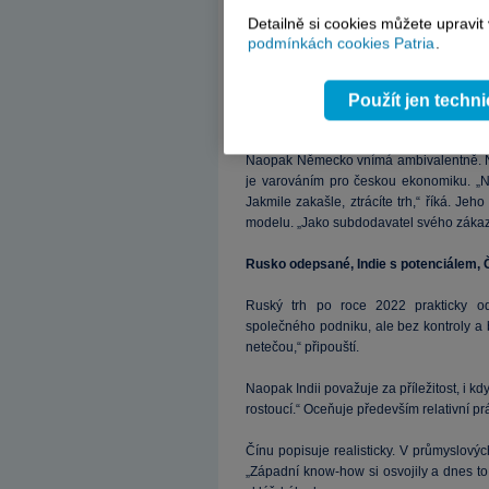
Amerika jako vztahový byznys, Německ
Detailně si cookies můžete upravit
podmínkách cookies Patria
.
Z geografického pohledu Wichterle sází 
nejen obrovský, ale i specifický: „Ameri
všechno bude fungovat a že problém vyřeší
Použít jen techn
místě. „Ten vztah se z Evropy buduje ext
Naopak Německo vnímá ambivalentně. Na j
je varováním pro českou ekonomiku. „N
Jakmile zakašle, ztrácíte trh,“ říká. J
modelu. „Jako subdodavatel svého zákazn
Rusko odepsané, Indie s potenciálem, Č
Ruský trh po roce 2022 prakticky od
společného podniku, ale bez kontroly a 
netečou,“ připouští.
Naopak Indii považuje za příležitost, i kd
rostoucí.“ Oceňuje především relativní prá
Čínu popisuje realisticky. V průmyslový
„Západní know-how si osvojily a dnes to