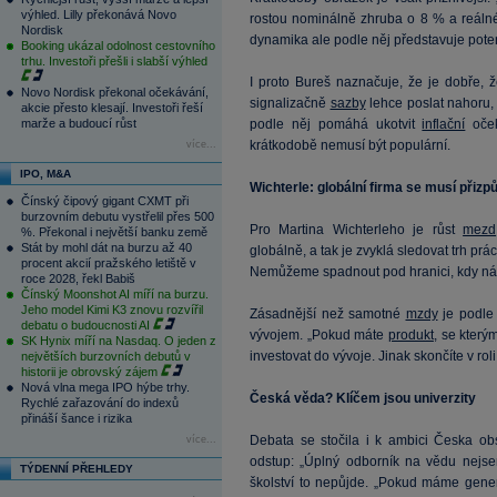
výhled. Lilly překonává Novo
rostou nominálně zhruba o 8 % a reálné
Nordisk
dynamika ale podle něj představuje pote
Booking ukázal odolnost cestovního
trhu. Investoři přešli i slabší výhled
I proto Bureš naznačuje, že je dobře, 
Novo Nordisk překonal očekávání,
signalizačně
sazby
lehce poslat nahoru, 
akcie přesto klesají. Investoři řeší
marže a budoucí růst
podle něj pomáhá ukotvit
inflační
oček
krátkodobě nemusí být populární.
více...
IPO, M&A
Wichterle: globální firma se musí přiz
Čínský čipový gigant CXMT při
burzovním debutu vystřelil přes 500
Pro Martina Wichterleho je růst
mezd
%. Překonal i největší banku země
Stát by mohl dát na burzu až 40
globálně, a tak je zvyklá sledovat trh pr
procent akcií pražského letiště v
Nemůžeme spadnout pod hranici, kdy ná
roce 2028, řekl Babiš
Čínský Moonshot AI míří na burzu.
Jeho model Kimi K3 znovu rozvířil
Zásadnější než samotné
mzdy
je podle 
debatu o budoucnosti AI
vývojem. „Pokud máte
produkt
, se který
SK Hynix míří na Nasdaq. O jeden z
investovat do vývoje. Jinak skončíte v rol
největších burzovních debutů v
historii je obrovský zájem
Nová vlna mega IPO hýbe trhy.
Česká věda? Klíčem jsou univerzity
Rychlé zařazování do indexů
přináší šance i rizika
Debata se stočila i k ambici Česka obs
více...
odstup: „Úplný odborník na vědu nejse
TÝDENNÍ PŘEHLEDY
školství to nepůjde. „Pokud máme genero