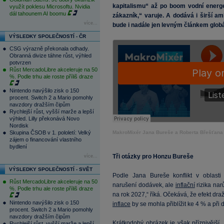
kapitalismu“ až po boom vodní energe
využít poklesu Microsoftu. Nvidia
dál tahounem AI boomu
zákazník,“ varuje. A dodává i širší 
více...
bude i nadále jen levným článkem globá
VÝSLEDKY SPOLEČNOSTÍ - ČR
CSG výrazně překonala odhady.
Obranná divize táhne růst, výhled
potvrzen
Růst MercadoLibre akceleruje na 50
%. Podle trhu ale roste příliš draze
Nintendo navýšilo zisk o 150
procent. Switch 2 a Mario pomohly
navzdory dražším čipům
Rychlejší růst, vyšší marže a lepší
výhled. Lilly překonává Novo
Nordisk
Skupina ČSOB v 1. pololetí: Velký
MakroMixér Jana Bureše a Roberta Břešťana
zájem o financování vlastního
bydlení
Tři otázky pro Honzu Bureše
více...
VÝSLEDKY SPOLEČNOSTÍ - SVĚT
Podle Jana Bureše konflikt v oblasti
Růst MercadoLibre akceleruje na 50
narušení dodávek, ale
inflační
rizika nar
%. Podle trhu ale roste příliš draze
na rok 2027,“ říká. Očekává, že efekt dra
Nintendo navýšilo zisk o 150
inflace
by se mohla přiblížit ke 4 % a při d
procent. Switch 2 a Mario pomohly
navzdory dražším čipům
Krátkodobý obrázek je však příznivější
Rychlejší růst, vyšší marže a lepší