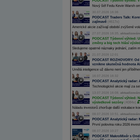
PODCAST Týdenní výhled: V 
Nový šéf Fedu Kevin Warsh ome
30.07.2026 16:36
PODCAST Traders Talk: Korek
zajímavě
(4617x)
Americké akcie zažívají období zvýšené volat
27.07.2026 16:35,
aktualizován
PODCAST Týdenní výhled: USA
změny a big tech hlásí výsle
Sledujeme opatrné náznaky jednání, zatím 
21.07.2026 12:01
PODCAST ROZHOVORY: Od Sk
vznikne skutečná hodnota A
Umělá inteligence už dávno není jen příběhem
16.07.2026 16:32
PODCAST Analytický radar: Ak
Technologické akcie mají za se
13.07.2026 16:08,
aktualizován
PODCAST Týdenní výhled: Nov
výsledkové sezóny
(4084x)
Náladu investorů zhoršuje další eskalace kon
09.07.2026 10:51,
aktualizován
PODCAST Analytický radar: M
První polovina roku 2026 invest
08.07.2026 10:27
PODCAST MakroMixér s Ondře