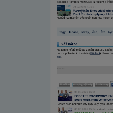
Eskalace konfliktu mezi USA, Izraelem a Írán
29.04.2026 10:36
MakroMixér: Energetické trhy n
Pavel Řežábek o plynu, elektři
Napětí na Blízkém východě, nejistota kolem do
Tagy:
Inflace
,
sazby
,
čnb
,
ČR
,
byz
Váš názor
Na tomto místě můžete zahájit diskusi. Zatím
pouze přihlášení uživatelé (
Přihlásit
). Pokud ne
zde
.
Reklama
Aktuálně
Analýzy, výhledy
Rozhovory
05.08.2026 16:05
PODCAST ROZHOVORY: Eli Lill
podle MUDr. Kunové teprve n
Ještě před několika lety byly léky typu Oz
03.08.2026 15:54,
aktualizován