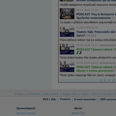
prověří schopnost lidí se mě
Umělá inteligence nezpůsobí masovou nezamě
01.07.2026 12:06
PODCAST Trhy & Bohatství s 
Spořením nezbohatneme
(57
Co bude v příštích desetiletích nejcennější k
30.06.2026 16:39
Traders Talk: Polovodiče dál t
šanci?
(3133x)
Polovodičový sektor má za sebou mimořádnou 
29.06.2026 16:27,
aktualizován
PODCAST Týdenní výhled: Trh
Tento týden budou trhy budou především ameri
22.06.2026 16:03,
aktualizován
PODCAST Týdenní výhled: Cha
Micron v centru pozornosti
(
Tento týden reportuje Micron, který vstupuje 
1
2
3
4
O Patria.cz
|
Reklama
|
Mapa Stránek
|
Skupina Patria
|
Kariéra v Patrii
|
Podmínky uží
|
Cookies
|
|
RSS / XML
E-mail newsletter
SMS zpravod
Zpravodajství:
Akcie:
Akciové zprávy
Akcie ČEZ