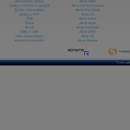
Ekonomické zprávy
Akcie NWR
Zprávy o měnách a sazbách
Akcie Komerční banka
Zprávy o komoditách
Akcie Erste Bank
Zprávy o HDP
Akcie O2
ČNB
Akcie Kofola
Grexit
Akcie Apple
Brexit
Akcie Facebook
Volby v USA
Akcie BMW
Video zpravodajství
Akcie GE
Investiční komentáře
Akcie Moneta
Tvorba apl