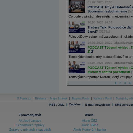
01.07.2026 12:06
PODCAST Trhy & Bohatství s 
Spořením nezbohatneme
(57
Co bude v příštích desetiletích nejcennější k
30.06.2026 16:39
Traders Talk: Polovodiče dál t
šanci?
(3159x)
Polovodičový sektor má za sebou mimořádnou 
29.06.2026 16:27,
aktualizován
PODCAST Týdenní výhled: Trh
Tento týden budou trhy budou především ameri
22.06.2026 16:03,
aktualizován
PODCAST Týdenní výhled: Cha
Micron v centru pozornosti
(
Tento týden reportuje Micron, který vstupuje 
1
2
3
4
O Patria.cz
|
Reklama
|
Mapa Stránek
|
Skupina Patria
|
Kariéra v Patrii
|
Podmínky uží
|
Cookies
|
|
RSS / XML
E-mail newsletter
SMS zpravod
Zpravodajství:
Akcie:
Akciové zprávy
Akcie ČEZ
Ekonomické zprávy
Akcie NWR
Zprávy o měnách a sazbách
Akcie Komerční banka