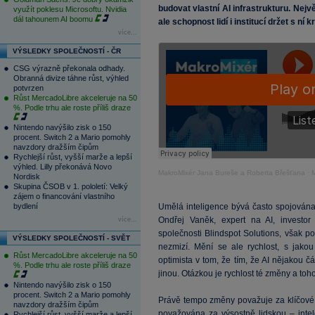
budovat vlastní AI infrastrukturu. Nej
využít poklesu Microsoftu. Nvidia
dál tahounem AI boomu
ale schopnost lidí i institucí držet s ní k
více...
VÝSLEDKY SPOLEČNOSTÍ - ČR
CSG výrazně překonala odhady.
Obranná divize táhne růst, výhled
potvrzen
Růst MercadoLibre akceleruje na 50
%. Podle trhu ale roste příliš draze
Nintendo navýšilo zisk o 150
procent. Switch 2 a Mario pomohly
navzdory dražším čipům
Rychlejší růst, vyšší marže a lepší
výhled. Lilly překonává Novo
MakroMixér Jana Bureše a Roberta Břešťana
·
M
Nordisk
Skupina ČSOB v 1. pololetí: Velký
zájem o financování vlastního
bydlení
Umělá inteligence bývá často spojována
Ondřej Vaněk, expert na AI, investor
více...
společnosti Blindspot Solutions, však p
VÝSLEDKY SPOLEČNOSTÍ - SVĚT
nezmizí. Mění se ale rychlost, s jako
Růst MercadoLibre akceleruje na 50
optimista v tom, že tím, že AI nějakou čás
%. Podle trhu ale roste příliš draze
jinou. Otázkou je rychlost té změny a to
Nintendo navýšilo zisk o 150
procent. Switch 2 a Mario pomohly
Právě tempo změny považuje za klíčové. 
navzdory dražším čipům
považována za výsostně lidskou – intelek
Rychlejší růst, vyšší marže a lepší