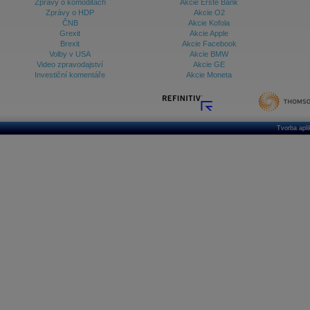
Zprávy o komoditách
Akcie Erste Bank
Zprávy o HDP
Akcie O2
ČNB
Akcie Kofola
Grexit
Akcie Apple
Brexit
Akcie Facebook
Volby v USA
Akcie BMW
Video zpravodajství
Akcie GE
Investiční komentáře
Akcie Moneta
Tvorba apl