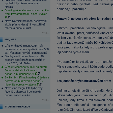
výhled. Lilly překonává Novo
přesnost nebo rychlost. Teď nahrazuje
Nordisk
doména,“ upozorňuje.
Booking ukázal odolnost cestovního
trhu. Investoři přešli i slabší výhled
Tentokrát nejsou v ohrožení jen rutinní
Novo Nordisk překonal očekávání,
akcie přesto klesají. Investoři řeší
marže a budoucí růst
Zatímco předchozí technologické r
kvalifikovanou práci, současná vlna AI se 
více...
že čím více člověk investoval do vzdělání
IPO, M&A
platit a řada expertů může být výhledově
Čínský čipový gigant CXMT při
ještě před několika lety šlo o profesi
burzovním debutu vystřelil přes 500
její podoba rychle mění.
%. Překonal i největší banku země
Stát by mohl dát na burzu až 40
procent akcií pražského letiště v
„Programátor je vytlačován do manažersk
roce 2028, řekl Babiš
Místo samotného psaní kódu bude podle n
Čínský Moonshot AI míří na burzu.
Jeho model Kimi K3 znovu rozvířil
digitální asistenty či autonomní AI agenty.
debatu o budoucnosti AI
SK Hynix míří na Nasdaq. O jeden z
Éra jednočlenných miliardových firem
největších burzovních debutů v
historii je obrovský zájem
Nová vlna mega IPO hýbe trhy.
Jedním z nejzajímavějších trendů, který
Rychlé zařazování do indexů
přináší šance i rizika
takzvaného „one man unicorn“. „V Sili
unicorn, tedy firma s miliardovou ho
více...
říká. Podle něj umělá inteligence nás
TÝDENNÍ PŘEHLEDY
rozměrů. Činnosti, které dříve vyžadovaly