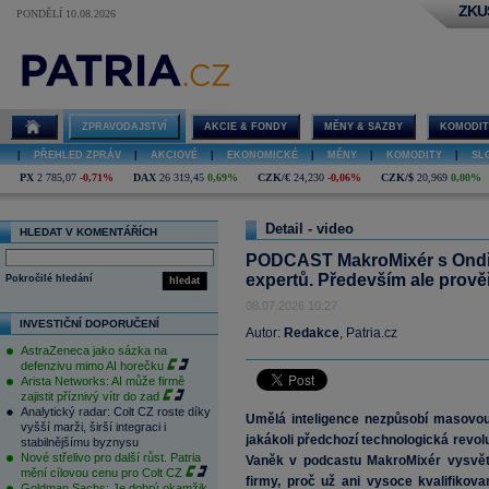
ZKU
PONDĚLÍ 10.08.2026
PODCAST
MakroMixér s
Ondřejem
Vaňkem: AI
nahradí část
ZPRAVODAJSTVÍ
AKCIE & FONDY
MĚNY & SAZBY
KOMODIT
expertů.
Především ale
|
PŘEHLED ZPRÁV
|
AKCIOVÉ
|
EKONOMICKÉ
|
MĚNY
|
KOMODITY
|
SL
prověří
schopnost lidí
PX
2 785,07
-0,71%
DAX
26 319,45
0,69%
CZK/€
24,230
-0,06%
CZK/$
20,969
0,00%
se měnit
Detail - video
HLEDAT V KOMENTÁŘÍCH
PODCAST MakroMixér s Ondře
expertů. Především ale prověř
Pokročilé hledání
hledat
08.07.2026 10:27
INVESTIČNÍ DOPORUČENÍ
Autor:
Redakce
, Patria.cz
AstraZeneca jako sázka na
defenzivu mimo AI horečku
Arista Networks: AI může firmě
zajistit příznivý vítr do zad
Analytický radar: Colt CZ roste díky
Umělá inteligence nezpůsobí masov
vyšší marži, širší integraci i
jakákoli předchozí technologická revol
stabilnějšímu byznysu
Nové střelivo pro další růst. Patria
Vaněk v podcastu MakroMixér vysvětl
mění cílovou cenu pro Colt CZ
firmy, proč už ani vysoce kvalifikov
Goldman Sachs: Je dobrý okamžik