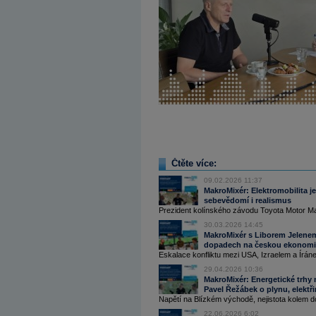
Čtěte více:
09.02.2026 11:37
MakroMixér: Elektromobilita j
sebevědomí i realismus
Prezident kolínského závodu Toyota Motor Ma
30.03.2026 14:45
MakroMixér s Liborem Jelenem o
dopadech na českou ekonom
Eskalace konfliktu mezi USA, Izraelem a Írán
29.04.2026 10:36
MakroMixér: Energetické trhy n
Pavel Řežábek o plynu, elektři
Napětí na Blízkém východě, nejistota kolem do
22.06.2026 6:02