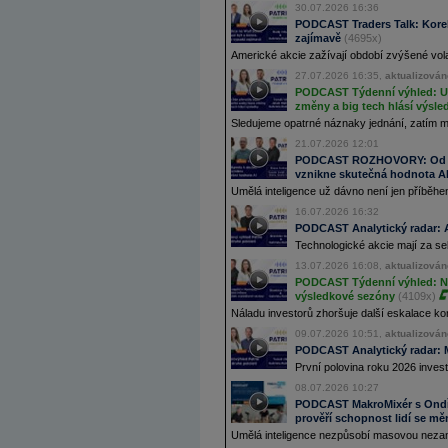
30.07.2026 16:36
PODCAST Traders Talk: Korek
zajímavě
(4695x)
Americké akcie zažívají období zvýšené volat
27.07.2026 16:35,
aktualizován
PODCAST Týdenní výhled: USA
změny a big tech hlásí výsle
Sledujeme opatrné náznaky jednání, zatím 
21.07.2026 12:01
PODCAST ROZHOVORY: Od Sk
vznikne skutečná hodnota A
Umělá inteligence už dávno není jen příběhem
16.07.2026 16:32
PODCAST Analytický radar: Ak
Technologické akcie mají za se
13.07.2026 16:08,
aktualizován
PODCAST Týdenní výhled: Nov
výsledkové sezóny
(4109x)
Náladu investorů zhoršuje další eskalace kon
09.07.2026 10:51,
aktualizován
PODCAST Analytický radar: M
První polovina roku 2026 invest
08.07.2026 10:27
PODCAST MakroMixér s Ondře
prověří schopnost lidí se mě
Umělá inteligence nezpůsobí masovou nezamě