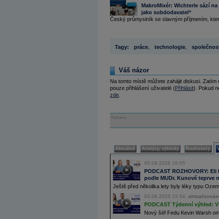
MakroMixér: Wichterle sází na
jako subdodavatel“
Český průmyslník se slavným příjmením, který v
Tagy:
práce
,
technologie
,
společnos
Váš názor
Na tomto místě můžete zahájit diskusi. Zatím
pouze přihlášení uživatelé (
Přihlásit
). Pokud ne
zde
.
Reklama
Aktuálně
Analýzy, výhledy
Rozhovory
05.08.2026 16:05
PODCAST ROZHOVORY: Eli Lill
podle MUDr. Kunové teprve n
Ještě před několika lety byly léky typu Oz
03.08.2026 15:54,
aktualizován
PODCAST Týdenní výhled: V 
Nový šéf Fedu Kevin Warsh ome