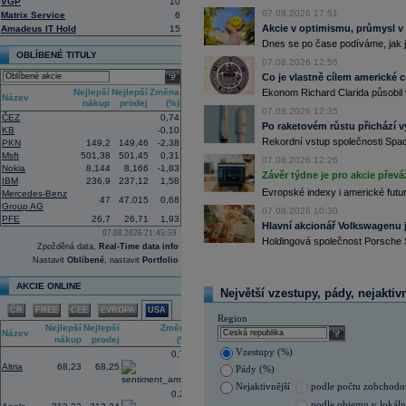
15:38
Zisky evropských firem s vysokou trž
VGP
10
vzrostly nejvíce od třetího čtvrtletí
07.08.2026 17:51
Matrix Service
6
energetických firem. S odkazem na g
Akcie v optimismu, průmysl v
Amadeus IT Hold
15
uvedla agentura Reuters. Dobré výsle
Dnes se po čase podíváme, jak j
oceli a chemického průmyslu (ČTK)
OBLÍBENÉ TITULY
07.08.2026 12:55
15:26
Cloudflare -
JP
......
select
Co je vlastně cílem americké 
15:05
Block - Bernste
...
Nejlepší
Nejlepší
Změna
Ekonom Richard Clarida působil 
14:49
Airbnb -
JP Mor
......
Název
nákup
prodej
(%)
07.08.2026 12:35
14:24
Roche -
Morgan
......
ČEZ
0,74
Po raketovém růstu přichází v
13:59
DHL - Bernstein
...
KB
-0,10
Rekordní vstup společnosti Spac
PKN
149,2
149,46
-2,38
13:44
BAE Systems - M
...
Msft
501,38
501,45
0,31
07.08.2026 12:26
13:04
Jedna z největších světových pořadate
Nokia
8,144
8,166
-1,83
procent v novém provozovateli multi
Závěr týdne je pro akcie převá
IBM
236,9
237,12
1,58
Nový společný podnik založí s invest
Evropské indexy i americké futur
Mercedes-Benz
Bestsport O2 arenu a O2 universum vla
47
47,015
0,68
Group AG
investiční společnost, PPF dosud pů
07.08.2026 10:30
PFE
26,7
26,71
1,93
12:09
Akciové podílové fondy za prvních s
Hlavní akcionář Volkswagenu j
07.08.2026 21:45:59
procenta, smíšené fondy 4,4 procent
Holdingová společnost Porsche 
Zpožděná data,
Real-Time data info
akciové fondy podle indexu přinesly
procenta a dluhopisové fondy 2,5 pr
Nastavit
Oblíbené
, nastavit
Portfolio
11:43
Novo Nordisk -
...
AKCIE ONLINE
11:27
Jedna z největších světových pořadate
Největší vzestupy, pády, nejaktiv
procent v novém provozovateli multi
ČR
FREE
CEE
EVROPA
USA
Nový společný podnik založí s invest
Region
Bestsport O2 arenu a O2 universum vla
Nejlepší
Nejlepší
Změna
select
Název
investiční společnost, PPF dosud pů
nákup
prodej
(%)
Vzestupy (%)
11:16
Porsche SE
, která je hlavním akci
0,72
se v pololetí propadla do čisté ztráty
Altria
68,23
68,25
Pády (%)
Zároveň automobilku
Volkswagen
vyz
Nejaktivnější
podle počtu zobchod
konkurenceschopnosti (ČTK)
0,26
podle objemu v lokál