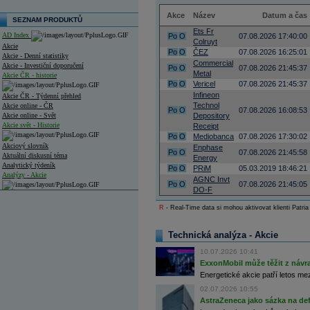
Akce
Název
Datum a čas
SEZNAM PRODUKTŮ
Ets Fr
AD Index
Po
O
07.08.2026 17:40:00
Colruyt
Akcie
Po
O
ČEZ
07.08.2026 16:25:01
Akcie - Denní statistiky
Commercial
Akcie - Investiční doporučení
Po
O
07.08.2026 21:45:37
Metal
Akcie ČR - historie
Po
O
Vericel
07.08.2026 21:45:37
Infineon
Akcie ČR - Týdenní přehled
Technol
Akcie online - ČR
Po
O
07.08.2026 16:08:53
Akcie online - Svět
Depository
Akcie svět - Historie
Receipt
Po
O
Mediobanca
07.08.2026 17:30:02
Akciový slovník
Enphase
Po
O
07.08.2026 21:45:58
Aktuální diskusní téma
Energy
Analytický týdeník
Po
O
PRiM
05.03.2019 18:46:21
Analýzy - Akcie
AGNC Invt
Po
O
07.08.2026 21:45:05
DO-F
Analýzy společností - ČR
R
- Real-Time data si mohou aktivovat klienti Patria
Analýzy společností - Střední Evropa
Technická analýza - Akcie
Analýzy společností - Svět
10.07.2026 10:41
Ankety a diskuze
ExxonMobil může těžit z návrat
Archiv - Analýzy online
Energetické akcie patří letos me
Archiv - Deník událostí
02.07.2026 10:55
Archiv - Flash analýzy (svět)
AstraZeneca jako sázka na de