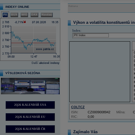
Reklama
INDEXY ONLINE
PX
BUX
WIG
DAX
Nasdaq
Výkon a volatilita konstituentů i
Index:
Další
akciové indexy
VÝSLEDKOVÁ SEZÓNA
2Q26 KALENDÁŘ USA
COLTCZ
ISIN:
CZ0009008942
Měna:
RIC:
0,00
2Q26 KALENDÁŘ EU
2Q26 KALENDÁŘ ČR
Zajímalo Vás