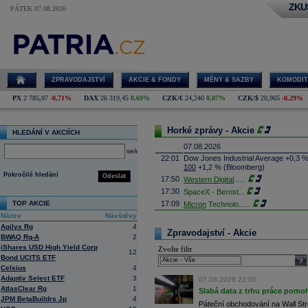
ZKU
PÁTEK 07.08.2026
ZPRAVODAJSTVÍ
AKCIE & FONDY
MĚNY & SAZBY
KOMODIT
PX
2 785,07
-0,71%
DAX
26 319,45
0,69%
CZK/€
24,240
0,07%
CZK/$
20,965
-0,29%
Horké zprávy - Akcie
HLEDÁNÍ V AKCIÍCH
07.08.2026
select
22:01
Dow Jones Industrial Average +0,3 
100
+1,2 % (Bloomberg)
Pokročilé hledání
Odeslat
17:50
Western Digital
......
17:30
SpaceX - Bernst
...
TOP AKCIE
17:09
Micron
Technolo
......
Název
Návštěvy
16:47
Exxon
Mobil - T
......
Agilyx Rg
4
16:26
Objem obchodů s akciemi na pražské
Zpravodajství - Akcie
BWAQ Rg-A
2
obchodů za poslední rok je 0,665 mld
iShares USD High Yield Corp
Zvolte filtr
16:23
Zvýšení výroby balistických střel A
12
Bond UCITS ETF
nějakou dobu potrvá. Agentuře Reuter
sele
Armin Papperger. Společná výroba 
Celsius
4
doplnit arzenál Spojeným státům, kte
Adaptiv Select ETF
3
07.08.2026 22:05
(ČTK)
AtlasClear Rg
1
Slabá data z trhu práce pomoh
16:07
Conocophillips
......
JPM BetaBuildrs Jp
4
Páteční obchodování na Wall Stre