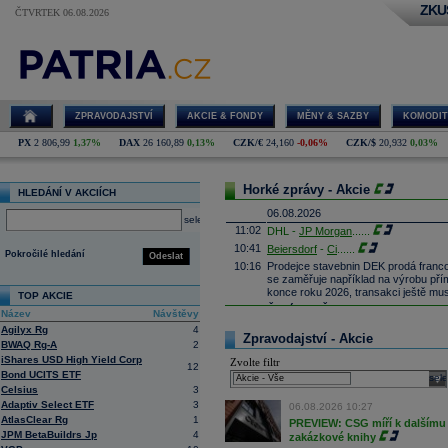
ZKU
ČTVRTEK 06.08.2026
ZPRAVODAJSTVÍ
AKCIE & FONDY
MĚNY & SAZBY
KOMODIT
PX
2 806,99
1,37%
DAX
26 160,89
0,13%
CZK/€
24,160
-0,06%
CZK/$
20,932
0,03%
Horké zprávy - Akcie
HLEDÁNÍ V AKCIÍCH
06.08.2026
select
11:02
DHL -
JP Morgan
......
10:41
Beiersdorf
-
Ci
......
Pokročilé hledání
Odeslat
10:16
Prodejce stavebnin DEK prodá franco
se zaměřuje například na výrobu př
konce roku 2026, transakci ještě mus
TOP AKCIE
10:05
Čistý zisk ČSOB vzrostl na 10,2 m
Název
Návštěvy
dosáhl 1 113 mld.
Kč
(meziročně vyš
Agilyx Rg
4
aktivních klientů meziročně o 71 ti
Zpravodajství - Akcie
BWAQ Rg-A
2
9:58
SoftBank oznámila za 1Q čistý zisk 3
iShares USD High Yield Corp
Zvolte filtr
12
9:46
Nintendo oznámilo za 1Q provozní zis
Bond UCITS ETF
sele
(Bloomberg)
Celsius
3
9:23
MercadoLibre oznámil za 2Q čisté tr
Adaptiv Select ETF
3
06.08.2026 10:27
(Bloomberg)
AtlasClear Rg
1
PREVIEW: CSG míří k dalšímu 
9:09
ČR:
Průmyslová výroba
v červnu mez
JPM BetaBuildrs Jp
4
zakázkové knihy
předchozímu poklesu o 1,0 % (Bloo