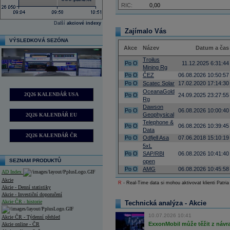
RIC:
0,00
Další
akciové indexy
Zajímalo Vás
VÝSLEDKOVÁ SEZÓNA
Akce
Název
Datum a čas
Troilus
Po
O
11.12.2025 6:31:44
Mining Rg
Po
O
ČEZ
06.08.2026 10:50:57
Po
O
Scatec Solar
17.02.2020 17:14:30
OceanaGold
2Q26 KALENDÁŘ USA
Po
O
24.09.2025 23:27:55
Rg
Dawson
Po
O
06.08.2026 10:00:40
Geophysical
2Q26 KALENDÁŘ EU
Telephone &
Po
O
06.08.2026 10:39:45
Data
2Q26 KALENDÁŘ ČR
Po
O
Odfjell Asa
07.06.2018 15:10:19
5xL
Po
O
SAP/RBI
06.08.2026 10:41:40
SEZNAM PRODUKTŮ
open
Po
O
AMG
06.08.2026 10:45:58
AD Index
Akcie
R
- Real-Time data si mohou aktivovat klienti Patria
Akcie - Denní statistiky
Akcie - Investiční doporučení
Akcie ČR - historie
Technická analýza - Akcie
10.07.2026 10:41
Akcie ČR - Týdenní přehled
ExxonMobil může těžit z návrat
Akcie online - ČR