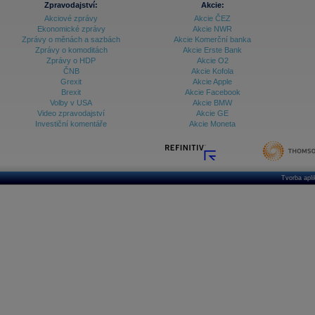
Zpravodajství:
Akcie:
Akciové zprávy
Akcie ČEZ
Archiv - Vývoj české koruny
Ekonomické zprávy
Akcie NWR
Zprávy o měnách a sazbách
Akcie Komerční banka
Archiv analýz - Makroukazatele
Zprávy o komoditách
Akcie Erste Bank
Zprávy o HDP
Akcie O2
Cenové indexy
Cenový kalkulátor
ČNB
Akcie Kofola
Ceny průmyslových výrobců - Data a prognózy
Grexit
Akcie Apple
(ČR)
Brexit
Akcie Facebook
Ceny průmyslových výrobců - Graf (ČR)
Volby v USA
Akcie BMW
Ceny průmyslových výrobců - Kalendář (ČR)
Video zpravodajství
Akcie GE
Ceny průmyslových výrobců - Zpravodajství
Investiční komentáře
Akcie Moneta
CORPORATE WEB SOLUTION
DATA EXPORT
Databanka - Akcie
Databanka - Ceny
Tvorba apl
Databanka - Ekonomický růst
Databanka - Indexy
Databanka - Měnové kurzy
Databanka - Trh práce
Databanka - Úrokové sazby
Databanka - Veřejné rozpočty