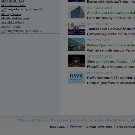
Akcie online - Svět
Energetické akcie patří letos me
Akcie svět - Historie
02.07.2026 10:55
AstraZeneca jako sázka na de
Akciový slovník
Letos dominovaly trhům akcie spoj
Aktuální diskusní téma
Analytický týdeník
30.06.2026 16:39
Analýzy - Akcie
Traders Talk: Polovodiče dál tá
Polovodičový sektor má za sebou
Analýzy společností - ČR
26.06.2026 6:06
Analýzy společností - Střední Evropa
Walmart jako kombinace růstu 
Walmart se podle analýzy Patrie 
Analýzy společností - Svět
18.06.2026 10:00
Silné vyhlídky pro Amazon. Ak
Ankety a diskuze
Přestože akcie Amazonu si letos
Archiv - Analýzy online
Archiv - Deník událostí
04.06.2026 13:06
RWE: Korekce může odeznít, n
Archiv - Flash analýzy (svět)
Rostoucí poptávka po elektrifikac
Archiv - Globální makroekonomické přehledy
Archiv - Horké Zprávy
Archiv - Kalendář událostí
Archiv - Měnová politika
Archiv - Měsíční makroekonomické přehledy
O Patria.cz
|
Reklama
|
Mapa Stránek
|
Skupina Patria
|
Kariéra v Patrii
|
Podmínky uží
Archiv - Souhrnné zprávy o vývoji ČR
|
Cookies
|
|
RSS / XML
E-mail newsletter
SMS zpravod
Archiv - Treasury alerty