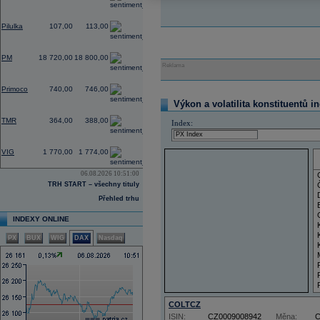
2,80
Pilulka
107,00
113,00
0,75
PM
18 720,00
18 800,00
Reklama
2,19
Primoco
740,00
746,00
Výkon a volatilita konstituentů i
0,00
TMR
364,00
388,00
Index:
3,51
VIG
1 770,00
1 774,00
06.08.2026 10:51:00
TRH START – všechny tituly
Přehled trhu
INDEXY ONLINE
PX
BUX
WIG
DAX
Nasdaq
COLTCZ
ISIN:
CZ0009008942
Měna: