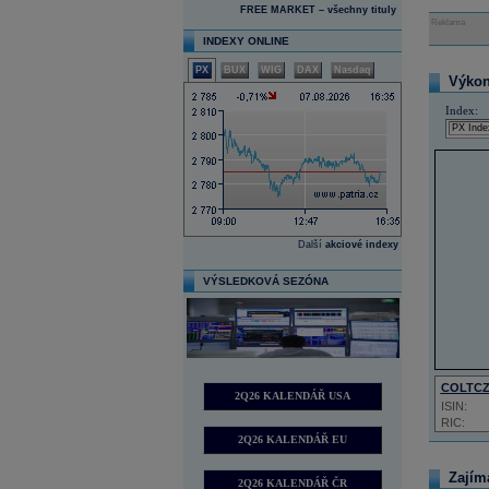
FREE MARKET – všechny tituly
Reklama
INDEXY ONLINE
PX
BUX
WIG
DAX
Nasdaq
Výkon 
Index:
Další
akciové indexy
VÝSLEDKOVÁ SEZÓNA
COLTC
2Q26 KALENDÁŘ USA
ISIN:
RIC:
2Q26 KALENDÁŘ EU
Zajím
2Q26 KALENDÁŘ ČR