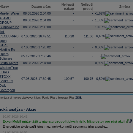
Nejlepší
Nejlepší
Název
Datum a čas
Změna
nákup
prodej
Mueller Water
08.08.2026 2:04:00
-
-
-1,62%
ALAMO
08.08.2026 2:04:00
-
-
1,55%
GROUP
Sunpower Inc
08.08.2026 2:00:00
-
-
10,67%
4xL
-0,45%
CECEUR/RBI
07.08.2026 16:49:51
110,20
111,60
open
STRT
07.08.2026 17:20:02
-
-
0,00%
Holding Rg
Opera
05.12.2012 17:53:46
-
-
-
Software
Bristol Myers
08.08.2026 2:04:00
-
-
0,89%
WisdomTree
EURO
STOXX
07.08.2026 17:30:45
100,57
100,75
-0,52%
Banks 3x
Daily
Leveraged
e data si mohou aktivovat klienti Patria Plus / Investor Plus
ZDE
.
ická analýza - Akcie
10.07.2026 10:41
ExxonMobil může těžit z návratu geopolitických rizik. Má prostor pro růst akcií
Energetické akcie patří letos mezi nejvýkonnější segmenty trhu a podle...
02.07.2026 10:55