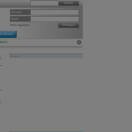
Hledej
Uživatel:
Heslo:
Nová registrace
Přihlásit
E PATRIA
4,61%
Reklama
m