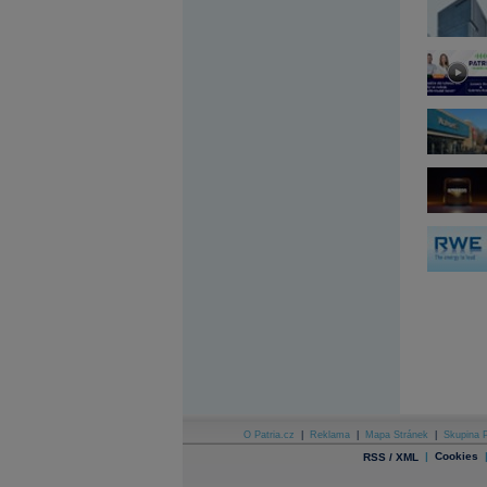
Archiv - Globální makroekonomické přehledy
Archiv - Horké Zprávy
Archiv - Kalendář událostí
Archiv - Měnová politika
Archiv - Měsíční makroekonomické přehledy
Archiv - Souhrnné zprávy o vývoji ČR
Archiv - Treasury alerty
Archiv - Vývoj české koruny
Archiv analýz - Makroukazatele
Cenové indexy
Cenový kalkulátor
Ceny průmyslových výrobců - Data a prognózy
(ČR)
Ceny průmyslových výrobců - Graf (ČR)
Ceny průmyslových výrobců - Kalendář (ČR)
Ceny průmyslových výrobců - Zpravodajství
CORPORATE WEB SOLUTION
DATA EXPORT
Databanka - Akcie
O Patria.cz
|
Reklama
|
Mapa Stránek
|
Skupina P
|
Cookies
RSS / XML
Databanka - Ceny