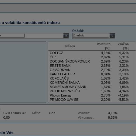
a volatilita konstituentů indexu
Období:
select
select
Volatilita
Změna
Název
[%]
[%]
COLTCZ
4,16%
9,32%
ČEZ
2,87%
5,31%
DOOSAN ŠKODA POWER
2,69%
6,23%
ERSTE BANK
2,35%
2,31%
GEVORKYAN
2,19%
-3,39%
KARO LEATHER
0,94%
-2,10%
KOFOLA ČS
1,02%
1,42%
KOMERČNÍ BANKA
3,03%
6,09%
MONETA MONEY BANK
1,67%
1,86%
PHILIP MORRIS ČR
1,63%
4,34%
Photon Energy
2,75%
-4,19%
PRIMOCO UAV SE
2,20%
-5,51%
VIG
4,34%
9,22%
Z
CZ0009008942
Měna:
CZK
Volatilita:
4,16%
0,00
Výkonnost:
9,32%
alo Vás