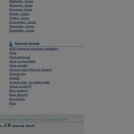
Maďarsko - burza
Německo - burza
Nizozemí - burza
Norsko - burza
Polsko - burza
Portugalsko - burza
Slovensko - burza
Španělsko - burza
Švýcarsko - burza
USA - burza
Akciový slovník
ADR (Americké depozitní certifikáty)
Akcie
Akcie kmenová
Akcie na doručitele
Akcie prioritní
Akciové riziko (Risk On Shares)
Akciové trhy
Arbitráž
y
At best order; at market order
Aukce na BCPP
Bear strategy
Bear, Bearish
Benchmark
Beta
BIC
Blokové obchody
Blue chips
stiční disclaimer
Bonita
|
Náměty
|
FAQ
|
Skupina ČSOB
Book To Bill Ratio
a
|
=
placený obsah
Book Value
Bookbuilding