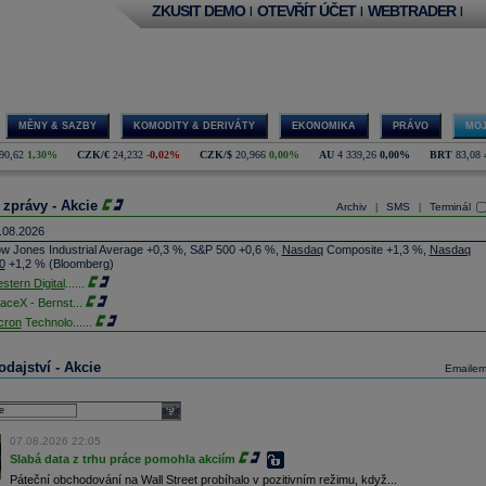
ZKUSIT DEMO
OTEVŘÍT ÚČET
WEBTRADER
|
|
|
MĚNY & SAZBY
KOMODITY & DERIVÁTY
EKONOMIKA
PRÁVO
MOJ
90,62
1,30%
CZK/€
24,232
-0,02%
CZK/$
20,966
0,00%
AU
4 339,26
0,00%
BRT
83,08
 zprávy - Akcie
Archiv
SMS
Terminál
|
|
.08.2026
w Jones Industrial Average +0,3 %, S&P 500 +0,6 %,
Nasdaq
Composite +1,3 %,
Nasdaq
0
+1,2 % (Bloomberg)
stern Digital
......
aceX - Bernst
...
cron
Technolo
......
xon
Mobil - T
......
jem obchodů s akciemi na pražské burze za dnešní den je 0,831 mld. Kč. Průměrný objem
dajství - Akcie
Emaile
chodů za poslední rok je 0,665 mld. Kč.
ýšení výroby balistických střel ATACMS ve spolupráci s americkou firmou
Lockheed Martin
jakou dobu potrvá. Agentuře Reuters to řekl generální ředitel německé zbrojovky
Rheinmetall
select
min Papperger. Společná výroba s Lockheedem v Německu by podle něj mohla pomoci
plnit arzenál Spojeným státům, které mají zvýšenou spotřebu střel kvůli válce s Íránem
07.08.2026 22:05
TK)
Slabá data z trhu práce pomohla akciím
nocophillips
......
Páteční obchodování na Wall Street probíhalo v pozitivním režimu, když...