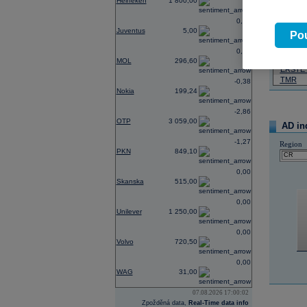
Heineken
1 800,00
07.08.2026
0,00
Juventus
5,00
Název
Pou
ČEZ
0,00
PHILIP
MOL
296,60
ERSTE
TMR
-0,38
Nokia
199,24
-2,86
OTP
3 059,00
AD in
-1,27
Region
PKN
849,10
0,00
Skanska
515,00
0,00
Unilever
1 250,00
0,00
Volvo
720,50
0,00
WAG
31,00
07.08.2026 17:00:02
Zpožděná data,
Real-Time data info