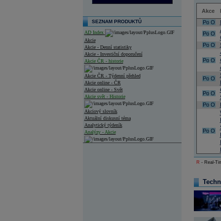
Akce
SEZNAM PRODUKTŮ
Po
O
AD Index
Po
O
Akcie
Po
O
Akcie - Denní statistiky
Akcie - Investiční doporučení
Po
O
Akcie ČR - historie
Akcie ČR - Týdenní přehled
Po
O
Akcie online - ČR
Akcie online - Svět
Po
O
Akcie svět - Historie
Po
O
Akciový slovník
Aktuální diskusní téma
Analytický týdeník
Po
O
Analýzy - Akcie
Analýzy společností - ČR
Analýzy společností - Střední Evropa
R
- Real-Tim
Analýzy společností - Svět
Techn
Ankety a diskuze
Archiv - Analýzy online
Archiv - Deník událostí
Archiv - Flash analýzy (svět)