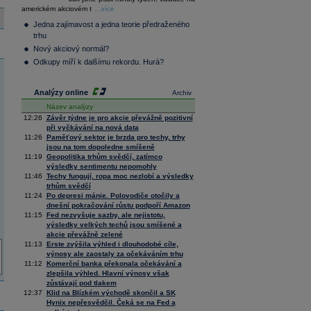
36 376,54
0,66
americkém akciovém t
Composite
...více
Index
Jedna zajímavost a jedna teorie předraženého
XETRA
trhu
Tecdax
4 068,78
1,69
Nový akciový normál?
Performance
index
Odkupy míří k dalšímu rekordu. Hurá?
Analýzy online
Archiv
Název analýzy
12:26
Závěr týdne je pro akcie převážně pozitivní
při vyčkávání na nová data
11:26
Paměťový sektor je brzda pro techy, trhy
jsou na tom dopoledne smíšeně
11:19
Geopolitika trhům svědčí, zatímco
výsledky sentimentu nepomohly
11:46
Techy fungují, ropa moc nezlobí a výsledky
trhům svědčí
11:24
Po depresi mánie. Polovodiče otočily a
dnešní pokračování růstu podpoří Amazon
11:15
Fed nezvyšuje sazby, ale nejistotu,
výsledky velkých techů jsou smíšené a
akcie převážně zelené
11:13
Erste zvýšila výhled i dlouhodobé cíle,
výnosy ale zaostaly za očekáváním trhu
11:12
Komerční banka překonala očekávání a
zlepšila výhled. Hlavní výnosy však
zůstávají pod tlakem
12:37
Klid na Blízkém východě skončil a SK
Hynix nepřesvědčil. Čeká se na Fed a