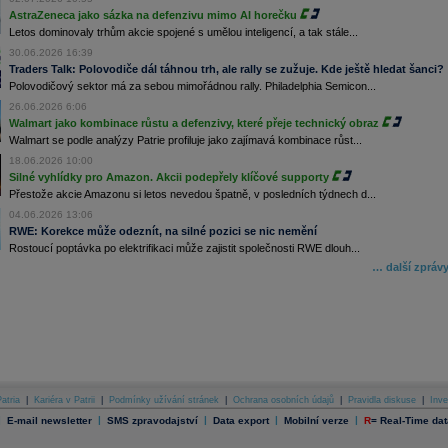
AstraZeneca jako sázka na defenzivu mimo AI horečku
Letos dominovaly trhům akcie spojené s umělou inteligencí, a tak stále...
30.06.2026 16:39
Traders Talk: Polovodiče dál táhnou trh, ale rally se zužuje. Kde ještě hledat šanci?
Polovodičový sektor má za sebou mimořádnou rally. Philadelphia Semicon...
26.06.2026 6:06
Walmart jako kombinace růstu a defenzivy, které přeje technický obraz
Walmart se podle analýzy Patrie profiluje jako zajímavá kombinace růst...
18.06.2026 10:00
Silné vyhlídky pro Amazon. Akcii podepřely klíčové supporty
Přestože akcie Amazonu si letos nevedou špatně, v posledních týdnech d...
04.06.2026 13:06
RWE: Korekce může odeznít, na silné pozici se nic nemění
Rostoucí poptávka po elektrifikaci může zajistit společnosti RWE dlouh...
… další zpráv
atria
|
Kariéra v Patrii
|
Podmínky užívání stránek
|
Ochrana osobních údajů
|
Pravidla diskuse
|
Inve
|
|
|
|
|
E-mail newsletter
SMS zpravodajství
Data export
Mobilní verze
R
=
Real-Time dat