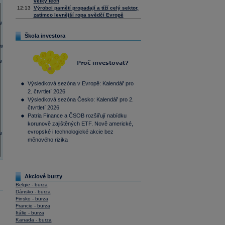
velký tech
12:13
Výrobci pamětí propadají a tíží celý sektor,
zatímco levnější ropa svědčí Evropě
Škola investora
Výsledková sezóna v Evropě: Kalendář pro
2. čtvrtletí 2026
Výsledková sezóna Česko: Kalendář pro 2.
čtvrtletí 2026
Patria Finance a ČSOB rozšiřují nabídku
korunově zajištěných ETF. Nově americké,
evropské i technologické akcie bez
měnového rizika
Akciové burzy
Belgie - burza
Dánsko - burza
Finsko - burza
Francie - burza
Itálie - burza
Kanada - burza