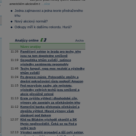
36 145,83
0,96
americkém akciovém t
Composite
...více
e
Index
Jedna zajímavost a jedna teorie předraženého
XETRA
trhu
Tecdax
3 984,15
0,95
Nový akciový normál?
Performance
index
Odkupy míří k dalšímu rekordu. Hurá?
Analýzy online
Archiv
Název analýzy
11:26
Paměťový sektor je brzda pro techy, trhy
jsou na tom dopoledne smíšeně
11:19
Geopolitika trhům svědčí, zatímco
výsledky sentimentu nepomohly
11:46
Techy fungují, ropa moc nezlobí a výsledky
trhům svědčí
11:24
Po depresi mánie. Polovodiče otočily a
dnešní pokračování růstu podpoří Amazon
11:15
Fed nezvyšuje sazby, ale nejistotu,
výsledky velkých techů jsou smíšené a
akcie převážně zelené
11:13
Erste zvýšila výhled i dlouhodobé cíle,
výnosy ale zaostaly za očekáváním trhu
11:12
Komerční banka překonala očekávání a
zlepšila výhled. Hlavní výnosy však
zůstávají pod tlakem
12:37
Klid na Blízkém východě skončil a SK
Hynix nepřesvědčil. Čeká se na Fed a
velký tech
12:13
Výrobci pamětí propadají a tíží celý sektor,