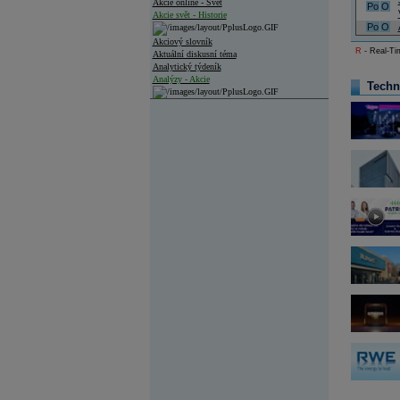
Akcie online - Svět
Po
O
Akcie svět - Historie
Po
O
Akciový slovník
R
- Real-Tim
Aktuální diskusní téma
Analytický týdeník
Analýzy - Akcie
Techn
Analýzy společností - ČR
Analýzy společností - Střední Evropa
Analýzy společností - Svět
Ankety a diskuze
Archiv - Analýzy online
Archiv - Deník událostí
Archiv - Flash analýzy (svět)
Archiv - Globální makroekonomické přehledy
Archiv - Horké Zprávy
Archiv - Kalendář událostí
Archiv - Měnová politika
Archiv - Měsíční makroekonomické přehledy
Archiv - Souhrnné zprávy o vývoji ČR
Archiv - Treasury alerty