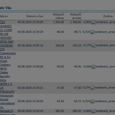
alo Vás
Nejlepší
Nejlepší
Název
Datum a čas
Změna
nákup
prodej
ČEZ
06.08.2026 14:34:00
1 353,00
1 358,00
-0,80%
ISHARES
GL CORP
06.08.2026 14:29:20
88,30
88,71
0,31%
BD GB
HEDGED
SPDR S&P
-0,17%
DIVIDEND
06.08.2026 14:05:16
156,08
159,16
ETF
Draegerwerk
AG & Co
KGaA,
Ordinary,
06.08.2026 13:58:06
83,60
84,40
-0,48%
MiFID
Eligible
Security,
Xetra
SPDR 1-3
0,27%
US
06.08.2026 14:29:21
47,56
47,60
TREASURY
Restaurant
Brands
06.08.2026 14:29:03
64,46
64,72
0,31%
International
Inc.
Alphabet-A
06.08.2026 14:29:43
360,00
360,20
-0,66%