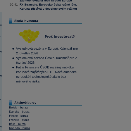
zatímco levnější ropa svědčí Evropě
09:41
FX Strategie: Eurodolar čeká rušné léto.
Koruna zůstává v dovolenkovém režimu
Škola investora
Výsledková sezóna v Evropě: Kalendář pro
2. čtvrtletí 2026
Výsledková sezóna Česko: Kalendář pro 2.
čtvrtletí 2026
Patria Finance a ČSOB rozšiřují nabídku
korunově zajištěných ETF. Nově americké,
evropské i technologické akcie bez
měnového rizika
Akciové burzy
Belgie - burza
Dánsko - burza
Finsko - burza
Francie - burza
Itálie - burza
Kanada - burza