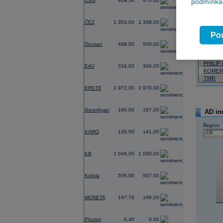
CSG
469,50
470,00
podmínkác
Neja
-0,80
ČEZ
1 353,00
1 358,00
06.08.2026
Pou
Název
-1,39
Doosan
498,00
500,00
VIG
ERSTE
0,00
PHILIP
E4U
334,00
340,00
KOMER
TMR
2,80
ERSTE
2 972,00
2 978,00
0,54
Gevorkyan
186,00
187,00
AD in
-2,10
Region
KARO
139,50
141,00
0,38
KB
1 048,00
1 050,00
-0,20
Kofola
506,00
507,00
0,36
MONETA
197,70
198,00
0,30
Photon
6,40
6,60