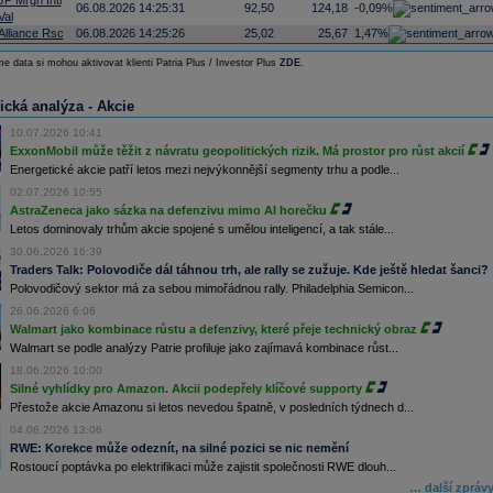
JP Mrgn Intl
06.08.2026 14:25:31
92,50
124,18
-0,09%
Val
Alliance Rsc
06.08.2026 14:25:26
25,02
25,67
1,47%
e data si mohou aktivovat klienti Patria Plus / Investor Plus
ZDE
.
ická analýza - Akcie
10.07.2026 10:41
ExxonMobil může těžit z návratu geopolitických rizik. Má prostor pro růst akcií
Energetické akcie patří letos mezi nejvýkonnější segmenty trhu a podle...
02.07.2026 10:55
AstraZeneca jako sázka na defenzivu mimo AI horečku
Letos dominovaly trhům akcie spojené s umělou inteligencí, a tak stále...
30.06.2026 16:39
Traders Talk: Polovodiče dál táhnou trh, ale rally se zužuje. Kde ještě hledat šanci?
Polovodičový sektor má za sebou mimořádnou rally. Philadelphia Semicon...
26.06.2026 6:06
Walmart jako kombinace růstu a defenzivy, které přeje technický obraz
Walmart se podle analýzy Patrie profiluje jako zajímavá kombinace růst...
18.06.2026 10:00
Silné vyhlídky pro Amazon. Akcii podepřely klíčové supporty
Přestože akcie Amazonu si letos nevedou špatně, v posledních týdnech d...
04.06.2026 13:06
RWE: Korekce může odeznít, na silné pozici se nic nemění
Rostoucí poptávka po elektrifikaci může zajistit společnosti RWE dlouh...
… další zpráv