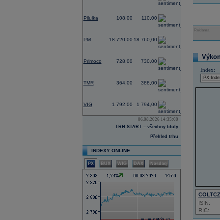
5,61
Pilulka
108,00
110,00
Reklama
0,43
PM
18 720,00
18 760,00
0,00
Výkon 
Primoco
728,00
730,00
Index:
0,00
TMR
364,00
388,00
4,80
VIG
1 792,00
1 794,00
06.08.2026 14:35:00
TRH START – všechny tituly
Přehled trhu
INDEXY ONLINE
PX
BUX
WIG
DAX
Nasdaq
COLTC
ISIN:
RIC: