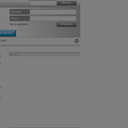
Hledej
Uživatel:
Heslo:
Nová registrace
Přihlásit
E PATRIA
0,94%
Reklama
m