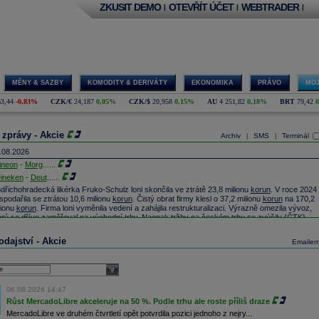
ZKUSIT DEMO
OTEVŘÍT ÚČET
WEBTRADER
|
|
|
MĚNY & SAZBY
KOMODITY & DERIVÁTY
EKONOMIKA
PRÁVO
MOJ
63,44
-0,83%
CZK/€
24,187
0,05%
CZK/$
20,958
0,15%
AU
4 251,82
0,18%
BRT
79,42
 zprávy - Akcie
Archiv
SMS
Terminál
|
|
.08.2026
fineon
-
Morg
......
ineken
-
Deut
......
ndřichohradecká likérka Fruko-Schulz loni skončila ve ztrátě 23,8 milionu
korun
. V roce 2024
spodařila se ztrátou 10,6 milionu
korun
. Čistý obrat firmy klesl o 37,2 milionu
korun
na 170,2
lionu
korun
. Firma loni vyměnila vedení a zahájila restrukturalizaci. Výrazně omezila vývoz,
erý se dříve zaměřoval na východní trhy. Naopak tržby na českém trhu se zvýšily (ČTK)
nerali
-
Citi
......
dajství - Akcie
Emaile
old -
UBS
sni
......
xt
-
Citigrou
......
erátor T-Mobile zvýšil v prvním pololetí provozní zisk EBITDA o 9,3 procenta na 7,48
select
liardy
korun
. Tržby vzrostly o 3,6 procenta na 16,12 miliardy
Kč
. Celkový počet zákazníků
ziročně vzrostl o 0,7 procenta na 6,621 milionu (ČTK)
06.08.2026 14:47
onardo -
JP M
......
Růst MercadoLibre akceleruje na 50 %. Podle trhu ale roste příliš draze
fineon
Technologies - TD Cowen snižuje cílovou cenu na 72
EUR
z 88
EUR
(Reuters)
MercadoLibre ve druhém čtvrtletí opět potvrdila pozici jednoho z nejry...