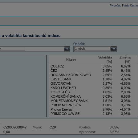
Výpočet: Patria Onlin
a volatilita konstituentů indexu
Období:
select
select
Volatilita
Změna
Název
[%]
[%]
COLTCZ
3,85%
6,67%
ČEZ
2,85%
9,43%
DOOSAN ŠKODA POWER
2,69%
2,54%
ERSTE BANK
1,78%
4,07%
GEVORKYAN
2,27%
-4,86%
KARO LEATHER
0,89%
0,00%
KOFOLA ČS
1,02%
2,83%
KOMERČNÍ BANKA
3,03%
6,63%
MONETA MONEY BANK
1,51%
3,03%
PHILIP MORRIS ČR
1,60%
3,78%
Photon Energy
2,76%
-4,64%
PRIMOCO UAV SE
2,13%
-3,95%
VIG
3,50%
5,88%
Z
CZ0009008942
Měna:
CZK
Volatilita:
3,85%
0,00
Výkonnost:
6,67%