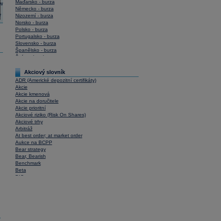
Maďarsko - burza
Německo - burza
Nizozemí - burza
Norsko - burza
Polsko - burza
Portugalsko - burza
Slovensko - burza
Španělsko - burza
Švýcarsko - burza
USA - burza
Akciový slovník
ADR (Americké depozitní certifikáty)
Akcie
Akcie kmenová
Akcie na doručitele
Akcie prioritní
Akciové riziko (Risk On Shares)
Akciové trhy
Arbitráž
At best order; at market order
Aukce na BCPP
Bear strategy
Bear, Bearish
Benchmark
Beta
BIC
Blokové obchody
Blue chips
Bonita
Book To Bill Ratio
Book Value
Bookbuilding
y