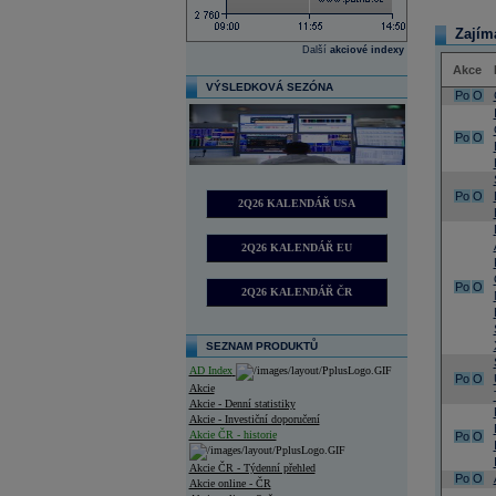
Zajím
Další
akciové indexy
Akce
VÝSLEDKOVÁ SEZÓNA
Po
O
Po
O
Po
O
2Q26 KALENDÁŘ USA
2Q26 KALENDÁŘ EU
Po
O
2Q26 KALENDÁŘ ČR
SEZNAM PRODUKTŮ
AD Index
Po
O
Akcie
Akcie - Denní statistiky
Akcie - Investiční doporučení
Akcie ČR - historie
Po
O
Akcie ČR - Týdenní přehled
Po
O
Akcie online - ČR