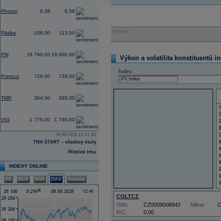
0,00
Photon
6,38
6,58
2,80
Reklama
Pilulka
108,00
113,00
0,75
PM
18 760,00
18 900,00
Výkon a volatilita konstituentů i
0,00
Index:
Primoco
728,00
738,00
0,00
TMR
364,00
388,00
4,39
VIG
1 778,00
1 785,00
06.08.2026 12:41:00
TRH START – všechny tituly
Přehled trhu
INDEXY ONLINE
PX
BUX
WIG
DAX
Nasdaq
COLTCZ
ISIN:
CZ0009008942
Měna:
RIC:
0,00