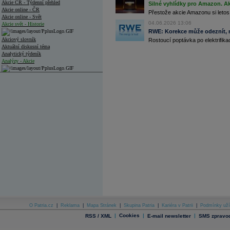
Akcie ČR - Týdenní přehled
Silné vyhlídky pro Amazon. Ak
Akcie online - ČR
Přestože akcie Amazonu si letos
Akcie online - Svět
04.06.2026 13:06
Akcie svět - Historie
RWE: Korekce může odeznít, n
Akciový slovník
Rostoucí poptávka po elektrifikac
Aktuální diskusní téma
Analytický týdeník
Analýzy - Akcie
Analýzy společností - ČR
Analýzy společností - Střední Evropa
Analýzy společností - Svět
Ankety a diskuze
Archiv - Analýzy online
Archiv - Deník událostí
Archiv - Flash analýzy (svět)
Archiv - Globální makroekonomické přehledy
Archiv - Horké Zprávy
Archiv - Kalendář událostí
Archiv - Měnová politika
O Patria.cz
|
Reklama
|
Mapa Stránek
|
Skupina Patria
|
Kariéra v Patrii
|
Podmínky uží
|
Cookies
|
|
RSS / XML
E-mail newsletter
SMS zpravod
Archiv - Měsíční makroekonomické přehledy
Archiv - Souhrnné zprávy o vývoji ČR