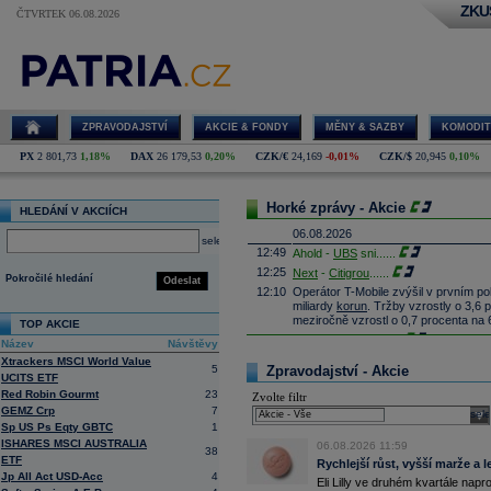
ZKU
ČTVRTEK 06.08.2026
ZPRAVODAJSTVÍ
AKCIE & FONDY
MĚNY & SAZBY
KOMODIT
PX
2 801,73
1,18%
DAX
26 179,53
0,20%
CZK/€
24,169
-0,01%
CZK/$
20,945
0,10%
Horké zprávy - Akcie
HLEDÁNÍ V AKCIÍCH
06.08.2026
select
12:49
Ahold -
UBS
sni
......
12:25
Next
-
Citigrou
......
Pokročilé hledání
Odeslat
12:10
Operátor T-Mobile zvýšil v prvním po
miliardy
korun
. Tržby vzrostly o 3,6 
meziročně vzrostl o 0,7 procenta na 
TOP AKCIE
11:54
Leonardo -
JP M
......
Název
Návštěvy
11:33
Infineon
Technologies - TD Cowen sni
Xtrackers MSCI World Value
5
Zpravodajství - Akcie
11:02
UCITS ETF
DHL -
JP Morgan
......
Red Robin Gourmt
23
Zvolte filtr
10:41
Beiersdorf
-
Ci
......
GEMZ Crp
7
sele
10:16
Prodejce stavebnin DEK prodá franco
Sp US Ps Eqty GBTC
1
se zaměřuje například na výrobu př
ISHARES MSCI AUSTRALIA
konce roku 2026, transakci ještě mus
06.08.2026 11:59
38
ETF
10:05
Čistý zisk ČSOB vzrostl na 10,2 m
Rychlejší růst, vyšší marže a 
Jp All Act USD-Acc
4
dosáhl 1 113 mld.
Kč
(meziročně vyš
Eli Lilly ve druhém kvartále napr