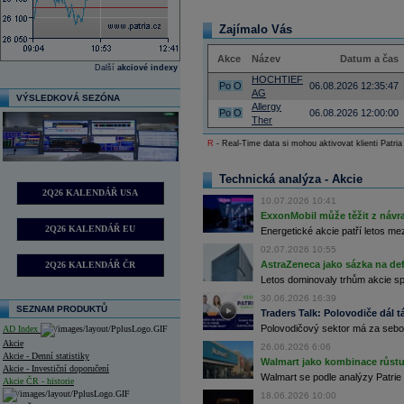
Zajímalo Vás
Akce
Název
Datum a čas
Další
akciové indexy
HOCHTIEF
Po
O
06.08.2026 12:35:47
AG
VÝSLEDKOVÁ SEZÓNA
Allergy
Po
O
06.08.2026 12:00:00
Ther
R
- Real-Time data si mohou aktivovat klienti Patria
Technická analýza - Akcie
2Q26 KALENDÁŘ USA
10.07.2026 10:41
ExxonMobil může těžit z návrat
2Q26 KALENDÁŘ EU
Energetické akcie patří letos me
02.07.2026 10:55
AstraZeneca jako sázka na de
2Q26 KALENDÁŘ ČR
Letos dominovaly trhům akcie spoj
30.06.2026 16:39
SEZNAM PRODUKTŮ
Traders Talk: Polovodiče dál tá
Polovodičový sektor má za sebou
AD Index
Akcie
26.06.2026 6:06
Akcie - Denní statistiky
Walmart jako kombinace růstu 
Akcie - Investiční doporučení
Walmart se podle analýzy Patrie 
Akcie ČR - historie
18.06.2026 10:00