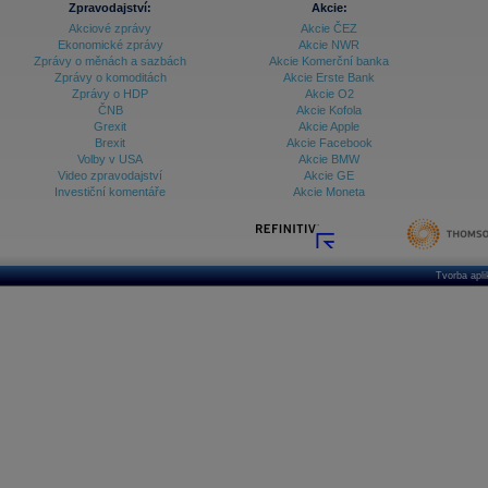
Zpravodajství:
Akcie:
Akciové zprávy
Akcie ČEZ
Archiv - Treasury alerty
Ekonomické zprávy
Akcie NWR
Zprávy o měnách a sazbách
Akcie Komerční banka
Archiv - Vývoj české koruny
Zprávy o komoditách
Akcie Erste Bank
Zprávy o HDP
Akcie O2
Archiv analýz - Makroukazatele
ČNB
Akcie Kofola
Grexit
Akcie Apple
Cenové indexy
Cenový kalkulátor
Brexit
Akcie Facebook
Ceny průmyslových výrobců - Data a prognózy
Volby v USA
Akcie BMW
(ČR)
Video zpravodajství
Akcie GE
Ceny průmyslových výrobců - Graf (ČR)
Investiční komentáře
Akcie Moneta
Ceny průmyslových výrobců - Kalendář (ČR)
Ceny průmyslových výrobců - Zpravodajství
CORPORATE WEB SOLUTION
DATA EXPORT
Databanka - Akcie
Tvorba apl
Databanka - Ceny
Databanka - Ekonomický růst
Databanka - Indexy
Databanka - Měnové kurzy
Databanka - Trh práce
Databanka - Úrokové sazby