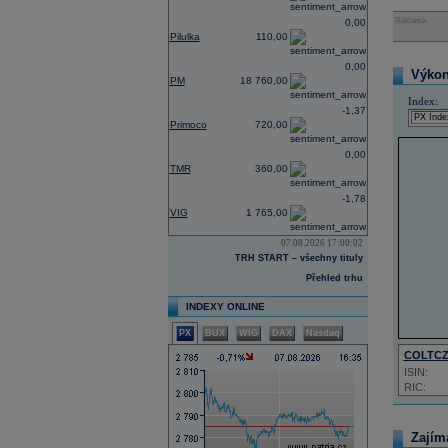
Reklama
0,00
Pilulka
110,00
0,00
Výkon 
PM
18 760,00
Index:
-1,37
Primoco
720,00
0,00
TMR
360,00
-1,78
VIG
1 765,00
07.08.2026 17:00:02
TRH START – všechny tituly
Přehled trhu
INDEXY ONLINE
PX
BUX
WIG
DAX
Nasdaq
COLTC
ISIN:
RIC:
Zajím