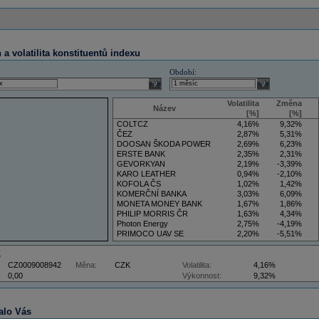
a volatilita konstituentů indexu
Období:
select
select
Volatilita
Změna
Název
[%]
[%]
COLTCZ
4,16%
9,32%
ČEZ
2,87%
5,31%
DOOSAN ŠKODA POWER
2,69%
6,23%
ERSTE BANK
2,35%
2,31%
GEVORKYAN
2,19%
-3,39%
KARO LEATHER
0,94%
-2,10%
KOFOLA ČS
1,02%
1,42%
KOMERČNÍ BANKA
3,03%
6,09%
MONETA MONEY BANK
1,67%
1,86%
PHILIP MORRIS ČR
1,63%
4,34%
Photon Energy
2,75%
-4,19%
PRIMOCO UAV SE
2,20%
-5,51%
VIG
4,34%
9,22%
Z
CZ0009008942
Měna:
CZK
Volatilita:
4,16%
0,00
Výkonnost:
9,32%
alo Vás