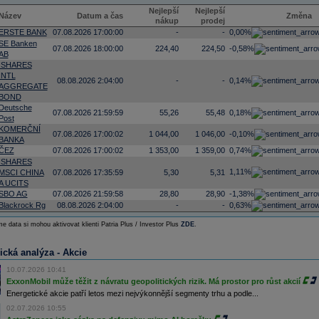
Nejlepší
Nejlepší
Název
Datum a čas
Změna
nákup
prodej
ERSTE BANK
07.08.2026 17:00:00
-
-
0,00%
SE Banken
07.08.2026 18:00:00
224,40
224,50
-0,58%
AB
ISHARES
INTL
08.08.2026 2:04:00
-
-
0,14%
AGGREGATE
BOND
Deutsche
07.08.2026 21:59:59
55,26
55,48
0,18%
Post
KOMERČNÍ
07.08.2026 17:00:02
1 044,00
1 046,00
-0,10%
BANKA
ČEZ
07.08.2026 17:00:02
1 353,00
1 359,00
0,74%
ISHARES
1,11%
MSCI CHINA
07.08.2026 17:35:59
5,30
5,31
A UCITS
SBO AG
07.08.2026 21:59:58
28,80
28,90
-1,38%
Blackrock Rg
08.08.2026 2:04:00
-
-
0,63%
e data si mohou aktivovat klienti Patria Plus / Investor Plus
ZDE
.
ická analýza - Akcie
10.07.2026 10:41
ExxonMobil může těžit z návratu geopolitických rizik. Má prostor pro růst akcií
Energetické akcie patří letos mezi nejvýkonnější segmenty trhu a podle...
02.07.2026 10:55