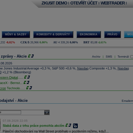
ZKUSIT DEMO
OTEVŘÍT ÚČET
WEBTRADER
|
|
|
MĚNY & SAZBY
KOMODITY & DERIVÁTY
EKONOMIKA
PRÁVO
MOJ
,232
-0,02%
CZK/$
20,966
0,00%
AU
4 339,26
0,00%
BRT
83,08
4,61%
 zprávy - Akcie
Archiv
SMS
Terminál
|
|
.08.2026
w Jones Industrial Average +0,3 %, S&P 500 +0,6 %,
Nasdaq
Composite +1,3 %,
Nasdaq
0
+1,2 % (Bloomberg)
stern Digital
......
aceX - Bernst
...
cron
Technolo
......
xon
Mobil - T
......
jem obchodů s akciemi na pražské burze za dnešní den je 0,831 mld. Kč. Průměrný objem
dajství - Akcie
Emaile
chodů za poslední rok je 0,665 mld. Kč.
ýšení výroby balistických střel ATACMS ve spolupráci s americkou firmou
Lockheed Martin
jakou dobu potrvá. Agentuře Reuters to řekl generální ředitel německé zbrojovky
Rheinmetall
select
min Papperger. Společná výroba s Lockheedem v Německu by podle něj mohla pomoci
plnit arzenál Spojeným státům, které mají zvýšenou spotřebu střel kvůli válce s Íránem
07.08.2026 22:05
TK)
Slabá data z trhu práce pomohla akciím
nocophillips
......
Páteční obchodování na Wall Street probíhalo v pozitivním režimu, když...