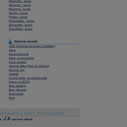
Maďarsko - burza
Německo - burza
Nizozemí - burza
Norsko - burza
Polsko - burza
Portugalsko - burza
Slovensko - burza
Španělsko - burza
Švýcarsko - burza
USA - burza
Akciový slovník
ADR (Americké depozitní certifikáty)
Akcie
Akcie kmenová
Akcie na doručitele
Akcie prioritní
Akciové riziko (Risk On Shares)
Akciové trhy
y
Arbitráž
At best order; at market order
Aukce na BCPP
Bear strategy
Bear, Bearish
Benchmark
Beta
BIC
Blokové obchody
Blue chips
stiční disclaimer
Bonita
|
Náměty
|
FAQ
|
Skupina ČSOB
Book To Bill Ratio
a
|
=
placený obsah
Book Value
Bookbuilding