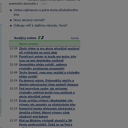
36 376,54
0,66
americkém akciovém t
Composite
...více
Index
Jedna zajímavost a jedna teorie předraženého
XETRA
trhu
Tecdax
4 068,78
1,69
Nový akciový normál?
Performance
index
Odkupy míří k dalšímu rekordu. Hurá?
Analýzy online
Archiv
Název analýzy
12:26
Závěr týdne je pro akcie převážně pozitivní
při vyčkávání na nová data
11:26
Paměťový sektor je brzda pro techy, trhy
jsou na tom dopoledne smíšeně
11:19
Geopolitika trhům svědčí, zatímco
výsledky sentimentu nepomohly
11:46
Techy fungují, ropa moc nezlobí a výsledky
trhům svědčí
11:24
Po depresi mánie. Polovodiče otočily a
dnešní pokračování růstu podpoří Amazon
11:15
Fed nezvyšuje sazby, ale nejistotu,
výsledky velkých techů jsou smíšené a
akcie převážně zelené
11:13
Erste zvýšila výhled i dlouhodobé cíle,
výnosy ale zaostaly za očekáváním trhu
11:12
Komerční banka překonala očekávání a
zlepšila výhled. Hlavní výnosy však
zůstávají pod tlakem
12:37
Klid na Blízkém východě skončil a SK
Hynix nepřesvědčil. Čeká se na Fed a