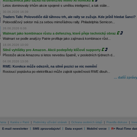
AstraZeneca jako sázka na defenzivu mimo AI horečku
Letos dominovaly trhům akcie spojené s umělou inteligencí, a tak stále...
30.06.2026 16:39
Traders Talk: Polovodiče dál táhnou trh, ale rally se zužuje. Kde ještě hledat šanci?
Polovodičový sektor má za sebou mimořádnou rally. Philadelphia Semicon...
26.06.2026 6:06
Walmart jako kombinace růstu a defenzivy, které přeje technický obraz
Walmart se podle analýzy Patrie profiluje jako zajímavá kombinace růst...
18.06.2026 10:00
Silné vyhlídky pro Amazon. Akcii podepřely klíčové supporty
Přestože akcie Amazonu si letos nevedou špatně, v posledních týdnech d...
04.06.2026 13:06
RWE: Korekce může odeznít, na silné pozici se nic nemění
Rostoucí poptávka po elektrifikaci může zajistit společnosti RWE dlouh...
… další zpráv
atria
|
Kariéra v Patrii
|
Podmínky užívání stránek
|
Ochrana osobních údajů
|
Pravidla diskuse
|
Inve
|
|
|
|
|
E-mail newsletter
SMS zpravodajství
Data export
Mobilní verze
R
=
Real-Time dat