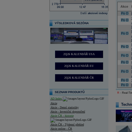
Akce
Po
O
Další
akciové indexy
Po
O
VÝSLEDKOVÁ SEZÓNA
Po
O
Po
O
2Q26 KALENDÁŘ USA
Po
O
Po
O
2Q26 KALENDÁŘ EU
Po
O
2Q26 KALENDÁŘ ČR
Po
O
Po
O
SEZNAM PRODUKTŮ
R
- Real-Tim
AD Index
Akcie
Techn
Akcie - Denní statistiky
Akcie - Investiční doporučení
Akcie ČR - historie
Akcie ČR - Týdenní přehled
Akcie online - ČR