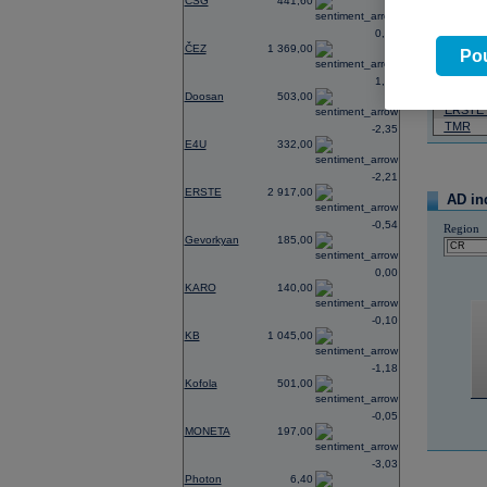
CSG
441,60
07.08.2026
0,74
ČEZ
1 369,00
Název
Pou
ČEZ
1,21
PHILIP
Doosan
503,00
ERSTE
TMR
-2,35
E4U
332,00
-2,21
ERSTE
2 917,00
AD in
-0,54
Region
Gevorkyan
185,00
0,00
KARO
140,00
-0,10
KB
1 045,00
-1,18
Kofola
501,00
-0,05
MONETA
197,00
-3,03
Photon
6,40