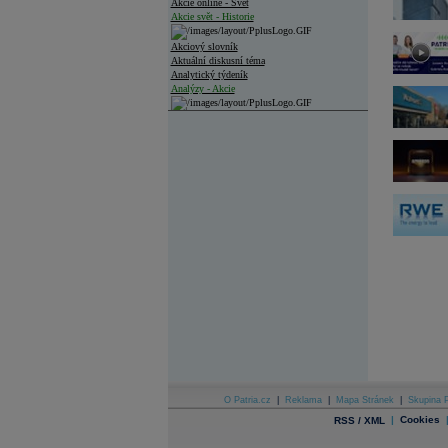
Akcie online - Svět
Akcie svět - Historie
Akciový slovník
Aktuální diskusní téma
Analytický týdeník
Analýzy - Akcie
Analýzy společností - ČR
Analýzy společností - Střední Evropa
Analýzy společností - Svět
Ankety a diskuze
Archiv - Analýzy online
Archiv - Deník událostí
Archiv - Flash analýzy (svět)
Archiv - Globální makroekonomické přehledy
Archiv - Horké Zprávy
Archiv - Kalendář událostí
Archiv - Měnová politika
Archiv - Měsíční makroekonomické přehledy
O Patria.cz
|
Reklama
|
Mapa Stránek
|
Skupina P
Archiv - Souhrnné zprávy o vývoji ČR
|
Cookies
RSS / XML
Archiv - Treasury alerty