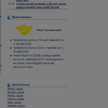
velký tech
12:13
Výrobci pamětí propadají a tíží celý sektor,
zatímco levnější ropa svědčí Evropě
Škola investora
Výsledková sezóna v Evropě: Kalendář pro
2. čtvrtletí 2026
Výsledková sezóna Česko: Kalendář pro 2.
čtvrtletí 2026
Patria Finance a ČSOB rozšiřují nabídku
korunově zajištěných ETF. Nově americké,
evropské i technologické akcie bez
měnového rizika
Akciové burzy
Belgie - burza
Dánsko - burza
Finsko - burza
Francie - burza
Itálie - burza
Kanada - burza