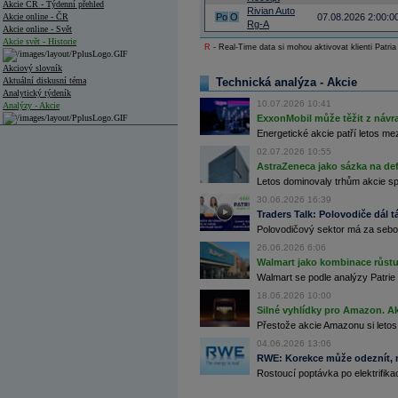
Akcie ČR - Týdenní přehled
Rivian Auto
Akcie online - ČR
Po
O
07.08.2026 2:00:0
Rg-A
Akcie online - Svět
Akcie svět - Historie
R
- Real-Time data si mohou aktivovat klienti Patria
Akciový slovník
Aktuální diskusní téma
Technická analýza - Akcie
Analytický týdeník
10.07.2026 10:41
Analýzy - Akcie
ExxonMobil může těžit z návrat
Analýzy společností - ČR
Energetické akcie patří letos me
02.07.2026 10:55
Analýzy společností - Střední Evropa
AstraZeneca jako sázka na de
Letos dominovaly trhům akcie spoj
Analýzy společností - Svět
30.06.2026 16:39
Ankety a diskuze
Traders Talk: Polovodiče dál tá
Archiv - Analýzy online
Polovodičový sektor má za sebou
Archiv - Deník událostí
26.06.2026 6:06
Walmart jako kombinace růstu 
Archiv - Flash analýzy (svět)
Walmart se podle analýzy Patrie 
Archiv - Globální makroekonomické přehledy
18.06.2026 10:00
Silné vyhlídky pro Amazon. Ak
Archiv - Horké Zprávy
Přestože akcie Amazonu si letos
Archiv - Kalendář událostí
04.06.2026 13:06
Archiv - Měnová politika
RWE: Korekce může odeznít, n
Rostoucí poptávka po elektrifikac
Archiv - Měsíční makroekonomické přehledy
Archiv - Souhrnné zprávy o vývoji ČR