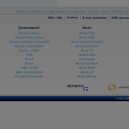
Archiv - Treasury alerty
O Patria.cz
|
Reklama
|
Mapa Stránek
|
Skupina Patria
|
Kariéra v Patrii
|
Podmínky uží
Archiv - Vývoj české koruny
|
Cookies
|
|
RSS / XML
E-mail newsletter
SMS zpravod
Archiv analýz - Makroukazatele
Zpravodajství:
Akcie:
Akciové zprávy
Akcie ČEZ
Cenové indexy
Ekonomické zprávy
Akcie NWR
Cenový kalkulátor
Ceny průmyslových výrobců - Data a prognózy
Zprávy o měnách a sazbách
Akcie Komerční banka
(ČR)
Zprávy o komoditách
Akcie Erste Bank
Ceny průmyslových výrobců - Graf (ČR)
Zprávy o HDP
Akcie O2
Ceny průmyslových výrobců - Kalendář (ČR)
ČNB
Akcie Kofola
Ceny průmyslových výrobců - Zpravodajství
Grexit
Akcie Apple
CORPORATE WEB SOLUTION
Brexit
Akcie Facebook
DATA EXPORT
Volby v USA
Akcie BMW
Databanka - Akcie
Video zpravodajství
Akcie GE
Investiční komentáře
Akcie Moneta
Databanka - Ceny
Databanka - Ekonomický růst
Databanka - Indexy
Tvorba apl
Databanka - Měnové kurzy
Databanka - Trh práce
Databanka - Úrokové sazby