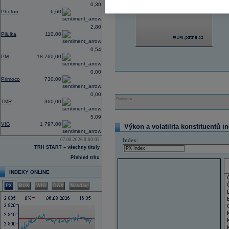
0,30
Photon
6,60
2,80
Pilulka
110,00
0,54
PM
18 760,00
0,00
Primoco
730,00
0,00
Reklama
TMR
360,00
5,09
VIG
1 797,00
Výkon a volatilita konstituentů i
07.08.2026 8:00:02
Index:
TRH START – všechny tituly
Přehled trhu
INDEXY ONLINE
PX
BUX
WIG
DAX
Nasdaq