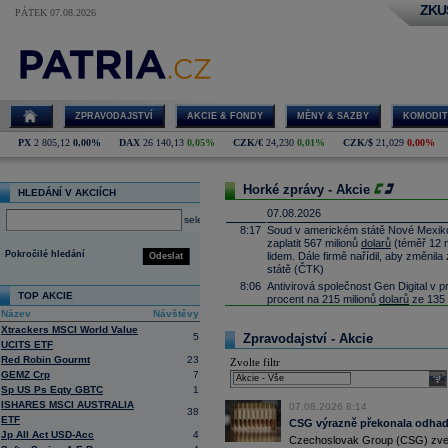
ZKU
PÁTEK 07.08.2026
ZPRAVODAJSTVÍ
AKCIE & FONDY
MĚNY & SAZBY
KOMODIT
PX
2 805,12
0,00%
DAX
26 140,13
0,05%
CZK/€
24,230
0,01%
CZK/$
21,029
0,00%
Horké zprávy - Akcie
HLEDÁNÍ V AKCIÍCH
07.08.2026
select
8:17
Soud v americkém státě Nové Mexiko v
zaplatit 567 milionů
dolarů
(téměř 12 m
Pokročilé hledání
lidem. Dále firmě nařídil, aby změnila
Odeslat
státě (ČTK)
8:06
Antivirová společnost Gen Digital v pr
TOP AKCIE
procent na 215 milionů
dolarů
ze 135 
spojením americké NortonLifeLock a 
Název
Návštěvy
1,34 miliardy
dolarů
(ČTK)
Xtrackers MSCI World Value
5
Zpravodajství - Akcie
7:51
Czechoslovak Group oznámila za prvn
UCITS ETF
EBIT 784 mil.
EUR
s EBIT marží 24,1
Red Robin Gourmt
23
Zvolte filtr
mld.
EUR
GEMZ Crp
7
sele
06.08.2026
Sp US Ps Eqty GBTC
1
22:12
Wall Street závěr: SPX500 -0,2 %, D
ISHARES MSCI AUSTRALIA
07.08.2026 8:14
38
17:55
ETF
Globalfoundries
...
CSG výrazně překonala odhady
Jp All Act USD-Acc
4
17:40
Eli Lilly
-
Mor
......
Czechoslovak Group (CSG) zveřej