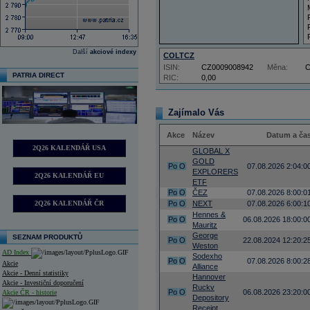
Další
akciové indexy
COLTCZ
ISIN:
CZ0009008942
Měna:
PATRIA DIRECT
RIC:
0,00
Zajímalo Vás
Akce
Název
Datum a ča
2Q26 KALENDÁŘ USA
GLOBAL X
GOLD
Po
O
07.08.2026 2:04:0
EXPLORERS
2Q26 KALENDÁŘ EU
ETF
Po
O
ČEZ
07.08.2026 8:00:0
2Q26 KALENDÁŘ ČR
Po
O
NEXT
07.08.2026 6:00:1
Hennes &
Po
O
06.08.2026 18:00:0
Mauritz
George
SEZNAM PRODUKTŮ
Po
O
22.08.2024 12:20:2
Weston
AD Index
Sodexho
Po
O
07.08.2026 8:00:2
Akcie
Alliance
Akcie - Denní statistiky
Hannover
Akcie - Investiční doporučení
Ruckv
Po
O
06.08.2026 23:20:0
Akcie ČR - historie
Depository
Receipt