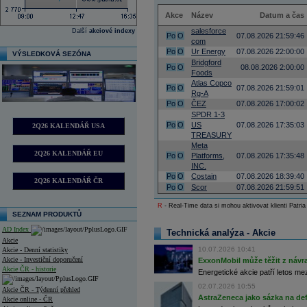
Akce
Název
Datum a čas
salesforce
Další
akciové indexy
Po
O
07.08.2026 21:59:46
com
Po
O
Ur Energy
07.08.2026 22:00:00
VÝSLEDKOVÁ SEZÓNA
Bridgford
Po
O
08.08.2026 2:00:00
Foods
Atlas Copco
Po
O
07.08.2026 21:59:01
Rg-A
Po
O
ČEZ
07.08.2026 17:00:02
SPDR 1-3
Po
O
US
07.08.2026 17:35:03
2Q26 KALENDÁŘ USA
TREASURY
Meta
2Q26 KALENDÁŘ EU
Po
O
Platforms,
07.08.2026 17:35:48
INC.
Po
O
Costain
07.08.2026 18:39:40
2Q26 KALENDÁŘ ČR
Po
O
Scor
07.08.2026 21:59:51
R
- Real-Time data si mohou aktivovat klienti Patria
SEZNAM PRODUKTŮ
AD Index
Technická analýza - Akcie
Akcie
10.07.2026 10:41
Akcie - Denní statistiky
Akcie - Investiční doporučení
ExxonMobil může těžit z návrat
Akcie ČR - historie
Energetické akcie patří letos me
02.07.2026 10:55
Akcie ČR - Týdenní přehled
AstraZeneca jako sázka na de
Akcie online - ČR