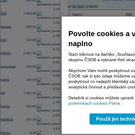
CSG
441,60
07.08.2026 17:00:02
0,74
ČEZ
1 369,00
Název
ISIN
ČEZ
CZ000
1,21
PHILIP MORRIS ČR
CS00
Doosan
503,00
ERSTE BANK
AT000
Povolte cookies a 
TMR
SK112
-2,35
E4U
332,00
naplno
-2,21
ERSTE
2 917,00
Stačí kliknout na tlačítko „Souhla
AD index - vývoj
skupinu ČSOB a vybrané třetí stran
-0,54
Region
Odeslat
Gevorkyan
185,00
select
Abychom Vám mohli poskytnout víc
ČSOB, tak si tyto údaje můžeme vz
0,00
KARO
140,00
poskytnout co nejlepší klientský zá
analytická činnost a předávání coo
-0,10
KB
1 045,00
Detailně si cookies můžete upravit
-1,18
podmínkách cookies Patria
.
Kofola
501,00
-0,05
Použít jen techn
MONETA
197,00
-3,03
Photon
6,40