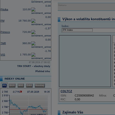
Reklama
0,00
Pilulka
110,00
0,00
Výkon a volatilita konstituentů i
PM
18 760,00
Index:
-1,37
Primoco
720,00
0,00
TMR
360,00
-1,78
VIG
1 765,00
07.08.2026 17:00:02
TRH START – všechny tituly
Přehled trhu
INDEXY ONLINE
PX
BUX
WIG
DAX
Nasdaq
COLTCZ
ISIN:
CZ0009008942
Měna:
RIC:
0,00
Zajímalo Vás