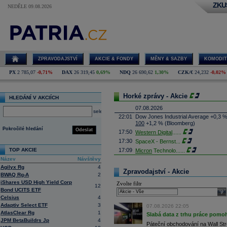
ZKU
NEDĚLE 09.08.2026
ZPRAVODAJSTVÍ
AKCIE & FONDY
MĚNY & SAZBY
KOMODIT
PX
2 785,07
-0,71%
DAX
26 319,45
0,69%
NDQ
26 690,62
1,30%
CZK/€
24,232
-0,02%
Horké zprávy - Akcie
HLEDÁNÍ V AKCIÍCH
07.08.2026
select
22:01
Dow Jones Industrial Average +0,3 
100
+1,2 % (Bloomberg)
Pokročilé hledání
Odeslat
17:50
Western Digital
......
17:30
SpaceX - Bernst
...
TOP AKCIE
17:09
Micron
Technolo
......
Název
Návštěvy
16:47
Exxon
Mobil - T
......
Agilyx Rg
4
16:26
Objem obchodů s akciemi na pražské
Zpravodajství - Akcie
BWAQ Rg-A
2
obchodů za poslední rok je 0,665 mld
iShares USD High Yield Corp
Zvolte filtr
16:23
Zvýšení výroby balistických střel A
12
Bond UCITS ETF
nějakou dobu potrvá. Agentuře Reuter
sele
Armin Papperger. Společná výroba 
Celsius
4
doplnit arzenál Spojeným státům, kte
Adaptiv Select ETF
3
07.08.2026 22:05
(ČTK)
AtlasClear Rg
1
Slabá data z trhu práce pomoh
16:07
Conocophillips
......
JPM BetaBuildrs Jp
4
Páteční obchodování na Wall Stre