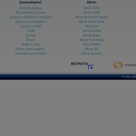
Zpravodajství:
Akcie:
Akciové zprávy
Akcie ČEZ
Archiv - Vývoj české koruny
Ekonomické zprávy
Akcie NWR
Zprávy o měnách a sazbách
Akcie Komerční banka
Archiv analýz - Makroukazatele
Zprávy o komoditách
Akcie Erste Bank
Zprávy o HDP
Akcie O2
Cenové indexy
Cenový kalkulátor
ČNB
Akcie Kofola
Ceny průmyslových výrobců - Data a prognózy
Grexit
Akcie Apple
(ČR)
Brexit
Akcie Facebook
Ceny průmyslových výrobců - Graf (ČR)
Volby v USA
Akcie BMW
Ceny průmyslových výrobců - Kalendář (ČR)
Video zpravodajství
Akcie GE
Ceny průmyslových výrobců - Zpravodajství
Investiční komentáře
Akcie Moneta
CORPORATE WEB SOLUTION
DATA EXPORT
Databanka - Akcie
Databanka - Ceny
Tvorba apl
Databanka - Ekonomický růst
Databanka - Indexy
Databanka - Měnové kurzy
Databanka - Trh práce
Databanka - Úrokové sazby
Databanka - Veřejné rozpočty