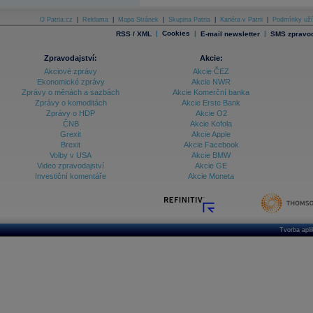
Databanka - Indexy
O Patria.cz
|
Reklama
|
Mapa Stránek
|
Skupina Patria
|
Kariéra v Patrii
|
Podmínky uží
|
Cookies
|
|
RSS / XML
E-mail newsletter
SMS zpravod
Databanka - Měnové kurzy
Databanka - Trh práce
Zpravodajství:
Akcie:
Akciové zprávy
Akcie ČEZ
Databanka - Úrokové sazby
Ekonomické zprávy
Akcie NWR
Zprávy o měnách a sazbách
Akcie Komerční banka
Databanka - Veřejné rozpočty
Zprávy o komoditách
Akcie Erste Bank
Zprávy o HDP
Akcie O2
Databanka - Zahraniční obchod a platební
ČNB
Akcie Kofola
bilance
Grexit
Akcie Apple
Databanka akcie - ČR
Brexit
Akcie Facebook
Volby v USA
Akcie BMW
Databanka akcie - Svět
Video zpravodajství
Akcie GE
Investiční komentáře
Akcie Moneta
Denní finanční zpravodaj
Denní kalendář událostí
Denní přehled - Akcie CEE
Denní přehled - Akcie ČR
Tvorba apl
Denní přehled - Akcie Svět
Dlouhé sazby - CZK dluhopisy vs. Swapy
Dlouhé sazby - Dlouhodobá výnosová křivka
Dlouhé sazby - FRA sazby a úrokové swapy