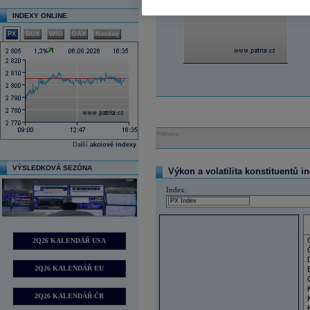
INDEXY ONLINE
PX
BUX
WIG
DAX
Nasdaq
Reklama
Další
akciové indexy
VÝSLEDKOVÁ SEZÓNA
Výkon a volatilita konstituentů i
Index:
2Q26 KALENDÁŘ USA
2Q26 KALENDÁŘ EU
2Q26 KALENDÁŘ ČR