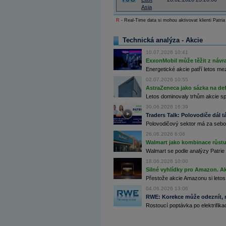
Archiv - Globální makroekonomické přehledy
Asia
R
- Real-Time data si mohou aktivovat klienti Patria
Archiv - Horké Zprávy
Archiv - Kalendář událostí
Technická analýza - Akcie
Archiv - Měnová politika
10.07.2026 10:41
Archiv - Měsíční makroekonomické přehledy
ExxonMobil může těžit z návrat
Archiv - Souhrnné zprávy o vývoji ČR
Energetické akcie patří letos me
02.07.2026 10:55
Archiv - Treasury alerty
AstraZeneca jako sázka na de
Archiv - Vývoj české koruny
Letos dominovaly trhům akcie spoj
30.06.2026 16:39
Archiv analýz - Makroukazatele
Traders Talk: Polovodiče dál tá
Polovodičový sektor má za sebou
Cenové indexy
Cenový kalkulátor
26.06.2026 6:06
Ceny průmyslových výrobců - Data a prognózy
Walmart jako kombinace růstu 
(ČR)
Walmart se podle analýzy Patrie 
Ceny průmyslových výrobců - Graf (ČR)
18.06.2026 10:00
Ceny průmyslových výrobců - Kalendář (ČR)
Silné vyhlídky pro Amazon. Ak
Ceny průmyslových výrobců - Zpravodajství
CORPORATE WEB SOLUTION
Přestože akcie Amazonu si letos
DATA EXPORT
04.06.2026 13:06
Databanka - Akcie
RWE: Korekce může odeznít, n
Rostoucí poptávka po elektrifikac
Databanka - Ceny
Databanka - Ekonomický růst