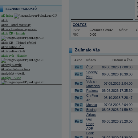
SEZNAM PRODUKTŮ
AD Index
Akcie
COLTCZ
Akcie - Denní statistiky
Akcie - Investiční doporučení
ISIN:
CZ0009008942
Měna:
Akcie ČR - historie
RIC:
0,00
Akcie ČR - Týdenní přehled
Akcie online - ČR
Zajímalo Vás
Akcie online - Svět
Akcie svět - Historie
Akce
Název
Datum a čas
Akciový slovník
Po
O
ČEZ
06.08.2026 17:00:03
Aktuální diskusní téma
Speedy
Analytický týdeník
Po
O
06.08.2026 18:39:00
Hire
Analýzy - Akcie
Vulcan
Po
O
07.08.2026 2:04:00
Materials
Analýzy společností - ČR
Po
O
Rational
06.08.2026 17:35:30
Cn Ping
Analýzy společností - Střední Evropa
Po
O
03.10.2018 7:28:47
An
Po
O
Mosaic
07.08.2026 2:04:00
Analýzy společností - Svět
Po
O
Boeing
06.08.2026 21:59:50
Airbus
Ankety a diskuze
Archiv - Analýzy online
Grp
Po
O
06.08.2026 23:20:00
Archiv - Deník událostí
Unsp
ADR
Archiv - Flash analýzy (svět)
Bank
Po
O
East
28.02.2020 23:20:00