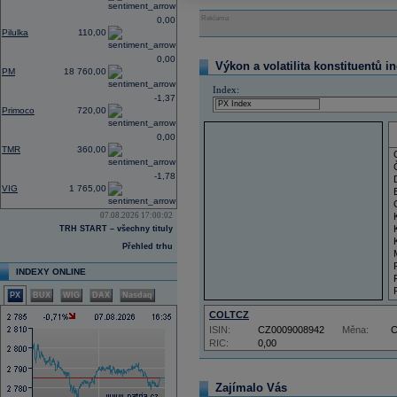
Reklama
0,00
Pilulka
110,00
0,00
Výkon a volatilita konstituentů i
PM
18 760,00
Index:
-1,37
Primoco
720,00
0,00
TMR
360,00
-1,78
VIG
1 765,00
07.08.2026 17:00:02
TRH START – všechny tituly
Přehled trhu
INDEXY ONLINE
PX
BUX
WIG
DAX
Nasdaq
COLTCZ
ISIN:
CZ0009008942
Měna:
RIC:
0,00
Zajímalo Vás