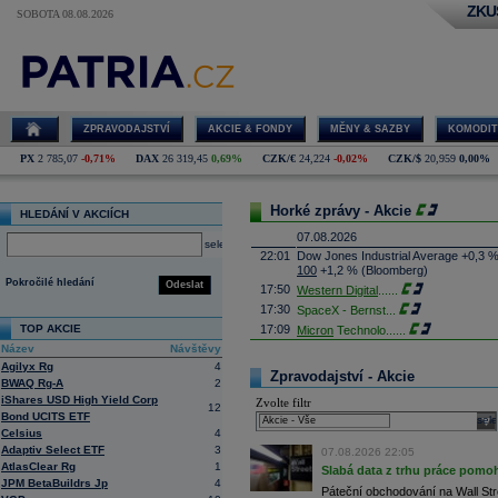
ZKU
SOBOTA 08.08.2026
ZPRAVODAJSTVÍ
AKCIE & FONDY
MĚNY & SAZBY
KOMODIT
PX
2 785,07
-0,71%
DAX
26 319,45
0,69%
CZK/€
24,224
-0,02%
CZK/$
20,959
0,00%
Horké zprávy - Akcie
HLEDÁNÍ V AKCIÍCH
07.08.2026
select
22:01
Dow Jones Industrial Average +0,3 
100
+1,2 % (Bloomberg)
Pokročilé hledání
Odeslat
17:50
Western Digital
......
17:30
SpaceX - Bernst
...
TOP AKCIE
17:09
Micron
Technolo
......
Název
Návštěvy
16:47
Exxon
Mobil - T
......
Agilyx Rg
4
16:26
Objem obchodů s akciemi na pražské
Zpravodajství - Akcie
BWAQ Rg-A
2
obchodů za poslední rok je 0,665 mld
iShares USD High Yield Corp
Zvolte filtr
16:23
Zvýšení výroby balistických střel A
12
Bond UCITS ETF
nějakou dobu potrvá. Agentuře Reuter
sele
Armin Papperger. Společná výroba 
Celsius
4
doplnit arzenál Spojeným státům, kte
Adaptiv Select ETF
3
07.08.2026 22:05
(ČTK)
AtlasClear Rg
1
Slabá data z trhu práce pomoh
16:07
Conocophillips
......
JPM BetaBuildrs Jp
4
Páteční obchodování na Wall Stre