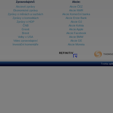
Zpravodajství:
Akcie:
Akciové zprávy
Akcie ČEZ
Archiv - Vývoj české koruny
Ekonomické zprávy
Akcie NWR
Zprávy o měnách a sazbách
Akcie Komerční banka
Archiv analýz - Makroukazatele
Zprávy o komoditách
Akcie Erste Bank
Zprávy o HDP
Akcie O2
Cenové indexy
Cenový kalkulátor
ČNB
Akcie Kofola
Ceny průmyslových výrobců - Data a prognózy
Grexit
Akcie Apple
(ČR)
Brexit
Akcie Facebook
Ceny průmyslových výrobců - Graf (ČR)
Volby v USA
Akcie BMW
Ceny průmyslových výrobců - Kalendář (ČR)
Video zpravodajství
Akcie GE
Ceny průmyslových výrobců - Zpravodajství
Investiční komentáře
Akcie Moneta
CORPORATE WEB SOLUTION
DATA EXPORT
Databanka - Akcie
Databanka - Ceny
Tvorba apl
Databanka - Ekonomický růst
Databanka - Indexy
Databanka - Měnové kurzy
Databanka - Trh práce
Databanka - Úrokové sazby
Databanka - Veřejné rozpočty