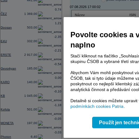
CSG
441,60
07.08.2026 17:00:02
0,74
ČEZ
1 369,00
Název
ISIN
ČEZ
CZ000
1,21
PHILIP MORRIS ČR
CS00
Doosan
503,00
ERSTE BANK
AT000
Povolte cookies a 
TMR
SK112
-2,35
E4U
332,00
naplno
-2,21
ERSTE
2 917,00
Stačí kliknout na tlačítko „Souhla
AD index - vývoj
skupinu ČSOB a vybrané třetí stran
-0,54
Region
Odeslat
Gevorkyan
185,00
select
Abychom Vám mohli poskytnout víc
ČSOB, tak si tyto údaje můžeme vz
0,00
KARO
140,00
poskytnout co nejlepší klientský zá
analytická činnost a předávání coo
-0,10
KB
1 045,00
Detailně si cookies můžete upravit
-1,18
podmínkách cookies Patria
.
Kofola
501,00
-0,05
Použít jen techn
MONETA
197,00
-3,03
Photon
6,40