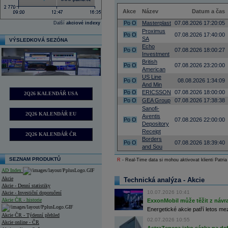
Akce
Název
Datum a čas
Po
O
Masterplast
07.08.2026 17:20:05
Další
akciové indexy
Proximus
Po
O
07.08.2026 17:40:00
SA
VÝSLEDKOVÁ SEZÓNA
Echo
Po
O
07.08.2026 18:00:27
Investment
British
Po
O
07.08.2026 23:20:00
American
US Line
Po
O
08.08.2026 1:34:09
And Min
Po
O
ERICSSON
07.08.2026 18:00:00
2Q26 KALENDÁŘ USA
Po
O
GEA Group
07.08.2026 17:38:38
Sanofi-
2Q26 KALENDÁŘ EU
Aventis
Po
O
07.08.2026 22:00:00
Depository
Receipt
2Q26 KALENDÁŘ ČR
Borders
Po
O
07.08.2026 18:39:40
and Sou
SEZNAM PRODUKTŮ
R
- Real-Time data si mohou aktivovat klienti Patria
AD Index
Akcie
Technická analýza - Akcie
Akcie - Denní statistiky
10.07.2026 10:41
Akcie - Investiční doporučení
Akcie ČR - historie
ExxonMobil může těžit z návrat
Energetické akcie patří letos me
Akcie ČR - Týdenní přehled
02.07.2026 10:55
Akcie online - ČR