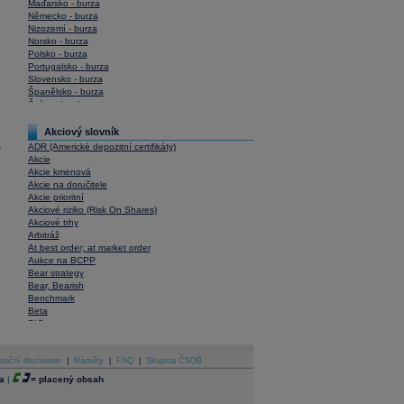
Maďarsko - burza
Německo - burza
Nizozemí - burza
Norsko - burza
Polsko - burza
Portugalsko - burza
Slovensko - burza
Španělsko - burza
Švýcarsko - burza
USA - burza
Akciový slovník
ADR (Americké depozitní certifikáty)
y
Akcie
Akcie kmenová
Akcie na doručitele
Akcie prioritní
Akciové riziko (Risk On Shares)
Akciové trhy
Arbitráž
At best order; at market order
Aukce na BCPP
Bear strategy
Bear, Bearish
Benchmark
Beta
BIC
Blokové obchody
Blue chips
stiční disclaimer
Bonita
|
Náměty
|
FAQ
|
Skupina ČSOB
Book To Bill Ratio
a
|
=
placený obsah
Book Value
Bookbuilding