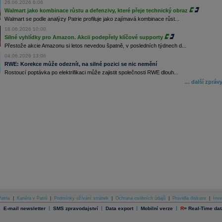
26.06.2026 6:06
Walmart jako kombinace růstu a defenzivy, které přeje technický obraz
Walmart se podle analýzy Patrie profiluje jako zajímavá kombinace růst...
18.06.2026 10:00
Silné vyhlídky pro Amazon. Akcii podepřely klíčové supporty
Přestože akcie Amazonu si letos nevedou špatně, v posledních týdnech d...
04.06.2026 13:06
RWE: Korekce může odeznít, na silné pozici se nic nemění
Rostoucí poptávka po elektrifikaci může zajistit společnosti RWE dlouh...
… další zpráv
atria
|
Kariéra v Patrii
|
Podmínky užívání stránek
|
Ochrana osobních údajů
|
Pravidla diskuse
|
Inve
|
|
|
|
|
E-mail newsletter
SMS zpravodajství
Data export
Mobilní verze
R
=
Real-Time dat