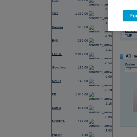
CSG
441,60
07.08.2026
0,74
ČEZ
1 369,00
Název
Pou
ČEZ
1,21
PHILIP
Doosan
503,00
ERSTE
TMR
-2,35
E4U
332,00
-2,21
ERSTE
2 917,00
AD in
-0,54
Region
Gevorkyan
185,00
0,00
KARO
140,00
-0,10
KB
1 045,00
-1,18
Kofola
501,00
-0,05
MONETA
197,00
-3,03
Photon
6,40