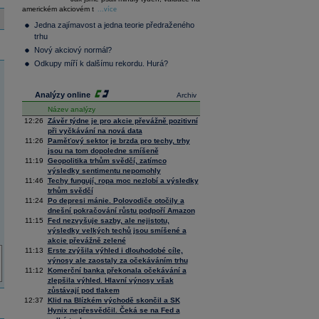
300
36 376,54
0,66
americkém akciovém t
...více
Composite
Index
Jedna zajímavost a jedna teorie předraženého
XETRA
trhu
Tecdax
4 068,78
1,69
Nový akciový normál?
Performance
Odkupy míří k dalšímu rekordu. Hurá?
index
Analýzy online
Archiv
Název analýzy
12:26
Závěr týdne je pro akcie převážně pozitivní
při vyčkávání na nová data
11:26
Paměťový sektor je brzda pro techy, trhy
jsou na tom dopoledne smíšeně
11:19
Geopolitika trhům svědčí, zatímco
výsledky sentimentu nepomohly
11:46
Techy fungují, ropa moc nezlobí a výsledky
trhům svědčí
11:24
Po depresi mánie. Polovodiče otočily a
dnešní pokračování růstu podpoří Amazon
11:15
Fed nezvyšuje sazby, ale nejistotu,
výsledky velkých techů jsou smíšené a
akcie převážně zelené
11:13
Erste zvýšila výhled i dlouhodobé cíle,
výnosy ale zaostaly za očekáváním trhu
11:12
Komerční banka překonala očekávání a
zlepšila výhled. Hlavní výnosy však
zůstávají pod tlakem
12:37
Klid na Blízkém východě skončil a SK
Hynix nepřesvědčil. Čeká se na Fed a