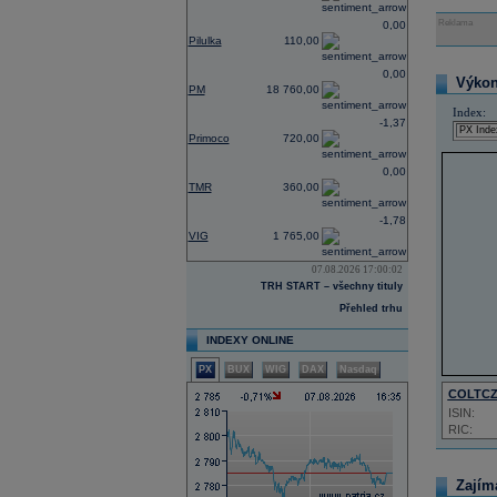
Reklama
0,00
Pilulka
110,00
0,00
Výkon 
PM
18 760,00
Index:
-1,37
Primoco
720,00
0,00
TMR
360,00
-1,78
VIG
1 765,00
07.08.2026 17:00:02
TRH START – všechny tituly
Přehled trhu
INDEXY ONLINE
PX
BUX
WIG
DAX
Nasdaq
COLTC
ISIN:
RIC:
Zajím