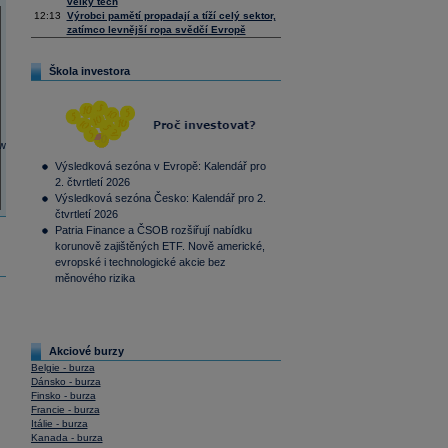
velký tech
12:13
Výrobci pamětí propadají a tíží celý sektor,
zatímco levnější ropa svědčí Evropě
Škola investora
Výsledková sezóna v Evropě: Kalendář pro
2. čtvrtletí 2026
Výsledková sezóna Česko: Kalendář pro 2.
čtvrtletí 2026
Patria Finance a ČSOB rozšiřují nabídku
korunově zajištěných ETF. Nově americké,
evropské i technologické akcie bez
měnového rizika
Akciové burzy
Belgie - burza
Dánsko - burza
Finsko - burza
Francie - burza
Itálie - burza
Kanada - burza