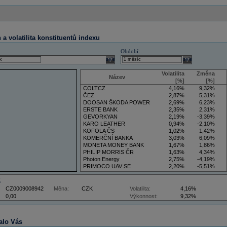
a volatilita konstituentů indexu
Období:
select
select
Volatilita
Změna
Název
[%]
[%]
COLTCZ
4,16%
9,32%
ČEZ
2,87%
5,31%
DOOSAN ŠKODA POWER
2,69%
6,23%
ERSTE BANK
2,35%
2,31%
GEVORKYAN
2,19%
-3,39%
KARO LEATHER
0,94%
-2,10%
KOFOLA ČS
1,02%
1,42%
KOMERČNÍ BANKA
3,03%
6,09%
MONETA MONEY BANK
1,67%
1,86%
PHILIP MORRIS ČR
1,63%
4,34%
Photon Energy
2,75%
-4,19%
PRIMOCO UAV SE
2,20%
-5,51%
VIG
4,34%
9,22%
Z
CZ0009008942
Měna:
CZK
Volatilita:
4,16%
0,00
Výkonnost:
9,32%
alo Vás