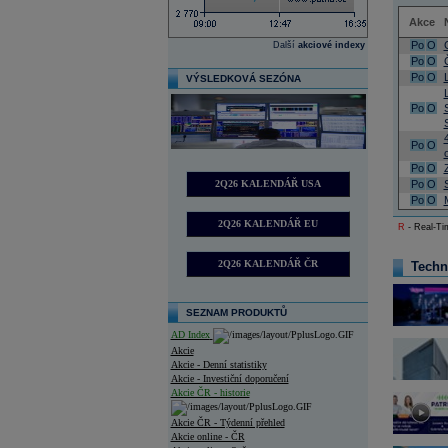
Akce
Po
O
Další
akciové indexy
Po
O
Po
O
VÝSLEDKOVÁ SEZÓNA
Po
O
Po
O
Po
O
2Q26 KALENDÁŘ USA
Po
O
Po
O
2Q26 KALENDÁŘ EU
R
- Real-Tim
2Q26 KALENDÁŘ ČR
Techn
SEZNAM PRODUKTŮ
AD Index
Akcie
Akcie - Denní statistiky
Akcie - Investiční doporučení
Akcie ČR - historie
Akcie ČR - Týdenní přehled
Akcie online - ČR