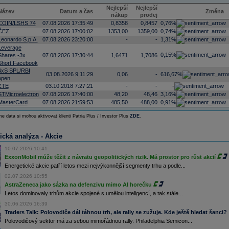
Nejlepší
Nejlepší
Název
Datum a čas
Změna
nákup
prodej
COIN/LSHS 74
07.08.2026 17:35:49
0,8358
0,8457
0,76%
ČEZ
07.08.2026 17:00:02
1353,00
1359,00
0,74%
Leonardo S.p.A.
07.08.2026 23:20:00
-
-
1,31%
Leverage
0,15%
Shares -3x
07.08.2026 17:30:44
1,6471
1,7086
Short Facebook
4xS SPL/RBI
03.08.2026 9:11:29
0,06
-
616,67%
open
ZTE
03.10.2018 7:27:21
-
-
-
STMicroelectron
07.08.2026 17:40:00
48,20
48,46
3,16%
MasterCard
07.08.2026 21:59:53
485,50
488,00
0,91%
e data si mohou aktivovat klienti Patria Plus / Investor Plus
ZDE
.
ická analýza - Akcie
10.07.2026 10:41
ExxonMobil může těžit z návratu geopolitických rizik. Má prostor pro růst akcií
Energetické akcie patří letos mezi nejvýkonnější segmenty trhu a podle...
02.07.2026 10:55
AstraZeneca jako sázka na defenzivu mimo AI horečku
Letos dominovaly trhům akcie spojené s umělou inteligencí, a tak stále...
30.06.2026 16:39
Traders Talk: Polovodiče dál táhnou trh, ale rally se zužuje. Kde ještě hledat šanci?
Polovodičový sektor má za sebou mimořádnou rally. Philadelphia Semicon...