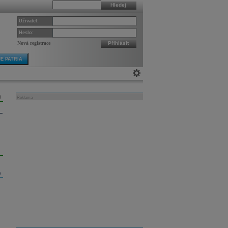
Hledej
Uživatel:
Heslo:
Nová registrace
Přihlásit
E PATRIA
Reklama
m