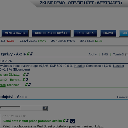
ZKUSIT DEMO
OTEVŘÍT ÚČET
WEBTRADER
|
|
|
MĚNY & SAZBY
KOMODITY & DERIVÁTY
EKONOMIKA
PRÁVO
MOJ
,232
-0,02%
CZK/$
20,966
0,00%
AU
4 339,26
0,00%
BRT
83,08
4,61%
 zprávy - Akcie
Archiv
SMS
Terminál
|
|
.08.2026
w Jones Industrial Average +0,3 %, S&P 500 +0,6 %,
Nasdaq
Composite +1,3 %,
Nasdaq
0
+1,2 % (Bloomberg)
stern Digital
......
aceX - Bernst
...
cron
Technolo
......
xon
Mobil - T
......
jem obchodů s akciemi na pražské burze za dnešní den je 0,831 mld. Kč. Průměrný objem
dajství - Akcie
Emaile
chodů za poslední rok je 0,665 mld. Kč.
ýšení výroby balistických střel ATACMS ve spolupráci s americkou firmou
Lockheed Martin
jakou dobu potrvá. Agentuře Reuters to řekl generální ředitel německé zbrojovky
Rheinmetall
select
min Papperger. Společná výroba s Lockheedem v Německu by podle něj mohla pomoci
plnit arzenál Spojeným státům, které mají zvýšenou spotřebu střel kvůli válce s Íránem
07.08.2026 22:05
TK)
Slabá data z trhu práce pomohla akciím
nocophillips
......
Páteční obchodování na Wall Street probíhalo v pozitivním režimu, když...