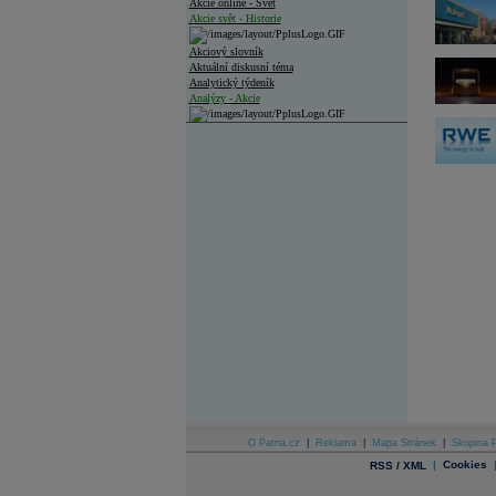
Akcie online - Svět
Akcie svět - Historie
Akciový slovník
Aktuální diskusní téma
Analytický týdeník
Analýzy - Akcie
Analýzy společností - ČR
Analýzy společností - Střední Evropa
Analýzy společností - Svět
Ankety a diskuze
Archiv - Analýzy online
Archiv - Deník událostí
Archiv - Flash analýzy (svět)
Archiv - Globální makroekonomické přehledy
Archiv - Horké Zprávy
Archiv - Kalendář událostí
Archiv - Měnová politika
Archiv - Měsíční makroekonomické přehledy
O Patria.cz
|
Reklama
|
Mapa Stránek
|
Skupina P
Archiv - Souhrnné zprávy o vývoji ČR
|
Cookies
RSS / XML
Archiv - Treasury alerty