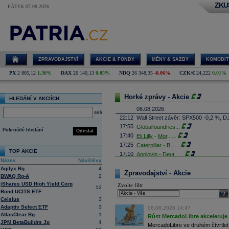
ZKU
PÁTEK 07.08.2026
ZPRAVODAJSTVÍ
AKCIE & FONDY
MĚNY & SAZBY
KOMODIT
PX
2 805,12
1,30%
DAX
26 140,13
0,05%
NDQ
26 348,35
-0,06%
CZK/€
24,222
0,01%
Horké zprávy - Akcie
HLEDÁNÍ V AKCIÍCH
06.08.2026
select
22:12
Wall Street závěr: SPX500 -0,2 %, D
17:55
Globalfoundries
...
Pokročilé hledání
Odeslat
17:40
Eli Lilly
-
Mor
......
17:25
Caterpillar
-
B
......
TOP AKCIE
17:10
Applovin -
Deut
......
Název
Návštěvy
16:55
Albemarle - Miz
...
Agilyx Rg
4
16:53
Zpravodajství - Akcie
Výrobce příslušenství pro elektroni
BWAQ Rg-A
2
propadl do ztráty 8,8 milionu
korun
. 
iShares USD High Yield Corp
Zvolte filtr
Obrat společnosti se loni meziročně s
12
Bond UCITS ETF
sele
16:41
AMD
- Rosenbla
......
Celsius
3
16:26
Britské úřady schválily plánované př
Adaptiv Select ETF
3
06.08.2026 14:47
domácím konkurentem Paramount Sk
AtlasClear Rg
1
Růst MercadoLibre akceleruje n
Britská vláda dnes oznámila, že fir
JPM BetaBuildrs Jp
4
které rozptýlily obavy ministryně ku
MercadoLibre ve druhém čtvrtletí 