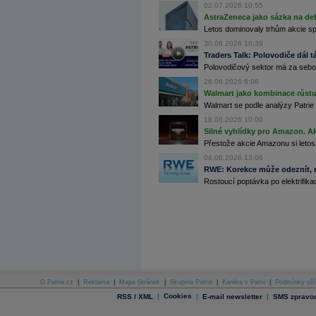
02.07.2026 10:55
Archiv - Globální makroekonomické přehledy
AstraZeneca jako sázka na de
Letos dominovaly trhům akcie spoj
Archiv - Horké Zprávy
Archiv - Kalendář událostí
30.06.2026 16:39
Traders Talk: Polovodiče dál tá
Archiv - Měnová politika
Polovodičový sektor má za sebou
26.06.2026 6:06
Archiv - Měsíční makroekonomické přehledy
Archiv - Souhrnné zprávy o vývoji ČR
Walmart jako kombinace růstu 
Walmart se podle analýzy Patrie 
Archiv - Treasury alerty
18.06.2026 10:00
Silné vyhlídky pro Amazon. Ak
Archiv - Vývoj české koruny
Přestože akcie Amazonu si letos
Archiv analýz - Makroukazatele
04.06.2026 13:06
RWE: Korekce může odeznít, n
Cenové indexy
Rostoucí poptávka po elektrifikac
Cenový kalkulátor
Ceny průmyslových výrobců - Data a prognózy
(ČR)
Ceny průmyslových výrobců - Graf (ČR)
Ceny průmyslových výrobců - Kalendář (ČR)
Ceny průmyslových výrobců - Zpravodajství
CORPORATE WEB SOLUTION
DATA EXPORT
Databanka - Akcie
O Patria.cz
|
Reklama
|
Mapa Stránek
|
Skupina Patria
|
Kariéra v Patrii
|
Podmínky uží
Databanka - Ceny
|
Cookies
|
|
RSS / XML
E-mail newsletter
SMS zpravod
Databanka - Ekonomický růst