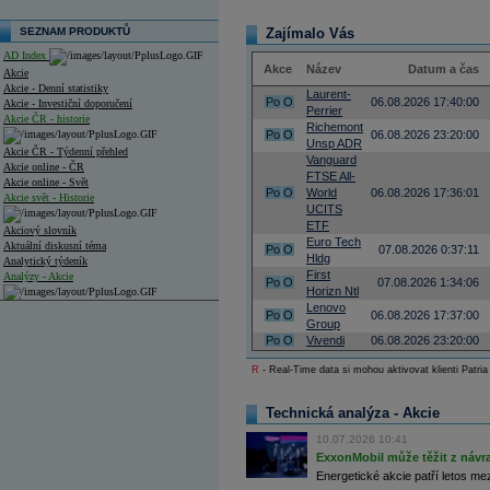
SEZNAM PRODUKTŮ
Zajímalo Vás
AD Index
Akce
Název
Datum a čas
Akcie
Akcie - Denní statistiky
Laurent-
Po
O
06.08.2026 17:40:00
Akcie - Investiční doporučení
Perrier
Akcie ČR - historie
Richemont
Po
O
06.08.2026 23:20:00
Unsp ADR
Akcie ČR - Týdenní přehled
Vanguard
Akcie online - ČR
FTSE All-
Akcie online - Svět
Po
O
World
06.08.2026 17:36:01
Akcie svět - Historie
UCITS
ETF
Akciový slovník
Euro Tech
Aktuální diskusní téma
Po
O
07.08.2026 0:37:11
Hldg
Analytický týdeník
First
Analýzy - Akcie
Po
O
07.08.2026 1:34:06
Horizn Ntl
Lenovo
Analýzy společností - ČR
Po
O
06.08.2026 17:37:00
Group
Po
O
Vivendi
06.08.2026 23:20:00
Analýzy společností - Střední Evropa
R
- Real-Time data si mohou aktivovat klienti Patria
Analýzy společností - Svět
Ankety a diskuze
Technická analýza - Akcie
Archiv - Analýzy online
Archiv - Deník událostí
10.07.2026 10:41
ExxonMobil může těžit z návrat
Archiv - Flash analýzy (svět)
Energetické akcie patří letos me