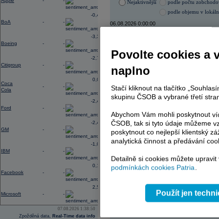
Apple
-
-
Nejaktivnější
podle počtu zobchod
podle objemu v lokál
-0,40
BoA
-
-
06.08.2026 0:00:00
Název
ISIN
-3,33
Boeing
-
-
VIG
AT000
Povolte cookies a 
ERSTE BANK
AT000
-2,78
PHILIP MORRIS ČR
CS00
Citigroup
-
-
naplno
KOMERČNÍ BANKA
CZ00
TMR
SK112
0,02
Coca
-
-
Stačí kliknout na tlačítko „Souhla
Cola
skupinu ČSOB a vybrané třetí stran
-2,41
Ford
-
-
AD index - vývoj
Abychom Vám mohli poskytnout víc
ČSOB, tak si tyto údaje můžeme vz
-2,49
Region
Odeslat
GM
-
-
select
poskytnout co nejlepší klientský zá
analytická činnost a předávání coo
-1,06
IBM
-
-
Detailně si cookies můžete upravit
0,19
podmínkách cookies Patria
.
Facebook
-
-
2,54
Použít jen techn
Microsoft
-
-
07.08.2026 1:38:50
Zpožděná data,
Real-Time data info