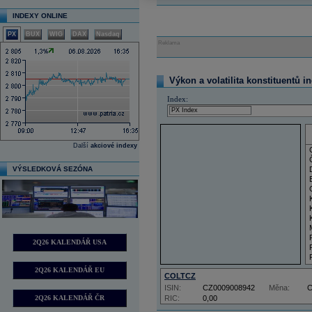
INDEXY ONLINE
PX
BUX
WIG
DAX
Nasdaq
Reklama
Výkon a volatilita konstituentů i
Index:
Další
akciové indexy
VÝSLEDKOVÁ SEZÓNA
2Q26 KALENDÁŘ USA
2Q26 KALENDÁŘ EU
COLTCZ
ISIN:
CZ0009008942
Měna:
2Q26 KALENDÁŘ ČR
RIC:
0,00