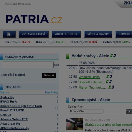
ZKU
PONDĚLÍ 10.08.2026
ZPRAVODAJSTVÍ
AKCIE & FONDY
MĚNY & SAZBY
KOMODIT
PX
2 785,07
-0,71%
DAX
26 319,45
0,69%
CZK/€
24,230
-0,06%
CZK/$
20,969
0,00%
Horké zprávy - Akcie
HLEDÁNÍ V AKCIÍCH
07.08.2026
select
22:01
Dow Jones Industrial Average +0,3 
100
+1,2 % (Bloomberg)
Pokročilé hledání
Odeslat
17:50
Western Digital
......
17:30
SpaceX - Bernst
...
TOP AKCIE
17:09
Micron
Technolo
......
Název
Návštěvy
16:47
Exxon
Mobil - T
......
Agilyx Rg
4
16:26
Objem obchodů s akciemi na pražské
Zpravodajství - Akcie
BWAQ Rg-A
2
obchodů za poslední rok je 0,665 mld
iShares USD High Yield Corp
Zvolte filtr
16:23
Zvýšení výroby balistických střel A
12
Bond UCITS ETF
nějakou dobu potrvá. Agentuře Reuter
sele
Armin Papperger. Společná výroba 
Celsius
4
doplnit arzenál Spojeným státům, kte
Adaptiv Select ETF
3
07.08.2026 22:05
(ČTK)
AtlasClear Rg
1
Slabá data z trhu práce pomoh
16:07
Conocophillips
......
JPM BetaBuildrs Jp
4
Páteční obchodování na Wall Stre