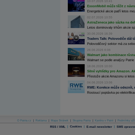
10.07.2026 10:41
Archiv - Globální makroekonomické přehledy
ExxonMobil může těžit z návrat
Energetické akcie patří letos me
Archiv - Horké Zprávy
Archiv - Kalendář událostí
02.07.2026 10:55
AstraZeneca jako sázka na de
Archiv - Měnová politika
Letos dominovaly trhům akcie spoj
30.06.2026 16:39
Archiv - Měsíční makroekonomické přehledy
Traders Talk: Polovodiče dál tá
Archiv - Souhrnné zprávy o vývoji ČR
Polovodičový sektor má za sebou
Archiv - Treasury alerty
26.06.2026 6:06
Walmart jako kombinace růstu 
Archiv - Vývoj české koruny
Walmart se podle analýzy Patrie 
18.06.2026 10:00
Archiv analýz - Makroukazatele
Silné vyhlídky pro Amazon. Ak
Cenové indexy
Přestože akcie Amazonu si letos
Cenový kalkulátor
04.06.2026 13:06
Ceny průmyslových výrobců - Data a prognózy
RWE: Korekce může odeznít, n
(ČR)
Rostoucí poptávka po elektrifikac
Ceny průmyslových výrobců - Graf (ČR)
Ceny průmyslových výrobců - Kalendář (ČR)
Ceny průmyslových výrobců - Zpravodajství
CORPORATE WEB SOLUTION
DATA EXPORT
Databanka - Akcie
O Patria.cz
|
Reklama
|
Mapa Stránek
|
Skupina Patria
|
Kariéra v Patrii
|
Podmínky uží
Databanka - Ceny
|
Cookies
|
|
RSS / XML
E-mail newsletter
SMS zpravod
Databanka - Ekonomický růst