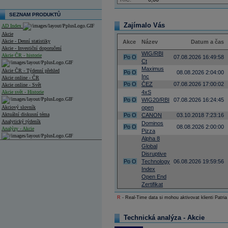
SEZNAM PRODUKTŮ
Zajímalo Vás
AD Index
Akcie
Akcie - Denní statistiky
Akce
Název
Datum a čas
Akcie - Investiční doporučení
WIG/RBI
Akcie ČR - historie
Po
O
07.08.2026 16:49:58
Ct
Maximus
Akcie ČR - Týdenní přehled
Po
O
08.08.2026 2:04:00
Inc
Akcie online - ČR
Po
O
ČEZ
07.08.2026 17:00:02
Akcie online - Svět
Akcie svět - Historie
4xS
Po
O
WIG20/RBI
07.08.2026 16:24:45
Akciový slovník
open
Aktuální diskusní téma
Po
O
CANON
03.10.2018 7:23:16
Analytický týdeník
Dominos
Po
O
08.08.2026 2:00:00
Analýzy - Akcie
Pizza
Alpha 8
Analýzy společností - ČR
Global
Disruptive
Analýzy společností - Střední Evropa
Po
O
Technology
06.08.2026 19:59:56
Index
Analýzy společností - Svět
Open End
Zertifikat
Ankety a diskuze
Archiv - Analýzy online
R
- Real-Time data si mohou aktivovat klienti Patria
Archiv - Deník událostí
Technická analýza - Akcie
Archiv - Flash analýzy (svět)