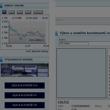
INDEXY ONLINE
PX
BUX
WIG
DAX
Nasdaq
Reklama
Výkon a volatilita konstituentů i
Index:
Další
akciové indexy
VÝSLEDKOVÁ SEZÓNA
2Q26 KALENDÁŘ USA
2Q26 KALENDÁŘ EU
COLTCZ
2Q26 KALENDÁŘ ČR
ISIN:
CZ0009008942
Měna:
RIC:
0,00