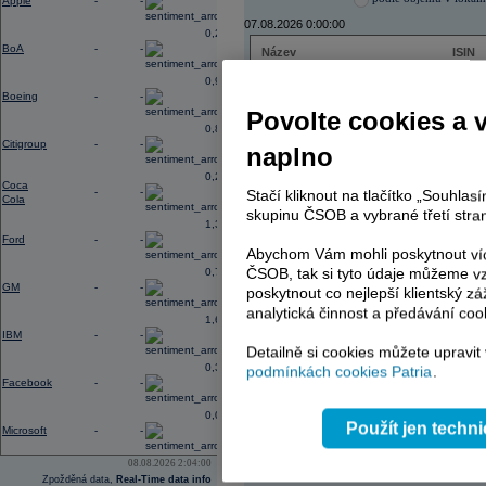
Apple
-
-
07.08.2026 0:00:00
0,27
BoA
-
-
Název
ISIN
ENERGOAQUA
CS00
0,96
ČEZ
CZ000
Boeing
-
-
ČEZ
CZ000
Povolte cookies a 
TMR
SK112
0,88
TMR
SK112
Citigroup
-
-
naplno
TOMA
CZ00
PHILIP MORRIS ČR
CS00
0,23
Coca
PHILIP MORRIS ČR
CS00
-
-
Stačí kliknout na tlačítko „Souhla
Cola
skupinu ČSOB a vybrané třetí stran
1,38
Ford
-
-
Abychom Vám mohli poskytnout víc
AD index - vývoj
ČSOB, tak si tyto údaje můžeme vz
0,74
GM
-
-
poskytnout co nejlepší klientský zá
Region
Odeslat
select
analytická činnost a předávání coo
1,65
IBM
-
-
Detailně si cookies můžete upravit
0,37
podmínkách cookies Patria
.
Facebook
-
-
0,03
Použít jen techn
Microsoft
-
-
08.08.2026 2:04:00
Zpožděná data,
Real-Time data info