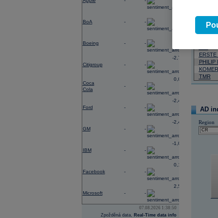
Apple
-
-
Neja
-0,40
BoA
-
-
06.08.2026
Pou
Název
-3,33
Boeing
-
-
VIG
ERSTE
-2,78
PHILIP
Citigroup
-
-
KOMER
TMR
0,02
Coca
-
-
Cola
-2,41
Ford
-
-
AD in
-2,49
Region
GM
-
-
-1,06
IBM
-
-
0,19
Facebook
-
-
2,54
Microsoft
-
-
07.08.2026 1:38:50
Zpožděná data,
Real-Time data info