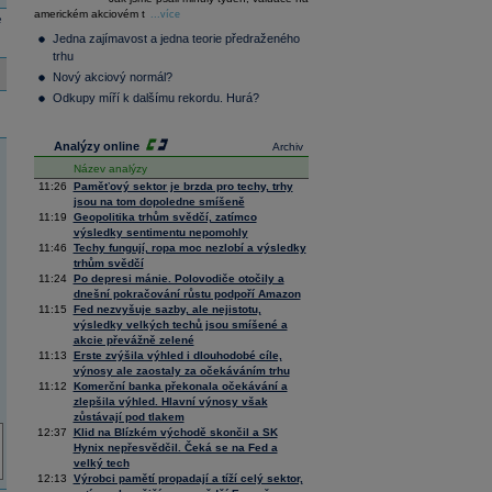
36 128,57
-0,05
americkém akciovém t
Composite
...více
e
Index
Jedna zajímavost a jedna teorie předraženého
XETRA
trhu
Tecdax
4 000,99
1,37
Nový akciový normál?
Performance
index
Odkupy míří k dalšímu rekordu. Hurá?
Analýzy online
Archiv
Název analýzy
11:26
Paměťový sektor je brzda pro techy, trhy
jsou na tom dopoledne smíšeně
11:19
Geopolitika trhům svědčí, zatímco
výsledky sentimentu nepomohly
11:46
Techy fungují, ropa moc nezlobí a výsledky
trhům svědčí
11:24
Po depresi mánie. Polovodiče otočily a
dnešní pokračování růstu podpoří Amazon
11:15
Fed nezvyšuje sazby, ale nejistotu,
výsledky velkých techů jsou smíšené a
akcie převážně zelené
11:13
Erste zvýšila výhled i dlouhodobé cíle,
výnosy ale zaostaly za očekáváním trhu
11:12
Komerční banka překonala očekávání a
zlepšila výhled. Hlavní výnosy však
zůstávají pod tlakem
12:37
Klid na Blízkém východě skončil a SK
Hynix nepřesvědčil. Čeká se na Fed a
velký tech
12:13
Výrobci pamětí propadají a tíží celý sektor,