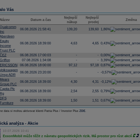
alo Vás
Nejlepší
Nejlepší
Název
Datum a čas
Změna
nákup
prodej
Qualcomm
06.08.2026 21:58:41
139,20
139,60
1,86%
Inc
Aberdeen
Equity
06.08.2026 18:39:00
4,63
4,65
0,43%
Income
Trust PLC
ČEZ
06.08.2026 17:00:03
-
-
0,00%
Griffon
07.08.2026 1:34:08
-
-
3,39%
ERICSSON
06.08.2026 18:00:00
97,12
97,18
0,87%
Volkswagen
06.08.2026 23:20:00
-
-
-0,57%
Unsp ADR
Mears
06.08.2026 18:39:00
4,30
4,31
-0,12%
Group PLC
Capita Plc
06.08.2026 18:39:00
2,54
2,55
0,79%
Rg
DFS
06.08.2026 18:39:00
1,50
1,51
0,67%
Furniture
e data si mohou aktivovat klienti Patria Plus / Investor Plus
ZDE
.
ická analýza - Akcie
10.07.2026 10:41
ExxonMobil může těžit z návratu geopolitických rizik. Má prostor pro růst akcií