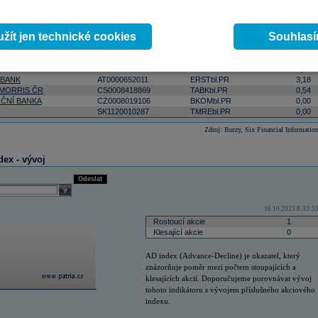
ktivnější
podle počtu zobchodovaných kusů
podle objemu v lokální měně
select
Odeslat
 0:00:00
žít jen technické cookies
Souhlas
Změna
ISIN
RIC
(%)
AT0000908504
VIGRbl.PR
5,09
 BANK
AT0000652011
ERSTbl.PR
3,18
 MORRIS ČR
CS0008418869
TABKbl.PR
0,54
ČNÍ BANKA
CZ0008019106
BKOMbl.PR
0,00
SK1120010287
TMREbl.PR
0,00
Zdroj: Burzy, Six Financial Informatio
dex - vývoj
Odeslat
select
16.10.2023 8:33:3
Rostoucí akcie
1
Klesající akcie
0
AD index (Advance-Decline) je ukazatel, který
znázorňuje poměr mezi počtem stoupajících a
klesajících akcií. Doporučujeme porovnávat vývoj
tohoto indikátoru s vývojem příslušného akciového
indexu.