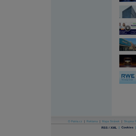
Archiv - Globální makroekonomické přehledy
Archiv - Horké Zprávy
Archiv - Kalendář událostí
Archiv - Měnová politika
Archiv - Měsíční makroekonomické přehledy
Archiv - Souhrnné zprávy o vývoji ČR
Archiv - Treasury alerty
Archiv - Vývoj české koruny
Archiv analýz - Makroukazatele
Cenové indexy
Cenový kalkulátor
Ceny průmyslových výrobců - Data a prognózy
(ČR)
Ceny průmyslových výrobců - Graf (ČR)
Ceny průmyslových výrobců - Kalendář (ČR)
Ceny průmyslových výrobců - Zpravodajství
CORPORATE WEB SOLUTION
DATA EXPORT
Databanka - Akcie
O Patria.cz
|
Reklama
|
Mapa Stránek
|
Skupina P
Databanka - Ceny
|
Cookies
RSS / XML
Databanka - Ekonomický růst