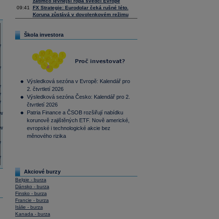
zatímco levnější ropa svědčí Evropě
09:41
FX Strategie: Eurodolar čeká rušné léto.
Koruna zůstává v dovolenkovém režimu
Škola investora
Výsledková sezóna v Evropě: Kalendář pro
2. čtvrtletí 2026
Výsledková sezóna Česko: Kalendář pro 2.
čtvrtletí 2026
Patria Finance a ČSOB rozšiřují nabídku
korunově zajištěných ETF. Nově americké,
evropské i technologické akcie bez
měnového rizika
Akciové burzy
Belgie - burza
Dánsko - burza
Finsko - burza
Francie - burza
Itálie - burza
Kanada - burza