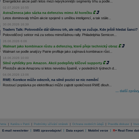
Energetické akcie patří letos mezi nejvýkonnější segmenty trhu a podle...
02.07.2026 10:55
AstraZeneca jako sázka na defenzivu mimo AI horečku
Letos dominovaly trhům akcie spojené s umělou inteligencí, a tak stále...
30.06.2026 16:39
Traders Talk: Polovodiče dál táhnou trh, ale rally se zužuje. Kde ještě hledat šanci?
Polovodičový sektor má za sebou mimořádnou rally. Philadelphia Semicon...
26.06.2026 6:06
Walmart jako kombinace růstu a defenzivy, které přeje technický obraz
Walmart se podle analýzy Patrie profiluje jako zajímavá kombinace růst...
18.06.2026 10:00
Silné vyhlídky pro Amazon. Akcii podepřely klíčové supporty
Přestože akcie Amazonu si letos nevedou špatně, v posledních týdnech d...
04.06.2026 13:06
RWE: Korekce může odeznít, na silné pozici se nic nemění
Rostoucí poptávka po elektrifikaci může zajistit společnosti RWE dlouh...
… další zpráv
atria
|
Kariéra v Patrii
|
Podmínky užívání stránek
|
Ochrana osobních údajů
|
Pravidla diskuse
|
Inve
|
|
|
|
|
E-mail newsletter
SMS zpravodajství
Data export
Mobilní verze
R
=
Real-Time dat