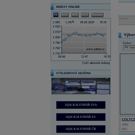
INDEXY ONLINE
PX
BUX
WIG
DAX
Nasdaq
Reklama
Výkon 
Index:
Další
akciové indexy
VÝSLEDKOVÁ SEZÓNA
2Q26 KALENDÁŘ USA
2Q26 KALENDÁŘ EU
COLTC
ISIN:
2Q26 KALENDÁŘ ČR
RIC: