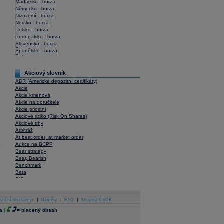
Maďarsko - burza
Německo - burza
Nizozemí - burza
Norsko - burza
Polsko - burza
Portugalsko - burza
Slovensko - burza
Španělsko - burza
Švýcarsko - burza
USA - burza
Akciový slovník
ADR (Americké depozitní certifikáty)
Akcie
Akcie kmenová
Akcie na doručitele
Akcie prioritní
Akciové riziko (Risk On Shares)
Akciové trhy
Arbitráž
At best order; at market order
Aukce na BCPP
y
Bear strategy
Bear, Bearish
Benchmark
Beta
BIC
Blokové obchody
Blue chips
stiční disclaimer
Bonita
|
Náměty
|
FAQ
|
Skupina ČSOB
Book To Bill Ratio
a
|
=
placený obsah
Book Value
Bookbuilding