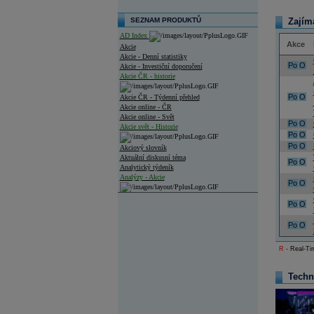
SEZNAM PRODUKTŮ
Zajím
AD Index
Akce
Akcie
Akcie - Denní statistiky
Po
O
Akcie - Investiční doporučení
Akcie ČR - historie
Po
O
Akcie ČR - Týdenní přehled
Akcie online - ČR
Akcie online - Svět
Po
O
Akcie svět - Historie
Po
O
Po
O
Akciový slovník
Aktuální diskusní téma
Po
O
Analytický týdeník
Analýzy - Akcie
Po
O
Analýzy společností - ČR
Po
O
Analýzy společností - Střední Evropa
Po
O
Analýzy společností - Svět
R
- Real-Tim
Ankety a diskuze
Archiv - Analýzy online
Techn
Archiv - Deník událostí
Archiv - Flash analýzy (svět)