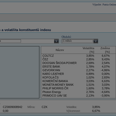
Výpočet: Patria Onlin
a volatilita konstituentů indexu
Období:
select
select
Volatilita
Změna
Název
[%]
[%]
COLTCZ
3,85%
6,67%
ČEZ
2,85%
9,43%
DOOSAN ŠKODA POWER
2,69%
2,54%
ERSTE BANK
1,78%
4,07%
GEVORKYAN
2,27%
-4,86%
KARO LEATHER
0,89%
0,00%
KOFOLA ČS
1,02%
2,83%
KOMERČNÍ BANKA
3,03%
6,63%
MONETA MONEY BANK
1,51%
3,03%
PHILIP MORRIS ČR
1,60%
3,78%
Photon Energy
2,76%
-4,64%
PRIMOCO UAV SE
2,13%
-3,95%
VIG
3,50%
5,88%
Z
CZ0009008942
Měna:
CZK
Volatilita:
3,85%
0,00
Výkonnost:
6,67%