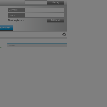
Hledej
Uživatel:
Heslo:
Nová registrace
Přihlásit
E PATRIA
Reklama
m