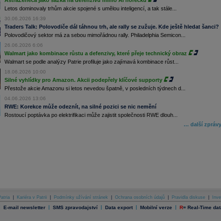
AstraZeneca jako sázka na defenzivu mimo AI horečku
Letos dominovaly trhům akcie spojené s umělou inteligencí, a tak stále...
30.06.2026 16:39
Traders Talk: Polovodiče dál táhnou trh, ale rally se zužuje. Kde ještě hledat šanci?
Polovodičový sektor má za sebou mimořádnou rally. Philadelphia Semicon...
26.06.2026 6:06
Walmart jako kombinace růstu a defenzivy, které přeje technický obraz
Walmart se podle analýzy Patrie profiluje jako zajímavá kombinace růst...
18.06.2026 10:00
Silné vyhlídky pro Amazon. Akcii podepřely klíčové supporty
Přestože akcie Amazonu si letos nevedou špatně, v posledních týdnech d...
04.06.2026 13:06
RWE: Korekce může odeznít, na silné pozici se nic nemění
Rostoucí poptávka po elektrifikaci může zajistit společnosti RWE dlouh...
… další zpráv
atria
|
Kariéra v Patrii
|
Podmínky užívání stránek
|
Ochrana osobních údajů
|
Pravidla diskuse
|
Inve
|
|
|
|
|
E-mail newsletter
SMS zpravodajství
Data export
Mobilní verze
R
=
Real-Time dat