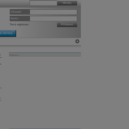
Hledej
Uživatel:
Heslo:
Nová registrace
Přihlásit
E PATRIA
Reklama
m