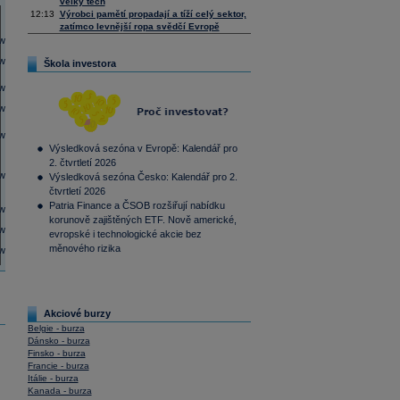
velký tech
12:13
Výrobci pamětí propadají a tíží celý sektor,
zatímco levnější ropa svědčí Evropě
Škola investora
Výsledková sezóna v Evropě: Kalendář pro
2. čtvrtletí 2026
Výsledková sezóna Česko: Kalendář pro 2.
čtvrtletí 2026
Patria Finance a ČSOB rozšiřují nabídku
korunově zajištěných ETF. Nově americké,
evropské i technologické akcie bez
měnového rizika
Akciové burzy
Belgie - burza
Dánsko - burza
Finsko - burza
Francie - burza
Itálie - burza
Kanada - burza