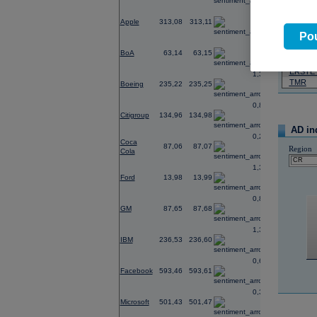
0,22
07.08.2026
Apple
313,08
313,11
Název
Pou
0,23
ČEZ
BoA
63,14
63,15
PHILIP
ERSTE
1,30
TMR
Boeing
235,22
235,25
0,87
Citigroup
134,96
134,98
AD in
0,25
Coca
87,06
87,07
Region
Cola
1,34
Ford
13,98
13,99
0,83
GM
87,65
87,68
1,35
IBM
236,53
236,60
0,62
Facebook
593,46
593,61
0,32
Microsoft
501,43
501,47