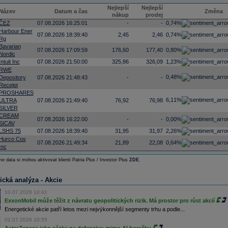
Nejlepší
Nejlepší
Název
Datum a čas
Změna
nákup
prodej
ČEZ
07.08.2026 16:25:01
-
-
0,74%
Harbour Ener
07.08.2026 18:39:40
2,45
2,46
0,74%
Rg
Bavarian
07.08.2026 17:09:59
176,60
177,40
0,80%
Nordic
Intuit Inc
07.08.2026 21:50:00
325,86
326,09
1,23%
RWE
0,48%
Depository
07.08.2026 21:48:43
-
-
Receipt
PROSHARES
6,11%
ULTRA
07.08.2026 21:49:40
76,92
76,98
SILVER
CREAM
07.08.2026 16:22:00
-
-
0,00%
SICAV
LSHS 75
07.08.2026 18:39:40
31,95
31,97
2,26%
Hurco Cos
07.08.2026 21:49:34
21,89
22,08
0,64%
Inc
e data si mohou aktivovat klienti Patria Plus / Investor Plus
ZDE
.
ická analýza - Akcie
10.07.2026 10:41
ExxonMobil může těžit z návratu geopolitických rizik. Má prostor pro růst akcií
Energetické akcie patří letos mezi nejvýkonnější segmenty trhu a podle...
02.07.2026 10:55