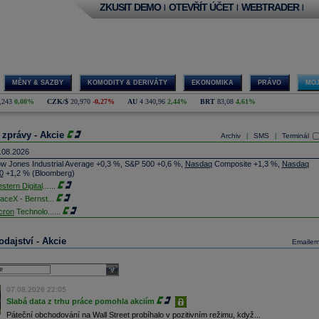
ZKUSIT DEMO
OTEVŘÍT ÚČET
WEBTRADER
|
|
|
MĚNY & SAZBY
KOMODITY & DERIVÁTY
EKONOMIKA
PRÁVO
MOJ
,243
0,08%
CZK/$
20,970
-0,27%
AU
4 340,96
2,44%
BRT
83,08
4,61%
 zprávy - Akcie
Archiv
SMS
Terminál
|
|
.08.2026
w Jones Industrial Average +0,3 %, S&P 500 +0,6 %,
Nasdaq
Composite +1,3 %,
Nasdaq
0
+1,2 % (Bloomberg)
stern Digital
......
aceX - Bernst
...
cron
Technolo
......
xon
Mobil - T
......
jem obchodů s akciemi na pražské burze za dnešní den je 0,831 mld. Kč. Průměrný objem
dajství - Akcie
Emaile
chodů za poslední rok je 0,665 mld. Kč.
ýšení výroby balistických střel ATACMS ve spolupráci s americkou firmou
Lockheed Martin
jakou dobu potrvá. Agentuře Reuters to řekl generální ředitel německé zbrojovky
Rheinmetall
select
min Papperger. Společná výroba s Lockheedem v Německu by podle něj mohla pomoci
plnit arzenál Spojeným státům, které mají zvýšenou spotřebu střel kvůli válce s Íránem
07.08.2026 22:05
TK)
Slabá data z trhu práce pomohla akciím
nocophillips
......
Páteční obchodování na Wall Street probíhalo v pozitivním režimu, když...