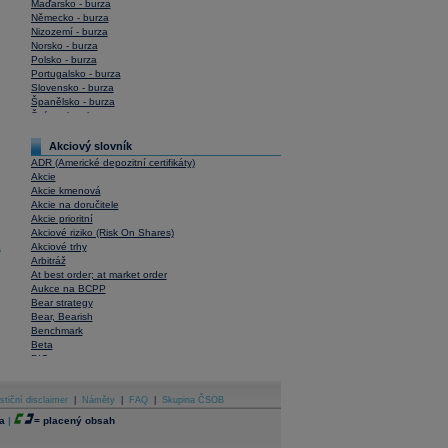
Maďarsko - burza
Německo - burza
Nizozemí - burza
Norsko - burza
Polsko - burza
Portugalsko - burza
Slovensko - burza
Španělsko - burza
Švýcarsko - burza
USA - burza
Akciový slovník
ADR (Americké depozitní certifikáty)
Akcie
Akcie kmenová
Akcie na doručitele
Akcie prioritní
Akciové riziko (Risk On Shares)
Akciové trhy
y
Arbitráž
At best order; at market order
Aukce na BCPP
Bear strategy
Bear, Bearish
Benchmark
Beta
BIC
Blokové obchody
Blue chips
stiční disclaimer
Bonita
|
Náměty
|
FAQ
|
Skupina ČSOB
Book To Bill Ratio
a
|
=
placený obsah
Book Value
Bookbuilding