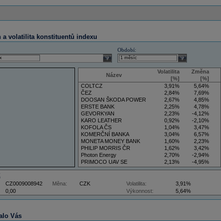
a volatilita konstituentů indexu
Období:
select
select
Volatilita
Změna
Název
[%]
[%]
COLTCZ
3,91%
5,64%
ČEZ
2,84%
7,69%
DOOSAN ŠKODA POWER
2,67%
4,85%
ERSTE BANK
2,25%
4,78%
GEVORKYAN
2,23%
-4,12%
KARO LEATHER
0,92%
-2,10%
KOFOLA ČS
1,04%
3,47%
KOMERČNÍ BANKA
3,04%
6,57%
MONETA MONEY BANK
1,60%
2,23%
PHILIP MORRIS ČR
1,62%
3,42%
Photon Energy
2,70%
-2,94%
PRIMOCO UAV SE
2,13%
-4,95%
VIG
4,09%
11,61%
Z
CZ0009008942
Měna:
CZK
Volatilita:
3,91%
0,00
Výkonnost:
5,64%
alo Vás