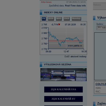
After-hours
07.08.2026 21:50:01
Reklama
Zpožděná data,
Real-Time data info
INDEXY ONLINE
Výkon 
PX
BUX
WIG
DAX
Nasdaq
Index:
Další
akciové indexy
VÝSLEDKOVÁ SEZÓNA
COLTC
ISIN:
2Q26 KALENDÁŘ USA
RIC:
2Q26 KALENDÁŘ EU
Zajím