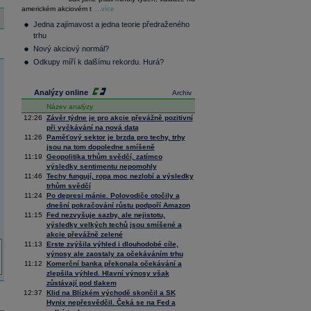
36 376,98
0,67
americkém akciovém t
Composite
...více
Index
Jedna zajímavost a jedna teorie předraženého
XETRA
trhu
Tecdax
4 068,78
1,69
Nový akciový normál?
Performance
index
Odkupy míří k dalšímu rekordu. Hurá?
Analýzy online
Archiv
Název analýzy
12:26
Závěr týdne je pro akcie převážně pozitivní
při vyčkávání na nová data
11:26
Paměťový sektor je brzda pro techy, trhy
jsou na tom dopoledne smíšeně
11:19
Geopolitika trhům svědčí, zatímco
výsledky sentimentu nepomohly
11:46
Techy fungují, ropa moc nezlobí a výsledky
trhům svědčí
11:24
Po depresi mánie. Polovodiče otočily a
dnešní pokračování růstu podpoří Amazon
11:15
Fed nezvyšuje sazby, ale nejistotu,
výsledky velkých techů jsou smíšené a
akcie převážně zelené
11:13
Erste zvýšila výhled i dlouhodobé cíle,
výnosy ale zaostaly za očekáváním trhu
11:12
Komerční banka překonala očekávání a
zlepšila výhled. Hlavní výnosy však
zůstávají pod tlakem
12:37
Klid na Blízkém východě skončil a SK
Hynix nepřesvědčil. Čeká se na Fed a