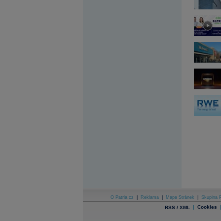
Archiv - Flash analýzy (svět)
Archiv - Globální makroekonomické přehledy
Archiv - Horké Zprávy
Archiv - Kalendář událostí
Archiv - Měnová politika
Archiv - Měsíční makroekonomické přehledy
Archiv - Souhrnné zprávy o vývoji ČR
Archiv - Treasury alerty
Archiv - Vývoj české koruny
Archiv analýz - Makroukazatele
Cenové indexy
Cenový kalkulátor
Ceny průmyslových výrobců - Data a prognózy
(ČR)
Ceny průmyslových výrobců - Graf (ČR)
Ceny průmyslových výrobců - Kalendář (ČR)
Ceny průmyslových výrobců - Zpravodajství
CORPORATE WEB SOLUTION
DATA EXPORT
O Patria.cz
|
Reklama
|
Mapa Stránek
|
Skupina P
Databanka - Akcie
|
Cookies
RSS / XML
Databanka - Ceny