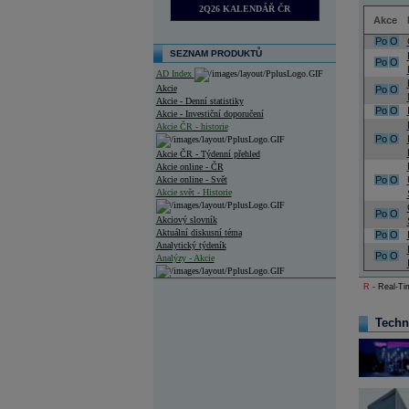
2Q26 KALENDÁŘ ČR
Akce
Po
O
SEZNAM PRODUKTŮ
Po
O
AD Index
Akcie
Po
O
Akcie - Denní statistiky
Po
O
Akcie - Investiční doporučení
Akcie ČR - historie
Po
O
Akcie ČR - Týdenní přehled
Akcie online - ČR
Akcie online - Svět
Po
O
Akcie svět - Historie
Po
O
Akciový slovník
Aktuální diskusní téma
Po
O
Analytický týdeník
Po
O
Analýzy - Akcie
Analýzy společností - ČR
R
- Real-Tim
Analýzy společností - Střední Evropa
Techn
Analýzy společností - Svět
Ankety a diskuze
Archiv - Analýzy online
Archiv - Deník událostí